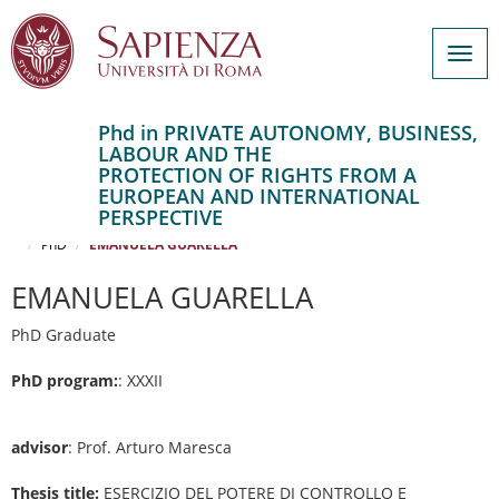
Togg
navig
Phd in PRIVATE AUTONOMY, BUSINESS,
LABOUR AND THE
Salta
PROTECTION OF RIGHTS FROM A
al
Home
EUROPEAN AND INTERNATIONAL
contenuto
PRIVATE AUTONOMY, BUSINESS, LABOUR AND THE PROTECTION OF
PERSPECTIVE
RIGHTS FROM A EUROPEAN AND INTERNATIONAL PERSPECTIVE
principale
PhD
EMANUELA GUARELLA
EMANUELA GUARELLA
PhD Graduate
PhD program:
: XXXII
advisor
: Prof. Arturo Maresca
Thesis title:
ESERCIZIO DEL POTERE DI CONTROLLO E