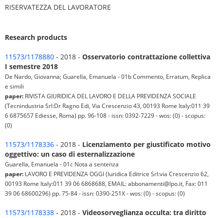
RISERVATEZZA DEL LAVORATORE
Research products
11573/1178880
- 2018 -
Osservatorio contrattazione collettiva
I semestre 2018
De Nardo, Giovanna; Guarella, Emanuela - 01b Commento, Erratum, Replica
e simili
paper:
RIVISTA GIURIDICA DEL LAVORO E DELLA PREVIDENZA SOCIALE
(Tecnindustria Srl:Dr Ragno Edi, Via Crescenzio 43, 00193 Rome Italy:011 39
6 6875657 Ediesse, Roma) pp. 96-108 - issn: 0392-7229 - wos: (0) - scopus:
(0)
11573/1178336
- 2018 -
Licenziamento per giustificato motivo
oggettivo: un caso di esternalizzazione
Guarella, Emanuela - 01c Nota a sentenza
paper:
LAVORO E PREVIDENZA OGGI (Iuridica Editrice Srl:via Crescenzio 62,
00193 Rome Italy:011 39 06 6868688, EMAIL: abbonamenti@lpo.it, Fax: 011
39 06 68600296) pp. 75-84 - issn: 0390-251X - wos: (0) - scopus: (0)
11573/1178338
- 2018 -
Videosorveglianza occulta: tra diritto