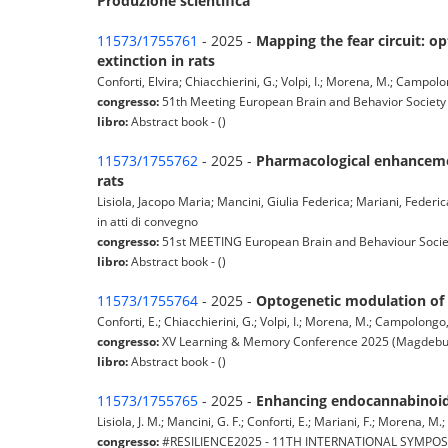
Produzione scientifica
11573/1755761
- 2025 -
Mapping the fear circuit: 
extinction in rats
Conforti, Elvira; Chiacchierini, G.; Volpi, I.; Morena, M.; Campolo
congresso:
51th Meeting European Brain and Behavior Society
libro:
Abstract book - ()
11573/1755762
- 2025 -
Pharmacological enhancemen
rats
Lisiola, Jacopo Maria; Mancini, Giulia Federica; Mariani, Federi
in atti di convegno
congresso:
51st MEETING European Brain and Behaviour Societ
libro:
Abstract book - ()
11573/1755764
- 2025 -
Optogenetic modulation of i
Conforti, E.; Chiacchierini, G.; Volpi, I.; Morena, M.; Campolongo,
congresso:
XV Learning & Memory Conference 2025 (Magdebu
libro:
Abstract book - ()
11573/1755765
- 2025 -
Enhancing endocannabinoid s
Lisiola, J. M.; Mancini, G. F.; Conforti, E.; Mariani, F.; Morena, 
congresso:
#RESILIENCE2025 - 11TH INTERNATIONAL SYMPOS