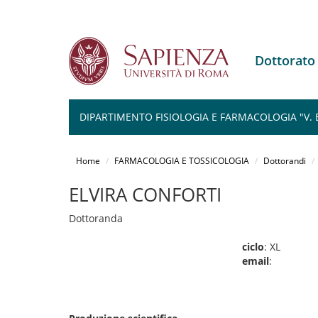
Dottorat
DIPARTIMENTO FISIOLOGIA E FARMACOLOGIA "V.
Salta
al
Home
FARMACOLOGIA E TOSSICOLOGIA
Dottorandi
contenuto
principale
ELVIRA CONFORTI
Dottoranda
ciclo
: XL
email
: