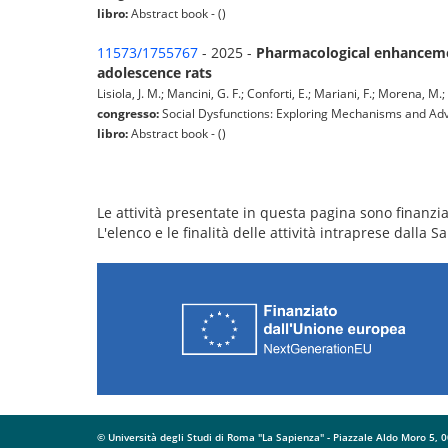
libro:
Abstract book - ()
11573/1755767
- 2025 -
Pharmacological enhancemen
adolescence rats
Lisiola, J. M.; Mancini, G. F.; Conforti, E.; Mariani, F.; Morena, 
congresso:
Social Dysfunctions: Exploring Mechanisms and Adva
libro:
Abstract book - ()
Le attività presentate in questa pagina sono finanziat
L'elenco e le finalità delle attività intraprese dalla
© Università degli Studi di Roma "La Sapienza" - Piazzale Aldo Moro 5,