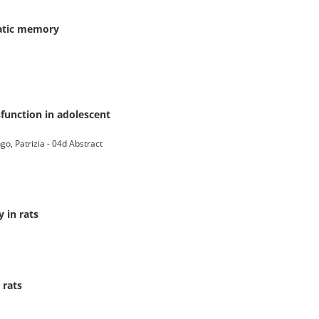
matic memory
function in adolescent
go, Patrizia - 04d Abstract
 in rats
 rats