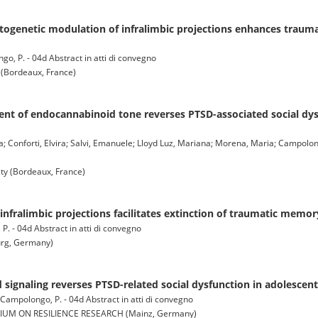
optogenetic modulation of infralimbic projections enhances trau
ngo, P. - 04d Abstract in atti di convegno
 (Bordeaux, France)
t of endocannabinoid tone reverses PTSD-associated social dys
ca; Conforti, Elvira; Salvi, Emanuele; Lloyd Luz, Mariana; Morena, Maria; Campolon
y (Bordeaux, France)
nfralimbic projections facilitates extinction of traumatic memory
 P. - 04d Abstract in atti di convegno
rg, Germany)
ignaling reverses PTSD-related social dysfunction in adolescent
M.; Campolongo, P. - 04d Abstract in atti di convegno
IUM ON RESILIENCE RESEARCH (Mainz, Germany)