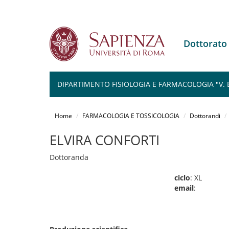
Dottorat
DIPARTIMENTO FISIOLOGIA E FARMACOLOGIA "V.
Salta
al
Home
FARMACOLOGIA E TOSSICOLOGIA
Dottorandi
contenuto
principale
ELVIRA CONFORTI
Dottoranda
ciclo
: XL
email
: