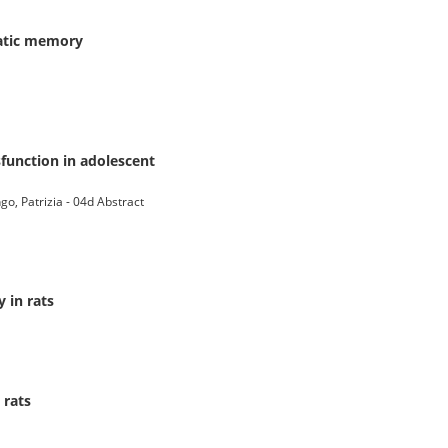
matic memory
function in adolescent
go, Patrizia - 04d Abstract
 in rats
 rats