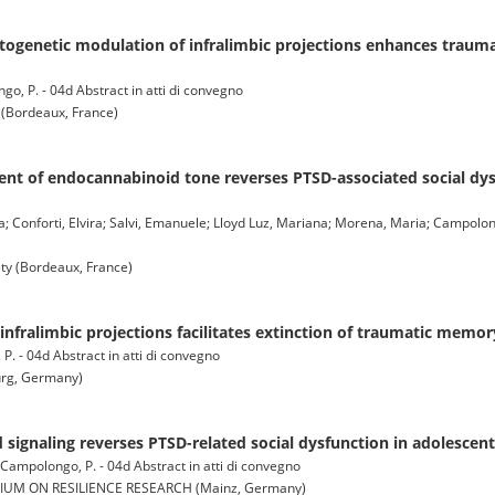
optogenetic modulation of infralimbic projections enhances trau
ngo, P. - 04d Abstract in atti di convegno
 (Bordeaux, France)
t of endocannabinoid tone reverses PTSD-associated social dys
ca; Conforti, Elvira; Salvi, Emanuele; Lloyd Luz, Mariana; Morena, Maria; Campolon
y (Bordeaux, France)
nfralimbic projections facilitates extinction of traumatic memory
 P. - 04d Abstract in atti di convegno
rg, Germany)
ignaling reverses PTSD-related social dysfunction in adolescent
M.; Campolongo, P. - 04d Abstract in atti di convegno
IUM ON RESILIENCE RESEARCH (Mainz, Germany)