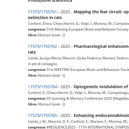
Produzione scientifica
11573/1755761
- 2025 -
Mapping the fear circuit: 
extinction in rats
Conforti, Elvira; Chiacchierini, G.; Volpi, I.; Morena, M.; Campolo
congresso:
51th Meeting European Brain and Behavior Society
libro:
Abstract book - ()
11573/1755762
- 2025 -
Pharmacological enhancemen
rats
Lisiola, Jacopo Maria; Mancini, Giulia Federica; Mariani, Federi
in atti di convegno
congresso:
51st MEETING European Brain and Behaviour Societ
libro:
Abstract book - ()
11573/1755764
- 2025 -
Optogenetic modulation of i
Conforti, E.; Chiacchierini, G.; Volpi, I.; Morena, M.; Campolongo,
congresso:
XV Learning & Memory Conference 2025 (Magdebu
libro:
Abstract book - ()
11573/1755765
- 2025 -
Enhancing endocannabinoid s
Lisiola, J. M.; Mancini, G. F.; Conforti, E.; Mariani, F.; Morena, 
congresso:
#RESILIENCE2025 - 11TH INTERNATIONAL SYMPOS