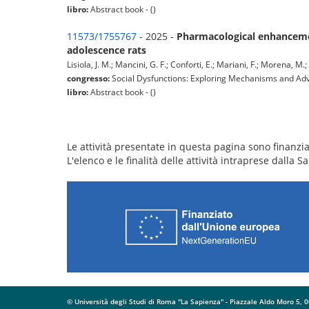
libro:
Abstract book - ()
11573/1755767
- 2025 -
Pharmacological enhancemen
adolescence rats
Lisiola, J. M.; Mancini, G. F.; Conforti, E.; Mariani, F.; Morena, 
congresso:
Social Dysfunctions: Exploring Mechanisms and Adva
libro:
Abstract book - ()
Le attività presentate in questa pagina sono finanziat
L'elenco e le finalità delle attività intraprese dalla
© Università degli Studi di Roma "La Sapienza" - Piazzale Aldo Moro 5,