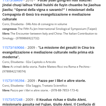
11573/58499
- 2010 -
“Putao yuan gongren huo xuezhe?"
Jindai chuqi laihua Yidali huishi de fuyin chuanbo he jiaohua
jiaoliu; "Operai della vigna o savants?" I missionari della
Compagnia di Gesù tra evangelizzazione e mediazione
culturale
Corsi, Elisabetta - 04b Atto di convegno in volume
congresso:
The Fifth Fu Jen International Sinological Symposium (Taipei)
libro:
The Encounter between Italy and China: The Italian Contribution to
Sinology - (9789866922732)
11573/169066
- 2009 -
“La missione dei gesuiti in Cina tra
evangelizzazione e mediazione culturale nella prima età
moderna”,
Corsi, Elisabetta - 02a Capitolo o Articolo
libro:
Ai crinali della storia. Padre Matteo Ricci tra Roma e Pechino -
(9788842218074)
11573/195394
- 2009 -
Pazzo per i libri e altre storie.
Corsi, Elisabetta - 03a Saggio, Trattato Scientifico
libro:
Pazzo per i libri e altre storie. - (978-88-7853-173-4)
11573/57248
- 2009 -
Il Kouduo richao e Giulio Aleni,
missionario gesuita nel Fujian, Giulio Aleni. Il Confucio di