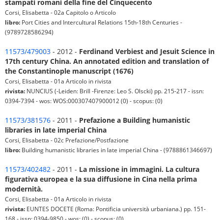
stampati romani della fine del Cinquecento
Corsi, Elisabetta - 02a Capitolo o Articolo
libro:
Port Cities and Intercultural Relations 15th-18th Centuries -
(9789728586294)
11573/479003
- 2012 -
Ferdinand Verbiest and Jesuit Science in
17th century China. An annotated edition and translation of
the Constantinople manuscript (1676)
Corsi, Elisabetta - 01a Articolo in rivista
rivista:
NUNCIUS (-Leiden: Brill -Firenze: Leo S. Olscki) pp. 215-217 - issn:
0394-7394 - wos: WOS:000307407900012 (0) - scopus: (0)
11573/381576
- 2011 -
Prefazione a Building humanistic
libraries in late imperial China
Corsi, Elisabetta - 02c Prefazione/Postfazione
libro:
Building humanistic libraries in late imperial China - (9788861346697)
11573/402482
- 2011 -
La missione in immagini. La cultura
figurativa europea e la sua diffusione in Cina nella prima
modernità.
Corsi, Elisabetta - 01a Articolo in rivista
rivista:
EUNTES DOCETE (Roma: Pontificia università urbaniana.) pp. 151-
168 - issn: 0394-9850 - wos: (0) - scopus: (0)