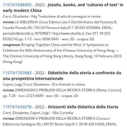
11573/1698902
- 2023 -
Jesuits, books, and 'cultures of text' in
early modern China
Corsi, Elisabetta - 04g Traduzione di atto di convegno in rivista
rivista:
LA BIBLIOFILIA (Casa Editrice Leo S Olschki:Viuzzo del Pozzetto 8,
Casella Postale 66, I 50126 Florence Italy:011 39 055 6530684, EMAIL:
periodici@olschki.it, INTERNET: http://www.olschki.it, Fax: 011 39 055
6530214) pp. 1-13 - issn: 0006-0941 - wos: (0) - scopus: (0)
congresso:
Bringing Together China and the West: A Symposium to
Celebrate the 60th Anniversary of the Chinese University of Hong Kong —
The Chinese University of Hong Kong Library. Hong Kong, 10 February 2023
(Hong Kong)
11573/1707683
- 2022 -
Didattiche della storia a confronto da
una prospettiva internazionale
Cajani, Luigi; Corsi, Elisabetta - 01a Articolo in rivista
rivista:
DIMENSIONI E PROBLEMI DELLA RICERCA STORICA (Roma: Carocci)
pp. 7-28 - issn: 2723-9489 - wos: (0) - scopus: (0)
11573/1630278
- 2022 -
Orizzonti della Didattica della Storia
Corsi, Elisabetta; Cajani, Luigi. - 06a Curatela
rivista:
DIMENSIONI E PROBLEMI DELLA RICERCA STORICA (Carocci
Editore:via Sardegna 50, I 00187 Rome Italy:011 39 06 42014260, EMAIL: