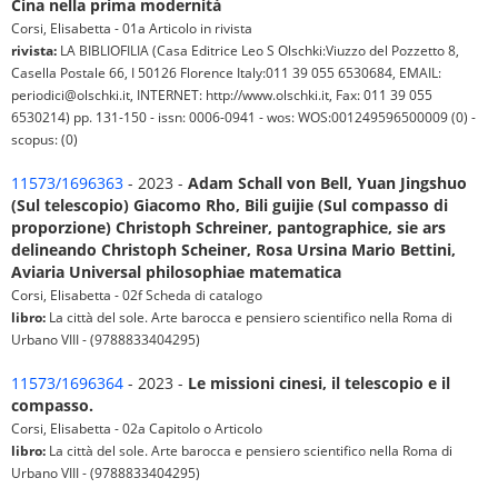
Cina nella prima modernità
Corsi, Elisabetta - 01a Articolo in rivista
rivista:
LA BIBLIOFILIA (Casa Editrice Leo S Olschki:Viuzzo del Pozzetto 8,
Casella Postale 66, I 50126 Florence Italy:011 39 055 6530684, EMAIL:
periodici@olschki.it, INTERNET: http://www.olschki.it, Fax: 011 39 055
6530214) pp. 131-150 - issn: 0006-0941 - wos: WOS:001249596500009 (0) -
scopus: (0)
11573/1696363
- 2023 -
Adam Schall von Bell, Yuan Jingshuo
(Sul telescopio) Giacomo Rho, Bili guijie (Sul compasso di
proporzione) Christoph Schreiner, pantographice, sie ars
delineando Christoph Scheiner, Rosa Ursina Mario Bettini,
Aviaria Universal philosophiae matematica
Corsi, Elisabetta - 02f Scheda di catalogo
libro:
La città del sole. Arte barocca e pensiero scientifico nella Roma di
Urbano VIII - (9788833404295)
11573/1696364
- 2023 -
Le missioni cinesi, il telescopio e il
compasso.
Corsi, Elisabetta - 02a Capitolo o Articolo
libro:
La città del sole. Arte barocca e pensiero scientifico nella Roma di
Urbano VIII - (9788833404295)