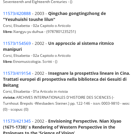
Seventeenth and Eighteenth Centuries - ()
11573/420888
- 2003 -
Qingchao gongtingzhong de
"Yesuhuishi toushe lilun"
Corsi, Elisabetta - 02a Capitolo o Articolo
libro:
Xiangyu yu duihua - (9787801235251)
11573/154569
- 2002 -
Un approccio al sistema ritmico
manipuri
Corsi, Elisabetta - 02a Capitolo o Articolo
libro:
Etnomusicologia. Scritti - ()
11573/419154
- 2002 -
Insegnare la prospettiva lineare in Cina.
Trattati europei di prospettiva nella biblioteca dei Gesuiti di
Beitang
Corsi, Elisabetta - 01a Articolo in rivista
rivista:
ARCHIVES INTERNATIONALES D'HISTOIRE DES SCIENCES (-
Turnhout: Brepols -Wiesbaden: Steiner.) pp. 122-146 - issn: 0003-9810 - wos:
(0) - scopus: (0)
11573/421345
- 2002 -
Envisioning Perspective. Nian Xiyao
(1671-1738)’ s Rendering of Western Perspective in the
Prologues to the ‘Science of Vision’