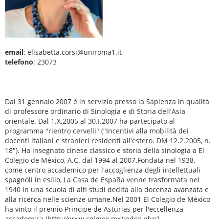
email
: elisabetta.corsi@uniroma1.it
telefono
: 23073
Dal 31 gennaio 2007 è in servizio presso la Sapienza in qualità
di professore ordinario di Sinologia e di Storia dell'Asia
orientale. Dal 1.X.2005 al 30.I.2007 ha partecipato al
programma "rientro cervelli" ("Incentivi alla mobilità dei
docenti italiani e stranieri residenti all'estero. DM 12.2.2005, n.
18"). Ha insegnato cinese classico e storia della sinologia a El
Colegio de México, A.C. dal 1994 al 2007.Fondata nel 1938,
come centro accademico per l'accoglienza degli intellettuali
spagnoli in esilio, La Casa de España venne trasformata nel
1940 in una scuola di alti studi dedita alla docenza avanzata e
alla ricerca nelle scienze umane.Nel 2001 El Colegio de México
ha vinto il premio Principe de Asturias per l'eccellenza
accademica.(http://www.colmex.mx/index.php?