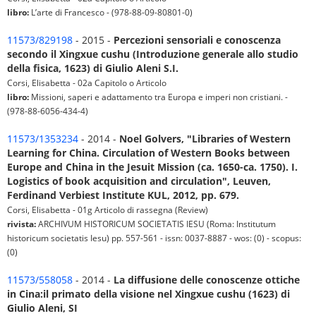
libro:
L’arte di Francesco - (978-88-09-80801-0)
11573/829198
- 2015 -
Percezioni sensoriali e conoscenza
secondo il Xingxue cushu (Introduzione generale allo studio
della fisica, 1623) di Giulio Aleni S.I.
Corsi, Elisabetta - 02a Capitolo o Articolo
libro:
Missioni, saperi e adattamento tra Europa e imperi non cristiani. -
(978-88-6056-434-4)
11573/1353234
- 2014 -
Noel Golvers, "Libraries of Western
Learning for China. Circulation of Western Books between
Europe and China in the Jesuit Mission (ca. 1650-ca. 1750). I.
Logistics of book acquisition and circulation", Leuven,
Ferdinand Verbiest Institute KUL, 2012, pp. 679.
Corsi, Elisabetta - 01g Articolo di rassegna (Review)
rivista:
ARCHIVUM HISTORICUM SOCIETATIS IESU (Roma: Institutum
historicum societatis Iesu) pp. 557-561 - issn: 0037-8887 - wos: (0) - scopus:
(0)
11573/558058
- 2014 -
La diffusione delle conoscenze ottiche
in Cina:il primato della visione nel Xingxue cushu (1623) di
Giulio Aleni, SI