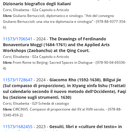
Dizionario biografico degli italiani
Corsi, Elisabetta - 02a Capitolo o Articolo
libro:
Giuliano Bertuccioli, diplomatico e sinologo. "Atti del convegno
Giuliano Bertuccioli: una vita tra diplomazia e sinologia” - (978-88-9377-354-
6)
11573/1706541
- 2024 -
The Drawings of Ferdinando
Bonaventura Moggi (1684-1761) and the Applied Arts
Workshops (Zaobanchu) at the Qing Court.
Corsi, Elisabetta - 02a Capitolo o Articolo
libro:
From Rome to Beijing: Sacred Spaces in Dialogue - (978-90-04-69336-
4)
11573/1728647
- 2024 -
Giacomo Rho (1592-1638), Biligui jie
(Sul compasso di proporzione), in XIyang xinfa lishu (Trattati
sul calendario secondo il nuovo metodo dell'Occidente), Faqi
bu (Sezione sugli strumenti, 1630)
Corsi, Elisabetta - 02f Scheda di catalogo
libro:
CIRCINVS. Compassi di proporzione dal XV al XVIII secolo. - (978-88-
3340-459-2)
11573/1682455
- 2023 -
Gesuiti, libri e «culture del testo» in