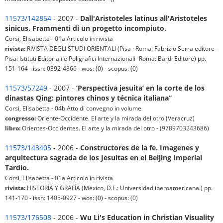
11573/142864
- 2007 -
Dall'Aristoteles latinus all'Aristoteles
sinicus. Frammenti di un progetto incompiuto.
Corsi, Elisabetta - 01a Articolo in rivista
rivista:
RIVISTA DEGLI STUDI ORIENTALI (Pisa · Roma: Fabrizio Serra editore -
Pisa: Istituti Editoriali e Poligrafici Internazionali -Roma: Bardi Editore) pp.
151-164 - issn: 0392-4866 - wos: (0) - scopus: (0)
11573/57249
- 2007 -
’Perspectiva jesuita’ en la corte de los
dinastas Qing: pintores chinos y técnica italiana”
Corsi, Elisabetta - 04b Atto di convegno in volume
congresso:
Oriente-Occidente. El arte y la mirada del otro (Veracruz)
libro:
Orientes-Occidentes. El arte y la mirada del otro - (9789703243686)
11573/143405
- 2006 -
Constructores de la fe. Imagenes y
arquitectura sagrada de los Jesuitas en el Beijing Imperial
Tardio.
Corsi, Elisabetta - 01a Articolo in rivista
rivista:
HISTORÍA Y GRAFÍA (México, D.F.: Universidad iberoamericana.) pp.
141-170 - issn: 1405-0927 - wos: (0) - scopus: (0)
11573/176508
- 2006 -
Wu Li's Education in Christian Visuality