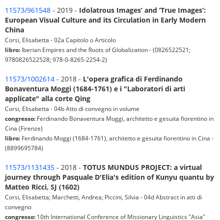
11573/961548
- 2019 -
Idolatrous Images’ and ‘True Images’:
European Visual Culture and its Circulation in Early Modern
China
Corsi, Elisabetta - 02a Capitolo o Articolo
libro:
Iberian Empires and the Roots of Globalization - (0826522521;
9780826522528; 978-0-8265-2254-2)
11573/1002614
- 2018 -
L'opera grafica di Ferdinando
Bonaventura Moggi (1684-1761) e i "Laboratori di arti
applicate" alla corte Qing
Corsi, Elisabetta - 04b Atto di convegno in volume
congresso:
Ferdinando Bonaventura Moggi, architetto e gesuita fiorentino in
Cina (Firenze)
libro:
Ferdinando Moggi (1684-1761), architetto e gesuita fiorentino in Cina -
(8899695784)
11573/1131435
- 2018 -
TOTUS MUNDUS PROJECT: a virtual
journey through Pasquale D'Elia's edition of Kunyu quantu by
Matteo Ricci, SJ (1602)
Corsi, Elisabetta; Marchetti, Andrea; Piccini, Silvia - 04d Abstract in atti di
convegno
congresso:
10th International Conference of Missionary Linguistics "Asia"