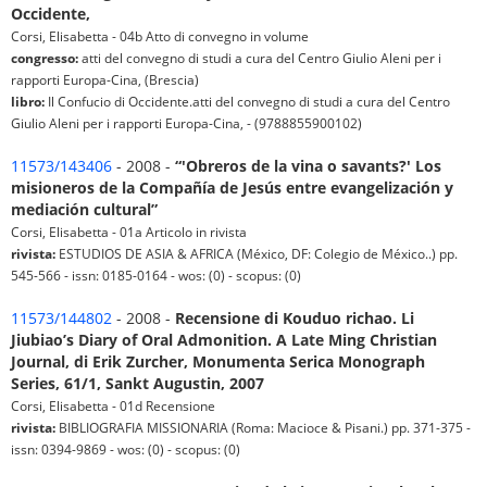
Occidente,
Corsi, Elisabetta - 04b Atto di convegno in volume
congresso:
atti del convegno di studi a cura del Centro Giulio Aleni per i
rapporti Europa-Cina, (Brescia)
libro:
Il Confucio di Occidente.atti del convegno di studi a cura del Centro
Giulio Aleni per i rapporti Europa-Cina, - (9788855900102)
11573/143406
- 2008 -
“'Obreros de la vina o savants?' Los
misioneros de la Compañía de Jesús entre evangelización y
mediación cultural”
Corsi, Elisabetta - 01a Articolo in rivista
rivista:
ESTUDIOS DE ASIA & AFRICA (México, DF: Colegio de México..) pp.
545-566 - issn: 0185-0164 - wos: (0) - scopus: (0)
11573/144802
- 2008 -
Recensione di Kouduo richao. Li
Jiubiao’s Diary of Oral Admonition. A Late Ming Christian
Journal, di Erik Zurcher, Monumenta Serica Monograph
Series, 61/1, Sankt Augustin, 2007
Corsi, Elisabetta - 01d Recensione
rivista:
BIBLIOGRAFIA MISSIONARIA (Roma: Macioce & Pisani.) pp. 371-375 -
issn: 0394-9869 - wos: (0) - scopus: (0)