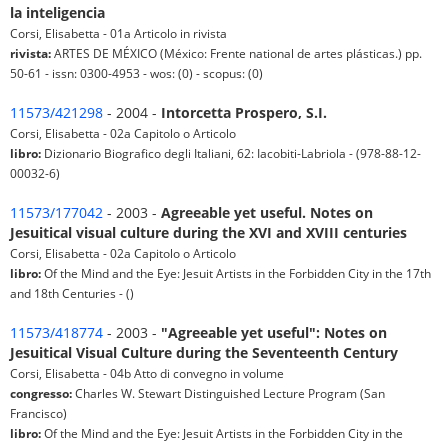
la inteligencia
Corsi, Elisabetta - 01a Articolo in rivista
rivista:
ARTES DE MÉXICO (México: Frente national de artes plásticas.) pp.
50-61 - issn: 0300-4953 - wos: (0) - scopus: (0)
11573/421298
- 2004 -
Intorcetta Prospero, S.I.
Corsi, Elisabetta - 02a Capitolo o Articolo
libro:
Dizionario Biografico degli Italiani, 62: Iacobiti-Labriola - (978-88-12-
00032-6)
11573/177042
- 2003 -
Agreeable yet useful. Notes on
Jesuitical visual culture during the XVI and XVIII centuries
Corsi, Elisabetta - 02a Capitolo o Articolo
libro:
Of the Mind and the Eye: Jesuit Artists in the Forbidden City in the 17th
and 18th Centuries - ()
11573/418774
- 2003 -
"Agreeable yet useful": Notes on
Jesuitical Visual Culture during the Seventeenth Century
Corsi, Elisabetta - 04b Atto di convegno in volume
congresso:
Charles W. Stewart Distinguished Lecture Program (San
Francisco)
libro:
Of the Mind and the Eye: Jesuit Artists in the Forbidden City in the