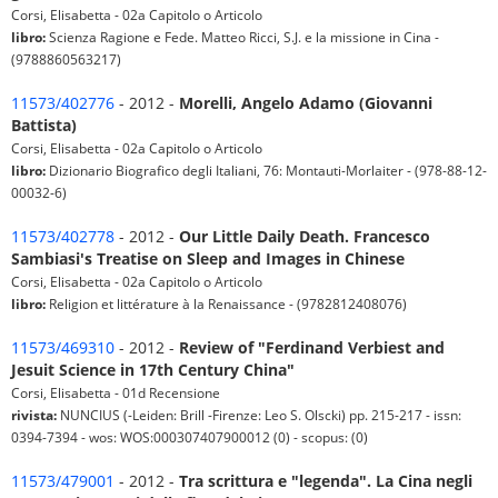
Corsi, Elisabetta - 02a Capitolo o Articolo
libro:
Scienza Ragione e Fede. Matteo Ricci, S.J. e la missione in Cina -
(9788860563217)
11573/402776
- 2012 -
Morelli, Angelo Adamo (Giovanni
Battista)
Corsi, Elisabetta - 02a Capitolo o Articolo
libro:
Dizionario Biografico degli Italiani, 76: Montauti-Morlaiter - (978-88-12-
00032-6)
11573/402778
- 2012 -
Our Little Daily Death. Francesco
Sambiasi's Treatise on Sleep and Images in Chinese
Corsi, Elisabetta - 02a Capitolo o Articolo
libro:
Religion et littérature à la Renaissance - (9782812408076)
11573/469310
- 2012 -
Review of "Ferdinand Verbiest and
Jesuit Science in 17th Century China"
Corsi, Elisabetta - 01d Recensione
rivista:
NUNCIUS (-Leiden: Brill -Firenze: Leo S. Olscki) pp. 215-217 - issn:
0394-7394 - wos: WOS:000307407900012 (0) - scopus: (0)
11573/479001
- 2012 -
Tra scrittura e "legenda". La Cina negli