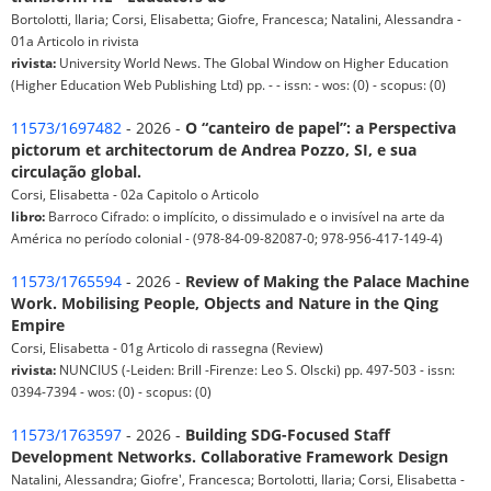
Bortolotti, Ilaria; Corsi, Elisabetta; Giofre, Francesca; Natalini, Alessandra -
01a Articolo in rivista
rivista:
University World News. The Global Window on Higher Education
(Higher Education Web Publishing Ltd) pp. - - issn: - wos: (0) - scopus: (0)
11573/1697482
- 2026 -
O “canteiro de papel”: a Perspectiva
pictorum et architectorum de Andrea Pozzo, SI, e sua
circulação global.
Corsi, Elisabetta - 02a Capitolo o Articolo
libro:
Barroco Cifrado: o implícito, o dissimulado e o invisível na arte da
América no período colonial - (978-84-09-82087-0; 978-956-417-149-4)
11573/1765594
- 2026 -
Review of Making the Palace Machine
Work. Mobilising People, Objects and Nature in the Qing
Empire
Corsi, Elisabetta - 01g Articolo di rassegna (Review)
rivista:
NUNCIUS (-Leiden: Brill -Firenze: Leo S. Olscki) pp. 497-503 - issn:
0394-7394 - wos: (0) - scopus: (0)
11573/1763597
- 2026 -
Building SDG-Focused Staff
Development Networks. Collaborative Framework Design
Natalini, Alessandra; Giofre', Francesca; Bortolotti, Ilaria; Corsi, Elisabetta -