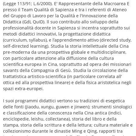
(Legge 113/91; L.6/2000). E' Rappresentante della Macroarea E
presso il Team Qualità di Sapienza e tra i referenti di Ateneo
del Gruppo di Lavoro per la Qualità e l'Innovazione della
Didattica (GdL QuID). ll suo contributo allo sviluppo della
professionalità docente in Sapienza si incentra soprattutto sui
metodi didattici innovativi, la progettazione didattica
(curriculum, syllabus), e l’apprendimento attivo (directed study,
self-directed learning). Studia la storia intellettuale della Cina
pre-moderna da una prospettiva globale e multidisciplinare,
con particolare attenzione alla diffusione della cultura
scientifica europea in Cina, soprattutto ad opera dei missionari
savants della Compagnia di Gesù. Studia la circolazione della
trattatistica artistico-scientifica (in particolare correlata all‘
ottica ed alla prospettiva lineare) e della fisica aristotelica negli
spazi extra-europei.
I suoi programmi didattici vertono su tradizioni di esegetica
delle fonti (jiaodu, xungu, guwen e jinwen); strumenti sinologici
e classificazione della conoscenza nella Cina antica (indici,
enciclopedie, leishu, collectanea), storia del libro e della
stampa, storia della scrittura e della lettura; cultura materiale e
collezionismo durante le dinastie Ming e Qing, rapporti tra