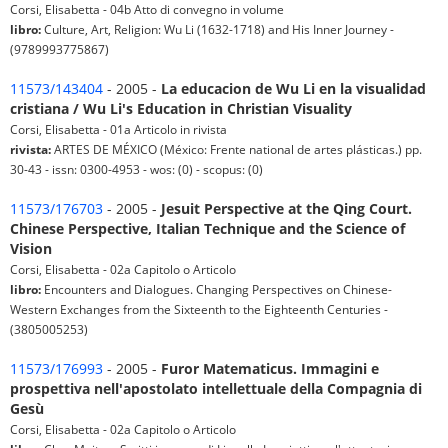
Corsi, Elisabetta - 04b Atto di convegno in volume
libro:
Culture, Art, Religion: Wu Li (1632-1718) and His Inner Journey -
(9789993775867)
11573/143404
- 2005 -
La educacion de Wu Li en la visualidad
cristiana / Wu Li's Education in Christian Visuality
Corsi, Elisabetta - 01a Articolo in rivista
rivista:
ARTES DE MÉXICO (México: Frente national de artes plásticas.) pp.
30-43 - issn: 0300-4953 - wos: (0) - scopus: (0)
11573/176703
- 2005 -
Jesuit Perspective at the Qing Court.
Chinese Perspective, Italian Technique and the Science of
Vision
Corsi, Elisabetta - 02a Capitolo o Articolo
libro:
Encounters and Dialogues. Changing Perspectives on Chinese-
Western Exchanges from the Sixteenth to the Eighteenth Centuries -
(3805005253)
11573/176993
- 2005 -
Furor Matematicus. Immagini e
prospettiva nell'apostolato intellettuale della Compagnia di
Gesù
Corsi, Elisabetta - 02a Capitolo o Articolo