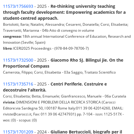
11573/1756693
- 2025 -
Re-thinking university teaching
through faculty development: Empowering academics for a
student-centred approach.
Bortolotti, Ilaria; Natalini, Alessandra; Cesareni, Donatella; Corsi, Elisabetta;
Traversetti, Marianna - 04b Atto di convegno in volume
congresso:
18th annual International Conference of Education, Research and
Innovation (Seville; Spain)
libro:
ICERI2025 Proceedings - (978-84-09-78706-7)
11573/1732500
- 2025 -
Giacomo Rho SJ. Bilingui jie. On the
Proportional Compass
Camerota, Filippo; Corsi, Elisabetta - 03a Saggio, Trattato Scientifico
11573/1735716
- 2025 -
Centri Periferie. Costruire e
decostruire l'alterità.
Corsi, Elisabetta; Betta, Emanuele; Gianfrancesco, Manuele - 06a Curatela
rivista:
DIMENSIONI E PROBLEMI DELLA RICERCA STORICA (Carocci
Editore:via Sardegna 50, I 00187 Rome Italy:011 39 06 42014260, EMAIL:
riviste@carocci.it, Fax: 011 39 06 42747931) pp. 7-104 - issn: 1125-517X -
wos: (0) - scopus: (0)
11573/1701209
- 2024 -
Giuliano Bertuccioli, biografo per il