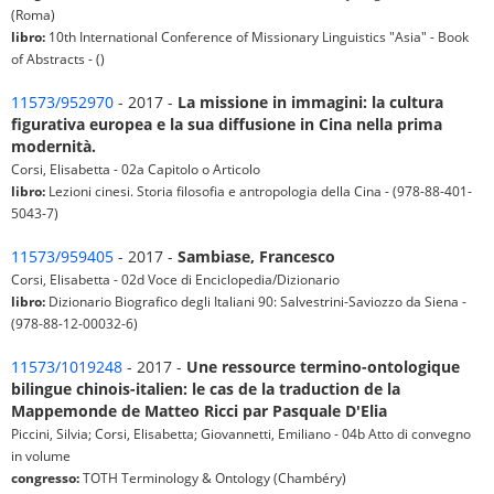
(Roma)
libro:
10th International Conference of Missionary Linguistics "Asia" - Book
of Abstracts - ()
11573/952970
- 2017 -
La missione in immagini: la cultura
figurativa europea e la sua diffusione in Cina nella prima
modernità.
Corsi, Elisabetta - 02a Capitolo o Articolo
libro:
Lezioni cinesi. Storia filosofia e antropologia della Cina - (978-88-401-
5043-7)
11573/959405
- 2017 -
Sambiase, Francesco
Corsi, Elisabetta - 02d Voce di Enciclopedia/Dizionario
libro:
Dizionario Biografico degli Italiani 90: Salvestrini-Saviozzo da Siena -
(978-88-12-00032-6)
11573/1019248
- 2017 -
Une ressource termino-ontologique
bilingue chinois-italien: le cas de la traduction de la
Mappemonde de Matteo Ricci par Pasquale D'Elia
Piccini, Silvia; Corsi, Elisabetta; Giovannetti, Emiliano - 04b Atto di convegno
in volume
congresso:
TOTH Terminology & Ontology (Chambéry)