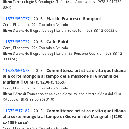
libro:
Terminologie & Ontologie : Théories et Applications - (978-2-919732-
80-7)
11573/959727
- 2016 -
Placido Francesco Ramponi
Corsi, Elisabetta - 02a Capitolo o Articolo
libro:
Dizionario Biografico degli Italiani 86 (2016) - (978-88-12-00032-6)
11573/959732
- 2016 -
Carlo Puini
Corsi, Elisabetta - 02a Capitolo o Articolo
libro:
Dizionario Biografico degli Italiani, 85: Ponzone-Quercia - (978-88-12-
00032-6)
11573/656673
- 2015 -
Committenza artistica e vita quotidiana
alla corte mongola al tempo della missione di Giovanni de'
Marignolli OFM (c. 1290-c. 1359)
Corsi, Elisabetta - 02a Capitolo o Articolo
libro:
L'Arte di Francesco. capolavori d'arte italiana e terre d'Asia dal XIII al
XV secolo - (978-88-09-80801-0)
11573/817182
- 2015 -
Committenza artistica e vita quotidiana
alla corte mongola al tempo di Giovanni de’ Marignolli (1290
c.-1359 circa)
Corsi, Elisabetta - 02a Capitolo o Articolo