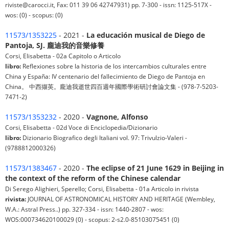
riviste@carocci.it, Fax: 011 39 06 42747931) pp. 7-300 - issn: 1125-517X -
wos: (0) - scopus: (0)
11573/1353225
- 2021 -
La educación musical de Diego de
Pantoja, SJ. 龐迪我的音樂修養
Corsi, Elisabetta - 02a Capitolo o Articolo
libro:
Reflexiones sobre la historia de los intercambios culturales entre
China y España: IV centenario del fallecimiento de Diego de Pantoja en
China。 中西撷英。龐迪我逝世四百週年國際學術研討會論文集 - (978-7-5203-
7471-2)
11573/1353232
- 2020 -
Vagnone, Alfonso
Corsi, Elisabetta - 02d Voce di Enciclopedia/Dizionario
libro:
Dizionario Biografico degli Italiani vol. 97: Trivulzio-Valeri -
(9788812000326)
11573/1383467
- 2020 -
The eclipse of 21 June 1629 in Beijing in
the context of the reform of the Chinese calendar
Di Serego Alighieri, Sperello; Corsi, Elisabetta - 01a Articolo in rivista
rivista:
JOURNAL OF ASTRONOMICAL HISTORY AND HERITAGE (Wembley,
W.A.: Astral Press..) pp. 327-334 - issn: 1440-2807 - wos:
WOS:000734620100029 (0) - scopus: 2-s2.0-85103075451 (0)