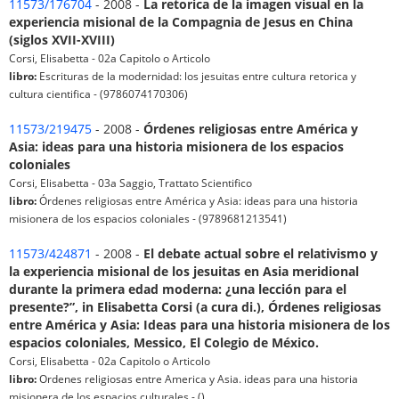
11573/176704
- 2008 -
La retorica de la imagen visual en la
experiencia misional de la Compagnia de Jesus en China
(siglos XVII-XVIII)
Corsi, Elisabetta - 02a Capitolo o Articolo
libro:
Escrituras de la modernidad: los jesuitas entre cultura retorica y
cultura cientifica - (9786074170306)
11573/219475
- 2008 -
Órdenes religiosas entre América y
Asia: ideas para una historia misionera de los espacios
coloniales
Corsi, Elisabetta - 03a Saggio, Trattato Scientifico
libro:
Órdenes religiosas entre América y Asia: ideas para una historia
misionera de los espacios coloniales - (9789681213541)
11573/424871
- 2008 -
El debate actual sobre el relativismo y
la experiencia misional de los jesuitas en Asia meridional
durante la primera edad moderna: ¿una lección para el
presente?”, in Elisabetta Corsi (a cura di.), Órdenes religiosas
entre América y Asia: Ideas para una historia misionera de los
espacios coloniales, Messico, El Colegio de México.
Corsi, Elisabetta - 02a Capitolo o Articolo
libro:
Ordenes religiosas entre America y Asia. ideas para una historia
misionera de los espacios culturales - ()