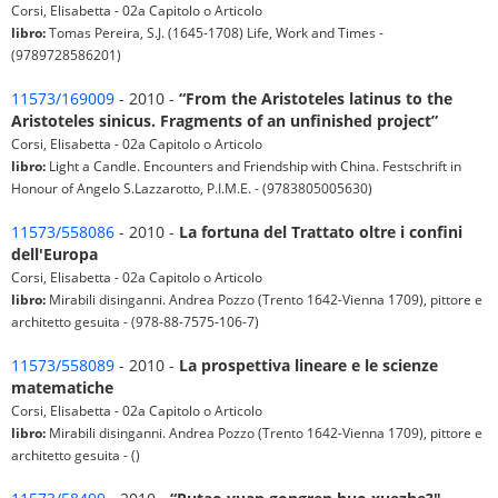
Corsi, Elisabetta - 02a Capitolo o Articolo
libro:
Tomas Pereira, S.J. (1645-1708) Life, Work and Times -
(9789728586201)
11573/169009
- 2010 -
“From the Aristoteles latinus to the
Aristoteles sinicus. Fragments of an unfinished project”
Corsi, Elisabetta - 02a Capitolo o Articolo
libro:
Light a Candle. Encounters and Friendship with China. Festschrift in
Honour of Angelo S.Lazzarotto, P.I.M.E. - (9783805005630)
11573/558086
- 2010 -
La fortuna del Trattato oltre i confini
dell'Europa
Corsi, Elisabetta - 02a Capitolo o Articolo
libro:
Mirabili disinganni. Andrea Pozzo (Trento 1642-Vienna 1709), pittore e
architetto gesuita - (978-88-7575-106-7)
11573/558089
- 2010 -
La prospettiva lineare e le scienze
matematiche
Corsi, Elisabetta - 02a Capitolo o Articolo
libro:
Mirabili disinganni. Andrea Pozzo (Trento 1642-Vienna 1709), pittore e
architetto gesuita - ()