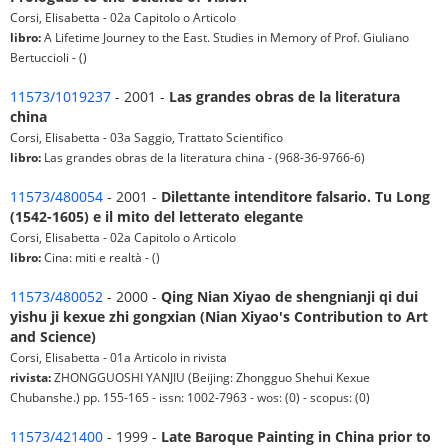
Corsi, Elisabetta - 02a Capitolo o Articolo
libro:
A Lifetime Journey to the East. Studies in Memory of Prof. Giuliano
Bertuccioli - ()
11573/1019237
- 2001 -
Las grandes obras de la literatura
china
Corsi, Elisabetta - 03a Saggio, Trattato Scientifico
libro:
Las grandes obras de la literatura china - (968-36-9766-6)
11573/480054
- 2001 -
Dilettante intenditore falsario. Tu Long
(1542-1605) e il mito del letterato elegante
Corsi, Elisabetta - 02a Capitolo o Articolo
libro:
Cina: miti e realtà - ()
11573/480052
- 2000 -
Qing Nian Xiyao de shengnianji qi dui
yishu ji kexue zhi gongxian (Nian Xiyao's Contribution to Art
and Science)
Corsi, Elisabetta - 01a Articolo in rivista
rivista:
ZHONGGUOSHI YANJIU (Beijing: Zhongguo Shehui Kexue
Chubanshe.) pp. 155-165 - issn: 1002-7963 - wos: (0) - scopus: (0)
11573/421400
- 1999 -
Late Baroque Painting in China prior to