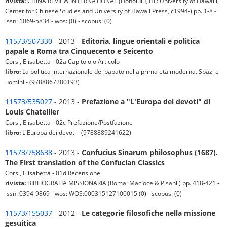
rivista:
CHINA REVIEW INTERNATIONAL (Honolulu, HI : University of Hawaiʻi,
Center for Chinese Studies and University of Hawaii Press, c1994-) pp. 1-8 -
issn: 1069-5834 - wos: (0) - scopus: (0)
11573/507330
- 2013 -
Editoria, lingue orientali e politica
papale a Roma tra Cinquecento e Seicento
Corsi, Elisabetta - 02a Capitolo o Articolo
libro:
La politica internazionale del papato nella prima età moderna. Spazi e
uomini - (9788867280193)
11573/535027
- 2013 -
Prefazione a "L'Europa dei devoti" di
Louis Chatellier
Corsi, Elisabetta - 02c Prefazione/Postfazione
libro:
L'Europa dei devoti - (9788889241622)
11573/758638
- 2013 -
Confucius Sinarum philosophus (1687).
The First translation of the Confucian Classics
Corsi, Elisabetta - 01d Recensione
rivista:
BIBLIOGRAFIA MISSIONARIA (Roma: Macioce & Pisani.) pp. 418-421 -
issn: 0394-9869 - wos: WOS:000315127100015 (0) - scopus: (0)
11573/155037
- 2012 -
Le categorie filosofiche nella missione
gesuitica