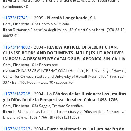
libro:
Cher Maitre...Scritti in onore di Lionello Lanciotti per l'ottantesimo
compleanno - ()
11573/177451
- 2005 -
Niccolò Longobardo, S.I.
Corsi, Elisabetta - 02a Capitolo o Articolo
libro:
Dizionario Biografico degli Italiani, 53: Gelati-Ghisalberti - (978-88-12-
00032-6)
11573/144803
- 2004 -
REVIEW ARTICLE OF ALBERT CHAN,
CHINESE BOOKS AND DOCUMENTS IN THE JESUIT ARCHIVES
IN ROME. A DESCRIPTIVE CATALOGUE: JAPONICA-SINICA I-IV
Corsi, Elisabetta - 01d Recensione
rivista:
CHINA REVIEW INTERNATIONAL (Honolulu, HI : University of Hawaiʻi,
Center for Chinese Studies and University of Hawaii Press, c1994-) pp. 327-
337 - issn: 1069-5834 - wos: (0) - scopus: (0)
11573/182768
- 2004 -
La Fábrica de las Ilusiones: Los Jesuitas
y la Difusión de la Perspectiva Lineal en China, 1698-1766
Corsi, Elisabetta - 03a Saggio, Trattato Scientifico
libro:
La Fábrica de las Ilusiones: Los Jesuitas y la Difusión de la Perspectiva
Lineal en China, 1698-1766 - (9789681211257)
11573/419213
- 2004 -
Furor matematicus. La iluminación de