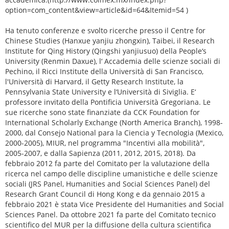
option=com_content&view=article&id=64&Itemid=54 )
Ha tenuto conferenze e svolto ricerche presso il Centre for
Chinese Studies (Hanxue yanjiu zhongxin), Taibei, il Research
Institute for Qing History (Qingshi yanjiusuo) della People‘s
University (Renmin Daxue), l‘ Accademia delle scienze sociali di
Pechino, il Ricci Institute della Università di San Francisco,
l'Università di Harvard, il Getty Research Institute, la
Pennsylvania State University e l‘Università di Siviglia. E‘
professore invitato della Pontificia Università Gregoriana. Le
sue ricerche sono state finanziate da CCK Foundation for
International Scholarly Exchange (North America Branch), 1998-
2000, dal Consejo National para la Ciencia y Tecnologia (Mexico,
2000-2005), MIUR, nel programma "Incentivi alla mobilità",
2005-2007, e dalla Sapienza (2011, 2012, 2015, 2018). Da
febbraio 2012 fa parte del Comitato per la valutazione della
ricerca nel campo delle discipline umanistiche e delle scienze
sociali (JRS Panel, Humanities and Social Sciences Panel) del
Research Grant Council di Hong Kong e da gennaio 2015 a
febbraio 2021 è stata Vice Presidente del Humanities and Social
Sciences Panel. Da ottobre 2021 fa parte del Comitato tecnico
scientifico del MUR per la diffusione della cultura scientifica