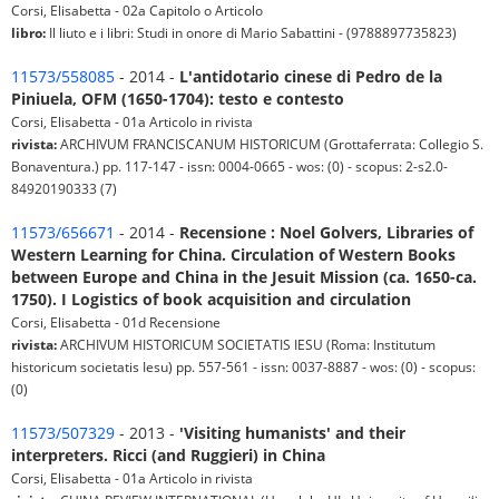
Corsi, Elisabetta - 02a Capitolo o Articolo
libro:
Il liuto e i libri: Studi in onore di Mario Sabattini - (9788897735823)
11573/558085
- 2014 -
L'antidotario cinese di Pedro de la
Piniuela, OFM (1650-1704): testo e contesto
Corsi, Elisabetta - 01a Articolo in rivista
rivista:
ARCHIVUM FRANCISCANUM HISTORICUM (Grottaferrata: Collegio S.
Bonaventura.) pp. 117-147 - issn: 0004-0665 - wos: (0) - scopus: 2-s2.0-
84920190333 (7)
11573/656671
- 2014 -
Recensione : Noel Golvers, Libraries of
Western Learning for China. Circulation of Western Books
between Europe and China in the Jesuit Mission (ca. 1650-ca.
1750). I Logistics of book acquisition and circulation
Corsi, Elisabetta - 01d Recensione
rivista:
ARCHIVUM HISTORICUM SOCIETATIS IESU (Roma: Institutum
historicum societatis Iesu) pp. 557-561 - issn: 0037-8887 - wos: (0) - scopus:
(0)
11573/507329
- 2013 -
'Visiting humanists' and their
interpreters. Ricci (and Ruggieri) in China
Corsi, Elisabetta - 01a Articolo in rivista