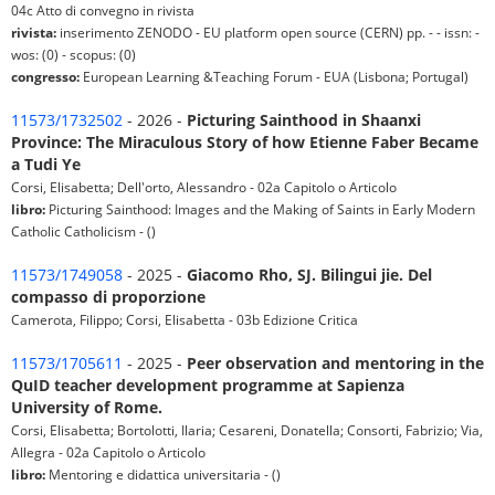
04c Atto di convegno in rivista
rivista:
inserimento ZENODO - EU platform open source (CERN) pp. - - issn: -
wos: (0) - scopus: (0)
congresso:
European Learning &Teaching Forum - EUA (Lisbona; Portugal)
11573/1732502
- 2026 -
Picturing Sainthood in Shaanxi
Province: The Miraculous Story of how Etienne Faber Became
a Tudi Ye
Corsi, Elisabetta; Dell'orto, Alessandro - 02a Capitolo o Articolo
libro:
Picturing Sainthood: Images and the Making of Saints in Early Modern
Catholic Catholicism - ()
11573/1749058
- 2025 -
Giacomo Rho, SJ. Bilingui jie. Del
compasso di proporzione
Camerota, Filippo; Corsi, Elisabetta - 03b Edizione Critica
11573/1705611
- 2025 -
Peer observation and mentoring in the
QuID teacher development programme at Sapienza
University of Rome.
Corsi, Elisabetta; Bortolotti, Ilaria; Cesareni, Donatella; Consorti, Fabrizio; Via,
Allegra - 02a Capitolo o Articolo
libro:
Mentoring e didattica universitaria - ()