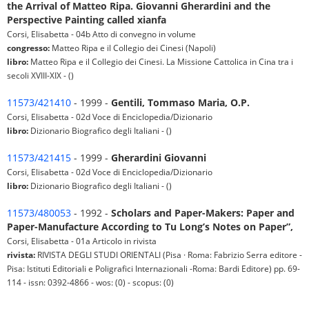
the Arrival of Matteo Ripa. Giovanni Gherardini and the
Perspective Painting called xianfa
Corsi, Elisabetta - 04b Atto di convegno in volume
congresso:
Matteo Ripa e il Collegio dei Cinesi (Napoli)
libro:
Matteo Ripa e il Collegio dei Cinesi. La Missione Cattolica in Cina tra i
secoli XVIII-XIX - ()
11573/421410
- 1999 -
Gentili, Tommaso Maria, O.P.
Corsi, Elisabetta - 02d Voce di Enciclopedia/Dizionario
libro:
Dizionario Biografico degli Italiani - ()
11573/421415
- 1999 -
Gherardini Giovanni
Corsi, Elisabetta - 02d Voce di Enciclopedia/Dizionario
libro:
Dizionario Biografico degli Italiani - ()
11573/480053
- 1992 -
Scholars and Paper-Makers: Paper and
Paper-Manufacture According to Tu Long’s Notes on Paper”,
Corsi, Elisabetta - 01a Articolo in rivista
rivista:
RIVISTA DEGLI STUDI ORIENTALI (Pisa · Roma: Fabrizio Serra editore -
Pisa: Istituti Editoriali e Poligrafici Internazionali -Roma: Bardi Editore) pp. 69-
114 - issn: 0392-4866 - wos: (0) - scopus: (0)