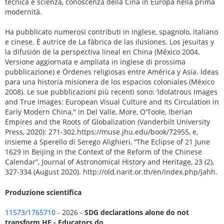
tecnica e scienza, conoscenza della Cina in Europa nella prima
modernità.
Ha pubblicato numerosi contributi in inglese, spagnolo, italiano
e cinese. È autrice de La fábrica de las ilusiones. Los jesuitas y
la difusión de la perspectiva lineal en China (México 2004.
Versione aggiornata e ampliata in inglese di prossima
pubblicazione) e Órdenes religiosas entre América y Asia. Ideas
para una historia misionera de los espacios coloniales (México
2008). Le sue pubblicazioni più recenti sono: ’Idolatrous Images
and True Images: European Visual Culture and Its Circulation in
Early Modern China," in Del Valle, More, O'Toole, Iberian
Empires and the Roots of Globalization (Vanderbilt University
Press, 2020): 271-302.https://muse.jhu.edu/book/72955, e,
insieme a Sperello di Serego Alighieri, “The Eclipse of 21 June
1629 in Beijing in the Context of the Reform of the Chinese
Calendar”, Journal of Astronomical History and Heritage, 23 (2),
327-334 (August 2020). http://old.narit.or.th/en/index.php/jahh.
Produzione scientifica
11573/1765710
- 2026 -
SDG declarations alone do not
transform HE - Educators do