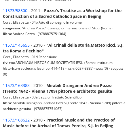
11573/58500
- 2011 -
Pozzo's Treatise as a Workshop for the
Construction of a Sacred Catholic Space in Beijing
Corsi, Elisabetta - 04b Atto di convegno in volume
congresso:
"Andrea Pozzo" Convegno Internazionale di Studi (Roma)
libro:
Andrea Pozzo - (9788875751364)
11573/145655
- 2010 -
"Ai Crinali della storia.Matteo Ricci, S.J.
tra Roma e Pechino"
Corsi, Elisabetta - 01d Recensione
rivista:
ARCHIVUM HISTORICUM SOCIETATIS IESU (Roma: Institutum
historicum societatis Iesu) pp. 414-418 - issn: 0037-8887 - wos: (0) - scopus:
(0)
11573/168383
- 2010 -
Mirabili Disinganni Andrea Pozzo
(Trento 1642 - Vienna 1709) pittore e architetto gesuita
Corsi, Elisabetta - 03a Saggio, Trattato Scientifico
libro:
Mirabili Disinganni Andrea Pozzo (Trento 1642 - Vienna 1709) pittore e
architetto gesuita - (9788875751067)
11573/168622
- 2010 -
Practical Music and the Practice of
Music before the Arrival of Tomas Pereira, S.J. in Beijing