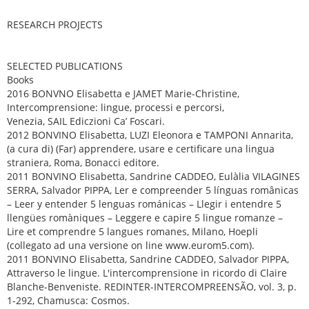
RESEARCH PROJECTS
SELECTED PUBLICATIONS
Books
2016 BONVNO Elisabetta e JAMET Marie-Christine,
Intercomprensione: lingue, processi e percorsi,
Venezia, SAIL Ediczioni Ca’ Foscari.
2012 BONVINO Elisabetta, LUZI Eleonora e TAMPONI Annarita,
(a cura di) (Far) apprendere, usare e certificare una lingua
straniera, Roma, Bonacci editore.
2011 BONVINO Elisabetta, Sandrine CADDEO, Eulàlia VILAGINES
SERRA, Salvador PIPPA, Ler e compreender 5 línguas românicas
– Leer y entender 5 lenguas románicas – Llegir i entendre 5
llengües romàniques – Leggere e capire 5 lingue romanze –
Lire et comprendre 5 langues romanes, Milano, Hoepli
(collegato ad una versione on line www.eurom5.com).
2011 BONVINO Elisabetta, Sandrine CADDEO, Salvador PIPPA,
Attraverso le lingue. L'intercomprensione in ricordo di Claire
Blanche-Benveniste. REDINTER-INTERCOMPREENSÃO, vol. 3, p.
1-292, Chamusca: Cosmos.