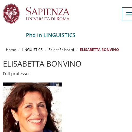
T
n
Phd in LINGUISTICS
Salta
al
Home
LINGUISTICS
Scientific board
ELISABETTA BONVINO
contenuto
principale
ELISABETTA BONVINO
Full professor