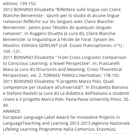
editore: 139-152.
2012 BONVINO Elisabetta “Riflettere sulle lingue con Claire
Blanche-Benveniste : spunti per lo studio di alcune lingue
romanze/ Réfléchir sur les langues avec Claire Blanche-
Benveniste : jalons pour l’études de quelques langues
romanes”. In Ruggero Druetta (a cura di), Claire Blanche-
Benveniste: la linguistique à l'école de l'oral. Sylvain les
Moulins: Editions GERFLINT (coll. Essais Francophones, n°1) :
109 -121.
2011 BONVINO Elisabetta “ From Cross-Linguistic Comparison
to Conscious Learning: a Novel Perspective”. In: Frascarelli
Mara (a cura di) Structures and Meaning: Cross-Theoretical
Perspectives. vol. 2, TORINO/ PARIGI:L'Harmattan: 178-192.
2011 BONVINO Elisabetta “Il progetto Marco Polo. Quali
competenze per studiare all’università?”. In Elisabetta Bonvino
e Stefano Rastelli (a cura di) La didattica dell’italiano a studenti
cinesi e il progetto Marco Polo. Pavia:Pavia University Press: 35-
49.
AWARDS
European Language Label Award for Innovative Projects in
LanguageTeaching and Learning 2012-2013 (Agenzia Nazionale
Lifelong Learning Programme Italia Comenius, Erasmus).