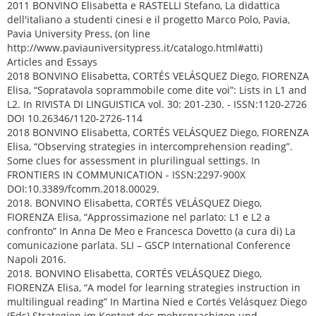
2011 BONVINO Elisabetta e RASTELLI Stefano, La didattica
dell'italiano a studenti cinesi e il progetto Marco Polo, Pavia,
Pavia University Press, (on line
http://www.paviauniversitypress.it/catalogo.html#atti)
Articles and Essays
2018 BONVINO Elisabetta, CORTÉS VELÁSQUEZ Diego, FIORENZA
Elisa, “Sopratavola soprammobile come dite voi”: Lists in L1 and
L2. In RIVISTA DI LINGUISTICA vol. 30: 201-230. - ISSN:1120-2726
DOI 10.26346/1120-2726-114
2018 BONVINO Elisabetta, CORTÉS VELÁSQUEZ Diego, FIORENZA
Elisa, “Observing strategies in intercomprehension reading”.
Some clues for assessment in plurilingual settings. In
FRONTIERS IN COMMUNICATION - ISSN:2297-900X
DOI:10.3389/fcomm.2018.00029.
2018. BONVINO Elisabetta, CORTÉS VELÁSQUEZ Diego,
FIORENZA Elisa, “Approssimazione nel parlato: L1 e L2 a
confronto” In Anna De Meo e Francesca Dovetto (a cura di) La
comunicazione parlata. SLI – GSCP International Conference
Napoli 2016.
2018. BONVINO Elisabetta, CORTÉS VELÁSQUEZ Diego,
FIORENZA Elisa, “A model for learning strategies instruction in
multilingual reading” In Martina Nied e Cortés Velásquez Diego
(Eds) Strategien im Kontext des mehrsprachigen und