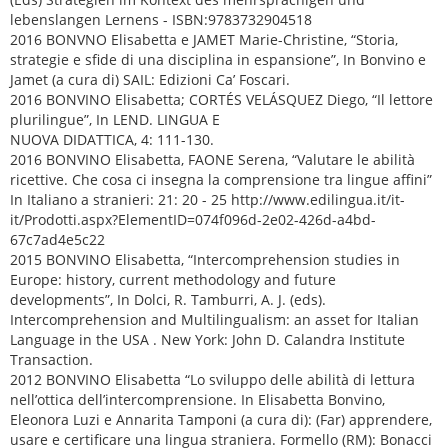
lebenslangen Lernens - ISBN:9783732904518
2016 BONVNO Elisabetta e JAMET Marie-Christine, “Storia,
strategie e sfide di una disciplina in espansione”, In Bonvino e
Jamet (a cura di) SAIL: Edizioni Ca’ Foscari.
2016 BONVINO Elisabetta; CORTÉS VELÁSQUEZ Diego, “Il lettore
plurilingue”, In LEND. LINGUA E
NUOVA DIDATTICA, 4: 111-130.
2016 BONVINO Elisabetta, FAONE Serena, “Valutare le abilità
ricettive. Che cosa ci insegna la comprensione tra lingue affini”
In Italiano a stranieri: 21: 20 - 25 http://www.edilingua.it/it-
it/Prodotti.aspx?ElementID=074f096d-2e02-426d-a4bd-
67c7ad4e5c22
2015 BONVINO Elisabetta, “Intercomprehension studies in
Europe: history, current methodology and future
developments”, In Dolci, R. Tamburri, A. J. (eds).
Intercomprehension and Multilingualism: an asset for Italian
Language in the USA . New York: John D. Calandra Institute
Transaction.
2012 BONVINO Elisabetta “Lo sviluppo delle abilità di lettura
nell’ottica dell’intercomprensione. In Elisabetta Bonvino,
Eleonora Luzi e Annarita Tamponi (a cura di): (Far) apprendere,
usare e certificare una lingua straniera. Formello (RM): Bonacci