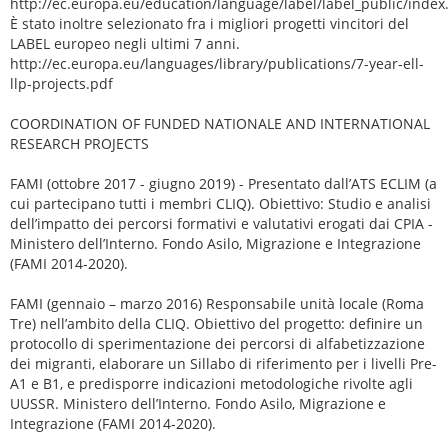
http://ec.europa.eu/education/language/label/label_public/index
È stato inoltre selezionato fra i migliori progetti vincitori del
LABEL europeo negli ultimi 7 anni.
http://ec.europa.eu/languages/library/publications/7-year-ell-
llp-projects.pdf
COORDINATION OF FUNDED NATIONALE AND INTERNATIONAL
RESEARCH PROJECTS
FAMI (ottobre 2017 - giugno 2019) - Presentato dall’ATS ECLIM (a
cui partecipano tutti i membri CLIQ). Obiettivo: Studio e analisi
dell’impatto dei percorsi formativi e valutativi erogati dai CPIA -
Ministero dell’Interno. Fondo Asilo, Migrazione e Integrazione
(FAMI 2014-2020).
FAMI (gennaio – marzo 2016) Responsabile unità locale (Roma
Tre) nell’ambito della CLIQ. Obiettivo del progetto: definire un
protocollo di sperimentazione dei percorsi di alfabetizzazione
dei migranti, elaborare un Sillabo di riferimento per i livelli Pre-
A1 e B1, e predisporre indicazioni metodologiche rivolte agli
UUSSR. Ministero dell’Interno. Fondo Asilo, Migrazione e
Integrazione (FAMI 2014-2020).