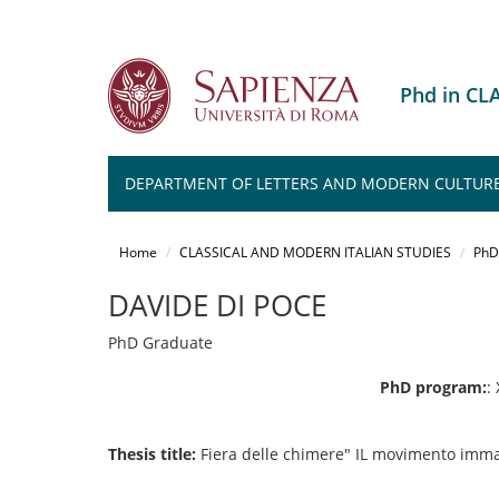
Phd in C
DEPARTMENT OF LETTERS AND MODERN CULTUR
Salta
al
Home
CLASSICAL AND MODERN ITALIAN STUDIES
PhD
contenuto
principale
DAVIDE DI POCE
PhD Graduate
PhD program:
:
Thesis title:
Fiera delle chimere" IL movimento immagin