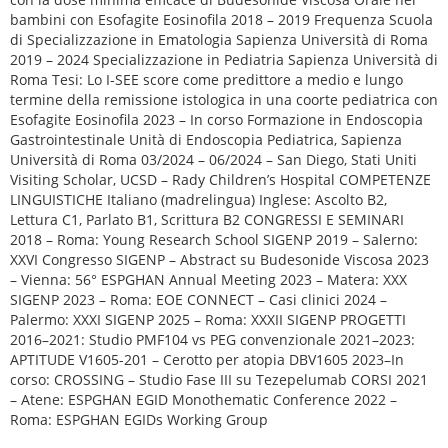
bambini con Esofagite Eosinofila 2018 – 2019 Frequenza Scuola
di Specializzazione in Ematologia Sapienza Università di Roma
2019 – 2024 Specializzazione in Pediatria Sapienza Università di
Roma Tesi: Lo I-SEE score come predittore a medio e lungo
termine della remissione istologica in una coorte pediatrica con
Esofagite Eosinofila 2023 – In corso Formazione in Endoscopia
Gastrointestinale Unità di Endoscopia Pediatrica, Sapienza
Università di Roma 03/2024 – 06/2024 – San Diego, Stati Uniti
Visiting Scholar, UCSD – Rady Children’s Hospital COMPETENZE
LINGUISTICHE Italiano (madrelingua) Inglese: Ascolto B2,
Lettura C1, Parlato B1, Scrittura B2 CONGRESSI E SEMINARI
2018 – Roma: Young Research School SIGENP 2019 – Salerno:
XXVI Congresso SIGENP – Abstract su Budesonide Viscosa 2023
– Vienna: 56° ESPGHAN Annual Meeting 2023 – Matera: XXX
SIGENP 2023 – Roma: EOE CONNECT – Casi clinici 2024 –
Palermo: XXXI SIGENP 2025 – Roma: XXXII SIGENP PROGETTI
2016–2021: Studio PMF104 vs PEG convenzionale 2021–2023:
APTITUDE V1605-201 – Cerotto per atopia DBV1605 2023–In
corso: CROSSING – Studio Fase III su Tezepelumab CORSI 2021
– Atene: ESPGHAN EGID Monothematic Conference 2022 –
Roma: ESPGHAN EGIDs Working Group