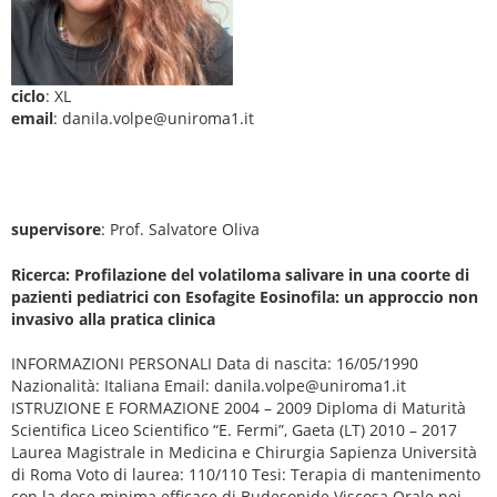
ciclo
: XL
email
: danila.volpe@uniroma1.it
supervisore
: Prof. Salvatore Oliva
Ricerca: Profilazione del volatiloma salivare in una coorte di
pazienti pediatrici con Esofagite Eosinofila: un approccio non
invasivo alla pratica clinica
INFORMAZIONI PERSONALI Data di nascita: 16/05/1990
Nazionalità: Italiana Email: danila.volpe@uniroma1.it
ISTRUZIONE E FORMAZIONE 2004 – 2009 Diploma di Maturità
Scientifica Liceo Scientifico “E. Fermi”, Gaeta (LT) 2010 – 2017
Laurea Magistrale in Medicina e Chirurgia Sapienza Università
di Roma Voto di laurea: 110/110 Tesi: Terapia di mantenimento
con la dose minima efficace di Budesonide Viscosa Orale nei