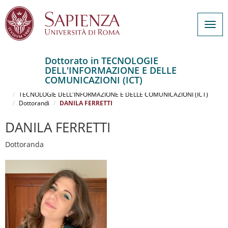
Togg
navig
Dottorato in TECNOLOGIE
DELL'INFORMAZIONE E DELLE
Salta
COMUNICAZIONI (ICT)
al
Home
contenuto
TECNOLOGIE DELL'INFORMAZIONE E DELLE COMUNICAZIONI (ICT)
Dottorandi
DANILA FERRETTI
principale
DANILA FERRETTI
Dottoranda