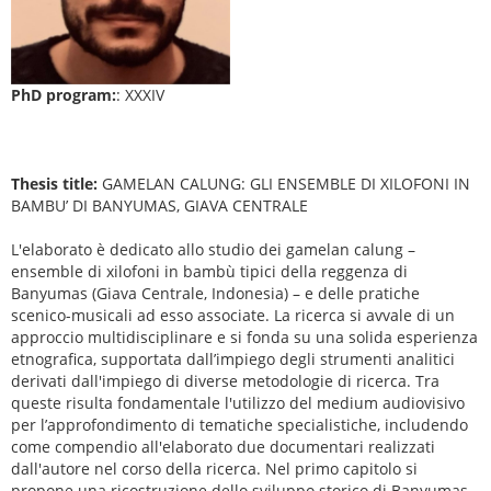
PhD program:
: XXXIV
Thesis title:
GAMELAN CALUNG: GLI ENSEMBLE DI XILOFONI IN
BAMBU’ DI BANYUMAS, GIAVA CENTRALE
L'elaborato è dedicato allo studio dei gamelan calung –
ensemble di xilofoni in bambù tipici della reggenza di
Banyumas (Giava Centrale, Indonesia) – e delle pratiche
scenico-musicali ad esso associate. La ricerca si avvale di un
approccio multidisciplinare e si fonda su una solida esperienza
etnografica, supportata dall’impiego degli strumenti analitici
derivati dall'impiego di diverse metodologie di ricerca. Tra
queste risulta fondamentale l'utilizzo del medium audiovisivo
per l’approfondimento di tematiche specialistiche, includendo
come compendio all'elaborato due documentari realizzati
dall'autore nel corso della ricerca. Nel primo capitolo si
propone una ricostruzione dello sviluppo storico di Banyumas –