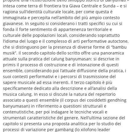
intesa come terra di frontiera tra Giava Centrale e Sunda – e si
ragiona sull’identità culturale locale, per come questa è
immaginata e percepita nell’ambito del più ampio contesto
giavanese. In seguito si considerano i tratti specifici su cui si
fonda il forte sentimento di appartenenza territoriale e
culturale delle popolazioni locali, considerando soprattutto
l’idioma del luogo e il complesso di arti performative autoctone,
che si distinguono per la presenza di diverse forme di “bambu
musik”. Il secondo capitolo dello scritto offre una panoramica
attuale sulla pratica del calung banyumasan: si descrive in
primis il processo di costruzione e di intonazione di questi
ensemble, considerando poi l’attuale diffusione della pratica, i
suoi contesti performativi e i percorsi di trasmissione del
sapere musicale ad essa inerenti. Il terzo capitolo è più
specificamente dedicato alla descrizione e all’analisi della
musica calung. In esso si discute la natura del repertorio
associato a questi ensemble (il corpus dei cosiddetti gendhing
banyumasan) in riferimento a questioni strutturali e
contenutistiche, per poi indagare le tecniche vocali e
strumentali caratteristiche del genere. Nell’ultima sezione del
capitolo si presenta una proposta analitica per lo studio dei
processi di variazione per gambang (lo xilofono leader