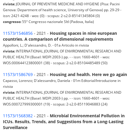
rivista:
JOURNAL OF PREVENTIVE MEDICINE AND HYGIENE (Pisa: Pacini
Genova: Department of health science, University of Genova) pp. 29-29 -
issn: 2421-4248 - wos: (0) - scopus: 2-s2.0-85141345804 (0)
congresso:
55° Congresso nazionale SItI (Padova, Italia)
11573/1546856
- 2021 -
Housing spaces in nine european
countries. A comparison of dimensional requirements
Appolloni, L.; D'alessandro, D. - 01a Articolo in rivista
rivista:
INTERNATIONAL JOURNAL OF ENVIRONMENTAL RESEARCH AND
PUBLIC HEALTH (Basel: MDPI 2003-) pp. - - issn: 1660-4601 - wos:
WOS:000644123800001 (38) - scopus: 2-s2.0-85104485489 (50)
11573/1586769
- 2021 -
Housing and health. Here we go again
Capasso, Lorenzo; D'alessandro, Daniela - 01m Editorial/Introduzione in
rivista
rivista:
INTERNATIONAL JOURNAL OF ENVIRONMENTAL RESEARCH AND
PUBLIC HEALTH (Basel: MDPI 2003-) pp. - - issn: 1660-4601 - wos:
WOS:000727999300001 (19) - scopus: 2-s2.0-85119046883 (24)
11573/1568382
- 2021 -
Microbial Environmental Pollution in
ICUs. Results, Trends, and Suggestions from a Long-Lasting
Surveillance