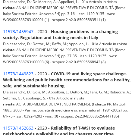
D'alessandro, D.; De Martino, A.; Appolloni, L. - 01a Articolo in rivista
rivista:
ANNALI DI IGIENE MEDICINA PREVENTIVA E DI COMUNITÀ (Rome
Italy: Societa Editrice Universo Srl) pp. 3-16 - issn: 1120-9135 - wos:
WOS:000588763100001 (1) - scopus: 2-s2.0-85095583511 (1)
11573/1455947
- 2020 -
Housing problems in a changing
society. Regulation and training needs in Italy
D'alessandro, D.; Dettori, M.; Raffo, M.; Appolloni, L. - 01a Articolo in rivista
rivista:
ANNALI DI IGIENE MEDICINA PREVENTIVA E DI COMUNITÀ (Rome
Italy: Societa Editrice Universo Srl) pp. 27-35 - issn: 1120-9135 - wos:
WOS:000588763100003 (6) - scopus: 2-s2.0-85095568942 (8)
11573/1449823
- 2020 -
COVID-19 and living space challenge.
Well-being and public health recommendations for a healthy,
safe, and sustainable housing
D'alessandro, D.; Gola, M.; Appolloni, L.; Dettori, M.; Fara, G. M.; Rebecchi, A.;
Settimo, G.; Capolongo, S. - 01a Articolo in rivista
rivista:
ACTA BIO-MEDICA DE L'ATENEO PARMENSE (Fidenza PR: Mattioli
1885, 2003 - Parma: Società di medicina e scienze naturali, 1981-2002) pp.
61-75 - issn: 0392-4203 - wos: (0) - scopus: 2-s2.0-85088525644 (185)
11573/1452663
- 2020 -
Reliability of T-WSI to evaluate
neighborhoods walkability and its changes over time