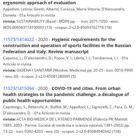
ergonomic approach of evaluation
Appolloni, Letizia; Giretti, Alberto; Corazza, Maria Vittoria; D’Alessandro,
Daniela - 01a Articolo in rivista
rivista:
SUSTAINABILITY (Basel : MDPI) pp. - - issn: 2071-1050 - wos:
WOS:000583114100001 (13) - scopus: 2-s2.0-85093102716 (18)
11573/1414022
- 2020 -
Hygienic requirements for the
construction and operation of sports facilities in the Russian
Federation and Italy. Review manuscript
Capasso, L.; D'alessandro, D.; Popov, V. I.; Libina, I. I.; Torubarova, I. I. - 01a
Articolo in rivista
rivista:
GIGIENA I SANITARIÂ (Moskva: Medicina) pp. 20-25 - issn: 0016-9900
- wos: (0) - scopus: 2-s2.0-85081280995 (5)
11573/1415094
- 2020 -
COVID-19 and cities. From urban
health strategies to the pandemic challenge. a decalogue of
public health opportunities
Capolongo, S.; Rebecchi, A.; Buffoli, M.; Appolloni, L.; Signorelli, C.; Fara, G. M.;
D'alessandro, D. - 01a Articolo in rivista
rivista:
ACTA BIO-MEDICA DE L'ATENEO PARMENSE (Fidenza PR: Mattioli
1885, 2003 - Parma: Società di medicina e scienze naturali, 1981-2002) pp.
13-22 - issn: 0392-4203 - wos: (0) - scopus: 2-s2.0-85084940342 (158)