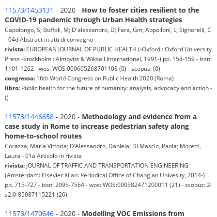
11573/1453131
- 2020 -
How to foster cities resilient to the
COVID-19 pandemic through Urban Health strategies
Capolongo, S; Buffoli, M; D'alessandro, D; Fara, Gm; Appolloni, L; Signorelli, C
- 04d Abstract in atti di convegno
rivista:
EUROPEAN JOURNAL OF PUBLIC HEALTH (-Oxford : Oxford University
Press -Stockholm : Almqvist & Wiksell International, 1991-) pp. 158-159 - issn:
1101-1262 - wos: WOS:000605268701108 (0) - scopus: (0)
congresso:
16th World Congress on Public Health 2020 (Roma)
libro:
Public health for the future of humanity: analysis, advocacy and action -
()
11573/1446658
- 2020 -
Methodology and evidence from a
case study in Rome to increase pedestrian safety along
home-to-school routes
Corazza, Maria Vittoria; D’Alessandro, Daniela; Di Mascio, Paola; Moretti,
Laura - 01a Articolo in rivista
rivista:
JOURNAL OF TRAFFIC AND TRANSPORTATION ENGINEERING
(Amsterdam: Elsevier Xi'an: Periodical Office of Chang'an Univesity, 2014-)
pp. 715-727 - issn: 2095-7564 - wos: WOS:000582471200011 (21) - scopus: 2-
s2.0-85087115221 (26)
11573/1470646
- 2020 -
Modelling VOC Emissions from