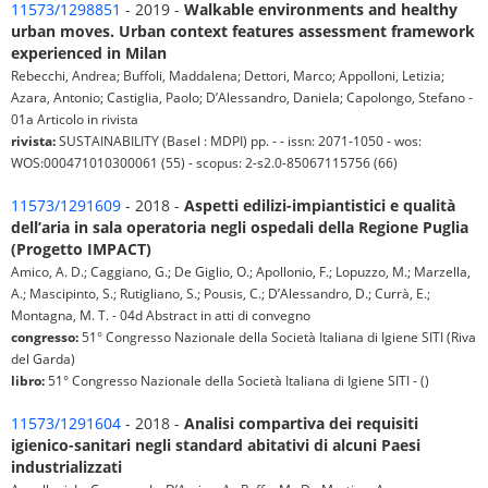
11573/1298851
- 2019 -
Walkable environments and healthy
urban moves. Urban context features assessment framework
experienced in Milan
Rebecchi, Andrea; Buffoli, Maddalena; Dettori, Marco; Appolloni, Letizia;
Azara, Antonio; Castiglia, Paolo; D’Alessandro, Daniela; Capolongo, Stefano -
01a Articolo in rivista
rivista:
SUSTAINABILITY (Basel : MDPI) pp. - - issn: 2071-1050 - wos:
WOS:000471010300061 (55) - scopus: 2-s2.0-85067115756 (66)
11573/1291609
- 2018 -
Aspetti edilizi-impiantistici e qualità
dell’aria in sala operatoria negli ospedali della Regione Puglia
(Progetto IMPACT)
Amico, A. D.; Caggiano, G.; De Giglio, O.; Apollonio, F.; Lopuzzo, M.; Marzella,
A.; Mascipinto, S.; Rutigliano, S.; Pousis, C.; D’Alessandro, D.; Currà, E.;
Montagna, M. T. - 04d Abstract in atti di convegno
congresso:
51° Congresso Nazionale della Società Italiana di Igiene SITI (Riva
del Garda)
libro:
51° Congresso Nazionale della Società Italiana di Igiene SITI - ()
11573/1291604
- 2018 -
Analisi compartiva dei requisiti
igienico-sanitari negli standard abitativi di alcuni Paesi
industrializzati