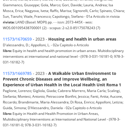
Giammanco, Giuseppe; Gola, Marco; Gori, Davide; Lauria, Andrea; Isa
Mosca, Erica; Nagyova, Iveta; Raffo, Marisa; Signorelli, Carlo; Spinato, Chiara;
Sun, Tianzhi; Vitale, Francesco; Capolongo, Stefano - 01a Articolo in rivista
rivista:
LAND (Basel: MDPI) pp. - - issn: 2073-445X - wos:
WOS:001095438700001 (2) - scopus: 2-s2.0-85175078243 (7)
11573/1670659
- 2023 -
Housing and health in urban areas
D'alessandro, D.; Appolloni, L. - 02a Capitolo o Articolo
libro:
Equity in health and health promotion in urban areas. Multidisciplinary
interventions at international and national level - (978-3-031-16181-0; 978-3-
031-16182-7)
11573/1669785
- 2023 -
A Walkable Urban Environment to
Prevent Chronic Diseases and Improve Wellbeing, an
Experience of Urban Health in the Local Health Unit Roma 1
Paglione, Lorenzo; Gigliola, Giada; Cabrera Marrero, Maria Carla; Scalingi,
Stefania; Montesi, Antonio; Petraccone Bonfini, Jessica; Fanti, Anita; Aucone,
Riccardo; Brandimarte, Maria Alessandra; Di Rosa, Enrico; Appolloni, Letizia;
Guida, Simona; D’Alessandro, Daniela - 02a Capitolo o Articolo
libro:
Equity in Health and Health Promotion in Urban Areas,
Multidisciplinary Interventions at International and National Level - (978-3-
031-16181-0; 978-3-031-16182-7)