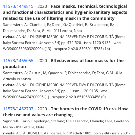
11573/1449815
- 2020 -
Face masks. Technical, technological
and functional characteristics and hygienic-sanitary aspects
related to the use of filtering mask in the community
Santarsiero, A.; Ciambelli, P.; Donsi, G.; Quadrini, F.; Briancesco, R.;
D'alessandro, D.; Fara, G. M. - 01f Lettera, Nota
rivista:
ANNALI DI IGIENE MEDICINA PREVENTIVA E DI COMUNITÀ (Rome
Italy: Societa Editrice Universo Srl) pp. 472-520 - issn: 1120-9135 - wos:
WOS:000569303200004 (13) - scopus: 2-s2.0-85089115785 (14)
11573/1465055
- 2020 -
Effectiveness of face masks for the
population
Santarsiero, A; Giustini, M; Quadrini, F; D'alessandro, D; Fara, G M - 01a
Articolo in rivista
rivista:
ANNALI DI IGIENE MEDICINA PREVENTIVA E DI COMUNITÀ (Rome
Italy: Societa Editrice Universo Srl) pp. - - issn: 1120-9135 - wos:
WOS:000644274200005 (1) - scopus: 2-s2.0-85105833458 (0)
11573/1452707
- 2020 -
The homes in the COVID-19 era. How
their use and values are changing
Signorelli, Carlo; Capolongo, Stefano; D'alessandro, Daniela; Fara, Gaetano
Maria - 01f Lettera, Nota
rivista:
ACTA BIOMEDICA (Fidenza, PR: Mattioli 1885) pp. 92-94 - issn: 2531-