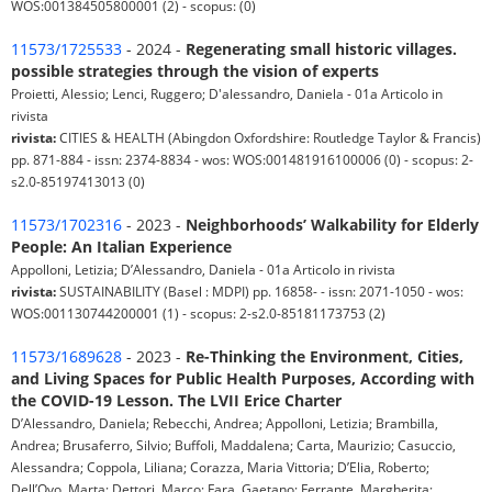
WOS:001384505800001 (2) - scopus: (0)
11573/1725533
- 2024 -
Regenerating small historic villages.
possible strategies through the vision of experts
Proietti, Alessio; Lenci, Ruggero; D'alessandro, Daniela - 01a Articolo in
rivista
rivista:
CITIES & HEALTH (Abingdon Oxfordshire: Routledge Taylor & Francis)
pp. 871-884 - issn: 2374-8834 - wos: WOS:001481916100006 (0) - scopus: 2-
s2.0-85197413013 (0)
11573/1702316
- 2023 -
Neighborhoods’ Walkability for Elderly
People: An Italian Experience
Appolloni, Letizia; D’Alessandro, Daniela - 01a Articolo in rivista
rivista:
SUSTAINABILITY (Basel : MDPI) pp. 16858- - issn: 2071-1050 - wos:
WOS:001130744200001 (1) - scopus: 2-s2.0-85181173753 (2)
11573/1689628
- 2023 -
Re-Thinking the Environment, Cities,
and Living Spaces for Public Health Purposes, According with
the COVID-19 Lesson. The LVII Erice Charter
D’Alessandro, Daniela; Rebecchi, Andrea; Appolloni, Letizia; Brambilla,
Andrea; Brusaferro, Silvio; Buffoli, Maddalena; Carta, Maurizio; Casuccio,
Alessandra; Coppola, Liliana; Corazza, Maria Vittoria; D’Elia, Roberto;
Dell’Ovo, Marta; Dettori, Marco; Fara, Gaetano; Ferrante, Margherita;