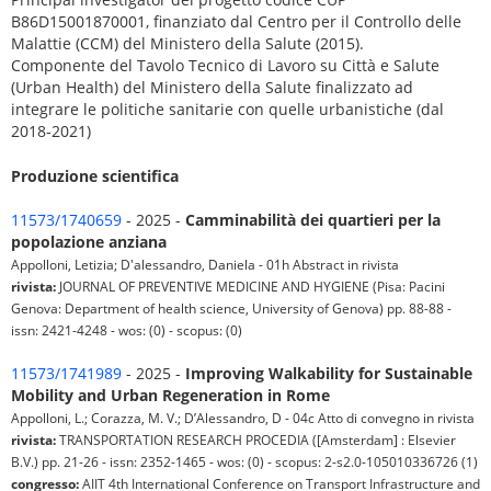
B86D15001870001, finanziato dal Centro per il Controllo delle
Malattie (CCM) del Ministero della Salute (2015).
Componente del Tavolo Tecnico di Lavoro su Città e Salute
(Urban Health) del Ministero della Salute finalizzato ad
integrare le politiche sanitarie con quelle urbanistiche (dal
2018-2021)
Produzione scientifica
11573/1740659
- 2025 -
Camminabilità dei quartieri per la
popolazione anziana
Appolloni, Letizia; D'alessandro, Daniela - 01h Abstract in rivista
rivista:
JOURNAL OF PREVENTIVE MEDICINE AND HYGIENE (Pisa: Pacini
Genova: Department of health science, University of Genova) pp. 88-88 -
issn: 2421-4248 - wos: (0) - scopus: (0)
11573/1741989
- 2025 -
Improving Walkability for Sustainable
Mobility and Urban Regeneration in Rome
Appolloni, L.; Corazza, M. V.; D’Alessandro, D - 04c Atto di convegno in rivista
rivista:
TRANSPORTATION RESEARCH PROCEDIA ([Amsterdam] : Elsevier
B.V.) pp. 21-26 - issn: 2352-1465 - wos: (0) - scopus: 2-s2.0-105010336726 (1)
congresso:
AIIT 4th International Conference on Transport Infrastructure and