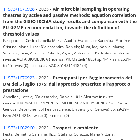
11573/1670928
- 2023 -
Air microbial sampling in operating
theatres by active and passive methods: equation correlation
from the GISIO-ISChIA study results and comparison with the
EU GGMP recommendation, towards the definition of
threshold values
Pasquarella, Cesira Isabella Maria; Auxilia, Francesco; Barchitta, Martina;
Cristina, Maria Luisa; D'alessandro, Daniela; Mura, Ida; Nobile, Marta;
Veronesi, Licia; Albertini, Roberto; Agodi, Antonella - 01c Nota a sentenza
rivista:
ACTA BIOMEDICA (Fidenza, PR: Mattioli 1885) pp. 1-4 - issn: 2531-
6745 - wos: (0) - scopus: 2-s2.0-85148114184 (4)
11573/1670923
- 2022 -
Presupposti per l'aggiornamento del
DM del 5 luglio 1975: dall'approccio prescritto all'approccio
prestazione
Appolloni, Letizia; D'alessandro, Daniela - 01h Abstract in rivista
rivista:
JOURNAL OF PREVENTIVE MEDICINE AND HYGIENE (Pisa: Pacini
Genova: Department of health science, University of Genova) pp. 29-29 -
issn: 2421-4248 - wos: (0) - scopus: (0)
11573/1662960
- 2022 -
Trasporti e ambiente
Festa, Demetrio Carmine; Ricci, Stefano; Corazza, Maria Vittoria;