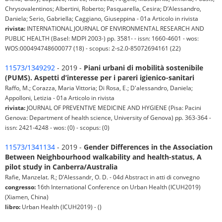
Chrysovalentinos; Albertini, Roberto; Pasquarella, Cesira; D’Alessandro,
Daniela; Serio, Gabriella; Caggiano, Giuseppina - 01a Articolo in rivista
rivista:
INTERNATIONAL JOURNAL OF ENVIRONMENTAL RESEARCH AND
PUBLIC HEALTH (Basel: MDPI 2003-) pp. 3581- - issn: 1660-4601 - wos:
WOS:000494748600077 (18) - scopus: 2-s2.0-85072694161 (22)
11573/1349292
- 2019 -
Piani urbani di mobilità sostenibile
(PUMS). Aspetti d’interesse per i pareri igienico-sanitari
Raffo, M.; Corazza, Maria Vittoria; Di Rosa, E.; D'alessandro, Daniela;
Appolloni, Letizia - 01a Articolo in rivista
rivista:
JOURNAL OF PREVENTIVE MEDICINE AND HYGIENE (Pisa: Pacini
Genova: Department of health science, University of Genova) pp. 363-364 -
issn: 2421-4248 - wos: (0) - scopus: (0)
11573/1341134
- 2019 -
Gender Differences in the Association
Between Neighbourhood walkability and health-status, A
pilot study in Canberra/Australia
Rafie, Manzelat. R.; D’Alessandr, O. D. - 04d Abstract in atti di convegno
congresso:
16th International Conference on Urban Health (ICUH2019)
(Xiamen, China)
libro:
Urban Health (ICUH2019) - ()