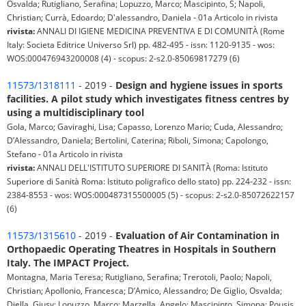
Osvalda; Rutigliano, Serafina; Lopuzzo, Marco; Mascipinto, S; Napoli,
Christian; Currà, Edoardo; D'alessandro, Daniela - 01a Articolo in rivista
rivista:
ANNALI DI IGIENE MEDICINA PREVENTIVA E DI COMUNITÀ (Rome
Italy: Societa Editrice Universo Srl) pp. 482-495 - issn: 1120-9135 - wos:
WOS:000476943200008 (4) - scopus: 2-s2.0-85069817279 (6)
11573/1318111
- 2019 -
Design and hygiene issues in sports
facilities. A pilot study which investigates fitness centres by
using a multidisciplinary tool
Gola, Marco; Gaviraghi, Lisa; Capasso, Lorenzo Mario; Cuda, Alessandro;
D’Alessandro, Daniela; Bertolini, Caterina; Riboli, Simona; Capolongo,
Stefano - 01a Articolo in rivista
rivista:
ANNALI DELL'ISTITUTO SUPERIORE DI SANITÀ (Roma: Istituto
Superiore di Sanità Roma: Istituto poligrafico dello stato) pp. 224-232 - issn:
2384-8553 - wos: WOS:000487315500005 (5) - scopus: 2-s2.0-85072622157
(6)
11573/1315610
- 2019 -
Evaluation of Air Contamination in
Orthopaedic Operating Theatres in Hospitals in Southern
Italy. The IMPACT Project.
Montagna, Maria Teresa; Rutigliano, Serafina; Trerotoli, Paolo; Napoli,
Christian; Apollonio, Francesca; D’Amico, Alessandro; De Giglio, Osvalda;
Diella, Giusy; Lopuzzo, Marco; Marzella, Angelo; Mascipinto, Simona; Pousis,