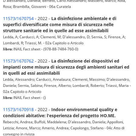
D'alessandro, Daniela; Bertetti, Carlo Alessandro; Masoero, Marco; Rota,
Rosa; Brambilla, Giovanni - 06a Curatela
11573/1670754
- 2022 -
La disinfezione ambientale e di
superfici diversificate come misura di sicurezza nelle
strutture sanitarie ed in quelle ad esse assimilabili
Ledda, A; Carducci, A; Clementi, M; D'alessandro, D; Sernia, S; Firenze, A;
Lombardi, R; Triassi, M. - 02a Capitolo o Articolo
libro:
INAIL Fact sheet - (978-88-7484-760-0)
11573/1670762
- 2022 -
La disinfezione dei dispositivi ed
impianti come misura di sicurezza degli ambienti sanitari ed
in quelli ad essi assimilabili
Ledda, Alessandro; Carducci, Annalaura; Clementi, Massimo; D'alessandro,
Daniela; Sernia, Sabina; Firenze, Alberto; Lombardi, Roberto; Triassi, Maria -
02a Capitolo o Articolo
libro:
INAIL Fact sheet - ()
11573/1670918
- 2022 -
Indoor environmental quality e
condizioni abitative: l'esperienza del progetto HO.ME.
Rebecchi, Andrea; Buffoli, Maddalena; D'alessandro, Daniela; Appolloni,
Letizia; Amore, Marco; Amerio, Andrea; Capolongo, Stefano - 04c Atto di
convegno in rivista