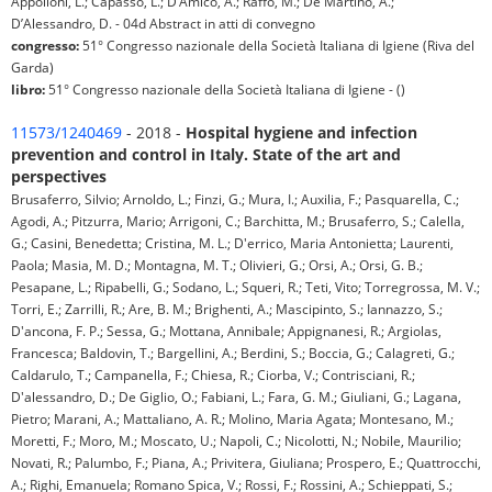
Appolloni, L.; Capasso, L.; D’Amico, A.; Raffo, M.; De Martino, A.;
D’Alessandro, D. - 04d Abstract in atti di convegno
congresso:
51° Congresso nazionale della Società Italiana di Igiene (Riva del
Garda)
libro:
51° Congresso nazionale della Società Italiana di Igiene - ()
11573/1240469
- 2018 -
Hospital hygiene and infection
prevention and control in Italy. State of the art and
perspectives
Brusaferro, Silvio; Arnoldo, L.; Finzi, G.; Mura, I.; Auxilia, F.; Pasquarella, C.;
Agodi, A.; Pitzurra, Mario; Arrigoni, C.; Barchitta, M.; Brusaferro, S.; Calella,
G.; Casini, Benedetta; Cristina, M. L.; D'errico, Maria Antonietta; Laurenti,
Paola; Masia, M. D.; Montagna, M. T.; Olivieri, G.; Orsi, A.; Orsi, G. B.;
Pesapane, L.; Ripabelli, G.; Sodano, L.; Squeri, R.; Teti, Vito; Torregrossa, M. V.;
Torri, E.; Zarrilli, R.; Are, B. M.; Brighenti, A.; Mascipinto, S.; Iannazzo, S.;
D'ancona, F. P.; Sessa, G.; Mottana, Annibale; Appignanesi, R.; Argiolas,
Francesca; Baldovin, T.; Bargellini, A.; Berdini, S.; Boccia, G.; Calagreti, G.;
Caldarulo, T.; Campanella, F.; Chiesa, R.; Ciorba, V.; Contrisciani, R.;
D'alessandro, D.; De Giglio, O.; Fabiani, L.; Fara, G. M.; Giuliani, G.; Lagana,
Pietro; Marani, A.; Mattaliano, A. R.; Molino, Maria Agata; Montesano, M.;
Moretti, F.; Moro, M.; Moscato, U.; Napoli, C.; Nicolotti, N.; Nobile, Maurilio;
Novati, R.; Palumbo, F.; Piana, A.; Privitera, Giuliana; Prospero, E.; Quattrocchi,
A.; Righi, Emanuela; Romano Spica, V.; Rossi, F.; Rossini, A.; Schieppati, S.;