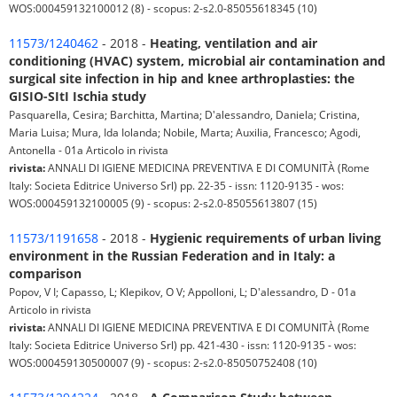
WOS:000459132100012 (8) - scopus: 2-s2.0-85055618345 (10)
11573/1240462
- 2018 -
Heating, ventilation and air
conditioning (HVAC) system, microbial air contamination and
surgical site infection in hip and knee arthroplasties: the
GISIO-SItI Ischia study
Pasquarella, Cesira; Barchitta, Martina; D'alessandro, Daniela; Cristina,
Maria Luisa; Mura, Ida Iolanda; Nobile, Marta; Auxilia, Francesco; Agodi,
Antonella - 01a Articolo in rivista
rivista:
ANNALI DI IGIENE MEDICINA PREVENTIVA E DI COMUNITÀ (Rome
Italy: Societa Editrice Universo Srl) pp. 22-35 - issn: 1120-9135 - wos:
WOS:000459132100005 (9) - scopus: 2-s2.0-85055613807 (15)
11573/1191658
- 2018 -
Hygienic requirements of urban living
environment in the Russian Federation and in Italy: a
comparison
Popov, V I; Capasso, L; Klepikov, O V; Appolloni, L; D'alessandro, D - 01a
Articolo in rivista
rivista:
ANNALI DI IGIENE MEDICINA PREVENTIVA E DI COMUNITÀ (Rome
Italy: Societa Editrice Universo Srl) pp. 421-430 - issn: 1120-9135 - wos:
WOS:000459130500007 (9) - scopus: 2-s2.0-85050752408 (10)