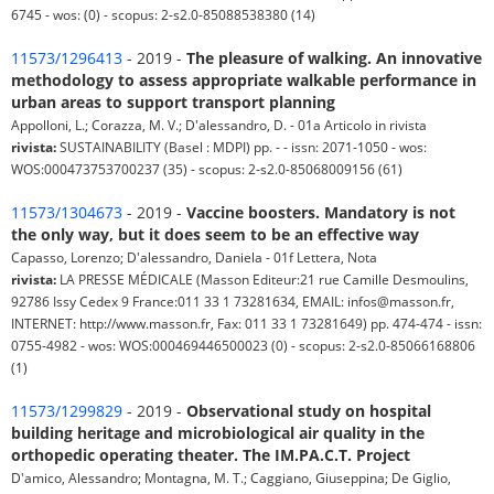
6745 - wos: (0) - scopus: 2-s2.0-85088538380 (14)
11573/1296413
- 2019 -
The pleasure of walking. An innovative
methodology to assess appropriate walkable performance in
urban areas to support transport planning
Appolloni, L.; Corazza, M. V.; D'alessandro, D. - 01a Articolo in rivista
rivista:
SUSTAINABILITY (Basel : MDPI) pp. - - issn: 2071-1050 - wos:
WOS:000473753700237 (35) - scopus: 2-s2.0-85068009156 (61)
11573/1304673
- 2019 -
Vaccine boosters. Mandatory is not
the only way, but it does seem to be an effective way
Capasso, Lorenzo; D'alessandro, Daniela - 01f Lettera, Nota
rivista:
LA PRESSE MÉDICALE (Masson Editeur:21 rue Camille Desmoulins,
92786 Issy Cedex 9 France:011 33 1 73281634, EMAIL: infos@masson.fr,
INTERNET: http://www.masson.fr, Fax: 011 33 1 73281649) pp. 474-474 - issn:
0755-4982 - wos: WOS:000469446500023 (0) - scopus: 2-s2.0-85066168806
(1)
11573/1299829
- 2019 -
Observational study on hospital
building heritage and microbiological air quality in the
orthopedic operating theater. The IM.PA.C.T. Project
D'amico, Alessandro; Montagna, M. T.; Caggiano, Giuseppina; De Giglio,