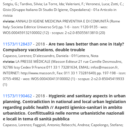
Sotgiu, G.; Tardivo, Silvia; La Torre, Ida; Valeriani, F.; Veronesi, Luca; Zotti, C.;
Gisio (Gruppo Italiano Di Studio Di Igiene, Ospedaliera) - 01a Articolo in
rivista
rivista:
ANNALI DI IGIENE MEDICINA PREVENTIVA E DI COMUNITÀ (Rome
Italy: Societa Editrice Universo Srl) pp. 1-6 - issn: 1120-9135 - wos:
WOS:000459132100002 (12) - scopus: 2-s2.0-85055613810 (20)
11573/1128437
- 2018 -
Are two laws better than one in Italy?
Compulsory vaccinations, double trouble
Capasso, Lorenzo; D'alessandro, Daniela - 01f Lettera, Nota
rivista:
LA PRESSE MÉDICALE (Masson Editeur:21 rue Camille Desmoulins,
92786 Issy Cedex 9 France:011 33 1 73281634, EMAIL: infos@masson.fr,
INTERNET: http://www.masson.fr, Fax: 011 33 1 73281649) pp. 197-198 - issn:
0755-4982 - wos: WOS:000430413100002 (1) - scopus: 2-s2.0-85045419933
(1)
11573/1190462
- 2018 -
Hygienic and sanitary aspects in urban
planning. Contradiction in national and local urban legislation
regarding public health // Aspetti igienico-sanitari in ambito
urbanistico. Conflittualità nelle norme urbanistiche nazionali
e locali in tema di sanità pubblica
Capasso, Lorenzo; Faggioli, Antonio; Rebecchi, Andrea; Capolongo, Stefano;