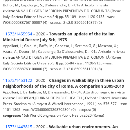
Buffoli, M.; Capolongo, S.; D'alessandro, D. - 01a Articolo in rivista
rivista:
ANNALI DI IGIENE MEDICINA PREVENTIVA E DI COMUNITÀ (Rome
Italy: Societa Editrice Universo Srl) pp. 85-109 - issn: 1120-9135 - wos:
WOS:000588763100007 (4) - scopus: 2-s2.0-85095616377 (5)
11573/1455954
- 2020 -
Towards an update of the Italian
Ministerial Decree July 5th, 1975
Appolloni, L.; Gola, M.; Raffo, M.; Capasso, L.; Settimo G, G.; Moscato, U.;
Azara, A.; Dettori, M.; Capolongo, S.; D'alessandro, D. - 01a Articolo in rivista
rivista:
ANNALI DI IGIENE MEDICINA PREVENTIVA E DI COMUNITÀ (Rome
Italy: Societa Editrice Universo Srl) pp. 66-84 - issn: 1120-9135 - wos:
WOS:000588763100006 (7) - scopus: 2-s2.0-85095611301 (8)
11573/1453122
- 2020 -
Changes in walkability in three urban
neighborhoods of the city of Rome. A comparison 2009-2019
Appolloni, L; Barbaliscia, M; D'alessandro, D - 04c Atto di convegno in rivista
rivista:
EUROPEAN JOURNAL OF PUBLIC HEALTH (-Oxford : Oxford University
Press -Stockholm : Almqvist & Wiksell International, 1991-) pp. 576-577 - issn:
1101-1262 - wos: WOS:000605268702304 (0) - scopus: (0)
congresso:
16th World Congress on Public Health 2020 (Roma)
11573/1443815
- 2020 -
Walkable urban environments. An