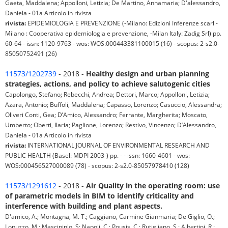
Gaeta, Maddalena; Appolloni, Letizia; De Martino, Annamaria; D'alessandro,
Daniela - 01a Articolo in rivista
rivista:
EPIDEMIOLOGIA E PREVENZIONE (-Milano: Edizioni Inferenze scarl -
Milano : Cooperativa epidemiologia e prevenzione, -Milan Italy: Zadig Srl) pp.
60-64 - issn: 1120-9763 - wos: WOS:000443381100015 (16) - scopus: 2-s2.0-
85050752491 (26)
11573/1202739
- 2018 -
Healthy design and urban planning
strategies, actions, and policy to achieve salutogenic cities
Capolongo, Stefano; Rebecchi, Andrea; Dettori, Marco; Appolloni, Letizia;
Azara, Antonio; Buffoli, Maddalena; Capasso, Lorenzo; Casuccio, Alessandra;
Oliveri Conti, Gea; D’Amico, Alessandro; Ferrante, Margherita; Moscato,
Umberto; Oberti, Ilaria; Paglione, Lorenzo; Restivo, Vincenzo; D’Alessandro,
Daniela - 01a Articolo in rivista
rivista:
INTERNATIONAL JOURNAL OF ENVIRONMENTAL RESEARCH AND
PUBLIC HEALTH (Basel: MDPI 2003-) pp. - - issn: 1660-4601 - wos:
WOS:000456527000089 (78) - scopus: 2-s2.0-85057978410 (128)
11573/1291612
- 2018 -
Air Quality in the operating room: use
of parametric models in BIM to identify criticality and
interference with building and plant aspects.
D'amico, A.; Montagna, M. T.; Caggiano, Carmine Gianmaria; De Giglio, O.;
Lopuzzo, M.; Mascipinlo, S; Napoli, C.; Pousis, C.; Rutigliano, S.; Albertini, R.;