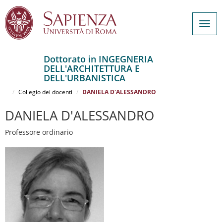
Togg
navig
Dottorato in INGEGNERIA
DELL'ARCHITETTURA E
Salta
DELL'URBANISTICA
al
Home
INGEGNERIA DELL'ARCHITETTURA E DELL'URBANISTICA
contenuto
Collegio dei docenti
DANIELA D'ALESSANDRO
principale
DANIELA D'ALESSANDRO
Professore ordinario