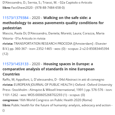
D’Alessandro, D.; Sernia, S.; Triassi, M. - 02a Capitolo o Articolo
libro:
FactSheet2020 - (978-88-7484-658-0)
11573/1379384
- 2020 -
Walking on the safe side: a
methodology to assess pavements quality conditions for
pedestrian
Mascio, Paola Di; D’Alessandro, Daniela; Moretti, Laura; Corazza, Maria
Vittoria - 01a Articolo in rivista
rivista:
TRANSPORTATION RESEARCH PROCEDIA ([Amsterdam] : Elsevier
B.V.) pp. 360-367 - issn: 2352-1465 - wos: (0) - scopus: 2-s2.0-85083445394
(12)
11573/1453133
- 2020 -
Housing spaces in Europe: a
comparative analysis of standards in nine European
Countries
Raffo, M; Appolloni, L; D'alessandro, D - 04d Abstract in atti di convegno
rivista:
EUROPEAN JOURNAL OF PUBLIC HEALTH (-Oxford : Oxford University
Press -Stockholm : Almqvist & Wiksell International, 1991-) pp. 576-576 - issn:
1101-1262 - wos: WOS:000605268702293 (1) - scopus: (0)
congresso:
16th World Congress on Public Health 2020 (Roma)
libro:
Public health for the future of humanity: analysis, advocacy and action -
()