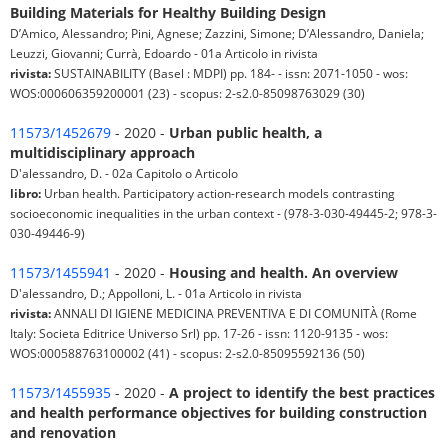
Building Materials for Healthy Building Design
D’Amico, Alessandro; Pini, Agnese; Zazzini, Simone; D’Alessandro, Daniela;
Leuzzi, Giovanni; Currà, Edoardo - 01a Articolo in rivista
rivista:
SUSTAINABILITY (Basel : MDPI) pp. 184- - issn: 2071-1050 - wos:
WOS:000606359200001 (23) - scopus: 2-s2.0-85098763029 (30)
11573/1452679
- 2020 -
Urban public health, a
multidisciplinary approach
D'alessandro, D. - 02a Capitolo o Articolo
libro:
Urban health. Participatory action-research models contrasting
socioeconomic inequalities in the urban context - (978-3-030-49445-2; 978-3-
030-49446-9)
11573/1455941
- 2020 -
Housing and health. An overview
D'alessandro, D.; Appolloni, L. - 01a Articolo in rivista
rivista:
ANNALI DI IGIENE MEDICINA PREVENTIVA E DI COMUNITÀ (Rome
Italy: Societa Editrice Universo Srl) pp. 17-26 - issn: 1120-9135 - wos:
WOS:000588763100002 (41) - scopus: 2-s2.0-85095592136 (50)
11573/1455935
- 2020 -
A project to identify the best practices
and health performance objectives for building construction
and renovation