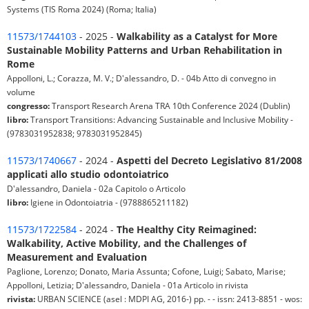
Systems (TIS Roma 2024) (Roma; Italia)
11573/1744103
- 2025 -
Walkability as a Catalyst for More
Sustainable Mobility Patterns and Urban Rehabilitation in
Rome
Appolloni, L.; Corazza, M. V.; D'alessandro, D. - 04b Atto di convegno in
volume
congresso:
Transport Research Arena TRA 10th Conference 2024 (Dublin)
libro:
Transport Transitions: Advancing Sustainable and Inclusive Mobility -
(9783031952838; 9783031952845)
11573/1740667
- 2024 -
Aspetti del Decreto Legislativo 81/2008
applicati allo studio odontoiatrico
D'alessandro, Daniela - 02a Capitolo o Articolo
libro:
Igiene in Odontoiatria - (9788865211182)
11573/1722584
- 2024 -
The Healthy City Reimagined:
Walkability, Active Mobility, and the Challenges of
Measurement and Evaluation
Paglione, Lorenzo; Donato, Maria Assunta; Cofone, Luigi; Sabato, Marise;
Appolloni, Letizia; D'alessandro, Daniela - 01a Articolo in rivista
rivista:
URBAN SCIENCE (asel : MDPI AG, 2016-) pp. - - issn: 2413-8851 - wos: