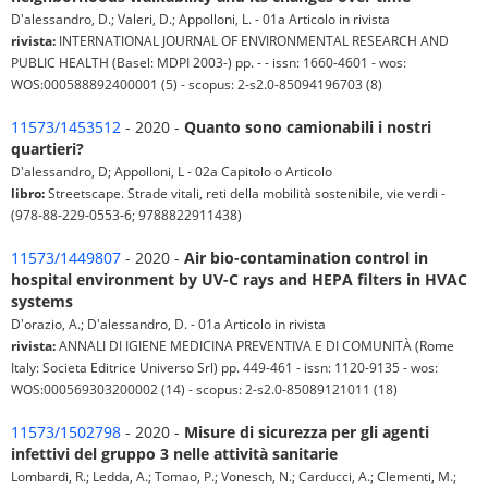
D'alessandro, D.; Valeri, D.; Appolloni, L. - 01a Articolo in rivista
rivista:
INTERNATIONAL JOURNAL OF ENVIRONMENTAL RESEARCH AND
PUBLIC HEALTH (Basel: MDPI 2003-) pp. - - issn: 1660-4601 - wos:
WOS:000588892400001 (5) - scopus: 2-s2.0-85094196703 (8)
11573/1453512
- 2020 -
Quanto sono camionabili i nostri
quartieri?
D'alessandro, D; Appolloni, L - 02a Capitolo o Articolo
libro:
Streetscape. Strade vitali, reti della mobilità sostenibile, vie verdi -
(978-88-229-0553-6; 9788822911438)
11573/1449807
- 2020 -
Air bio-contamination control in
hospital environment by UV-C rays and HEPA filters in HVAC
systems
D'orazio, A.; D'alessandro, D. - 01a Articolo in rivista
rivista:
ANNALI DI IGIENE MEDICINA PREVENTIVA E DI COMUNITÀ (Rome
Italy: Societa Editrice Universo Srl) pp. 449-461 - issn: 1120-9135 - wos:
WOS:000569303200002 (14) - scopus: 2-s2.0-85089121011 (18)
11573/1502798
- 2020 -
Misure di sicurezza per gli agenti
infettivi del gruppo 3 nelle attività sanitarie
Lombardi, R.; Ledda, A.; Tomao, P.; Vonesch, N.; Carducci, A.; Clementi, M.;