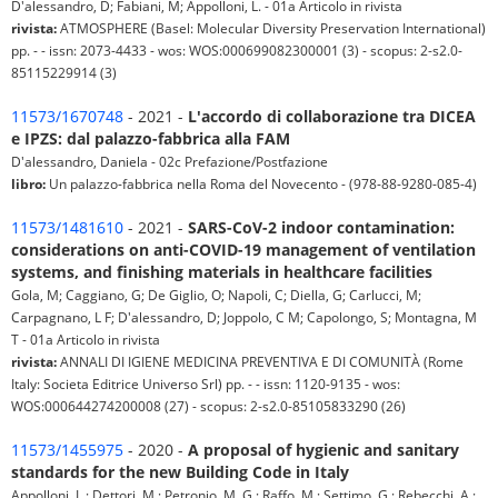
D'alessandro, D; Fabiani, M; Appolloni, L. - 01a Articolo in rivista
rivista:
ATMOSPHERE (Basel: Molecular Diversity Preservation International)
pp. - - issn: 2073-4433 - wos: WOS:000699082300001 (3) - scopus: 2-s2.0-
85115229914 (3)
11573/1670748
- 2021 -
L'accordo di collaborazione tra DICEA
e IPZS: dal palazzo-fabbrica alla FAM
D'alessandro, Daniela - 02c Prefazione/Postfazione
libro:
Un palazzo-fabbrica nella Roma del Novecento - (978-88-9280-085-4)
11573/1481610
- 2021 -
SARS-CoV-2 indoor contamination:
considerations on anti-COVID-19 management of ventilation
systems, and finishing materials in healthcare facilities
Gola, M; Caggiano, G; De Giglio, O; Napoli, C; Diella, G; Carlucci, M;
Carpagnano, L F; D'alessandro, D; Joppolo, C M; Capolongo, S; Montagna, M
T - 01a Articolo in rivista
rivista:
ANNALI DI IGIENE MEDICINA PREVENTIVA E DI COMUNITÀ (Rome
Italy: Societa Editrice Universo Srl) pp. - - issn: 1120-9135 - wos:
WOS:000644274200008 (27) - scopus: 2-s2.0-85105833290 (26)
11573/1455975
- 2020 -
A proposal of hygienic and sanitary
standards for the new Building Code in Italy
Appolloni, L.; Dettori, M.; Petronio, M. G.; Raffo, M.; Settimo, G.; Rebecchi, A.;