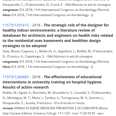
Pasquarella, C.; D'alessandro, D.; Currà, E - 04d Abstract in atti di convegno
congresso:
ICA 2018, 11th International Congress on Aerobiology (Parma)
libro:
ICA 2018, 11th International Congress on Aerobiology - ()
11573/1291615
- 2018 -
The strategic role of the designer for
healthy indoor environments: a literature review of
databases for architects and engineers on health risks related
to the residential uses basements and healthier design
strategies to be adopted
Gola, Muzio; Capasso, L.; Rebecchi, A.; Appolloni, L.; Buffali, M.; D'alessandro,
D.; D'amico, A.; Capolongo, S. - 04d Abstract in atti di convegno
congresso:
ICA 2018, 11th International Congress on Aerobiology (Parma)
libro:
ICA 2018, 11th International Congress on Aerobiology - ()
11573/1240465
- 2018 -
The effectiveness of educational
interventions in university training on hospital hygiene.
Results of action research
Nobile, M.; Agodi, A.; Barchitta, M.; Brusaferro, S.; Castaldi, S.; D'alessandro,
D.; Montagna, M. T.; Mura, I.; Tardivo, S.; Torregrossa, M. V.; Zannini, L.;
Pasquarella, C.; Auxilia, Francesco - 01a Articolo in rivista
rivista:
ANNALI DI IGIENE MEDICINA PREVENTIVA E DI COMUNITÀ (Rome
Italy: Societa Editrice Universo Srl) pp. 111-120 - issn: 1120-9135 - wos: