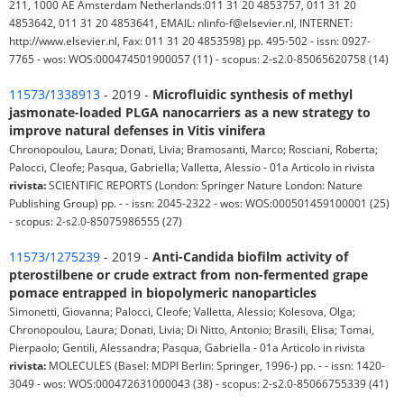
211, 1000 AE Amsterdam Netherlands:011 31 20 4853757, 011 31 20
4853642, 011 31 20 4853641, EMAIL: nlinfo-f@elsevier.nl, INTERNET:
http://www.elsevier.nl, Fax: 011 31 20 4853598) pp. 495-502 - issn: 0927-
7765 - wos: WOS:000474501900057 (11) - scopus: 2-s2.0-85065620758 (14)
11573/1338913
- 2019 -
Microfluidic synthesis of methyl
jasmonate-loaded PLGA nanocarriers as a new strategy to
improve natural defenses in Vitis vinifera
Chronopoulou, Laura; Donati, Livia; Bramosanti, Marco; Rosciani, Roberta;
Palocci, Cleofe; Pasqua, Gabriella; Valletta, Alessio - 01a Articolo in rivista
rivista:
SCIENTIFIC REPORTS (London: Springer Nature London: Nature
Publishing Group) pp. - - issn: 2045-2322 - wos: WOS:000501459100001 (25)
- scopus: 2-s2.0-85075986555 (27)
11573/1275239
- 2019 -
Anti-Candida biofilm activity of
pterostilbene or crude extract from non-fermented grape
pomace entrapped in biopolymeric nanoparticles
Simonetti, Giovanna; Palocci, Cleofe; Valletta, Alessio; Kolesova, Olga;
Chronopoulou, Laura; Donati, Livia; Di Nitto, Antonio; Brasili, Elisa; Tomai,
Pierpaolo; Gentili, Alessandra; Pasqua, Gabriella - 01a Articolo in rivista
rivista:
MOLECULES (Basel: MDPI Berlin: Springer, 1996-) pp. - - issn: 1420-
3049 - wos: WOS:000472631000043 (38) - scopus: 2-s2.0-85066755339 (41)