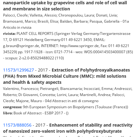
nanoparticle uptake by grapevine cells and role of cell wall
and membrane in size selection
Palocci, Cleofe; Valletta, Alessio; Chronopoulou, Laura; Donati, Livia;
Bramosanti, Marco; Brasili, Elisa; Baldan, Barbara; Pasqua, Gabriella - 01a
Articolo in rivista
rivista:
PLANT CELL REPORTS (Springer Verlag Germany:Tiergartenstrasse
17, D 69121 Heidelberg Germany:011 49 6221 3450, EMAIL:
g.braun@springer.de, INTERNET: http://www.springer.de, Fax: 011 49 6221
345229) pp. 1917-1928 - issn: 0721-7714 - wos: WOS:000414503400007 (85)
- scopus: 2-s2.0-85029488022 (110)
11573/1299627
- 2017 -
Extraction of Polyhydroxyalkanoates
(PHA) from Mixed Microbial Culture (MMC): mild solutions
and health & safety aspects
Valentino, Francesco; Pietrangeli, Biancamaria; Incocciati, Emma; Andreozzi,
Roberto; Di Giovanni, Concetta; Lorini, Laura; Martinelli, Andrea; Palocci,
Cleofe; Majone, Mauro - 04d Abstract in atti di convegno
congresso:
9th European Symposium on Biopolymers (Toulouse (France))
libro:
Book of Abstract - ESBP 2017 - ()
11573/888056
- 2017 -
Enhancement of stability and reactivity
of nanosized zero-valent iron with polyhydroxybutyrate