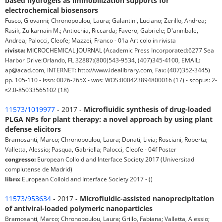
based hydrogels as immobilization supports for
electrochemical biosensors
Fusco, Giovanni; Chronopoulou, Laura; Galantini, Luciano; Zerillo, Andrea;
Rasik, Zulkarnain M.; Antiochia, Riccarda; Favero, Gabriele; D'annibale,
Andrea; Palocci, Cleofe; Mazzei, Franco - 01a Articolo in rivista
rivista:
MICROCHEMICAL JOURNAL (Academic Press Incorporated:6277 Sea
Harbor Drive:Orlando, FL 32887:(800)543-9534, (407)345-4100, EMAIL:
ap@acad.com, INTERNET: http://www.idealibrary.com, Fax: (407)352-3445)
pp. 105-110 - issn: 0026-265X - wos: WOS:000423894800016 (17) - scopus: 2-
s2.0-85033565102 (18)
11573/1019977
- 2017 -
Microfluidic synthesis of drug-loaded
PLGA NPs for plant therapy: a novel approach by using plant
defense elicitors
Bramosanti, Marco; Chronopoulou, Laura; Donati, Livia; Rosciani, Roberta;
Valletta, Alessio; Pasqua, Gabriella; Palocci, Cleofe - 04f Poster
congresso:
European Colloid and Interface Society 2017 (Universitad
complutense de Madrid)
libro:
European Colloid and Interface Society 2017 - ()
11573/953634
- 2017 -
Microfluidic-assisted nanoprecipitation
of antiviral-loaded polymeric nanoparticles
Bramosanti, Marco; Chronopoulou, Laura; Grillo, Fabiana; Valletta, Alessio;