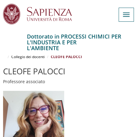
Togg
navig
Dottorato in PROCESSI CHIMICI PER
L'INDUSTRIA E PER
Salta
L'AMBIENTE
al
Home
PROCESSI CHIMICI PER L'INDUSTRIA E PER L'AMBIENTE
contenuto
Collegio dei docenti
CLEOFE PALOCCI
principale
CLEOFE PALOCCI
Professore associato