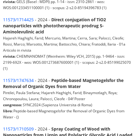
rivista:
GELS (Basel : MDPI) pp. 1-14 - issn: 2310-2861 - wos:
WOS:001233451100001 (1) - scopus: 2-s2.0-85194396783 (1)
11573/1714425
- 2024 -
Direct conjugation of TiO2
nanoparticles with phototherapeutic prodrug 5-
Aminolevulinic acid
Hajareh Haghighi, Farid; Mercurio, Martina; Cerra, Sara; Palocci, Cleofe;
Rossi, Marco; Marsotto, Martina; Battocchio, Chiara; Fratoddi, Ilaria - 01a
Articolo in rivista
rivista:
CHEMNANOMAT (Weinheim: Wiley VCH, 2015) pp. 1-9464 - issn:
2199-692X - wos: WOS:001273687600001 (1) - scopus: 2-s2.0-85199025070
(1)
11573/1747634
- 2024 -
Peptide-based Magnetogelsfor the
Removal of Organic Dyes from Water
Pintilei, Paula Stefana; Hajareh Haghighi, Farid; Binaymotlagh, Roya;
Chronopoulou, Laura; Palocci, Cleofe - 04f Poster
congresso:
SYNC2024 (Sapienza Universita di Roma)
libro:
Peptide-based Magnetogelsfor the Removal of Organic Dyes from
Water - ()
11573/1710509
- 2024 -
Spray Coating of Wood with
Nanoparticles from Lignin and Polylactic Glycolic Acid Loaded