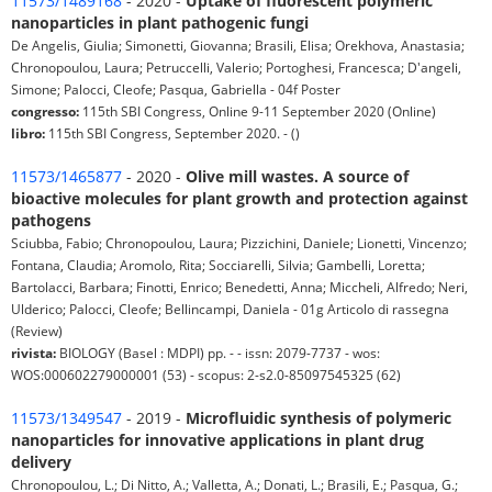
11573/1489168
- 2020 -
Uptake of fluorescent polymeric
nanoparticles in plant pathogenic fungi
De Angelis, Giulia; Simonetti, Giovanna; Brasili, Elisa; Orekhova, Anastasia;
Chronopoulou, Laura; Petruccelli, Valerio; Portoghesi, Francesca; D'angeli,
Simone; Palocci, Cleofe; Pasqua, Gabriella - 04f Poster
congresso:
115th SBI Congress, Online 9-11 September 2020 (Online)
libro:
115th SBI Congress, September 2020. - ()
11573/1465877
- 2020 -
Olive mill wastes. A source of
bioactive molecules for plant growth and protection against
pathogens
Sciubba, Fabio; Chronopoulou, Laura; Pizzichini, Daniele; Lionetti, Vincenzo;
Fontana, Claudia; Aromolo, Rita; Socciarelli, Silvia; Gambelli, Loretta;
Bartolacci, Barbara; Finotti, Enrico; Benedetti, Anna; Miccheli, Alfredo; Neri,
Ulderico; Palocci, Cleofe; Bellincampi, Daniela - 01g Articolo di rassegna
(Review)
rivista:
BIOLOGY (Basel : MDPI) pp. - - issn: 2079-7737 - wos:
WOS:000602279000001 (53) - scopus: 2-s2.0-85097545325 (62)
11573/1349547
- 2019 -
Microfluidic synthesis of polymeric
nanoparticles for innovative applications in plant drug
delivery
Chronopoulou, L.; Di Nitto, A.; Valletta, A.; Donati, L.; Brasili, E.; Pasqua, G.;