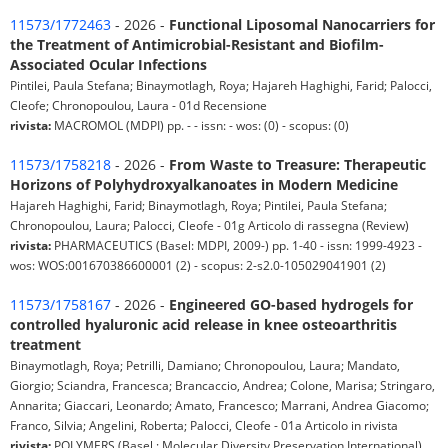
11573/1772463
- 2026 -
Functional Liposomal Nanocarriers for
the Treatment of Antimicrobial-Resistant and Biofilm-
Associated Ocular Infections
Pintilei, Paula Stefana; Binaymotlagh, Roya; Hajareh Haghighi, Farid; Palocci,
Cleofe; Chronopoulou, Laura - 01d Recensione
rivista:
MACROMOL (MDPI) pp. - - issn: - wos: (0) - scopus: (0)
11573/1758218
- 2026 -
From Waste to Treasure: Therapeutic
Horizons of Polyhydroxyalkanoates in Modern Medicine
Hajareh Haghighi, Farid; Binaymotlagh, Roya; Pintilei, Paula Stefana;
Chronopoulou, Laura; Palocci, Cleofe - 01g Articolo di rassegna (Review)
rivista:
PHARMACEUTICS (Basel: MDPI, 2009-) pp. 1-40 - issn: 1999-4923 -
wos: WOS:001670386600001 (2) - scopus: 2-s2.0-105029041901 (2)
11573/1758167
- 2026 -
Engineered GO-based hydrogels for
controlled hyaluronic acid release in knee osteoarthritis
treatment
Binaymotlagh, Roya; Petrilli, Damiano; Chronopoulou, Laura; Mandato,
Giorgio; Sciandra, Francesca; Brancaccio, Andrea; Colone, Marisa; Stringaro,
Annarita; Giaccari, Leonardo; Amato, Francesco; Marrani, Andrea Giacomo;
Franco, Silvia; Angelini, Roberta; Palocci, Cleofe - 01a Articolo in rivista
rivista:
POLYMERS (Basel : Molecular Diversity Preservation International)