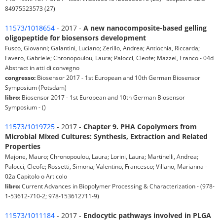
84975523573 (27)
11573/1018654
- 2017 -
A new nanocomposite-based gelling
oligopeptide for biosensors development
Fusco, Giovanni; Galantini, Luciano; Zerillo, Andrea; Antiochia, Riccarda;
Favero, Gabriele; Chronopoulou, Laura; Palocci, Cleofe; Mazzei, Franco - 04d
Abstract in atti di convegno
congresso:
Biosensor 2017 - 1st European and 10th German Biosensor
Symposium (Potsdam)
libro:
Biosensor 2017 - 1st European and 10th German Biosensor
Symposium - ()
11573/1019725
- 2017 -
Chapter 9. PHA Copolymers from
Microbial Mixed Cultures: Synthesis, Extraction and Related
Properties
Majone, Mauro; Chronopoulou, Laura; Lorini, Laura; Martinelli, Andrea;
Palocci, Cleofe; Rossetti, Simona; Valentino, Francesco; Villano, Marianna -
02a Capitolo o Articolo
libro:
Current Advances in Biopolymer Processing & Characterization - (978-
1-53612-710-2; 978-153612711-9)
11573/1011184
- 2017 -
Endocytic pathways involved in PLGA