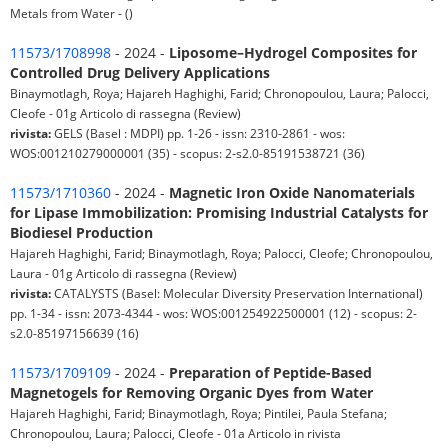
Metals from Water - ()
11573/1708998
- 2024 -
Liposome–Hydrogel Composites for
Controlled Drug Delivery Applications
Binaymotlagh, Roya; Hajareh Haghighi, Farid; Chronopoulou, Laura; Palocci,
Cleofe - 01g Articolo di rassegna (Review)
rivista:
GELS (Basel : MDPI) pp. 1-26 - issn: 2310-2861 - wos:
WOS:001210279000001 (35) - scopus: 2-s2.0-85191538721 (36)
11573/1710360
- 2024 -
Magnetic Iron Oxide Nanomaterials
for Lipase Immobilization: Promising Industrial Catalysts for
Biodiesel Production
Hajareh Haghighi, Farid; Binaymotlagh, Roya; Palocci, Cleofe; Chronopoulou,
Laura - 01g Articolo di rassegna (Review)
rivista:
CATALYSTS (Basel: Molecular Diversity Preservation International)
pp. 1-34 - issn: 2073-4344 - wos: WOS:001254922500001 (12) - scopus: 2-
s2.0-85197156639 (16)
11573/1709109
- 2024 -
Preparation of Peptide-Based
Magnetogels for Removing Organic Dyes from Water
Hajareh Haghighi, Farid; Binaymotlagh, Roya; Pintilei, Paula Stefana;
Chronopoulou, Laura; Palocci, Cleofe - 01a Articolo in rivista