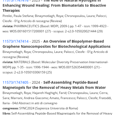
11573/1747416
- 2025 -
The Role of Natural Hydrogels in
Enhancing Wound Healing: From Biomaterials to Bioactive
Therapies
Pintilei, Paula Stefana; Binaymotlagh, Roya; Chronopoulou, Laura; Palocci,
Cleofe - 01g Articolo di rassegna (Review)
rivista:
PHARMACEUTICS (Basel: MDPI, 2009-) pp. 1-47 - issn: 1999-4923 -
wos: WOS:001601517200001 (27) - scopus: 2-s2.0-105020021444 (29)
11573/1747414
- 2025 -
An Overview of Biopolymer-Based
Graphene Nanocomposites for Biotechnological Applications
Binaymotlagh, Roya; Chronopoulou, Laura; Palocci, Cleofe - 01g Articolo di
rassegna (Review)
rivista:
MATERIALS (Basel: Molecular Diversity Preservation International-
MDPI) pp. 1-35 - issn: 1996-1944 - wos: WOS:001526354400001 (21) -
scopus: 2-s2.0-105010306159 (25)
11573/1747405
- 2024 -
Self-Assembling Peptide-Based
Magnetogels for the Removal of Heavy Metals from Water
Binaymotlagh, Roya; Hajareh Haghighi, Farid; Chronopoulou, Laura; Cerra,
Sara; Marrani, Andrea Giacomo; Amato, Francesco; Palocci, Cleofe; Fratoddi,
Ilaria - 04d Abstract in atti di convegno
congresso:
SYNC2024 (Sapienza Universita di Roma)
libro:
Self-Assembling Peptide-Based Magnetogels for the Removal of Heavy