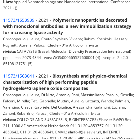
libro:
Applied Nanotechnology and Nanoscience International Conference
2021 - ()
11573/1553939
- 2021 -
Polymeric nanoparticles decorated
with monoclonal antibodies: a new immobilization strategy
for increasing lipase activity
Chronopoulou, Laura; Couto Sayalero, Viviana; Rahimi Koshkaki, Hassan;
Rughetti, Aurelia; Palocci, Cleofe - 01a Articolo in rivista
rivista:
CATALYSTS (Basel: Molecular Diversity Preservation International)
pp. - - issn: 2073-4344 - wos: WOS:000665527600001 (4) - scopus: 2-s2.0-
85108121751 (5)
11573/1563041
- 2021 -
Biosynthesis and physico-chemical
characterization of high performing peptide
hydrogels@Graphene oxide composites
Chronopoulou, Laura; Di Nitto, Antonio; Papi, Massimiliano; Parolini, Ornella;
Falconi, Mirella; Teti, Gabriella; Muttini, Aurelio; Lattanzi, Wanda; Palmieri,
Valentina; Ciasca, Gabriele; Del Giudice, Alessandra; Galantini, Luciano;
Zanoni, Robertino; Palocci, Cleofe - 01a Articolo in rivista
rivista:
COLLOIDS AND SURFACES. B, BIOINTERFACES (Elsevier BV:PO Box
211, 1000 AE Amsterdam Netherlands:011 31 20 4853757, 011 31 20
4853642, 011 31 20 4853641, EMAIL: nlinfo-f@elsevier.nl, INTERNET:
http://www.elsevier.nl, Fax: 011 31 20 4853598) pp. - - issn: 0927-7765 - wos: