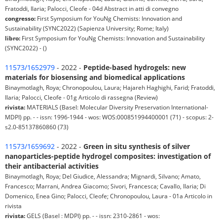
Fratoddi, Ilaria; Palocci, Cleofe - 04d Abstract in atti di convegno
congresso:
First Symposium for YouNg Chemists: Innovation and
Sustainability (SYNC2022) (Sapienza University; Rome; Italy)
libro:
First Symposium for YouNg Chemists: Innovation and Sustainability
(SYNC2022) - ()
11573/1652979
- 2022 -
Peptide-based hydrogels: new
materials for biosensing and biomedical applications
Binaymotlagh, Roya; Chronopoulou, Laura; Hajareh Haghighi, Farid; Fratoddi,
Ilaria; Palocci, Cleofe - 01g Articolo di rassegna (Review)
rivista:
MATERIALS (Basel: Molecular Diversity Preservation International-
MDPI) pp. - - issn: 1996-1944 - wos: WOS:000851994400001 (71) - scopus: 2-
s2.0-85137860860 (73)
11573/1659692
- 2022 -
Green in situ synthesis of silver
nanoparticles-peptide hydrogel composites: investigation of
their antibacterial activities
Binaymotlagh, Roya; Del Giudice, Alessandra; Mignardi, Silvano; Amato,
Francesco; Marrani, Andrea Giacomo; Sivori, Francesca; Cavallo, Ilaria; Di
Domenico, Enea Gino; Palocci, Cleofe; Chronopoulou, Laura - 01a Articolo in
rivista
rivista:
GELS (Basel : MDPI) pp. - - issn: 2310-2861 - wos: