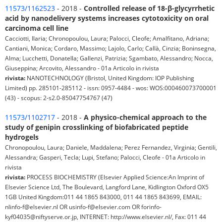
11573/1162523
- 2018 -
Controlled release of 18-β-glycyrrhetic
acid by nanodelivery systems increases cytotoxicity on oral
carcinoma cell line
Cacciotti, Ilaria; Chronopoulou, Laura; Palocci, Cleofe; Amalfitano, Adriana;
Cantiani, Monica; Cordaro, Massimo; Lajolo, Carlo; Callà, Cinzia; Boninsegna,
Alma; Lucchetti, Donatella; Gallenzi, Patrizia; Sgambato, Alessandro; Nocca,
Giuseppina; Arcovito, Alessandro - 01a Articolo in rivista
rivista:
NANOTECHNOLOGY (Bristol, United Kingdom: IOP Publishing
Limited) pp. 285101-285112 - issn: 0957-4484 - wos: WOS:000460073700001
(43) - scopus: 2-s2.0-85047754767 (47)
11573/1102717
- 2018 -
A physico-chemical approach to the
study of genipin crosslinking of biofabricated peptide
hydrogels
Chronopoulou, Laura; Daniele, Maddalena; Perez Fernandez, Virginia; Gentili,
Alessandra; Gasperi, Tecla; Lupi, Stefano; Palocci, Cleofe - 01a Articolo in
rivista
rivista:
PROCESS BIOCHEMISTRY (Elsevier Applied Science:An Imprint of
Elsevier Science Ltd, The Boulevard, Langford Lane, Kidlington Oxford OX5
1GB United Kingdom:011 44 1865 843000, 011 44 1865 843699, EMAIL:
nlinfo-f@elsevier.nl OR usinfo-f@elsevier.com OR forinfo-
kyf04035@niftyserve.or.jp, INTERNET: http://www.elsevier.nl/, Fax: 011 44