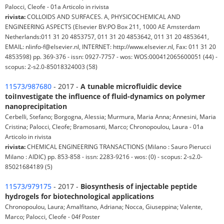
Palocci, Cleofe - 01a Articolo in rivista
rivista:
COLLOIDS AND SURFACES. A, PHYSICOCHEMICAL AND
ENGINEERING ASPECTS (Elsevier BV:PO Box 211, 1000 AE Amsterdam
Netherlands:011 31 20 4853757, 011 31 20 4853642, 011 31 20 4853641,
EMAIL: nlinfo-f@elsevier.nl, INTERNET: http://www.elsevier.nl, Fax: 011 31 20
4853598) pp. 369-376 - issn: 0927-7757 - wos: WOS:000412065600051 (44) -
scopus: 2-s2.0-85018324003 (58)
11573/987680
- 2017 -
A tunable microfluidic device
toiInvestigate the influence of fluid-dynamics on polymer
nanoprecipitation
Cerbelli, Stefano; Borgogna, Alessia; Murmura, Maria Anna; Annesini, Maria
Cristina; Palocci, Cleofe; Bramosanti, Marco; Chronopoulou, Laura - 01a
Articolo in rivista
rivista:
CHEMICAL ENGINEERING TRANSACTIONS (Milano : Sauro Pierucci
Milano : AIDIC) pp. 853-858 - issn: 2283-9216 - wos: (0) - scopus: 2-s2.0-
85021684189 (5)
11573/979175
- 2017 -
Biosynthesis of injectable peptide
hydrogels for biotechnological applications
Chronopoulou, Laura; Amalfitano, Adriana; Nocca, Giuseppina; Valente,
Marco; Palocci, Cleofe - 04f Poster