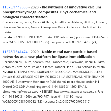
11573/1449080
- 2020 -
Biosynthesis of innovative calcium
phosphate/hydrogel composites. Physicochemical and
biological characterisation
Chronopoulou, Laura; Cacciotti, Ilaria; Amalfitano, Adriana; Di Nitto, Antonio;
D'arienzo, Veronica; Nocca, Giuseppina; Palocci, Cleofe - 01a Articolo in
rivista
rivista:
NANOTECHNOLOGY (Bristol: IOP Publishing.) pp. - - issn: 1361-6528 -
wos: WOS:000595699000001 (25) - scopus: 2-s2.0-85097954786 (24)
11573/1341474
- 2020 -
Noble metal nanoparticle-based
networks as a new platform for lipase immobilization
Chronopoulou, Laura; Scaramuzzo, Francesca A; Fioravanti, Raoul; Di Nitto,
Antonio; Cerra, Sara; Palocci, Cleofe; Fratoddi, Ilaria - 01a Articolo in rivista
rivista:
INTERNATIONAL JOURNAL OF BIOLOGICAL MACROMOLECULES (-
Attuale :ELSEVIER SCIENCE BV, PO BOX 211, AMSTERDAM, NETHERLANDS,
1000 AE -Butterworth Heinemann Publishers:Linacre House Jordan Hill,
Oxford OX2 8DP United Kingdom:011 44 1865 314569, EMAIL:
bhmarketing@repp.co.uk, INTERNET: http://www.laxtonsprices.co.uk, Fax:
011 44 1865 314569) pp. 790-797 - issn: 0141-8130 - wos:
WOS:000516881000082 (12) - scopus: 2-s2.0-85076569629 (16)