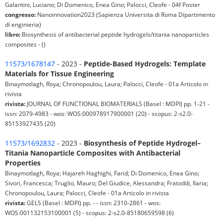
Galantini, Luciano; Di Domenico, Enea Gino; Palocci, Cleofe - 04f Poster
congresso:
Nanoinnovation2023 (Sapienza Universita di Roma Dipartimento
di enginieria)
libro:
Biosynthesis of antibacterial peptide hydrogels/titania nanoparticles
composites - ()
11573/1678147
- 2023 -
Peptide-Based Hydrogels: Template
Materials for Tissue Engineering
Binaymotlagh, Roya; Chronopoulou, Laura; Palocci, Cleofe - 01a Articolo in
rivista
rivista:
JOURNAL OF FUNCTIONAL BIOMATERIALS (Basel : MDPI) pp. 1-21 -
issn: 2079-4983 - wos: WOS:000978917900001 (20) - scopus: 2-s2.0-
85153927435 (20)
11573/1692832
- 2023 -
Biosynthesis of Peptide Hydrogel–
Titania Nanoparticle Composites with Antibacterial
Properties
Binaymotlagh, Roya; Hajareh Haghighi, Farid; Di Domenico, Enea Gino;
Sivori, Francesca; Truglio, Mauro; Del Giudice, Alessandra; Fratoddi, Ilaria;
Chronopoulou, Laura; Palocci, Cleofe - 01a Articolo in rivista
rivista:
GELS (Basel : MDPI) pp. - - issn: 2310-2861 - wos:
WOS:001132153100001 (5) - scopus: 2-s2.0-85180659598 (6)