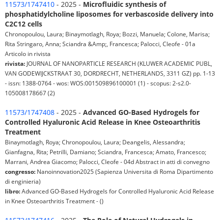
11573/1747410
- 2025 -
Microfluidic synthesis of
phosphatidylcholine liposomes for verbascoside delivery into
C2C12 cells
Chronopoulou, Laura; Binaymotlagh, Roya; Bozzi, Manuela; Colone, Marisa;
Rita Stringaro, Anna; Sciandra &Amp;, Francesca; Palocci, Cleofe - 01a
Articolo in rivista
rivista:
JOURNAL OF NANOPARTICLE RESEARCH (KLUWER ACADEMIC PUBL,
VAN GODEWIJCKSTRAAT 30, DORDRECHT, NETHERLANDS, 3311 GZ) pp. 1-13
- issn: 1388-0764 - wos: WOS:001509896100001 (1) - scopus: 2-s2.0-
105008178667 (2)
11573/1747408
- 2025 -
Advanced GO-Based Hydrogels for
Controlled Hyaluronic Acid Release in Knee Osteoarthritis
Treatment
Binaymotlagh, Roya; Chronopoulou, Laura; Deangelis, Alessandra;
Gianfagna, Rita; Petrilli, Damiano; Sciandra, Francesca; Amato, Francesco;
Marrani, Andrea Giacomo; Palocci, Cleofe - 04d Abstract in atti di convegno
congresso:
Nanoinnovation2025 (Sapienza Universita di Roma Dipartimento
di enginieria)
libro:
Advanced GO-Based Hydrogels for Controlled Hyaluronic Acid Release
in Knee Osteoarthritis Treatment - ()