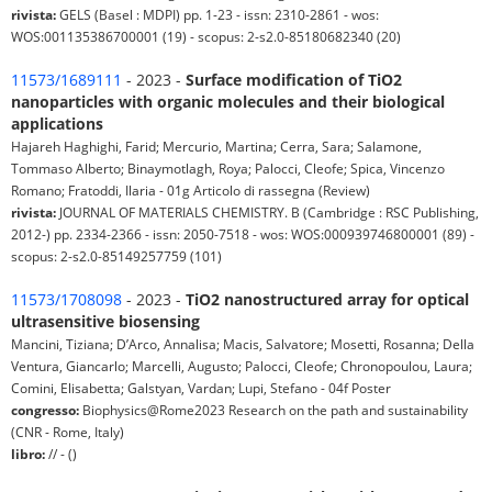
rivista:
GELS (Basel : MDPI) pp. 1-23 - issn: 2310-2861 - wos:
WOS:001135386700001 (19) - scopus: 2-s2.0-85180682340 (20)
11573/1689111
- 2023 -
Surface modification of TiO2
nanoparticles with organic molecules and their biological
applications
Hajareh Haghighi, Farid; Mercurio, Martina; Cerra, Sara; Salamone,
Tommaso Alberto; Binaymotlagh, Roya; Palocci, Cleofe; Spica, Vincenzo
Romano; Fratoddi, Ilaria - 01g Articolo di rassegna (Review)
rivista:
JOURNAL OF MATERIALS CHEMISTRY. B (Cambridge : RSC Publishing,
2012-) pp. 2334-2366 - issn: 2050-7518 - wos: WOS:000939746800001 (89) -
scopus: 2-s2.0-85149257759 (101)
11573/1708098
- 2023 -
TiO2 nanostructured array for optical
ultrasensitive biosensing
Mancini, Tiziana; D’Arco, Annalisa; Macis, Salvatore; Mosetti, Rosanna; Della
Ventura, Giancarlo; Marcelli, Augusto; Palocci, Cleofe; Chronopoulou, Laura;
Comini, Elisabetta; Galstyan, Vardan; Lupi, Stefano - 04f Poster
congresso:
Biophysics@Rome2023 Research on the path and sustainability
(CNR - Rome, Italy)
libro:
// - ()