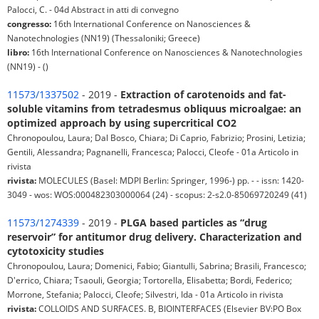
Palocci, C. - 04d Abstract in atti di convegno
congresso:
16th International Conference on Nanosciences &
Nanotechnologies (NN19) (Thessaloniki; Greece)
libro:
16th International Conference on Nanosciences & Nanotechnologies
(NN19) - ()
11573/1337502
- 2019 -
Extraction of carotenoids and fat-
soluble vitamins from tetradesmus obliquus microalgae: an
optimized approach by using supercritical CO2
Chronopoulou, Laura; Dal Bosco, Chiara; Di Caprio, Fabrizio; Prosini, Letizia;
Gentili, Alessandra; Pagnanelli, Francesca; Palocci, Cleofe - 01a Articolo in
rivista
rivista:
MOLECULES (Basel: MDPI Berlin: Springer, 1996-) pp. - - issn: 1420-
3049 - wos: WOS:000482303000064 (24) - scopus: 2-s2.0-85069720249 (41)
11573/1274339
- 2019 -
PLGA based particles as “drug
reservoir” for antitumor drug delivery. Characterization and
cytotoxicity studies
Chronopoulou, Laura; Domenici, Fabio; Giantulli, Sabrina; Brasili, Francesco;
D'errico, Chiara; Tsaouli, Georgia; Tortorella, Elisabetta; Bordi, Federico;
Morrone, Stefania; Palocci, Cleofe; Silvestri, Ida - 01a Articolo in rivista
rivista:
COLLOIDS AND SURFACES. B, BIOINTERFACES (Elsevier BV:PO Box