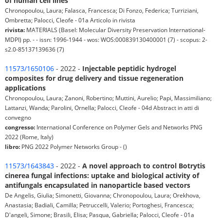
of human cell lines
Chronopoulou, Laura; Falasca, Francesca; Di Fonzo, Federica; Turriziani,
Ombretta; Palocci, Cleofe - 01a Articolo in rivista
rivista:
MATERIALS (Basel: Molecular Diversity Preservation International-
MDPI) pp. - - issn: 1996-1944 - wos: WOS:000839130400001 (7) - scopus: 2-
s2.0-85137139636 (7)
11573/1650106
- 2022 -
Injectable peptidic hydrogel
composites for drug delivery and tissue regeneration
applications
Chronopoulou, Laura; Zanoni, Robertino; Muttini, Aurelio; Papi, Massimiliano;
Lattanzi, Wanda; Parolini, Ornella; Palocci, Cleofe - 04d Abstract in atti di
convegno
congresso:
International Conference on Polymer Gels and Networks PNG
2022 (Rome, Italy)
libro:
PNG 2022 Polymer Networks Group - ()
11573/1643843
- 2022 -
A novel approach to control Botrytis
cinerea fungal infections: uptake and biological activity of
antifungals encapsulated in nanoparticle based vectors
De Angelis, Giulia; Simonetti, Giovanna; Chronopoulou, Laura; Orekhova,
Anastasia; Badiali, Camilla; Petruccelli, Valerio; Portoghesi, Francesca;
D'angeli, Simone; Brasili, Elisa; Pasqua, Gabriella; Palocci, Cleofe - 01a