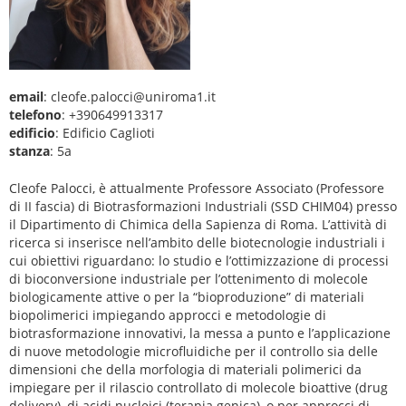
email
: cleofe.palocci@uniroma1.it
telefono
: +390649913317
edificio
: Edificio Caglioti
stanza
: 5a
Cleofe Palocci, è attualmente Professore Associato (Professore
di II fascia) di Biotrasformazioni Industriali (SSD CHIM04) presso
il Dipartimento di Chimica della Sapienza di Roma. L’attività di
ricerca si inserisce nell’ambito delle biotecnologie industriali i
cui obiettivi riguardano: lo studio e l’ottimizzazione di processi
di bioconversione industriale per l’ottenimento di molecole
biologicamente attive o per la “bioproduzione” di materiali
biopolimerici impiegando approcci e metodologie di
biotrasformazione innovativi, la messa a punto e l’applicazione
di nuove metodologie microfluidiche per il controllo sia delle
dimensioni che della morfologia di materiali polimerici da
impiegare per il rilascio controllato di molecole bioattive (drug
delivery), di acidi nucleici (terapia genica), o per approcci di