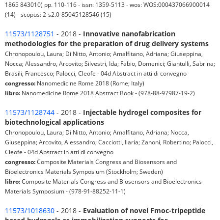
1865 843010) pp. 110-116 - issn: 1359-5113 - wos: WOS:000437066900014
(14) - scopus: 2-s2.0-85045128546 (15)
11573/1128751
- 2018 -
Innovative nanofabrication
methodologies for the preparation of drug delivery systems
Chronopoulou, Laura; Di Nitto, Antonio; Amalfitano, Adriana; Giuseppina,
Nocca; Alessandro, Arcovito; Silvestri, Ida; Fabio, Domenici; Giantulli, Sabrina;
Brasili, Francesco; Palocci, Cleofe - 04d Abstract in atti di convegno
congresso:
Nanomedicine Rome 2018 (Rome; Italy)
libro:
Nanomedicine Rome 2018 Abstract Book - (978-88-97987-19-2)
11573/1128744
- 2018 -
Injectable hydrogel composites for
biotechnological applications
Chronopoulou, Laura; Di Nitto, Antonio; Amalfitano, Adriana; Nocca,
Giuseppina; Arcovito, Alessandro; Cacciotti, Ilaria; Zanoni, Robertino; Palocci,
Cleofe - 04d Abstract in atti di convegno
congresso:
Composite Materials Congress and Biosensors and
Bioelectronics Materials Symposium (Stockholm; Sweden)
libro:
Composite Materials Congress and Biosensors and Bioelectronics
Materials Symposium - (978-91-88252-11-1)
11573/1018630
- 2018 -
Evaluation of novel Fmoc-tripeptide