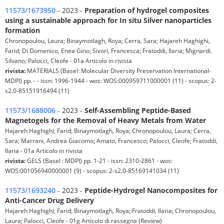
11573/1673950
- 2023 -
Preparation of hydrogel composites
using a sustainable approach for In situ Silver nanoparticles
formation
Chronopoulou, Laura; Binaymotlagh, Roya; Cerra, Sara; Hajareh Haghighi,
Farid; Di Domenico, Enea Gino; Sivori, Francesca; Fratoddi, Ilaria; Mignardi,
Silvano; Palocci, Cleofe - 01a Articolo in rivista
rivista:
MATERIALS (Basel: Molecular Diversity Preservation International-
MDPI) pp. - - issn: 1996-1944 - wos: WOS:000959711000001 (11) - scopus: 2-
s2.0-85151916494 (11)
11573/1688006
- 2023 -
Self-Assembling Peptide-Based
Magnetogels for the Removal of Heavy Metals from Water
Hajareh Haghighi, Farid; Binaymotlagh, Roya; Chronopoulou, Laura; Cerra,
Sara; Marrani, Andrea Giacomo; Amato, Francesco; Palocci, Cleofe; Fratoddi,
Ilaria - 01a Articolo in rivista
rivista:
GELS (Basel : MDPI) pp. 1-21 - issn: 2310-2861 - wos:
WOS:001056940000001 (9) - scopus: 2-s2.0-85169141034 (11)
11573/1693240
- 2023 -
Peptide-Hydrogel Nanocomposites for
Anti-Cancer Drug Delivery
Hajareh Haghighi, Farid; Binaymotlagh, Roya; Fratoddi, Ilaria; Chronopoulou,
Laura; Palocci, Cleofe - 01g Articolo di rassegna (Review)