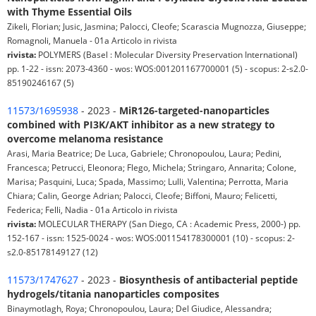
with Thyme Essential Oils
Zikeli, Florian; Jusic, Jasmina; Palocci, Cleofe; Scarascia Mugnozza, Giuseppe;
Romagnoli, Manuela - 01a Articolo in rivista
rivista:
POLYMERS (Basel : Molecular Diversity Preservation International)
pp. 1-22 - issn: 2073-4360 - wos: WOS:001201167700001 (5) - scopus: 2-s2.0-
85190246167 (5)
11573/1695938
- 2023 -
MiR126-targeted-nanoparticles
combined with PI3K/AKT inhibitor as a new strategy to
overcome melanoma resistance
Arasi, Maria Beatrice; De Luca, Gabriele; Chronopoulou, Laura; Pedini,
Francesca; Petrucci, Eleonora; Flego, Michela; Stringaro, Annarita; Colone,
Marisa; Pasquini, Luca; Spada, Massimo; Lulli, Valentina; Perrotta, Maria
Chiara; Calin, George Adrian; Palocci, Cleofe; Biffoni, Mauro; Felicetti,
Federica; Felli, Nadia - 01a Articolo in rivista
rivista:
MOLECULAR THERAPY (San Diego, CA : Academic Press, 2000-) pp.
152-167 - issn: 1525-0024 - wos: WOS:001154178300001 (10) - scopus: 2-
s2.0-85178149127 (12)
11573/1747627
- 2023 -
Biosynthesis of antibacterial peptide
hydrogels/titania nanoparticles composites
Binaymotlagh, Roya; Chronopoulou, Laura; Del Giudice, Alessandra;