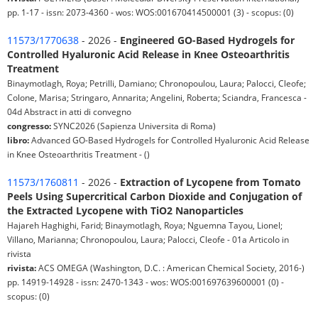
pp. 1-17 - issn: 2073-4360 - wos: WOS:001670414500001 (3) - scopus: (0)
11573/1770638
- 2026 -
Engineered GO-Based Hydrogels for
Controlled Hyaluronic Acid Release in Knee Osteoarthritis
Treatment
Binaymotlagh, Roya; Petrilli, Damiano; Chronopoulou, Laura; Palocci, Cleofe;
Colone, Marisa; Stringaro, Annarita; Angelini, Roberta; Sciandra, Francesca -
04d Abstract in atti di convegno
congresso:
SYNC2026 (Sapienza Universita di Roma)
libro:
Advanced GO-Based Hydrogels for Controlled Hyaluronic Acid Release
in Knee Osteoarthritis Treatment - ()
11573/1760811
- 2026 -
Extraction of Lycopene from Tomato
Peels Using Supercritical Carbon Dioxide and Conjugation of
the Extracted Lycopene with TiO2 Nanoparticles
Hajareh Haghighi, Farid; Binaymotlagh, Roya; Nguemna Tayou, Lionel;
Villano, Marianna; Chronopoulou, Laura; Palocci, Cleofe - 01a Articolo in
rivista
rivista:
ACS OMEGA (Washington, D.C. : American Chemical Society, 2016-)
pp. 14919-14928 - issn: 2470-1343 - wos: WOS:001697639600001 (0) -
scopus: (0)