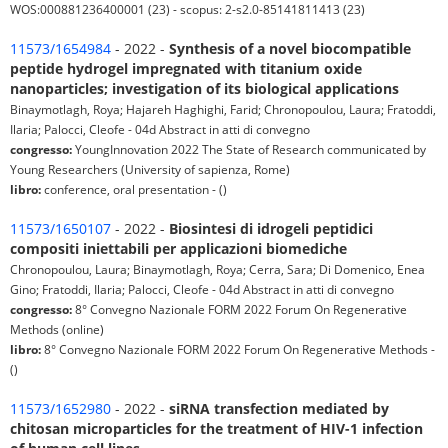
WOS:000881236400001 (23) - scopus: 2-s2.0-85141811413 (23)
11573/1654984
- 2022 -
Synthesis of a novel biocompatible
peptide hydrogel impregnated with titanium oxide
nanoparticles; investigation of its biological applications
Binaymotlagh, Roya; Hajareh Haghighi, Farid; Chronopoulou, Laura; Fratoddi,
Ilaria; Palocci, Cleofe - 04d Abstract in atti di convegno
congresso:
YoungInnovation 2022 The State of Research communicated by
Young Researchers (University of sapienza, Rome)
libro:
conference, oral presentation - ()
11573/1650107
- 2022 -
Biosintesi di idrogeli peptidici
compositi iniettabili per applicazioni biomediche
Chronopoulou, Laura; Binaymotlagh, Roya; Cerra, Sara; Di Domenico, Enea
Gino; Fratoddi, Ilaria; Palocci, Cleofe - 04d Abstract in atti di convegno
congresso:
8° Convegno Nazionale FORM 2022 Forum On Regenerative
Methods (online)
libro:
8° Convegno Nazionale FORM 2022 Forum On Regenerative Methods -
()
11573/1652980
- 2022 -
siRNA transfection mediated by
chitosan microparticles for the treatment of HIV-1 infection