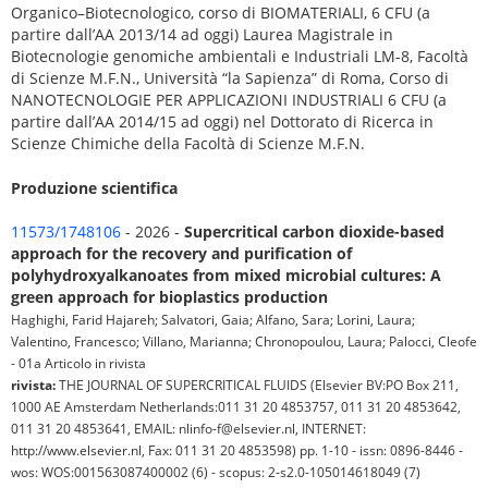
Organico–Biotecnologico, corso di BIOMATERIALI, 6 CFU (a
partire dall’AA 2013/14 ad oggi) Laurea Magistrale in
Biotecnologie genomiche ambientali e Industriali LM-8, Facoltà
di Scienze M.F.N., Università “la Sapienza” di Roma, Corso di
NANOTECNOLOGIE PER APPLICAZIONI INDUSTRIALI 6 CFU (a
partire dall’AA 2014/15 ad oggi) nel Dottorato di Ricerca in
Scienze Chimiche della Facoltà di Scienze M.F.N.
Produzione scientifica
11573/1748106
- 2026 -
Supercritical carbon dioxide-based
approach for the recovery and purification of
polyhydroxyalkanoates from mixed microbial cultures: A
green approach for bioplastics production
Haghighi, Farid Hajareh; Salvatori, Gaia; Alfano, Sara; Lorini, Laura;
Valentino, Francesco; Villano, Marianna; Chronopoulou, Laura; Palocci, Cleofe
- 01a Articolo in rivista
rivista:
THE JOURNAL OF SUPERCRITICAL FLUIDS (Elsevier BV:PO Box 211,
1000 AE Amsterdam Netherlands:011 31 20 4853757, 011 31 20 4853642,
011 31 20 4853641, EMAIL: nlinfo-f@elsevier.nl, INTERNET:
http://www.elsevier.nl, Fax: 011 31 20 4853598) pp. 1-10 - issn: 0896-8446 -
wos: WOS:001563087400002 (6) - scopus: 2-s2.0-105014618049 (7)