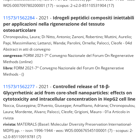
WOS:000709780200001 (17) - scopus: 2-s2.0-85110531904 (17)
11573/1562284
- 2021 -
Idrogeli peptidici compositi iniettabili
per applicazioni nella rigenerazione del tessuto
osteoarticolare
Chronopoulou, Laura; Di Nitto, Antonio; Zanoni, Robertino; Muttini, Aurelio;
Papi, Massimiliano; Lattanzi, Wanda; Parolini, Ornella; Palocci, Cleofe - 04d
Abstract in atti di convegno
congresso:
FORM 2021-7° Convegno Nazionale del Forum On Regenerative
Methods (online)
libro:
FORM 2021-7° Convegno Nazionale del Forum On Regenerative
Methods - ()
11573/1562277
- 2021 -
Controlled release of 18-β-
Glycyrrhetinic acid from core-shell nanoparticles: effects on
cytotoxicity and intracellular concentration in HepG2 cell line
Nocca, Giuseppina; D’Avenio, Giuseppe; Amalfitano, Adriana; Chronopoulou,
Laura; Mordente, Alvaro; Palocci, Cleofe; Grigioni, Mauro - 01a Articolo in
rivista
rivista:
MATERIALS (Basel: Molecular Diversity Preservation International-
MDPI) pp. - - issn: 1996-1944 - wos: WOS:000676545100001 (7) - scopus: 2-
s2.0-85110919781 (7)