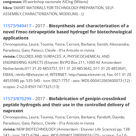
congresso:
VII workshop nazionale AICIng (Milano)
libro:
SMART MATERIALS FOR TECHNOLOGY:PREPARATION, SELF‐
ASSEMBLY,CHARACTERIZATION, MODELING - ()
11573/949417
- 2017 -
Biosynthesis and characterization of a
novel Fmoc-tetrapeptide based hydrogel for biotechnological
applications
Chronopoulou, Laura; Toumia, Yosra; Cerroni, Barbara; Gentili, Alessandra;
Paradossi, Gaio; Palocci, Cleofe - 01a Articolo in rivista
rivista:
COLLOIDS AND SURFACES. A, PHYSICOCHEMICAL AND
ENGINEERING ASPECTS (Elsevier BV:PO Box 211, 1000 AE Amsterdam
Netherlands:011 31 20 4853757, 011 31 20 4853642, 011 31 20 4853641,
EMAIL: nlinfo-f@elsevier.nl, INTERNET: http://www.elsevier.nl, Fax: 011 31 20
4853598) pp. 535-540 - issn: 0927-7757 - wos: WOS:000412065600073 (12) -
scopus: 2-s2.0-85017417325 (13)
11573/870299
- 2017 -
Biofabrication of genipin-crosslinked
peptide hydrogels and their use in the controlled delivery of
naproxen
Chronopoulou, Laura; Toumia, Yosra; Cerroni, Barbara; Pandolfi, Davide;
Paradossi, Gaio; Palocci, Cleofe - 01a Articolo in rivista
rivista:
NEW BIOTECHNOLOGY (Amsterdam : Elsevier Life Science) pp. 138-
143 - issn: 1871-6784 - wos: WOS:000401208000016 (25) - scopus: 2-s2.0-