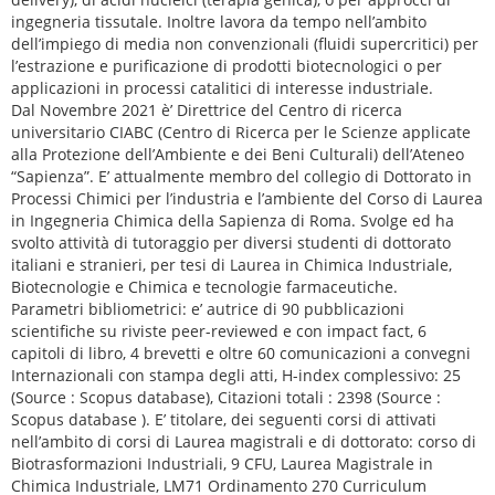
ingegneria tissutale. Inoltre lavora da tempo nell’ambito
dell’impiego di media non convenzionali (fluidi supercritici) per
l’estrazione e purificazione di prodotti biotecnologici o per
applicazioni in processi catalitici di interesse industriale.
Dal Novembre 2021 è’ Direttrice del Centro di ricerca
universitario CIABC (Centro di Ricerca per le Scienze applicate
alla Protezione dell’Ambiente e dei Beni Culturali) dell’Ateneo
“Sapienza”. E’ attualmente membro del collegio di Dottorato in
Processi Chimici per l’industria e l’ambiente del Corso di Laurea
in Ingegneria Chimica della Sapienza di Roma. Svolge ed ha
svolto attività di tutoraggio per diversi studenti di dottorato
italiani e stranieri, per tesi di Laurea in Chimica Industriale,
Biotecnologie e Chimica e tecnologie farmaceutiche.
Parametri bibliometrici: e’ autrice di 90 pubblicazioni
scientifiche su riviste peer-reviewed e con impact fact, 6
capitoli di libro, 4 brevetti e oltre 60 comunicazioni a convegni
Internazionali con stampa degli atti, H-index complessivo: 25
(Source : Scopus database), Citazioni totali : 2398 (Source :
Scopus database ). E’ titolare, dei seguenti corsi di attivati
nell’ambito di corsi di Laurea magistrali e di dottorato: corso di
Biotrasformazioni Industriali, 9 CFU, Laurea Magistrale in
Chimica Industriale, LM71 Ordinamento 270 Curriculum