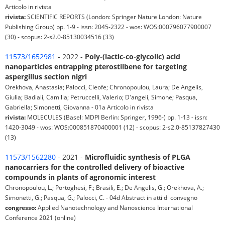
Articolo in rivista
rivista:
SCIENTIFIC REPORTS (London: Springer Nature London: Nature
Publishing Group) pp. 1-9 - issn: 2045-2322 - wos: WOS:000796077900007
(30) - scopus: 2-s2.0-85130034516 (33)
11573/1652981
- 2022 -
Poly-(lactic-co-glycolic) acid
nanoparticles entrapping pterostilbene for targeting
aspergillus section nigri
Orekhova, Anastasia; Palocci, Cleofe; Chronopoulou, Laura; De Angelis,
Giulia; Badiali, Camilla; Petruccelli, Valerio; D'angeli, Simone; Pasqua,
Gabriella; Simonetti, Giovanna - 01a Articolo in rivista
rivista:
MOLECULES (Basel: MDPI Berlin: Springer, 1996-) pp. 1-13 - issn:
1420-3049 - wos: WOS:000851870400001 (12) - scopus: 2-s2.0-85137827430
(13)
11573/1562280
- 2021 -
Microfluidic synthesis of PLGA
nanocarriers for the controlled delivery of bioactive
compounds in plants of agronomic interest
Chronopoulou, L.; Portoghesi, F.; Brasili, E.; De Angelis, G.; Orekhova, A.;
Simonetti, G.; Pasqua, G.; Palocci, C. - 04d Abstract in atti di convegno
congresso:
Applied Nanotechnology and Nanoscience International
Conference 2021 (online)