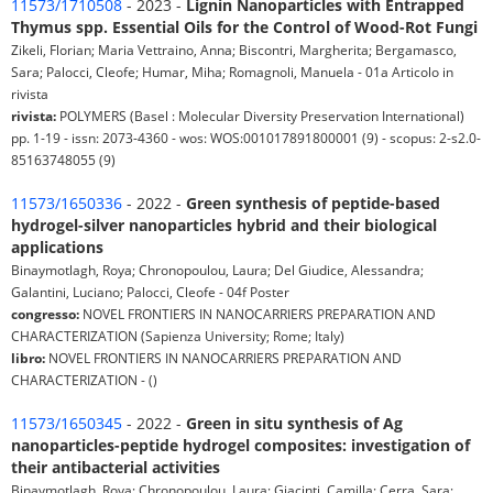
11573/1710508
- 2023 -
Lignin Nanoparticles with Entrapped
Thymus spp. Essential Oils for the Control of Wood-Rot Fungi
Zikeli, Florian; Maria Vettraino, Anna; Biscontri, Margherita; Bergamasco,
Sara; Palocci, Cleofe; Humar, Miha; Romagnoli, Manuela - 01a Articolo in
rivista
rivista:
POLYMERS (Basel : Molecular Diversity Preservation International)
pp. 1-19 - issn: 2073-4360 - wos: WOS:001017891800001 (9) - scopus: 2-s2.0-
85163748055 (9)
11573/1650336
- 2022 -
Green synthesis of peptide-based
hydrogel-silver nanoparticles hybrid and their biological
applications
Binaymotlagh, Roya; Chronopoulou, Laura; Del Giudice, Alessandra;
Galantini, Luciano; Palocci, Cleofe - 04f Poster
congresso:
NOVEL FRONTIERS IN NANOCARRIERS PREPARATION AND
CHARACTERIZATION (Sapienza University; Rome; Italy)
libro:
NOVEL FRONTIERS IN NANOCARRIERS PREPARATION AND
CHARACTERIZATION - ()
11573/1650345
- 2022 -
Green in situ synthesis of Ag
nanoparticles-peptide hydrogel composites: investigation of
their antibacterial activities
Binaymotlagh, Roya; Chronopoulou, Laura; Giacinti, Camilla; Cerra, Sara;