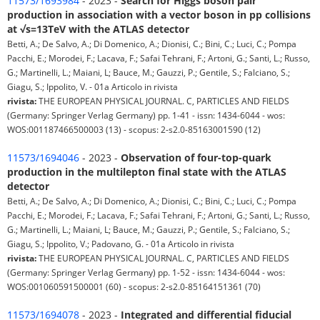
11573/1693984
- 2023 -
Search for Higgs boson pair
production in association with a vector boson in pp collisions
at √s=13TeV with the ATLAS detector
Betti, A.; De Salvo, A.; Di Domenico, A.; Dionisi, C.; Bini, C.; Luci, C.; Pompa
Pacchi, E.; Morodei, F.; Lacava, F.; Safai Tehrani, F.; Artoni, G.; Santi, L.; Russo,
G.; Martinelli, L.; Maiani, L; Bauce, M.; Gauzzi, P.; Gentile, S.; Falciano, S.;
Giagu, S.; Ippolito, V. - 01a Articolo in rivista
rivista:
THE EUROPEAN PHYSICAL JOURNAL. C, PARTICLES AND FIELDS
(Germany: Springer Verlag Germany) pp. 1-41 - issn: 1434-6044 - wos:
WOS:001187466500003 (13) - scopus: 2-s2.0-85163001590 (12)
11573/1694046
- 2023 -
Observation of four-top-quark
production in the multilepton final state with the ATLAS
detector
Betti, A.; De Salvo, A.; Di Domenico, A.; Dionisi, C.; Bini, C.; Luci, C.; Pompa
Pacchi, E.; Morodei, F.; Lacava, F.; Safai Tehrani, F.; Artoni, G.; Santi, L.; Russo,
G.; Martinelli, L.; Maiani, L; Bauce, M.; Gauzzi, P.; Gentile, S.; Falciano, S.;
Giagu, S.; Ippolito, V.; Padovano, G. - 01a Articolo in rivista
rivista:
THE EUROPEAN PHYSICAL JOURNAL. C, PARTICLES AND FIELDS
(Germany: Springer Verlag Germany) pp. 1-52 - issn: 1434-6044 - wos:
WOS:001060591500001 (60) - scopus: 2-s2.0-85164151361 (70)
11573/1694078
- 2023 -
Integrated and differential fiducial