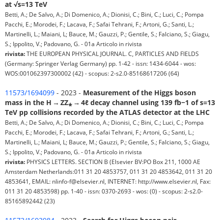
at √s=13 TeV
Betti, A.; De Salvo, A.; Di Domenico, A.; Dionisi, C.; Bini, C.; Luci, C.; Pompa
Pacchi, E.; Morodei, F.; Lacava, F.; Safai Tehrani, F.; Artoni, G.; Santi, L.;
Martinelli, L.; Maiani, L; Bauce, M.; Gauzzi, P.; Gentile, S.; Falciano, S.; Giagu,
S.; Ippolito, V.; Padovano, G. - 01a Articolo in rivista
rivista:
THE EUROPEAN PHYSICAL JOURNAL. C, PARTICLES AND FIELDS
(Germany: Springer Verlag Germany) pp. 1-42 - issn: 1434-6044 - wos:
WOS:001062397300002 (42) - scopus: 2-s2.0-85168617206 (64)
11573/1694099
- 2023 -
Measurement of the Higgs boson
mass in the H → ZZ⁎ → 4ℓ decay channel using 139 fb−1 of s=13
TeV pp collisions recorded by the ATLAS detector at the LHC
Betti, A.; De Salvo, A.; Di Domenico, A.; Dionisi, C.; Bini, C.; Luci, C.; Pompa
Pacchi, E.; Morodei, F.; Lacava, F.; Safai Tehrani, F.; Artoni, G.; Santi, L.;
Martinelli, L.; Maiani, L; Bauce, M.; Gauzzi, P.; Gentile, S.; Falciano, S.; Giagu,
S.; Ippolito, V.; Padovano, G. - 01a Articolo in rivista
rivista:
PHYSICS LETTERS. SECTION B (Elsevier BV:PO Box 211, 1000 AE
Amsterdam Netherlands:011 31 20 4853757, 011 31 20 4853642, 011 31 20
4853641, EMAIL: nlinfo-f@elsevier.nl, INTERNET: http://www.elsevier.nl, Fax:
011 31 20 4853598) pp. 1-40 - issn: 0370-2693 - wos: (0) - scopus: 2-s2.0-
85165892442 (23)