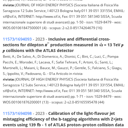
rivista:
JOURNAL OF HIGH ENERGY PHYSICS (Societa Italiana di Fisica:Via
Saragozza 12 Subs Service, I 40123 Bologna Italy:011 39 051 331554, EMAIL:
sif@sif.it, INTERNET: http://www.sif.it, Fax: 011 39 051 581340 SISSA, Scuola
internazionale superiore di studi avanzati) pp. 1-50 - issn: 1029-8479 - wos:
WOS:001061847500001 (4) - scopus: 2-s2.0-85174264679 (16)
11573/1694093
- 2023 -
Inclusive and differential cross-
sections for dilepton 𝒕𝒕¯ production measured in √𝒔 = 13 TeV 𝒑
𝒑 collisions with the ATLAS detector
Betti, A.; De Salvo, A.; Di Domenico, A.; Dionisi, C.; Bini, C.; Luci, C.; Pompa
Pacchi, E.; Morodei, F.; Lacava, F.; Safai Tehrani, F.; Artoni, G.; Santi, L.;
Martinelli, L.; Maiani, L; Bauce, M.; Gauzzi, P.; Gentile, S.; Falciano, S.; Giagu,
S.; Ippolito, V.; Padovano, G. - 01a Articolo in rivista
rivista:
JOURNAL OF HIGH ENERGY PHYSICS (Societa Italiana di Fisica:Via
Saragozza 12 Subs Service, I 40123 Bologna Italy:011 39 051 331554, EMAIL:
sif@sif.it, INTERNET: http://www.sif.it, Fax: 011 39 051 581340 SISSA, Scuola
internazionale superiore di studi avanzati) pp. 1-71 - issn: 1029-8479 - wos:
WOS:001061876200001 (13) - scopus: 2-s2.0-85165595478 (44)
11573/1694098
- 2023 -
Calibration of the light-flavour jet
mistagging efficiency of the b-tagging algorithms with Z+jets
events using 139 fb - 1 of ATLAS proton–proton collision data