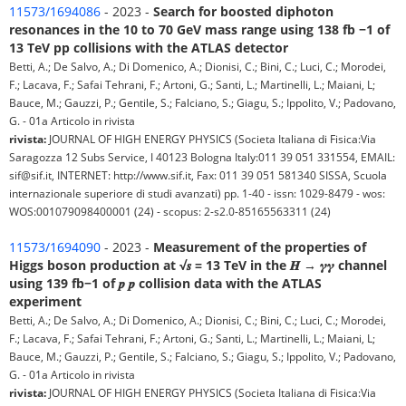
11573/1694086
- 2023 -
Search for boosted diphoton
resonances in the 10 to 70 GeV mass range using 138 fb −1 of
13 TeV pp collisions with the ATLAS detector
Betti, A.; De Salvo, A.; Di Domenico, A.; Dionisi, C.; Bini, C.; Luci, C.; Morodei,
F.; Lacava, F.; Safai Tehrani, F.; Artoni, G.; Santi, L.; Martinelli, L.; Maiani, L;
Bauce, M.; Gauzzi, P.; Gentile, S.; Falciano, S.; Giagu, S.; Ippolito, V.; Padovano,
G. - 01a Articolo in rivista
rivista:
JOURNAL OF HIGH ENERGY PHYSICS (Societa Italiana di Fisica:Via
Saragozza 12 Subs Service, I 40123 Bologna Italy:011 39 051 331554, EMAIL:
sif@sif.it, INTERNET: http://www.sif.it, Fax: 011 39 051 581340 SISSA, Scuola
internazionale superiore di studi avanzati) pp. 1-40 - issn: 1029-8479 - wos:
WOS:001079098400001 (24) - scopus: 2-s2.0-85165563311 (24)
11573/1694090
- 2023 -
Measurement of the properties of
Higgs boson production at √𝒔 = 13 TeV in the 𝑯 → 𝜸𝜸 channel
using 139 fb−1 of 𝒑 𝒑 collision data with the ATLAS
experiment
Betti, A.; De Salvo, A.; Di Domenico, A.; Dionisi, C.; Bini, C.; Luci, C.; Morodei,
F.; Lacava, F.; Safai Tehrani, F.; Artoni, G.; Santi, L.; Martinelli, L.; Maiani, L;
Bauce, M.; Gauzzi, P.; Gentile, S.; Falciano, S.; Giagu, S.; Ippolito, V.; Padovano,
G. - 01a Articolo in rivista
rivista:
JOURNAL OF HIGH ENERGY PHYSICS (Societa Italiana di Fisica:Via