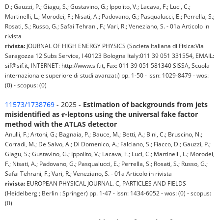
D.; Gauzzi, P.; Giagu, S.; Gustavino, G.; Ippolito, V.; Lacava, F.; Luci, C.;
Martinelli, L.; Morodei, F.; Nisati, A.; Padovano, G.; Pasqualucci, E.; Perrella, S.;
Rosati, S.; Russo, G.; Safai Tehrani, F.; Vari, R.; Veneziano, S. - 01a Articolo in
rivista
rivista:
JOURNAL OF HIGH ENERGY PHYSICS (Societa Italiana di Fisica:Via
Saragozza 12 Subs Service, I 40123 Bologna Italy:011 39 051 331554, EMAIL:
sif@sif.it, INTERNET: http://www.sif.it, Fax: 011 39 051 581340 SISSA, Scuola
internazionale superiore di studi avanzati) pp. 1-50 - issn: 1029-8479 - wos:
(0) - scopus: (0)
11573/1738769
- 2025 -
Estimation of backgrounds from jets
misidentified as 𝝉-leptons using the universal fake factor
method with the ATLAS detector
Anulli, F.; Artoni, G.; Bagnaia, P.; Bauce, M.; Betti, A.; Bini, C.; Bruscino, N.;
Corradi, M.; De Salvo, A.; Di Domenico, A.; Falciano, S.; Fiacco, D.; Gauzzi, P.;
Giagu, S.; Gustavino, G.; Ippolito, V.; Lacava, F.; Luci, C.; Martinelli, L.; Morodei,
F.; Nisati, A.; Padovano, G.; Pasqualucci, E.; Perrella, S.; Rosati, S.; Russo, G.;
Safai Tehrani, F.; Vari, R.; Veneziano, S. - 01a Articolo in rivista
rivista:
EUROPEAN PHYSICAL JOURNAL. C, PARTICLES AND FIELDS
(Heidelberg ; Berlin : Springer) pp. 1-47 - issn: 1434-6052 - wos: (0) - scopus:
(0)