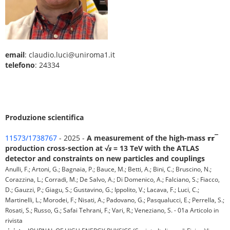
email
: claudio.luci@uniroma1.it
telefono
: 24334
Produzione scientifica
11573/1738767
- 2025 -
A measurement of the high-mass 𝝉𝝉¯
production cross-section at √𝒔 = 13 TeV with the ATLAS
detector and constraints on new particles and couplings
Anulli, F.; Artoni, G.; Bagnaia, P.; Bauce, M.; Betti, A.; Bini, C.; Bruscino, N.;
Corazzina, L.; Corradi, M.; De Salvo, A.; Di Domenico, A.; Falciano, S.; Fiacco,
D.; Gauzzi, P.; Giagu, S.; Gustavino, G.; Ippolito, V.; Lacava, F.; Luci, C.;
Martinelli, L.; Morodei, F.; Nisati, A.; Padovano, G.; Pasqualucci, E.; Perrella, S.;
Rosati, S.; Russo, G.; Safai Tehrani, F.; Vari, R.; Veneziano, S. - 01a Articolo in
rivista