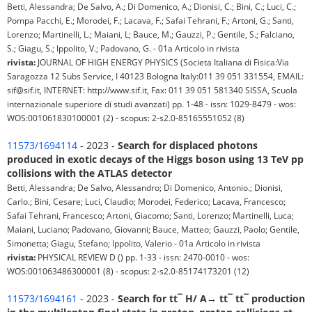
Betti, Alessandra; De Salvo, A.; Di Domenico, A.; Dionisi, C.; Bini, C.; Luci, C.;
Pompa Pacchi, E.; Morodei, F.; Lacava, F.; Safai Tehrani, F.; Artoni, G.; Santi,
Lorenzo; Martinelli, L.; Maiani, L; Bauce, M.; Gauzzi, P.; Gentile, S.; Falciano,
S.; Giagu, S.; Ippolito, V.; Padovano, G. - 01a Articolo in rivista
rivista:
JOURNAL OF HIGH ENERGY PHYSICS (Societa Italiana di Fisica:Via
Saragozza 12 Subs Service, I 40123 Bologna Italy:011 39 051 331554, EMAIL:
sif@sif.it, INTERNET: http://www.sif.it, Fax: 011 39 051 581340 SISSA, Scuola
internazionale superiore di studi avanzati) pp. 1-48 - issn: 1029-8479 - wos:
WOS:001061830100001 (2) - scopus: 2-s2.0-85165551052 (8)
11573/1694114
- 2023 -
Search for displaced photons
produced in exotic decays of the Higgs boson using 13 TeV pp
collisions with the ATLAS detector
Betti, Alessandra; De Salvo, Alessandro; Di Domenico, Antonio.; Dionisi,
Carlo.; Bini, Cesare; Luci, Claudio; Morodei, Federico; Lacava, Francesco;
Safai Tehrani, Francesco; Artoni, Giacomo; Santi, Lorenzo; Martinelli, Luca;
Maiani, Luciano; Padovano, Giovanni; Bauce, Matteo; Gauzzi, Paolo; Gentile,
Simonetta; Giagu, Stefano; Ippolito, Valerio - 01a Articolo in rivista
rivista:
PHYSICAL REVIEW D () pp. 1-33 - issn: 2470-0010 - wos:
WOS:001063486300001 (8) - scopus: 2-s2.0-85174173201 (12)
11573/1694161
- 2023 -
Search for tt¯ H/ A→ tt¯ tt¯ production