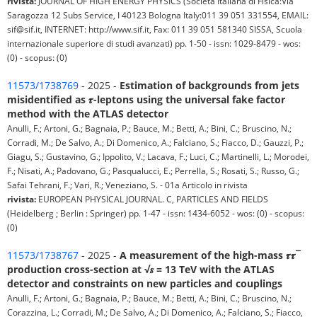
rivista:
JOURNAL OF HIGH ENERGY PHYSICS (Societa Italiana di Fisica:Via
Saragozza 12 Subs Service, I 40123 Bologna Italy:011 39 051 331554, EMAIL:
sif@sif.it, INTERNET: http://www.sif.it, Fax: 011 39 051 581340 SISSA, Scuola
internazionale superiore di studi avanzati) pp. 1-50 - issn: 1029-8479 - wos:
(0) - scopus: (0)
11573/1738769
- 2025 -
Estimation of backgrounds from jets
misidentified as 𝝉-leptons using the universal fake factor
method with the ATLAS detector
Anulli, F.; Artoni, G.; Bagnaia, P.; Bauce, M.; Betti, A.; Bini, C.; Bruscino, N.;
Corradi, M.; De Salvo, A.; Di Domenico, A.; Falciano, S.; Fiacco, D.; Gauzzi, P.;
Giagu, S.; Gustavino, G.; Ippolito, V.; Lacava, F.; Luci, C.; Martinelli, L.; Morodei,
F.; Nisati, A.; Padovano, G.; Pasqualucci, E.; Perrella, S.; Rosati, S.; Russo, G.;
Safai Tehrani, F.; Vari, R.; Veneziano, S. - 01a Articolo in rivista
rivista:
EUROPEAN PHYSICAL JOURNAL. C, PARTICLES AND FIELDS
(Heidelberg ; Berlin : Springer) pp. 1-47 - issn: 1434-6052 - wos: (0) - scopus:
(0)
11573/1738767
- 2025 -
A measurement of the high-mass 𝝉𝝉¯
production cross-section at √𝒔 = 13 TeV with the ATLAS
detector and constraints on new particles and couplings
Anulli, F.; Artoni, G.; Bagnaia, P.; Bauce, M.; Betti, A.; Bini, C.; Bruscino, N.;
Corazzina, L.; Corradi, M.; De Salvo, A.; Di Domenico, A.; Falciano, S.; Fiacco,