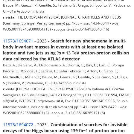
Bauce, M.; Gauzzi, P.; Gentile, S.; Falciano, S.; Giagu, S.; Ippolito, V.; Padovano,
G. - 01a Articolo in rivista
rivista:
THE EUROPEAN PHYSICAL JOURNAL. C, PARTICLES AND FIELDS
(Germany: Springer Verlag Germany) pp. 1-53 - issn: 1434-6044 - wos:
WOS:001187459300004 (18) - scopus: 2-s2.0-85164130040 (16)
11573/1694071
- 2023 -
Search for new phenomena in multi-
body invariant masses in events with at least one isolated
lepton and two jets using ?s = 13 TeV proton-proton collision
data collected by the ATLAS detector
Betti, A.; De Salvo, A.; Di Domenico, A.; Dionisi, C.; Bini, C.; Luci, C.; Pompa
Pacchi, E.; Morodei, F.; Lacava, F.; Safai Tehrani, F.; Artoni, G.; Santi, L.;
Martinelli, L.; Maiani, L; Bauce, M.; Gauzzi, P.; Gentile, S.; Falciano, S.; Giagu,
S.; Ippolito, V.; Padovano, G. - 01a Articolo in rivista
rivista:
JOURNAL OF HIGH ENERGY PHYSICS (Societa Italiana di Fisica:Via
Saragozza 12 Subs Service, I 40123 Bologna Italy:011 39 051 331554, EMAIL:
sif@sif.it, INTERNET: http://www.sif.it, Fax: 011 39 051 581340 SISSA, Scuola
internazionale superiore di studi avanzati) pp. 1-41 - issn: 1029-8479 - wos:
WOS:001062358800001 (3) - scopus: 2-s2.0-85166289121 (6)
11573/1694072
- 2023 -
Combination of searches for invisible
decays of the Higgs boson using 139 fb−1 of proton-proton