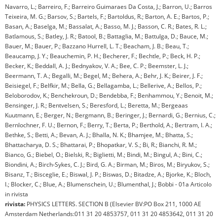
Navarro, L.; Barreiro, F.; Barreiro Guimaraes Da Costa, J.; Barron, U.; Barros
Teixeira, M. G.; Barsov, S.; Bartels, F.; Bartoldus, R.; Barton, A. E.; Bartos, P.;
Basan, A.; Baselga, M.; Bassalat, A.; Basso, M. J.; Basson, C. R.; Bates, R. L.;
Batlamous, S.; Batley, J. R.; Batool, B.; Battaglia, M.; Battulga, D.; Bauce, M.;
Bauer, M.; Bauer, P.; Bazzano Hurrell, L. T.; Beacham, J. B.; Beau, T.;
Beaucamp, J. Y.; Beauchemin, P. H.; Becherer, F.; Bechtle, P.; Beck, H. P.;
Becker, K.; Beddall, A. J.; Bednyakov, V. A.; Bee, C. P.; Beemster, L. J.;
Beermann, T. A.; Begalli, M.; Begel, M.; Behera, A.; Behr, J. K.; Beirer, J. F.;
Beisiegel, F.; Belfkir, M.; Bella, G.; Bellagamba, L.; Bellerive, A.; Bellos, P.;
Beloborodov, K.; Benchekroun, D.; Bendebba, F.; Benhammou, Y.; Benoit, M.;
Bensinger, J. R.; Bentvelsen, S.; Beresford, L.; Beretta, M.; Bergeaas
Kuutmann, E.; Berger, N.; Bergmann, B.; Beringer, J.; Bernardi, G.; Bernius, C.;
Bernlochner, F. U.; Bernon, F.; Berry, T.; Berta, P.; Berthold, A.; Bertram, I. A.;
Bethke, S.; Betti, A.; Bevan, A. J.; Bhalla, N. K.; Bhamjee, M.; Bhatta, S.;
Bhattacharya, D. S.; Bhattarai, P.; Bhopatkar, V. S.; Bi, R.; Bianchi, R. M.;
Bianco, G.; Biebel, O.; Bielski, R.; Biglietti, M.; Bindi, M.; Bingul, A.; Bini, C.;
Biondini, A.; Birch-Sykes, C. J.; Bird, G. A.; Birman, M.; Biros, M.; Biryukov, S.;
Bisanz, T.; Bisceglie, E.; Biswal, J. P.; Biswas, D.; Bitadze, A.; Bjorke, K.; Bloch,
I.; Blocker, C.; Blue, A.; Blumenschein, U.; Blumenthal, J.; Bobbi - 01a Articolo
in rivista
rivista:
PHYSICS LETTERS. SECTION B (Elsevier BV:PO Box 211, 1000 AE
Amsterdam Netherlands:011 31 20 4853757, 011 31 20 4853642, 011 31 20