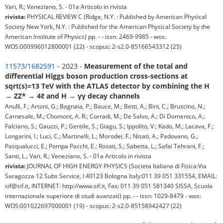
Vari, R.; Veneziano, S. - 01a Articolo in rivista
rivista:
PHYSICAL REVIEW C (Ridge, N.Y. : Published by American Physical
Society New York, N.Y. : Published for the American Physical Society by the
American Institute of Physics) pp. - - issn: 2469-9985 - wos:
WOS:000996012800001 (22) - scopus: 2-s2.0-85166543312 (25)
11573/1682591
- 2023 -
Measurement of the total and
differential Higgs boson production cross-sections at
sqrt(s)=13 TeV with the ATLAS detector by combining the H
→ ZZ* → 4ℓ and H → γγ decay channels
Anulli, F.; Artoni, G.; Bagnaia, P.; Bauce, M.; Betti, A.; Bini, C.; Bruscino, N.;
Carnesale, M.; Chomont, A. R.; Corradi, M.; De Salvo, A.; Di Domenico, A.;
Falciano, S.; Gauzzi, P.; Gentile, S.; Giagu, S.; Ippolito, V.; Kado, M.; Lacava, F.;
Longarini, I.; Luci, C.; Martinelli, L.; Morodei, F.; Nisati, A.; Padovano, G.;
Pasqualucci, E.; Pompa Pacchi, E.; Rosati, S.; Sabetta, L.; Safai Tehrani, F.;
Santi, L.; Vari, R.; Veneziano, S. - 01a Articolo in rivista
rivista:
JOURNAL OF HIGH ENERGY PHYSICS (Societa Italiana di Fisica:Via
Saragozza 12 Subs Service, I 40123 Bologna Italy:011 39 051 331554, EMAIL:
sif@sif.it, INTERNET: http://www.sif.it, Fax: 011 39 051 581340 SISSA, Scuola
internazionale superiore di studi avanzati) pp. - - issn: 1029-8479 - wos:
WOS:001022697000001 (19) - scopus: 2-s2.0-85158942427 (22)