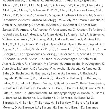
M.; Aleksandrov, I. N.; Alexa, C.; Alexopoulos, T.; Alfonsi, F.; Algren, M.;
Alhroob, M.; Ali, B.; Ali, H. M. J.; Ali, S.; Alibocus, S. W.; Aliev, M.; Alimonti, G.;
Alkakhi, W.; Allaire, C.; Allbrooke, B. M. M.; Allen, J. F.; Allendes Flores, C. A.;
Allport, P. P.; Aloisio, A.; Alonso, F.; Alpigiani, C.; Alvarez Estevez, M.; Alvarez
Fernandez, A.; Alves Cardoso, M.; Alviggi, M. G.; Aly, M.; Amaral Coutinho, Y.;
Ambler, A.; Amelung, C.; Amerl, M.; Ames, C. G.; Amidei, D.; Amor Dos
Santos, S. P.; Amos, K. R.; Ananiev, V.; Anastopoulos, C.; Andeen, T.; Anders, J.
K.; Andrean, S. Y.; Andreazza, A.; Angelidakis, S.; Angerami, A.; Anisenkov, A.
V.; Annovi, A.; Antel, C.; Anthony, M. T.; Antipov, E.; Antonelli, M.; Anulli, F.;
Aoki, M.; Aoki, T.; Aparisi Pozo, J. A.; Aparo, M. A.; Aperio Bella, L.; Appelt, C.;
Apyan, A.; Aranzabal, N.; Arbiol Val, S. J.; Arcangeletti, C.; Arce, A. T. H.; Arena,
E.; Arguin, J. -F.; Argyropoulos, S.; Arling, J. -H.; Arnaez, O.; Arnold, H.; Artoni,
G.; Asada, H.; Asai, K.; Asai, S.; Asbah, N. A.; Assamagan, K.; Astalos, R.;
Atashi, S.; Atkin, R. J.; Atkinson, M.; Atmani, H.; Atmasiddha, P. A.; Augsten, K.;
Auricchio, S.; Auriol, A. D.; Austrup, V. A.; Avolio, G.; Axiotis, K.; Azuelos, G.;
Babal, D.; Bachacou, H.; Bachas, K.; Bachiu, A.; Backman, F.; Badea, A.;
Bagnaia, P.; Bahmani, M.; Bailey, A. J.; Bailey, V. R.; Baines, J. T.; Baines, L.;
Baker, O. K.; Bakos, E.; Bakshi Gupta, D.; Balakrishnan, V.; Balasubramanian,
R.; Baldin, E. M.; Balek, P.; Ballabene, E.; Balli, F.; Baltes, L. M.; Balunas, W. K.;
Balz, J.; Banas, E.; Bandieramonte, M.; Bandyopadhyay, A.; Bansal, S.; Barak,
L.; Barakat, M.; Barberio, E. L.; Barberis, D.; Barbero, M.; Barel, M. Z.;
Barends, K. N.; Barillari, T.; Barisits, M. -S.; Barklow, T.; Baron, P.; Baron
Moreno, D. A.; Baroncelli, A.; Barone, G.; Barr, A. J.; Barr, J. D.; Barranco