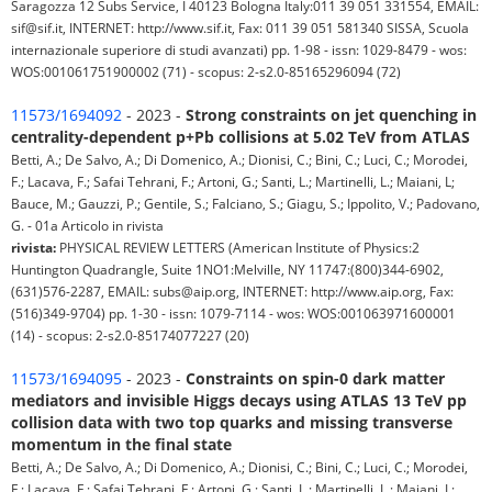
Saragozza 12 Subs Service, I 40123 Bologna Italy:011 39 051 331554, EMAIL:
sif@sif.it, INTERNET: http://www.sif.it, Fax: 011 39 051 581340 SISSA, Scuola
internazionale superiore di studi avanzati) pp. 1-98 - issn: 1029-8479 - wos:
WOS:001061751900002 (71) - scopus: 2-s2.0-85165296094 (72)
11573/1694092
- 2023 -
Strong constraints on jet quenching in
centrality-dependent p+Pb collisions at 5.02 TeV from ATLAS
Betti, A.; De Salvo, A.; Di Domenico, A.; Dionisi, C.; Bini, C.; Luci, C.; Morodei,
F.; Lacava, F.; Safai Tehrani, F.; Artoni, G.; Santi, L.; Martinelli, L.; Maiani, L;
Bauce, M.; Gauzzi, P.; Gentile, S.; Falciano, S.; Giagu, S.; Ippolito, V.; Padovano,
G. - 01a Articolo in rivista
rivista:
PHYSICAL REVIEW LETTERS (American Institute of Physics:2
Huntington Quadrangle, Suite 1NO1:Melville, NY 11747:(800)344-6902,
(631)576-2287, EMAIL: subs@aip.org, INTERNET: http://www.aip.org, Fax:
(516)349-9704) pp. 1-30 - issn: 1079-7114 - wos: WOS:001063971600001
(14) - scopus: 2-s2.0-85174077227 (20)
11573/1694095
- 2023 -
Constraints on spin-0 dark matter
mediators and invisible Higgs decays using ATLAS 13 TeV pp
collision data with two top quarks and missing transverse
momentum in the final state
Betti, A.; De Salvo, A.; Di Domenico, A.; Dionisi, C.; Bini, C.; Luci, C.; Morodei,
F.; Lacava, F.; Safai Tehrani, F.; Artoni, G.; Santi, L.; Martinelli, L.; Maiani, L;