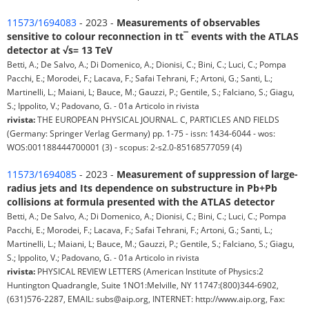
11573/1694083
- 2023 -
Measurements of observables
sensitive to colour reconnection in tt¯ events with the ATLAS
detector at √s= 13 TeV
Betti, A.; De Salvo, A.; Di Domenico, A.; Dionisi, C.; Bini, C.; Luci, C.; Pompa
Pacchi, E.; Morodei, F.; Lacava, F.; Safai Tehrani, F.; Artoni, G.; Santi, L.;
Martinelli, L.; Maiani, L; Bauce, M.; Gauzzi, P.; Gentile, S.; Falciano, S.; Giagu,
S.; Ippolito, V.; Padovano, G. - 01a Articolo in rivista
rivista:
THE EUROPEAN PHYSICAL JOURNAL. C, PARTICLES AND FIELDS
(Germany: Springer Verlag Germany) pp. 1-75 - issn: 1434-6044 - wos:
WOS:001188444700001 (3) - scopus: 2-s2.0-85168577059 (4)
11573/1694085
- 2023 -
Measurement of suppression of large-
radius jets and Its dependence on substructure in Pb+Pb
collisions at formula presented with the ATLAS detector
Betti, A.; De Salvo, A.; Di Domenico, A.; Dionisi, C.; Bini, C.; Luci, C.; Pompa
Pacchi, E.; Morodei, F.; Lacava, F.; Safai Tehrani, F.; Artoni, G.; Santi, L.;
Martinelli, L.; Maiani, L; Bauce, M.; Gauzzi, P.; Gentile, S.; Falciano, S.; Giagu,
S.; Ippolito, V.; Padovano, G. - 01a Articolo in rivista
rivista:
PHYSICAL REVIEW LETTERS (American Institute of Physics:2
Huntington Quadrangle, Suite 1NO1:Melville, NY 11747:(800)344-6902,
(631)576-2287, EMAIL: subs@aip.org, INTERNET: http://www.aip.org, Fax: