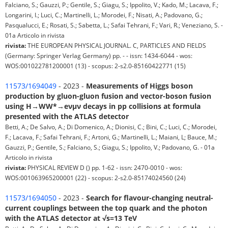
Falciano, S.; Gauzzi, P.; Gentile, S.; Giagu, S.; Ippolito, V.; Kado, M.; Lacava, F.;
Longarini, I.; Luci, C.; Martinelli, L.; Morodei, F.; Nisati, A.; Padovano, G.;
Pasqualucci, E.; Rosati, S.; Sabetta, L.; Safai Tehrani, F.; Vari, R.; Veneziano, S. -
01a Articolo in rivista
rivista:
THE EUROPEAN PHYSICAL JOURNAL. C, PARTICLES AND FIELDS
(Germany: Springer Verlag Germany) pp. - - issn: 1434-6044 - wos:
WOS:001022781200001 (13) - scopus: 2-s2.0-85160422771 (15)
11573/1694049
- 2023 -
Measurements of Higgs boson
production by gluon-gluon fusion and vector-boson fusion
using H→WW*→eνμν decays in pp collisions at formula
presented with the ATLAS detector
Betti, A.; De Salvo, A.; Di Domenico, A.; Dionisi, C.; Bini, C.; Luci, C.; Morodei,
F.; Lacava, F.; Safai Tehrani, F.; Artoni, G.; Martinelli, L.; Maiani, L; Bauce, M.;
Gauzzi, P.; Gentile, S.; Falciano, S.; Giagu, S.; Ippolito, V.; Padovano, G. - 01a
Articolo in rivista
rivista:
PHYSICAL REVIEW D () pp. 1-62 - issn: 2470-0010 - wos:
WOS:001063965200001 (22) - scopus: 2-s2.0-85174024560 (24)
11573/1694050
- 2023 -
Search for flavour-changing neutral-
current couplings between the top quark and the photon
with the ATLAS detector at √s=13 TeV