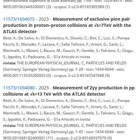
internazionale superiore di studi avanzati) pp. 1-69 - issn: 1029-8479 - wos:
WOS:001062449200001 (3) - scopus: 2-s2.0-85165305389 (7)
11573/1694075
- 2023 -
Measurement of exclusive pion pair
production in proton–proton collisions at √s=7TeV with the
ATLAS detector
Betti, A.; De Salvo, A.; Di Domenico, A.; Dionisi, C.; Bini, C.; Luci, C.; Pompa
Pacchi, E.; Morodei, F.; Lacava, F.; Safai Tehrani, F.; Artoni, G.; Santi, L.;
Martinelli, L.; Maiani, L; Bauce, M.; Gauzzi, P.; Gentile, S.; Falciano, S.; Giagu,
S.; Ippolito, V.; Padovano, G. - 01a Articolo in rivista
rivista:
THE EUROPEAN PHYSICAL JOURNAL. C, PARTICLES AND FIELDS
(Germany: Springer Verlag Germany) pp. 1-28 - issn: 1434-6044 - wos:
WOS:001113535200003 (0) - scopus: 2-s2.0-85165547448 (9)
11573/1694080
- 2023 -
Measurement of Zγγ production in pp
collisions at √s=13 TeV with the ATLAS detector
Betti, A.; De Salvo, A.; Di Domenico, A.; Dionisi, C.; Bini, C.; Luci, C.; Pompa
Pacchi, E.; Morodei, F.; Lacava, F.; Safai Tehrani, F.; Artoni, G.; Santi, L.;
Martinelli, L.; Maiani, L; Bauce, M.; Gauzzi, P.; Gentile, S.; Falciano, S.; Giagu,
S.; Ippolito, V.; Padovano, G. - 01a Articolo in rivista
rivista:
THE EUROPEAN PHYSICAL JOURNAL. C, PARTICLES AND FIELDS
(Germany: Springer Verlag Germany) pp. 1-45 - issn: 1434-6044 - wos:
WOS:001068182400001 (11) - scopus: 2-s2.0-85168597679 (9)