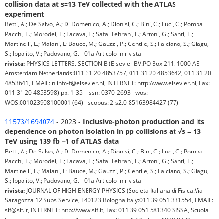
collision data at s=13 TeV collected with the ATLAS
experiment
Betti, A.; De Salvo, A.; Di Domenico, A.; Dionisi, C.; Bini, C.; Luci, C.; Pompa
Pacchi, E.; Morodei, F.; Lacava, F.; Safai Tehrani, F.; Artoni, G.; Santi, L.;
Martinelli, L.; Maiani, L; Bauce, M.; Gauzzi, P.; Gentile, S.; Falciano, S.; Giagu,
S.; Ippolito, V.; Padovano, G. - 01a Articolo in rivista
rivista:
PHYSICS LETTERS. SECTION B (Elsevier BV:PO Box 211, 1000 AE
Amsterdam Netherlands:011 31 20 4853757, 011 31 20 4853642, 011 31 20
4853641, EMAIL: nlinfo-f@elsevier.nl, INTERNET: http://www.elsevier.nl, Fax:
011 31 20 4853598) pp. 1-35 - issn: 0370-2693 - wos:
WOS:001023908100001 (64) - scopus: 2-s2.0-85163984427 (77)
11573/1694074
- 2023 -
Inclusive-photon production and its
dependence on photon isolation in pp collisions at √s = 13
TeV using 139 fb −1 of ATLAS data
Betti, A.; De Salvo, A.; Di Domenico, A.; Dionisi, C.; Bini, C.; Luci, C.; Pompa
Pacchi, E.; Morodei, F.; Lacava, F.; Safai Tehrani, F.; Artoni, G.; Santi, L.;
Martinelli, L.; Maiani, L; Bauce, M.; Gauzzi, P.; Gentile, S.; Falciano, S.; Giagu,
S.; Ippolito, V.; Padovano, G. - 01a Articolo in rivista
rivista:
JOURNAL OF HIGH ENERGY PHYSICS (Societa Italiana di Fisica:Via
Saragozza 12 Subs Service, I 40123 Bologna Italy:011 39 051 331554, EMAIL:
sif@sif.it, INTERNET: http://www.sif.it, Fax: 011 39 051 581340 SISSA, Scuola