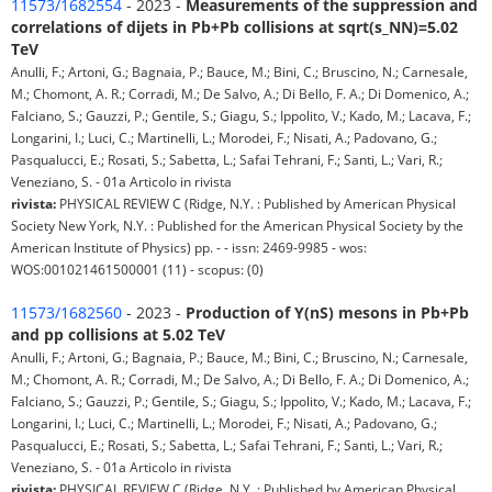
11573/1682554
- 2023 -
Measurements of the suppression and
correlations of dijets in Pb+Pb collisions at sqrt(s_NN)=5.02
TeV
Anulli, F.; Artoni, G.; Bagnaia, P.; Bauce, M.; Bini, C.; Bruscino, N.; Carnesale,
M.; Chomont, A. R.; Corradi, M.; De Salvo, A.; Di Bello, F. A.; Di Domenico, A.;
Falciano, S.; Gauzzi, P.; Gentile, S.; Giagu, S.; Ippolito, V.; Kado, M.; Lacava, F.;
Longarini, I.; Luci, C.; Martinelli, L.; Morodei, F.; Nisati, A.; Padovano, G.;
Pasqualucci, E.; Rosati, S.; Sabetta, L.; Safai Tehrani, F.; Santi, L.; Vari, R.;
Veneziano, S. - 01a Articolo in rivista
rivista:
PHYSICAL REVIEW C (Ridge, N.Y. : Published by American Physical
Society New York, N.Y. : Published for the American Physical Society by the
American Institute of Physics) pp. - - issn: 2469-9985 - wos:
WOS:001021461500001 (11) - scopus: (0)
11573/1682560
- 2023 -
Production of Υ(nS) mesons in Pb+Pb
and pp collisions at 5.02 TeV
Anulli, F.; Artoni, G.; Bagnaia, P.; Bauce, M.; Bini, C.; Bruscino, N.; Carnesale,
M.; Chomont, A. R.; Corradi, M.; De Salvo, A.; Di Bello, F. A.; Di Domenico, A.;
Falciano, S.; Gauzzi, P.; Gentile, S.; Giagu, S.; Ippolito, V.; Kado, M.; Lacava, F.;
Longarini, I.; Luci, C.; Martinelli, L.; Morodei, F.; Nisati, A.; Padovano, G.;
Pasqualucci, E.; Rosati, S.; Sabetta, L.; Safai Tehrani, F.; Santi, L.; Vari, R.;
Veneziano, S. - 01a Articolo in rivista
rivista:
PHYSICAL REVIEW C (Ridge, N.Y. : Published by American Physical