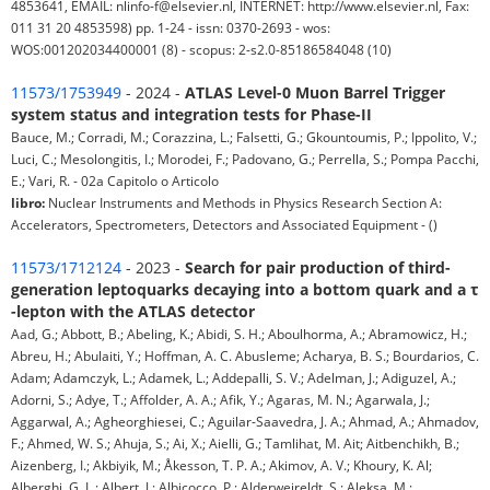
4853641, EMAIL: nlinfo-f@elsevier.nl, INTERNET: http://www.elsevier.nl, Fax:
011 31 20 4853598) pp. 1-24 - issn: 0370-2693 - wos:
WOS:001202034400001 (8) - scopus: 2-s2.0-85186584048 (10)
11573/1753949
- 2024 -
ATLAS Level-0 Muon Barrel Trigger
system status and integration tests for Phase-II
Bauce, M.; Corradi, M.; Corazzina, L.; Falsetti, G.; Gkountoumis, P.; Ippolito, V.;
Luci, C.; Mesolongitis, I.; Morodei, F.; Padovano, G.; Perrella, S.; Pompa Pacchi,
E.; Vari, R. - 02a Capitolo o Articolo
libro:
Nuclear Instruments and Methods in Physics Research Section A:
Accelerators, Spectrometers, Detectors and Associated Equipment - ()
11573/1712124
- 2023 -
Search for pair production of third-
generation leptoquarks decaying into a bottom quark and a τ
-lepton with the ATLAS detector
Aad, G.; Abbott, B.; Abeling, K.; Abidi, S. H.; Aboulhorma, A.; Abramowicz, H.;
Abreu, H.; Abulaiti, Y.; Hoffman, A. C. Abusleme; Acharya, B. S.; Bourdarios, C.
Adam; Adamczyk, L.; Adamek, L.; Addepalli, S. V.; Adelman, J.; Adiguzel, A.;
Adorni, S.; Adye, T.; Affolder, A. A.; Afik, Y.; Agaras, M. N.; Agarwala, J.;
Aggarwal, A.; Agheorghiesei, C.; Aguilar-Saavedra, J. A.; Ahmad, A.; Ahmadov,
F.; Ahmed, W. S.; Ahuja, S.; Ai, X.; Aielli, G.; Tamlihat, M. Ait; Aitbenchikh, B.;
Aizenberg, I.; Akbiyik, M.; Åkesson, T. P. A.; Akimov, A. V.; Khoury, K. Al;
Alberghi, G. L.; Albert, J.; Albicocco, P.; Alderweireldt, S.; Aleksa, M.;