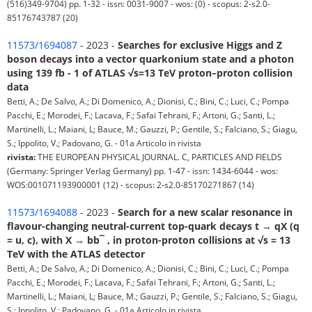
(516)349-9704) pp. 1-32 - issn: 0031-9007 - wos: (0) - scopus: 2-s2.0-
85176743787 (20)
11573/1694087
- 2023 -
Searches for exclusive Higgs and Z
boson decays into a vector quarkonium state and a photon
using 139 fb - 1 of ATLAS √s=13 TeV proton–proton collision
data
Betti, A.; De Salvo, A.; Di Domenico, A.; Dionisi, C.; Bini, C.; Luci, C.; Pompa
Pacchi, E.; Morodei, F.; Lacava, F.; Safai Tehrani, F.; Artoni, G.; Santi, L.;
Martinelli, L.; Maiani, L; Bauce, M.; Gauzzi, P.; Gentile, S.; Falciano, S.; Giagu,
S.; Ippolito, V.; Padovano, G. - 01a Articolo in rivista
rivista:
THE EUROPEAN PHYSICAL JOURNAL. C, PARTICLES AND FIELDS
(Germany: Springer Verlag Germany) pp. 1-47 - issn: 1434-6044 - wos:
WOS:001071193900001 (12) - scopus: 2-s2.0-85170271867 (14)
11573/1694088
- 2023 -
Search for a new scalar resonance in
flavour-changing neutral-current top-quark decays t → qX (q
= u, c), with X → bb¯ , in proton-proton collisions at √s = 13
TeV with the ATLAS detector
Betti, A.; De Salvo, A.; Di Domenico, A.; Dionisi, C.; Bini, C.; Luci, C.; Pompa
Pacchi, E.; Morodei, F.; Lacava, F.; Safai Tehrani, F.; Artoni, G.; Santi, L.;
Martinelli, L.; Maiani, L; Bauce, M.; Gauzzi, P.; Gentile, S.; Falciano, S.; Giagu,
S.; Ippolito, V.; Padovano, G. - 01a Articolo in rivista