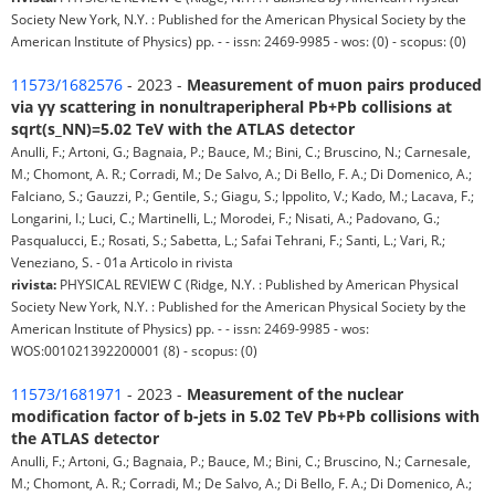
Society New York, N.Y. : Published for the American Physical Society by the
American Institute of Physics) pp. - - issn: 2469-9985 - wos: (0) - scopus: (0)
11573/1682576
- 2023 -
Measurement of muon pairs produced
via γγ scattering in nonultraperipheral Pb+Pb collisions at
sqrt(s_NN)=5.02 TeV with the ATLAS detector
Anulli, F.; Artoni, G.; Bagnaia, P.; Bauce, M.; Bini, C.; Bruscino, N.; Carnesale,
M.; Chomont, A. R.; Corradi, M.; De Salvo, A.; Di Bello, F. A.; Di Domenico, A.;
Falciano, S.; Gauzzi, P.; Gentile, S.; Giagu, S.; Ippolito, V.; Kado, M.; Lacava, F.;
Longarini, I.; Luci, C.; Martinelli, L.; Morodei, F.; Nisati, A.; Padovano, G.;
Pasqualucci, E.; Rosati, S.; Sabetta, L.; Safai Tehrani, F.; Santi, L.; Vari, R.;
Veneziano, S. - 01a Articolo in rivista
rivista:
PHYSICAL REVIEW C (Ridge, N.Y. : Published by American Physical
Society New York, N.Y. : Published for the American Physical Society by the
American Institute of Physics) pp. - - issn: 2469-9985 - wos:
WOS:001021392200001 (8) - scopus: (0)
11573/1681971
- 2023 -
Measurement of the nuclear
modification factor of b-jets in 5.02 TeV Pb+Pb collisions with
the ATLAS detector
Anulli, F.; Artoni, G.; Bagnaia, P.; Bauce, M.; Bini, C.; Bruscino, N.; Carnesale,
M.; Chomont, A. R.; Corradi, M.; De Salvo, A.; Di Bello, F. A.; Di Domenico, A.;