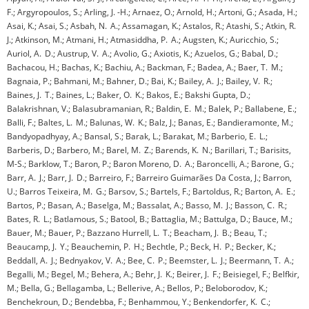
F.; Argyropoulos, S.; Arling, J. -H.; Arnaez, O.; Arnold, H.; Artoni, G.; Asada, H.;
Asai, K.; Asai, S.; Asbah, N. A.; Assamagan, K.; Astalos, R.; Atashi, S.; Atkin, R.
J.; Atkinson, M.; Atmani, H.; Atmasiddha, P. A.; Augsten, K.; Auricchio, S.;
Auriol, A. D.; Austrup, V. A.; Avolio, G.; Axiotis, K.; Azuelos, G.; Babal, D.;
Bachacou, H.; Bachas, K.; Bachiu, A.; Backman, F.; Badea, A.; Baer, T. M.;
Bagnaia, P.; Bahmani, M.; Bahner, D.; Bai, K.; Bailey, A. J.; Bailey, V. R.;
Baines, J. T.; Baines, L.; Baker, O. K.; Bakos, E.; Bakshi Gupta, D.;
Balakrishnan, V.; Balasubramanian, R.; Baldin, E. M.; Balek, P.; Ballabene, E.;
Balli, F.; Baltes, L. M.; Balunas, W. K.; Balz, J.; Banas, E.; Bandieramonte, M.;
Bandyopadhyay, A.; Bansal, S.; Barak, L.; Barakat, M.; Barberio, E. L.;
Barberis, D.; Barbero, M.; Barel, M. Z.; Barends, K. N.; Barillari, T.; Barisits,
M-S.; Barklow, T.; Baron, P.; Baron Moreno, D. A.; Baroncelli, A.; Barone, G.;
Barr, A. J.; Barr, J. D.; Barreiro, F.; Barreiro Guimarães Da Costa, J.; Barron,
U.; Barros Teixeira, M. G.; Barsov, S.; Bartels, F.; Bartoldus, R.; Barton, A. E.;
Bartos, P.; Basan, A.; Baselga, M.; Bassalat, A.; Basso, M. J.; Basson, C. R.;
Bates, R. L.; Batlamous, S.; Batool, B.; Battaglia, M.; Battulga, D.; Bauce, M.;
Bauer, M.; Bauer, P.; Bazzano Hurrell, L. T.; Beacham, J. B.; Beau, T.;
Beaucamp, J. Y.; Beauchemin, P. H.; Bechtle, P.; Beck, H. P.; Becker, K.;
Beddall, A. J.; Bednyakov, V. A.; Bee, C. P.; Beemster, L. J.; Beermann, T. A.;
Begalli, M.; Begel, M.; Behera, A.; Behr, J. K.; Beirer, J. F.; Beisiegel, F.; Belfkir,
M.; Bella, G.; Bellagamba, L.; Bellerive, A.; Bellos, P.; Beloborodov, K.;
Benchekroun, D.; Bendebba, F.; Benhammou, Y.; Benkendorfer, K. C.;