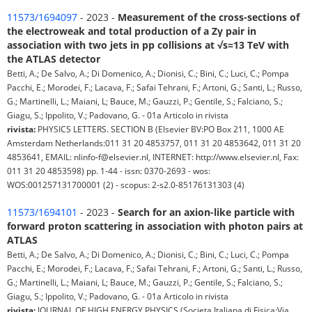
11573/1694097
- 2023 -
Measurement of the cross-sections of
the electroweak and total production of a Zγ pair in
association with two jets in pp collisions at √s=13 TeV with
the ATLAS detector
Betti, A.; De Salvo, A.; Di Domenico, A.; Dionisi, C.; Bini, C.; Luci, C.; Pompa
Pacchi, E.; Morodei, F.; Lacava, F.; Safai Tehrani, F.; Artoni, G.; Santi, L.; Russo,
G.; Martinelli, L.; Maiani, L; Bauce, M.; Gauzzi, P.; Gentile, S.; Falciano, S.;
Giagu, S.; Ippolito, V.; Padovano, G. - 01a Articolo in rivista
rivista:
PHYSICS LETTERS. SECTION B (Elsevier BV:PO Box 211, 1000 AE
Amsterdam Netherlands:011 31 20 4853757, 011 31 20 4853642, 011 31 20
4853641, EMAIL: nlinfo-f@elsevier.nl, INTERNET: http://www.elsevier.nl, Fax:
011 31 20 4853598) pp. 1-44 - issn: 0370-2693 - wos:
WOS:001257131700001 (2) - scopus: 2-s2.0-85176131303 (4)
11573/1694101
- 2023 -
Search for an axion-like particle with
forward proton scattering in association with photon pairs at
ATLAS
Betti, A.; De Salvo, A.; Di Domenico, A.; Dionisi, C.; Bini, C.; Luci, C.; Pompa
Pacchi, E.; Morodei, F.; Lacava, F.; Safai Tehrani, F.; Artoni, G.; Santi, L.; Russo,
G.; Martinelli, L.; Maiani, L; Bauce, M.; Gauzzi, P.; Gentile, S.; Falciano, S.;
Giagu, S.; Ippolito, V.; Padovano, G. - 01a Articolo in rivista
rivista:
JOURNAL OF HIGH ENERGY PHYSICS (Societa Italiana di Fisica:Via