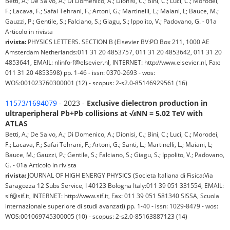
Betti, A.; De Salvo, A.; Di Domenico, A.; Dionisi, C.; Bini, C.; Luci, C.; Morodei,
F.; Lacava, F.; Safai Tehrani, F.; Artoni, G.; Martinelli, L.; Maiani, L; Bauce, M.;
Gauzzi, P.; Gentile, S.; Falciano, S.; Giagu, S.; Ippolito, V.; Padovano, G. - 01a
Articolo in rivista
rivista:
PHYSICS LETTERS. SECTION B (Elsevier BV:PO Box 211, 1000 AE
Amsterdam Netherlands:011 31 20 4853757, 011 31 20 4853642, 011 31 20
4853641, EMAIL: nlinfo-f@elsevier.nl, INTERNET: http://www.elsevier.nl, Fax:
011 31 20 4853598) pp. 1-46 - issn: 0370-2693 - wos:
WOS:001023760300001 (12) - scopus: 2-s2.0-85146929561 (16)
11573/1694079
- 2023 -
Exclusive dielectron production in
ultraperipheral Pb+Pb collisions at √𝒔NN = 5.02 TeV with
ATLAS
Betti, A.; De Salvo, A.; Di Domenico, A.; Dionisi, C.; Bini, C.; Luci, C.; Morodei,
F.; Lacava, F.; Safai Tehrani, F.; Artoni, G.; Santi, L.; Martinelli, L.; Maiani, L;
Bauce, M.; Gauzzi, P.; Gentile, S.; Falciano, S.; Giagu, S.; Ippolito, V.; Padovano,
G. - 01a Articolo in rivista
rivista:
JOURNAL OF HIGH ENERGY PHYSICS (Societa Italiana di Fisica:Via
Saragozza 12 Subs Service, I 40123 Bologna Italy:011 39 051 331554, EMAIL:
sif@sif.it, INTERNET: http://www.sif.it, Fax: 011 39 051 581340 SISSA, Scuola
internazionale superiore di studi avanzati) pp. 1-40 - issn: 1029-8479 - wos:
WOS:001069745300005 (10) - scopus: 2-s2.0-85163887123 (14)