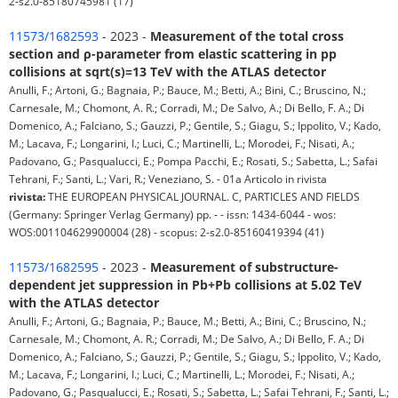
2-s2.0-85180745981 (17)
11573/1682593
- 2023 -
Measurement of the total cross
section and ρ-parameter from elastic scattering in pp
collisions at sqrt(s)=13 TeV with the ATLAS detector
Anulli, F.; Artoni, G.; Bagnaia, P.; Bauce, M.; Betti, A.; Bini, C.; Bruscino, N.;
Carnesale, M.; Chomont, A. R.; Corradi, M.; De Salvo, A.; Di Bello, F. A.; Di
Domenico, A.; Falciano, S.; Gauzzi, P.; Gentile, S.; Giagu, S.; Ippolito, V.; Kado,
M.; Lacava, F.; Longarini, I.; Luci, C.; Martinelli, L.; Morodei, F.; Nisati, A.;
Padovano, G.; Pasqualucci, E.; Pompa Pacchi, E.; Rosati, S.; Sabetta, L.; Safai
Tehrani, F.; Santi, L.; Vari, R.; Veneziano, S. - 01a Articolo in rivista
rivista:
THE EUROPEAN PHYSICAL JOURNAL. C, PARTICLES AND FIELDS
(Germany: Springer Verlag Germany) pp. - - issn: 1434-6044 - wos:
WOS:001104629900004 (28) - scopus: 2-s2.0-85160419394 (41)
11573/1682595
- 2023 -
Measurement of substructure-
dependent jet suppression in Pb+Pb collisions at 5.02 TeV
with the ATLAS detector
Anulli, F.; Artoni, G.; Bagnaia, P.; Bauce, M.; Betti, A.; Bini, C.; Bruscino, N.;
Carnesale, M.; Chomont, A. R.; Corradi, M.; De Salvo, A.; Di Bello, F. A.; Di
Domenico, A.; Falciano, S.; Gauzzi, P.; Gentile, S.; Giagu, S.; Ippolito, V.; Kado,
M.; Lacava, F.; Longarini, I.; Luci, C.; Martinelli, L.; Morodei, F.; Nisati, A.;
Padovano, G.; Pasqualucci, E.; Rosati, S.; Sabetta, L.; Safai Tehrani, F.; Santi, L.;