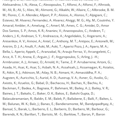
Aleksandrov, I. N.; Alexa, C.; Alexopoulos, T.; Alfonsi, A.; Alfonsi, F.; Alhroob,
M.; Ali, B.; Ali, S.; Aliev, M.; Alimonti, G.; Alkakhi, W.; Allaire, C.; Allbrooke, B. M.
M.; Flores, C. A. Allendes; Allport, P. P.; Aloisio, A.; Alonso, F.; Alpigiani, C.;
Estevez, M. Alvarez; Fernandez, A. Alvarez; Alviggi, M. G.; Aly, M.; Coutinho, Y.
Amaral; Ambler, A.; Amelung, C.; Amerl, M.; Ames, C. G.; Amidei, D.; Amor
Dos Santos, S. P.; Amos, K. R.; Ananiev, V.; Anastopoulos, C.; Andeen, T.;
Anders, J. K.; Andrean, S. Y.; Andreazza, A.; Angelidakis, S.; Angerami, A.;
Anisenkov, A. V.; Annovi, A.; Antel, C.; Anthony, M. T.; Antipov, E.; Antonelli, M.;
Antrim, D. J. A.; Anulli, F.; Aoki, M.; Aoki, T.; Aparisi Pozo, J. A.; Aparo, M. A.;
Bella, L. Aperio; Appelt, C.; Aranzabal, N.; Araujo Ferraz, V.; Arcangeletti, C.;
Arce, A. T. H.; Arena, E.; Arguin, J. -F.; Argyropoulos, S.; Arling, J. -H.;
Armbruster, A. J.; Arnaez, O.; Arnold, H.; Tame, Z. P. Arrubarrena; Artoni, G.;
Asada, H.; Asai, K.; Asai, S.; Asbah, N. A.; Assahsah, J.; Assamagan, K.; Astalos,
R.; Atkin, R. J.; Atkinson, M.; Atlay, N. B.; Atmani, H.; Atmasiddha, P. A.;
Augsten, K.; Auricchio, S.; Auriol, A. D.; Austrup, V. A.; Avner, G.; Avolio, G.;
Axiotis, K.; Azuelos, G.; Babal, D.; Bachacou, H.; Bachas, K.; Bachiu, A.;
Backman, F.; Badea, A.; Bagnaia, P.; Bahmani, M.; Bailey, A. J.; Bailey, V. R.;
Baines, J. T.; Bakalis, C.; Baker, O. K.; Bakos, E.; Bakshi Gupta, D.;
Balasubramanian, R.; Baldin, E. M.; Balek, P.; Ballabene, E.; Balli, F.; Baltes, L.
M.; Balunas, W. K.; Balz, J.; Banas, E.; Bandieramonte, M.; Bandyopadhyay, A.;
Bansal, S.; Barak, L.; Barberio, E. L.; Barberis, D.; Barbero, M.; Barbour, G.;
Barends, K. N.; Barillari, T.; Barisits, M. -S.; Barklow, T.; Baron, P.; Baron