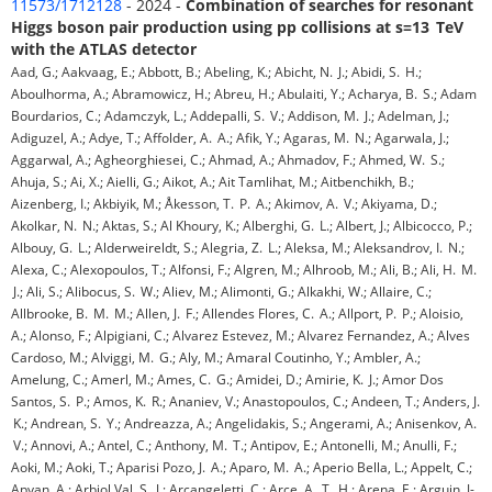
11573/1712128
- 2024 -
Combination of searches for resonant
Higgs boson pair production using pp collisions at s=13 TeV
with the ATLAS detector
Aad, G.; Aakvaag, E.; Abbott, B.; Abeling, K.; Abicht, N. J.; Abidi, S. H.;
Aboulhorma, A.; Abramowicz, H.; Abreu, H.; Abulaiti, Y.; Acharya, B. S.; Adam
Bourdarios, C.; Adamczyk, L.; Addepalli, S. V.; Addison, M. J.; Adelman, J.;
Adiguzel, A.; Adye, T.; Affolder, A. A.; Afik, Y.; Agaras, M. N.; Agarwala, J.;
Aggarwal, A.; Agheorghiesei, C.; Ahmad, A.; Ahmadov, F.; Ahmed, W. S.;
Ahuja, S.; Ai, X.; Aielli, G.; Aikot, A.; Ait Tamlihat, M.; Aitbenchikh, B.;
Aizenberg, I.; Akbiyik, M.; Åkesson, T. P. A.; Akimov, A. V.; Akiyama, D.;
Akolkar, N. N.; Aktas, S.; Al Khoury, K.; Alberghi, G. L.; Albert, J.; Albicocco, P.;
Albouy, G. L.; Alderweireldt, S.; Alegria, Z. L.; Aleksa, M.; Aleksandrov, I. N.;
Alexa, C.; Alexopoulos, T.; Alfonsi, F.; Algren, M.; Alhroob, M.; Ali, B.; Ali, H. M.
J.; Ali, S.; Alibocus, S. W.; Aliev, M.; Alimonti, G.; Alkakhi, W.; Allaire, C.;
Allbrooke, B. M. M.; Allen, J. F.; Allendes Flores, C. A.; Allport, P. P.; Aloisio,
A.; Alonso, F.; Alpigiani, C.; Alvarez Estevez, M.; Alvarez Fernandez, A.; Alves
Cardoso, M.; Alviggi, M. G.; Aly, M.; Amaral Coutinho, Y.; Ambler, A.;
Amelung, C.; Amerl, M.; Ames, C. G.; Amidei, D.; Amirie, K. J.; Amor Dos
Santos, S. P.; Amos, K. R.; Ananiev, V.; Anastopoulos, C.; Andeen, T.; Anders, J.
K.; Andrean, S. Y.; Andreazza, A.; Angelidakis, S.; Angerami, A.; Anisenkov, A.
V.; Annovi, A.; Antel, C.; Anthony, M. T.; Antipov, E.; Antonelli, M.; Anulli, F.;
Aoki, M.; Aoki, T.; Aparisi Pozo, J. A.; Aparo, M. A.; Aperio Bella, L.; Appelt, C.;
Apyan, A.; Arbiol Val, S. J.; Arcangeletti, C.; Arce, A. T. H.; Arena, E.; Arguin, J-