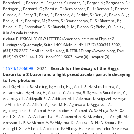
Beresford, L.; Beretta, M.; Bergeaas Kuutmann, E.; Berger, N.; Bergmann, B.;
Beringer, J.; Bernardi, G.; Bernius, C.; Bernlochner, F. U.; Bernon, F.; Berrocal
Guardia, A.; Berry, T.; Berta, P.; Berthold, A.; Bethke, S.; Betti, A.; Bevan, A. J.;
Bhalla, N. K.; Bhamjee, M.; Bhatta, S.; Bhattacharya, D. S.; Bhattarai, P.;
Bhide, K. D.; Bhopatkar, V. S.; Bianchi, R. M.; Bianco, G.; Biebel, O.; Bielski, -
01a Articolo in rivista
rivista:
PHYSICAL REVIEW LETTERS (American Institute of Physics:2
Huntington Quadrangle, Suite 1NO1:Melville, NY 11747:(800)344-6902,
(631)576-2287, EMAIL: subs@aip.org, INTERNET: http://www.aip.org, Fax:
(516)349-9704) pp. 1-23 - issn: 0031-9007 - wos: (0) - scopus: (0)
11573/1706098
- 2024 -
Search for the decay of the Higgs
boson to a Z boson and a light pseudoscalar particle decaying
to two photons
Aad, G.; Abbott, B.; Abeling, K.; Abicht, N. J.; Abidi, S. H.; Aboulhorma, A.;
Abramowicz, H.; Abreu, H.; Abulaiti, Y.; Acharya, B. S.; Adam Bourdarios, C.;
Adamczyk, L.; Addepalli, S. V.; Addison, M. J.; Adelman, J.; Adiguzel, A.; Adye,
T.; Affolder, A. A.; Afik, Y.; Agaras, M. N.; Agarwala, J.; Aggarwal, A.;
Agheorghiesei, C.; Ahmad, A.; Ahmadov, F.; Ahmed, W. S.; Ahuja, S.; Ai, X.;
Aielli, G.; Aikot, A.; Ait Tamlihat, M.; Aitbenchikh, B.; Aizenberg, I.; Akbiyik, M.;
Akesson, T. P. A.; Akimov, A. V.; Akiyama, D.; Akolkar, N. N.; Al Khoury, K.;
Alberghi, G. L.; Albert, J.; Albicocco, P.; Albouy, G. L.; Alderweireldt, S.; Aleksa,