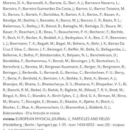
Moreno, D. A.; Baroncelli, A.; Barone, G.; Barr, A. J.; Barranco Navarro, L.;
Barreiro, F.; Barreiro Guimarães Da Costa, J.; Barron, U.; Barros Teixeira, M.
G.; Barsov, S.; Bartels, F.; Bartoldus, R.; Barton, A. E.; Bartos, P.; Basan, A.;
Baselga, M.; Bashta, I.; Bassalat, A.; Basso, M. J.; Basson, C. R.; Bates, R. L.;
Batlamous, S.; Batley, J. R.; Batool, B.; Battaglia, M.; Battulga, D.; Bauce, M.;
Bauer, P.; Beacham, J. B.; Beau, T.; Beauchemin, P. H.; Becherer, F.; Bechtle,
P.; Beck, H. P.; Becker, K.; Beddall, A. J.; Bednyakov, V. A.; Bee, C. P.; Beemster,
L. J.; Beermann, T. A.; Begalli, M.; Begel, M.; Behera, A.; Behr, J. K.; Beirao Da
Cruz E Silva, C.; Beirer, J. F.; Beisiegel, F.; Belfkir, M.; Bella, G.; Bellagamba, L.;
Bellerive, A.; Bellos, P.; Beloborodov, K.; Belyaev, N. L.; Benchekroun, D.;
Bendebba, F.; Benhammou, Y.; Benoit, M.; Bensinger, J. R.; Bentvelsen, S.;
Beresford, L.; Beretta, M.; Bergeaas Kuutmann, E.; Berger, N.; Bergmann, B.;
Beringer, J.; Berlendis, S.; Bernardi, G.; Bernius, C.; Bernlochner, F. U.; Berry,
T.; Berta, P.; Berthold, A.; Bertram, I. A.; Bethke, S.; Betti, A.; Bevan, A. J.;
Bhamjee, M.; Bhatta, S.; Bhattacharya, D. S.; Bhattarai, P.; Bhopatkar, V. S.; Bi,
R.; Bianchi, R. M.; Biebel, O.; Bielski, R.; Biglietti, M.; Billoud, T. R. V.; Bindi, M.;
Bingul, A.; Bini, C.; Biondini, A.; Birch-Sykes, C. J.; Bird, G. A.; Birman, M.; Biros,
M.; Bisanz, T.; Bisceglie, E.; Biswas, D.; Bitadze, A.; Bjørke, K.; Bloch, I.;
Blocker, C.; Blue, A.; Blumenschein, U.; Blumenthal, J.; Bobbink, G. J.;
Bobrovnikov - 01a Articolo in rivista
rivista:
EUROPEAN PHYSICAL JOURNAL. C, PARTICLES AND FIELDS
(Heidelberg ; Berlin : Springer) pp. 1-35 - issn: 1434-6052 - wos: (0) - scopus: