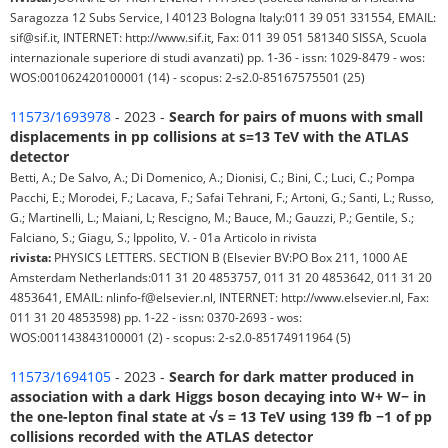
Saragozza 12 Subs Service, I 40123 Bologna Italy:011 39 051 331554, EMAIL:
sif@sif.it, INTERNET: http://www.sif.it, Fax: 011 39 051 581340 SISSA, Scuola
internazionale superiore di studi avanzati) pp. 1-36 - issn: 1029-8479 - wos:
WOS:001062420100001 (14) - scopus: 2-s2.0-85167575501 (25)
11573/1693978
- 2023 -
Search for pairs of muons with small
displacements in pp collisions at s=13 TeV with the ATLAS
detector
Betti, A.; De Salvo, A.; Di Domenico, A.; Dionisi, C.; Bini, C.; Luci, C.; Pompa
Pacchi, E.; Morodei, F.; Lacava, F.; Safai Tehrani, F.; Artoni, G.; Santi, L.; Russo,
G.; Martinelli, L.; Maiani, L; Rescigno, M.; Bauce, M.; Gauzzi, P.; Gentile, S.;
Falciano, S.; Giagu, S.; Ippolito, V. - 01a Articolo in rivista
rivista:
PHYSICS LETTERS. SECTION B (Elsevier BV:PO Box 211, 1000 AE
Amsterdam Netherlands:011 31 20 4853757, 011 31 20 4853642, 011 31 20
4853641, EMAIL: nlinfo-f@elsevier.nl, INTERNET: http://www.elsevier.nl, Fax:
011 31 20 4853598) pp. 1-22 - issn: 0370-2693 - wos:
WOS:001143843100001 (2) - scopus: 2-s2.0-85174911964 (5)
11573/1694105
- 2023 -
Search for dark matter produced in
association with a dark Higgs boson decaying into W+ W− in
the one-lepton final state at √s = 13 TeV using 139 fb −1 of pp
collisions recorded with the ATLAS detector