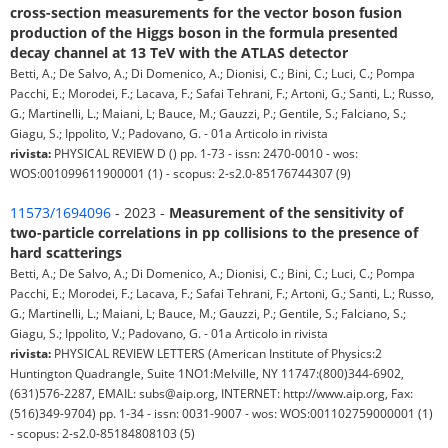
cross-section measurements for the vector boson fusion
production of the Higgs boson in the formula presented
decay channel at 13 TeV with the ATLAS detector
Betti, A.; De Salvo, A.; Di Domenico, A.; Dionisi, C.; Bini, C.; Luci, C.; Pompa
Pacchi, E.; Morodei, F.; Lacava, F.; Safai Tehrani, F.; Artoni, G.; Santi, L.; Russo,
G.; Martinelli, L.; Maiani, L; Bauce, M.; Gauzzi, P.; Gentile, S.; Falciano, S.;
Giagu, S.; Ippolito, V.; Padovano, G. - 01a Articolo in rivista
rivista:
PHYSICAL REVIEW D () pp. 1-73 - issn: 2470-0010 - wos:
WOS:001099611900001 (1) - scopus: 2-s2.0-85176744307 (9)
11573/1694096
- 2023 -
Measurement of the sensitivity of
two-particle correlations in pp collisions to the presence of
hard scatterings
Betti, A.; De Salvo, A.; Di Domenico, A.; Dionisi, C.; Bini, C.; Luci, C.; Pompa
Pacchi, E.; Morodei, F.; Lacava, F.; Safai Tehrani, F.; Artoni, G.; Santi, L.; Russo,
G.; Martinelli, L.; Maiani, L; Bauce, M.; Gauzzi, P.; Gentile, S.; Falciano, S.;
Giagu, S.; Ippolito, V.; Padovano, G. - 01a Articolo in rivista
rivista:
PHYSICAL REVIEW LETTERS (American Institute of Physics:2
Huntington Quadrangle, Suite 1NO1:Melville, NY 11747:(800)344-6902,
(631)576-2287, EMAIL: subs@aip.org, INTERNET: http://www.aip.org, Fax:
(516)349-9704) pp. 1-34 - issn: 0031-9007 - wos: WOS:001102759000001 (1)
- scopus: 2-s2.0-85184808103 (5)