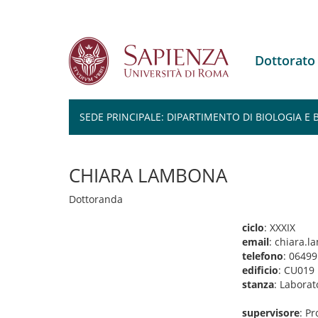
Dottorato
SEDE PRINCIPALE: DIPARTIMENTO DI BIOLOGIA E
Salta
al
CHIARA LAMBONA
contenuto
principale
Dottoranda
ciclo
: XXXIX
email
: chiara.
telefono
: 0649
edificio
: CU019
stanza
: Laborat
supervisore
: Pr