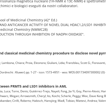
di risonanza magnetica nucleare (1H-NMR e 13C-NMR) e spettrometria 
himici e biologici eseguiti da nostri collaboratori.
ool of Medicinal Chemistry (42° Ed.)
SIS AND ANTICANCER ACTIVITY OF NOVEL DUAL HDAC1,2/LSD1 INHIBI
n Medicinal Chemistry (NMMC28)
PRODUCTION THROUGH INHIBITION OF NADPH OXIDASE".
 classical medicinal chemistry procedure to disclose novel py
 Lambona, Chiara; Proia, Eleonora; Giuliani, Lidia; Franzblau, Scott G.; Fioravanti,
cht : Kluwer) pp. 1-27 - issn: 1573-4951 - wos: WOS:001734097300002 (0) - 
between PRMT5 and LSD1 inhibitors in AML
ta, Luca; Torre, Denis; Gutiérrez-Trejo, Nayeli; Fong, Jia Yi; Goy, Pierre-Alexis; 
 Schwarz, Megan; Arrowsmith, Cheryl; Ito, Koichi; Scherle, Peggy; Wee, Dave Keng 
dan; Cirilli, Roberto; Habisch, Hansjörg; Madl, Tobias; Mattevi, Andrea; Valente