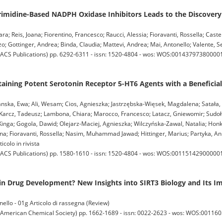
yrimidine-Based NADPH Oxidase Inhibitors Leads to the Discovery
; Reis, Joana; Fiorentino, Francesco; Raucci, Alessia; Fioravanti, Rossella; Cas
o; Gottinger, Andrea; Binda, Claudia; Mattevi, Andrea; Mai, Antonello; Valente, Ser
 Publications) pp. 6292-6311 - issn: 1520-4804 - wos: WOS:001437973800001 (
taining Potent Serotonin Receptor 5-HT6 Agents with a Beneficia
nska, Ewa; Ali, Wesam; Cios, Agnieszka; Jastrzębska-Więsek, Magdalena; Satała,
; Karcz, Tadeusz; Lambona, Chiara; Marocco, Francesco; Latacz, Gniewomir; Sudoł-
Kinga; Gogola, Dawid; Olejarz-Maciej, Agnieszka; Wilczyńska-Zawal, Natalia; Hon
na; Fioravanti, Rossella; Nasim, Muhammad Jawad; Hittinger, Marius; Partyka, A
icolo in rivista
 Publications) pp. 1580-1610 - issn: 1520-4804 - wos: WOS:001151429000001 (
in Drug Development? New Insights into SIRT3 Biology and Its Im
ello - 01g Articolo di rassegna (Review)
rican Chemical Society) pp. 1662-1689 - issn: 0022-2623 - wos: WOS:0011605