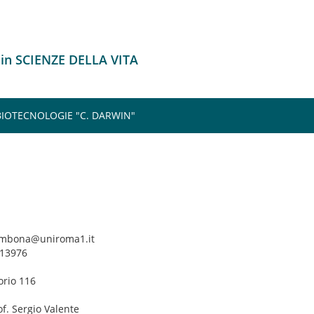
 in SCIENZE DELLA VITA
 BIOTECNOLOGIE "C. DARWIN"
lambona@uniroma1.it
913976
orio 116
of. Sergio Valente