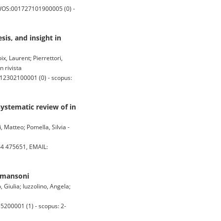
 WOS:001727101900005 (0) -
sis, and insight in
x, Laurent; Pierrettori,
n rivista
12302100001 (0) - scopus:
ystematic review of in
, Matteo; Pomella, Silvia -
4 475651, EMAIL:
a mansoni
Giulia; Iuzzolino, Angela;
200001 (1) - scopus: 2-