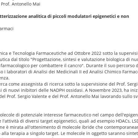
: Prof. Antonello Mai
atterizzazione analitica di piccoli modulatori epigenetici e non
farmaci
ica e Tecnologia Farmaceutiche ad Ottobre 2022 sotto la supervisi
ca dal titolo "Progettazione, sintesi e valutazione biologica di nuov
armacologico per combattere il cancro". Durante il suo percorso di 
o i laboratori di Analisi dei Medicinali II ed Analisi Chimico Farma
lenza.
erca come assegnista di ricerca sotto la supervisione del Prof. Sergi
 di nuovi inibitori delle NADPH ossidasi. A Novembre 2023, ha inizi
 del Prof. Sergio Valente e del Prof. Antonello Mai lavorando sullo s
 molecole di potenziale interesse farmaceutico nel campo dell'epige
l'attività di diversi target epigenetici, quali ad esempio HDACs, 
zione è mirata all'ottenimento di molecole ibride che contemporan
o alla terapia a singolo target. Le molecole in oggetto saranno sintet