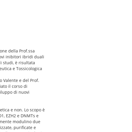
one della Prof.ssa
i inibitori ibridi duali
studi, è risultata
ceutica e Tossicologica
o Valente e del Prof.
ato il corso di
viluppo di nuovi
netica e non. Lo scopo è
LSD1, EZH2 e DNMTs e
eamente modulino due
izzate, purificate e