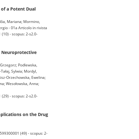
 of a Potent Dual
telôa, Mariana; Mormino,
gio - 01a Articolo in rivista
10) - scopus: 2-s2.0-
l Neuroprotective
 Grzegorz; Podlewska,
Tałaj, Sylwia; Mordyl,
kisz-Orzechowska, Ewelina;
nna; Wesołowska, Anna;
29) - scopus: 2-s2.0-
plications on the Drug
99300001 (49) - scopus: 2-