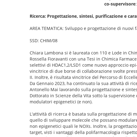
co-supervisore
Ricerca: Progettazione, sintesi, purificazione e car
AREA TEMATICA: Sviluppo e progettazione di nuovi 
SSD: CHIM/08
Chiara Lambona si è laureata con 110 e Lode in Chim
Rossella Fioravanti con una Tesi in Chimica Farmaceuti
selettivi di HDAC1,2/LSD1 come nuovo approccio epi-f
vincitrice di due borse di collaborazione svolte press
II. Inoltre, è risultata vincitrice del Percorso di Eccel
Da Gennaio 2023, ha continuato la sua attività di ric
Antonello Mai lavorando sulla progettazione e sintesi
Dottorato in Scienze della Vita sotto la supervisione
modulatori epigenetici (e non).
L'attività di ricerca è basata sulla progettazione di
quello di sviluppare molecole che possano modulare 
non epigenetici quali le NOXs. Inoltre, la progetta
target, visti i vantaggi della polifarmacologia rispett