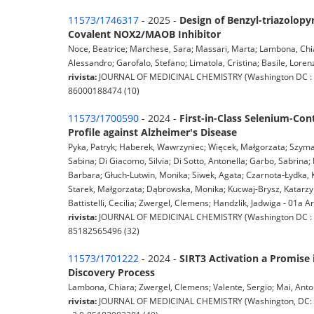
11573/1746317
- 2025 -
Design of Benzyl-triazolop
Covalent NOX2/MAOB Inhibitor
Noce, Beatrice; Marchese, Sara; Massari, Marta; Lambona, Chiara
Alessandro; Garofalo, Stefano; Limatola, Cristina; Basile, Lorenz
rivista:
JOURNAL OF MEDICINAL CHEMISTRY (Washington DC : ACS
86000188474 (10)
11573/1700590
- 2024 -
First-in-Class Selenium-Con
Profile against Alzheimer's Disease
Pyka, Patryk; Haberek, Wawrzyniec; Więcek, Małgorzata; Szyma
Sabina; Di Giacomo, Silvia; Di Sotto, Antonella; Garbo, Sabrina
Barbara; Głuch-Lutwin, Monika; Siwek, Agata; Czarnota-Łydka, 
Starek, Małgorzata; Dąbrowska, Monika; Kucwaj-Brysz, Katarzy
Battistelli, Cecilia; Zwergel, Clemens; Handzlik, Jadwiga - 01a Art
rivista:
JOURNAL OF MEDICINAL CHEMISTRY (Washington DC : ACS
85182565496 (32)
11573/1701222
- 2024 -
SIRT3 Activation a Promise 
Discovery Process
Lambona, Chiara; Zwergel, Clemens; Valente, Sergio; Mai, Anton
rivista:
JOURNAL OF MEDICINAL CHEMISTRY (Washington, DC: Ame