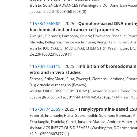
rivista:
SCIENCE ADVANCES (Washington, DC : American Associat
scopus: 2-s2.0-105034601668 (0)
11573/1756562
- 2025 -
Quinoline-based DNA methylt
biochemical and anticancer cell properties
Zwergel, Clemens; Lambona, Chiara; Fioravanti, Rossella; Raucci,
Michela; Pellegrini, Francesca Romana; Xiong, Yan; Jin, Jian; Arim
rivista:
JOURNAL OF MEDICINAL CHEMISTRY (Washington, DC: Ame
2-s2.0-105023168579 (1)
11573/1753115
- 2025 -
Inhibition of bromodomain a
vitro and in vivo studies
Ferraro, Erika; Macrì, Elisa; Zwergel, Clemens; Lambona, Chiara; 
01g Articolo di rassegna (Review)
rivista:
DRUG DISCOVERY TODAY (Elsevier Science Limited Tre
ct.subs@rbi.co.uk, Fax: 011 44 1444 445423) pp. 1-14 - issn:
11573/1742369
- 2025 -
Tranylcypromine-Based LSD1
Fabbrizi, Emanuele; Hailu, Gebremedhin Solomon; Ganesan, A.; F
Trisciuoglio, Daniela; Caroli, Jonatan; Mattevi, Andrea; Häberli, Cé
rivista:
ACS INFECTIOUS DISEASES (Washington, DC : American C
s2.0-105009607477 (1)