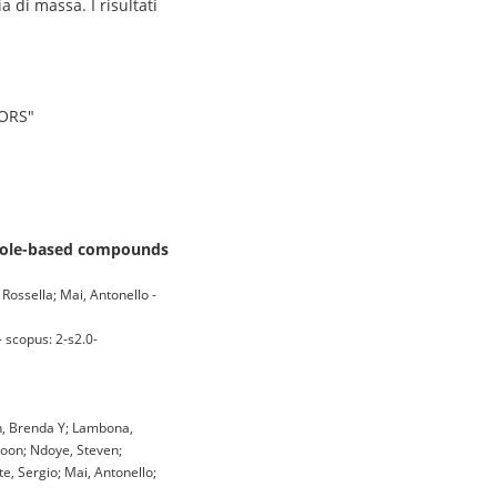
di massa. I risultati
TORS"
rrole-based compounds
 Rossella; Mai, Antonello -
scopus: 2-s2.0-
Han, Brenda Y; Lambona,
Boon; Ndoye, Steven;
, Sergio; Mai, Antonello;