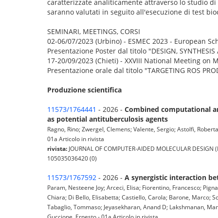
caratterizzate analiticamente attraverso lo studio 
saranno valutati in seguito all'esecuzione di test bioc
SEMINARI, MEETINGS, CORSI
02-06/07/2023 (Urbino) - ESMEC 2023 - European Sch
Presentazione Poster dal titolo "DESIGN, SYNTHE
17-20/09/2023 (Chieti) - XXVIII National Meeting o
Presentazione orale dal titolo "TARGETING ROS 
Produzione scientifica
11573/1764441
- 2026 -
Combined computational and
as potential antituberculosis agents
Ragno, Rino; Zwergel, Clemens; Valente, Sergio; Astolfi, Roberta;
01a Articolo in rivista
rivista:
JOURNAL OF COMPUTER-AIDED MOLECULAR DESIGN (Dordre
105035036420 (0)
11573/1767592
- 2026 -
A synergistic interaction 
Param, Nesteene Joy; Arceci, Elisa; Fiorentino, Francesco; Pigna
Chiara; Di Bello, Elisabetta; Castiello, Carola; Barone, Marco;
Tabaglio, Tommaso; Jeyasekharan, Anand D; Lakshmanan, Manikan
Guccione, Ernesto - 01a Articolo in rivista