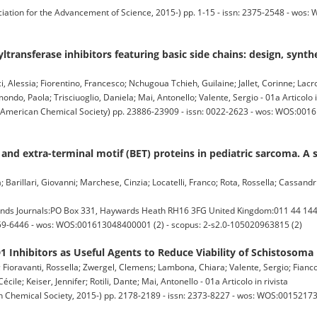
ion for the Advancement of Science, 2015-) pp. 1-15 - issn: 2375-2548 - wos:
ransferase inhibitors featuring basic side chains: design, synthe
 Alessia; Fiorentino, Francesco; Nchugoua Tchieh, Guilaine; Jallet, Corinne; Lacroi
ondo, Paola; Trisciuoglio, Daniela; Mai, Antonello; Valente, Sergio - 01a Articolo i
rican Chemical Society) pp. 23886-23909 - issn: 0022-2623 - wos: WOS:0016
nd extra-terminal motif (BET) proteins in pediatric sarcoma. A s
Barillari, Giovanni; Marchese, Cinzia; Locatelli, Franco; Rota, Rossella; Cassandri
nds Journals:PO Box 331, Haywards Heath RH16 3FG United Kingdom:011 44 144
 1359-6446 - wos: WOS:001613048400001 (2) - scopus: 2-s2.0-105020963815 (2)
 Inhibitors as Useful Agents to Reduce Viability of Schistosom
ioravanti, Rossella; Zwergel, Clemens; Lambona, Chiara; Valente, Sergio; Fianco, 
cile; Keiser, Jennifer; Rotili, Dante; Mai, Antonello - 01a Articolo in rivista
hemical Society, 2015-) pp. 2178-2189 - issn: 2373-8227 - wos: WOS:001521735