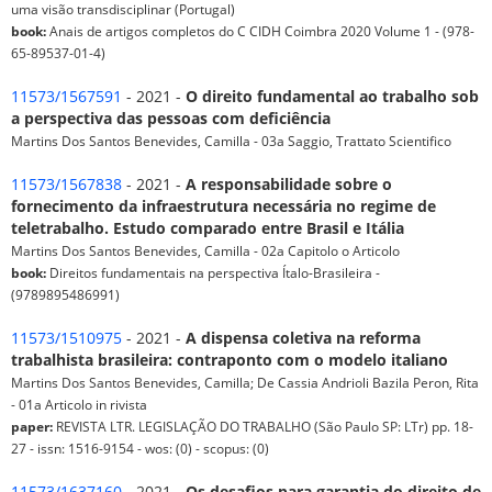
uma visão transdisciplinar (Portugal)
book:
Anais de artigos completos do C CIDH Coimbra 2020 Volume 1 - (978-
65-89537-01-4)
11573/1567591
- 2021 -
O direito fundamental ao trabalho sob
a perspectiva das pessoas com deficiência
Martins Dos Santos Benevides, Camilla - 03a Saggio, Trattato Scientifico
11573/1567838
- 2021 -
A responsabilidade sobre o
fornecimento da infraestrutura necessária no regime de
teletrabalho. Estudo comparado entre Brasil e Itália
Martins Dos Santos Benevides, Camilla - 02a Capitolo o Articolo
book:
Direitos fundamentais na perspectiva Ítalo-Brasileira -
(9789895486991)
11573/1510975
- 2021 -
A dispensa coletiva na reforma
trabalhista brasileira: contraponto com o modelo italiano
Martins Dos Santos Benevides, Camilla; De Cassia Andrioli Bazila Peron, Rita
- 01a Articolo in rivista
paper:
REVISTA LTR. LEGISLAÇÃO DO TRABALHO (São Paulo SP: LTr) pp. 18-
27 - issn: 1516-9154 - wos: (0) - scopus: (0)
11573/1637160
- 2021 -
Os desafios para garantia do direito de