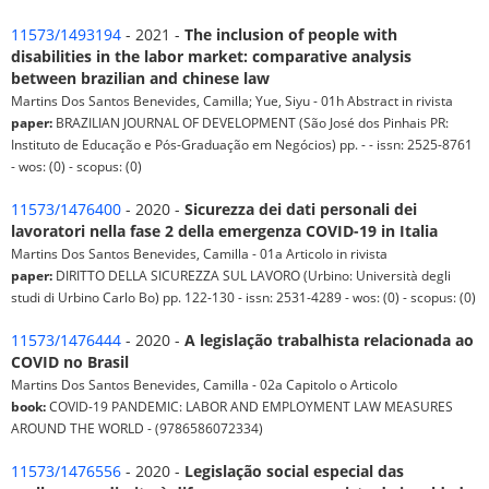
11573/1493194
- 2021 -
The inclusion of people with
disabilities in the labor market: comparative analysis
between brazilian and chinese law
Martins Dos Santos Benevides, Camilla; Yue, Siyu - 01h Abstract in rivista
paper:
BRAZILIAN JOURNAL OF DEVELOPMENT (São José dos Pinhais PR:
Instituto de Educação e Pós-Graduação em Negócios) pp. - - issn: 2525-8761
- wos: (0) - scopus: (0)
11573/1476400
- 2020 -
Sicurezza dei dati personali dei
lavoratori nella fase 2 della emergenza COVID-19 in Italia
Martins Dos Santos Benevides, Camilla - 01a Articolo in rivista
paper:
DIRITTO DELLA SICUREZZA SUL LAVORO (Urbino: Università degli
studi di Urbino Carlo Bo) pp. 122-130 - issn: 2531-4289 - wos: (0) - scopus: (0)
11573/1476444
- 2020 -
A legislação trabalhista relacionada ao
COVID no Brasil
Martins Dos Santos Benevides, Camilla - 02a Capitolo o Articolo
book:
COVID-19 PANDEMIC: LABOR AND EMPLOYMENT LAW MEASURES
AROUND THE WORLD - (9786586072334)
11573/1476556
- 2020 -
Legislação social especial das