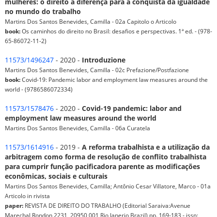
mulheres: o direito à diferença para a conquista da igualdade
no mundo do trabalho
Martins Dos Santos Benevides, Camilla - 02a Capitolo o Articolo
book:
Os caminhos do direito no Brasil: desafios e perspectivas. 1ª ed. - (978-
65-86072-11-2)
11573/1496247
- 2020 -
Introduzione
Martins Dos Santos Benevides, Camilla - 02c Prefazione/Postfazione
book:
Covid-19: Pandemic labor and employment law measures around the
world - (9786586072334)
11573/1578476
- 2020 -
Covid-19 pandemic: labor and
employment law measures around the world
Martins Dos Santos Benevides, Camilla - 06a Curatela
11573/1614916
- 2019 -
A reforma trabalhista e a utilização da
arbitragem como forma de resolução de conflito trabalhista
para cumprir função pacificadora parente as modificações
econômicas, sociais e culturais
Martins Dos Santos Benevides, Camilla; Antônio Cesar Villatore, Marco - 01a
Articolo in rivista
paper:
REVISTA DE DIREITO DO TRABALHO (Editorial Saraiva:Avenue
Marechal Rondon 2231, 20950 001 Rio Janerio Brazil) pp. 169-183 - issn: