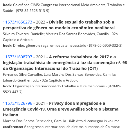
book:
Coletânea CIMS: Congresso Internacional Meio Ambiente, Trabalho e
Saúde - (978-85-5523-513-9)
11573/1656273
- 2022 -
Divisão sexual do trabalho sob a
perspectiva de gênero no modelo econômico neoliberal
Silveira Tavares, Danielle; Martins Dos Santos Benevides, Camilla - 02a
Capitolo o Articolo
book:
Direito, gênero e raça: em debate necessário - (978-65-5959-332-3)
11573/1608797
- 2021 -
A reforma trabalhista de 2017 e a
legislação trabalhista de emergência à luz da convenção nº. 98
da Organização Internacional do Trabalho (OIT)
Fernando Silva Carvalho, Luis; Martins Dos Santos Benevides, Camilla;
Eduardo Gunther, Luiz - 02a Capitolo o Articolo
book:
Organização Internacional do Trabalho e Direitos Sociais - (978-85-
5523-447-7)
11573/1526796
- 2021 -
Privacy dos Empregados e a
Emergência Covid-19. Uma Breve Análise Sobre o Sistema
Italiano
Martins Dos Santos Benevides, Camilla - 04b Atto di convegno in volume
conference:
V congresso internacional de direitos humanos de Coimbra: