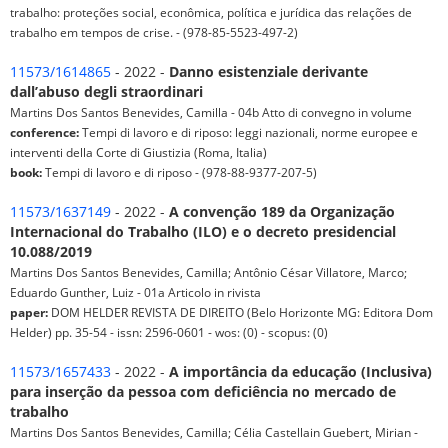
trabalho: proteções social, econômica, política e jurídica das relações de
trabalho em tempos de crise. - (978-85-5523-497-2)
11573/1614865
- 2022 -
Danno esistenziale derivante
dall’abuso degli straordinari
Martins Dos Santos Benevides, Camilla - 04b Atto di convegno in volume
conference:
Tempi di lavoro e di riposo: leggi nazionali, norme europee e
interventi della Corte di Giustizia (Roma, Italia)
book:
Tempi di lavoro e di riposo - (978-88-9377-207-5)
11573/1637149
- 2022 -
A convenção 189 da Organização
Internacional do Trabalho (ILO) e o decreto presidencial
10.088/2019
Martins Dos Santos Benevides, Camilla; Antônio César Villatore, Marco;
Eduardo Gunther, Luiz - 01a Articolo in rivista
paper:
DOM HELDER REVISTA DE DIREITO (Belo Horizonte MG: Editora Dom
Helder) pp. 35-54 - issn: 2596-0601 - wos: (0) - scopus: (0)
11573/1657433
- 2022 -
A importância da educação (Inclusiva)
para inserção da pessoa com deficiência no mercado de
trabalho
Martins Dos Santos Benevides, Camilla; Célia Castellain Guebert, Mirian -