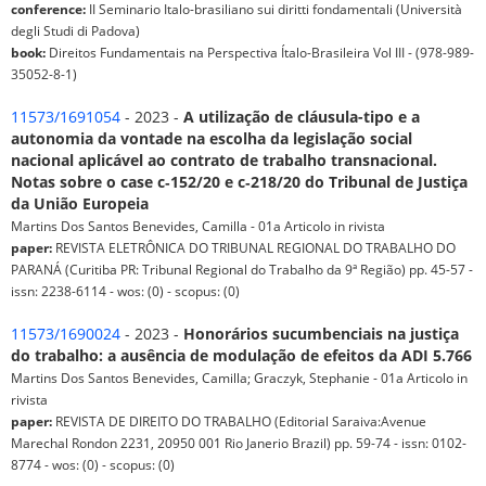
conference:
II Seminario Italo-brasiliano sui diritti fondamentali (Università
degli Studi di Padova)
book:
Direitos Fundamentais na Perspectiva Ítalo-Brasileira Vol III - (978-989-
35052-8-1)
11573/1691054
- 2023 -
A utilização de cláusula-tipo e a
autonomia da vontade na escolha da legislação social
nacional aplicável ao contrato de trabalho transnacional.
Notas sobre o case c‑152/20 e c‑218/20 do Tribunal de Justiça
da União Europeia
Martins Dos Santos Benevides, Camilla - 01a Articolo in rivista
paper:
REVISTA ELETRÔNICA DO TRIBUNAL REGIONAL DO TRABALHO DO
PARANÁ (Curitiba PR: Tribunal Regional do Trabalho da 9ª Região) pp. 45-57 -
issn: 2238-6114 - wos: (0) - scopus: (0)
11573/1690024
- 2023 -
Honorários sucumbenciais na justiça
do trabalho: a ausência de modulação de efeitos da ADI 5.766
Martins Dos Santos Benevides, Camilla; Graczyk, Stephanie - 01a Articolo in
rivista
paper:
REVISTA DE DIREITO DO TRABALHO (Editorial Saraiva:Avenue
Marechal Rondon 2231, 20950 001 Rio Janerio Brazil) pp. 59-74 - issn: 0102-
8774 - wos: (0) - scopus: (0)