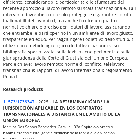
efficiente, considerando le particolarità e le sfumature del
recente approccio al lavoro remoto su scala transnazionale. Tali
interventi dovrebbero non solo proteggere e garantire i diritti
inalienabili dei lavoratori, ma anche fornire un quadro
normativo chiaro e preciso per i datori di lavoro, assicurando
che entrambe le parti operino in un ambiente di lavoro giusto,
trasparente ed equo. Per raggiungere l'obiettivo dello studio, si
utilizza una metodologia logico-deduttiva, basandosi su
bibliografia specializzata, sulla legislazione pertinente e sulla
giurisprudenza della Corte di Giustizia dell'Unione Europea.
Parole chiave: lavoro remoto; norme di conflitto; telelavoro
transnazionale; rapporti di lavoro internazionali; regolamento
Roma I.
Research products
11573/1736347
- 2025 -
LA DETERMINACIÓN DE LA
JURISDICCIÓN APLICABLE EN LOS CONTRATOS
TRANSNACIONALES A DISTANCIA EN EL ÁMBITO DE LA
UNIÓN EUROPEA
Martins Dos Santos Benevides, Camilla - 02a Capitolo o Articolo
book:
Derecho e Inteligencia Artificial: de la teoría a la aplicación -
(9789893534274)