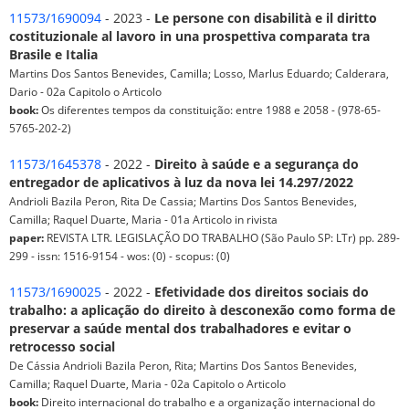
11573/1690094
- 2023 -
Le persone con disabilità e il diritto
costituzionale al lavoro in una prospettiva comparata tra
Brasile e Italia
Martins Dos Santos Benevides, Camilla; Losso, Marlus Eduardo; Calderara,
Dario - 02a Capitolo o Articolo
book:
Os diferentes tempos da constituição: entre 1988 e 2058 - (978-65-
5765-202-2)
11573/1645378
- 2022 -
Direito à saúde e a segurança do
entregador de aplicativos à luz da nova lei 14.297/2022
Andrioli Bazila Peron, Rita De Cassia; Martins Dos Santos Benevides,
Camilla; Raquel Duarte, Maria - 01a Articolo in rivista
paper:
REVISTA LTR. LEGISLAÇÃO DO TRABALHO (São Paulo SP: LTr) pp. 289-
299 - issn: 1516-9154 - wos: (0) - scopus: (0)
11573/1690025
- 2022 -
Efetividade dos direitos sociais do
trabalho: a aplicação do direito à desconexão como forma de
preservar a saúde mental dos trabalhadores e evitar o
retrocesso social
De Cássia Andrioli Bazila Peron, Rita; Martins Dos Santos Benevides,
Camilla; Raquel Duarte, Maria - 02a Capitolo o Articolo
book:
Direito internacional do trabalho e a organização internacional do