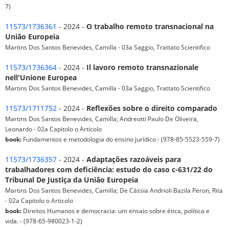
7)
11573/1736361
- 2024 -
O trabalho remoto transnacional na
União Europeia
Martins Dos Santos Benevides, Camilla - 03a Saggio, Trattato Scientifico
11573/1736364
- 2024 -
Il lavoro remoto transnazionale
nell'Unione Europea
Martins Dos Santos Benevides, Camilla - 03a Saggio, Trattato Scientifico
11573/1711752
- 2024 -
Reflexões sobre o direito comparado
Martins Dos Santos Benevides, Camilla; Andreotti Paulo De Oliveira,
Leonardo - 02a Capitolo o Articolo
book:
Fundamentos e metodologia do ensino jurídico - (978-85-5523-559-7)
11573/1736357
- 2024 -
Adaptações razoáveis para
trabalhadores com deficiência: estudo do caso c-631/22 do
Tribunal De Justiça da União Europeia
Martins Dos Santos Benevides, Camilla; De Cássia Andrioli Bazila Peron, Rita
- 02a Capitolo o Articolo
book:
Direitos Humanos e democracia: um ensaio sobre ética, política e
vida. - (978-65-980023-1-2)