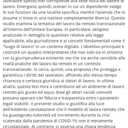
lavoratore spesso non corrisponde alla sede fisica del datore di
lavoro. Emergono, quindi, scenari in cui un dipendente svolge
le sue funzioni da una località specifica, mentre l'azienda che lo
assume si trova in una nazione completamente diversa. Questo
studio esamina la tematica del lavoro da remoto transnazionale
all'interno dell'Unione Europea. In particolare, vengono
analizzate in dettaglio le questioni relative alla legge
applicabile, alla giurisdizione e ai concetti fondamentali come il
"luogo di lavoro" in un contesto digitale. L'obiettivo principale è
costruire un quadro interpretativo che non solo sia in sintonia
con la giurisprudenza esistente, ma che sia anche sensibile alle
realtà pratiche del lavoro da remoto in un contesto
transnazionale. Si cerca, quindi, una proposta che protegga e
garantisca i diritti dei lavoratori, offrendo allo stesso tempo
chiarezza e certezza giuridica ai datori di lavoro. In ultima
analisi, questa tesi mira a contribuire ad un ambiente di lavoro
remoto più giusto ed equo, dove gli attori sociali coinvolti
possano operare con fiducia e trasparenza entro i parametri
legali stabiliti. Il presente studio si giustifica alla luce
dell'evidente constatazione che il modello di lavoro remoto, che
ha guadagnato notorietà ed incremento durante la crisi
scatenata dalla pandemia di COVID-19, non è meramente
circostanziale. Al contrario, si osserva una chiara tendenza