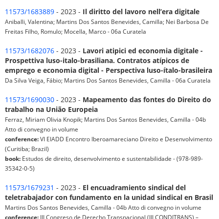
11573/1683889
- 2023 -
Il diritto del lavoro nell’era digitale
Aniballi, Valentina; Martins Dos Santos Benevides, Camilla; Nei Barbosa De
Freitas Filho, Romulo; Mocella, Marco - 06a Curatela
11573/1682076
- 2023 -
Lavori atipici ed economia digitale -
Prospettiva luso-italo-brasiliana. Contratos atípicos de
emprego e economia digital - Perspectiva luso-ítalo-brasileira
Da Silva Veiga, Fábio; Martins Dos Santos Benevides, Camilla - 06a Curatela
11573/1690030
- 2023 -
Mapeamento das fontes do Direito do
trabalho na União Europeia
Ferraz, Miriam Olivia Knopik; Martins Dos Santos Benevides, Camilla - 04b
Atto di convegno in volume
conference:
VI EIADD Encontro Iberoamareciano Direito e Desenvolvimento
(Curitiba; Brazil)
book:
Estudos de direito, desenvolvimento e sustentabilidade - (978-989-
35342-0-5)
11573/1679231
- 2023 -
El encuadramiento sindical del
teletrabajador con fundamento en la unidad sindical en Brasil
Martins Dos Santos Benevides, Camilla - 04b Atto di convegno in volume
conference:
III Congreso de Derecho Transnacional (III CONDITRANS) –