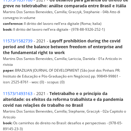
greve no teletrabalho: análise comparada entre Brasil e Itália
Martins Dos Santos Benevides, Camilla; Graczyk, Stephanie - 04b Atto di
convegno in volume
conference:
Il diritto del lavoro nell'era digitale (Roma; Italia)
book:
Il diritto del lavoro nell'era digitale - (978-88-9326-252-1)
11573/1582739
- 2021 -
Layoff prohibition during the covid
period and the balance between freedom of enterprise and
the fundamental right to work
Martins Dos Santos Benevides, Camilla; Lariccia, Daniela - 01a Articolo in
rivista
paper:
BRAZILIAN JOURNAL OF DEVELOPMENT (São José dos Pinhais PR:
Instituto de Educação e Pós-Graduação em Negócios) pp. 99849-99861 -
issn: 2525-8761 - wos: (0) - scopus: (0)
11573/1493163
- 2021 -
Teletrabalho e o princípio da
alteridade: os efeitos da reforma trabalhista e da pandemia
covid nas relações de trabalho no Brasil
Martins Dos Santos Benevides, Camilla; Stephanie, Graczyk - 02a Capitolo o
Articolo
book:
Os caminhos do direito no Brasil: desafios e perspectivas - (978-65-
89145-23-3)