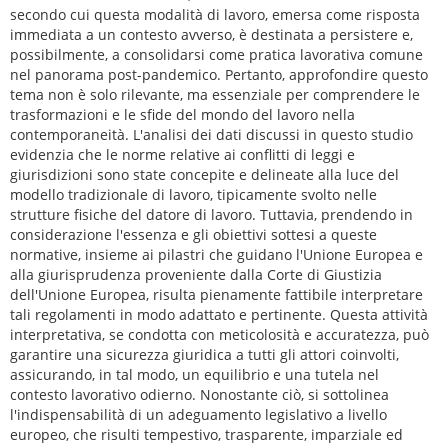
secondo cui questa modalità di lavoro, emersa come risposta
immediata a un contesto avverso, è destinata a persistere e,
possibilmente, a consolidarsi come pratica lavorativa comune
nel panorama post-pandemico. Pertanto, approfondire questo
tema non è solo rilevante, ma essenziale per comprendere le
trasformazioni e le sfide del mondo del lavoro nella
contemporaneità. L'analisi dei dati discussi in questo studio
evidenzia che le norme relative ai conflitti di leggi e
giurisdizioni sono state concepite e delineate alla luce del
modello tradizionale di lavoro, tipicamente svolto nelle
strutture fisiche del datore di lavoro. Tuttavia, prendendo in
considerazione l'essenza e gli obiettivi sottesi a queste
normative, insieme ai pilastri che guidano l'Unione Europea e
alla giurisprudenza proveniente dalla Corte di Giustizia
dell'Unione Europea, risulta pienamente fattibile interpretare
tali regolamenti in modo adattato e pertinente. Questa attività
interpretativa, se condotta con meticolosità e accuratezza, può
garantire una sicurezza giuridica a tutti gli attori coinvolti,
assicurando, in tal modo, un equilibrio e una tutela nel
contesto lavorativo odierno. Nonostante ciò, si sottolinea
l'indispensabilità di un adeguamento legislativo a livello
europeo, che risulti tempestivo, trasparente, imparziale ed