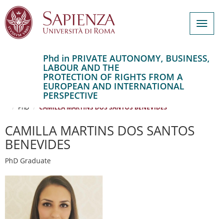
Togg
navig
Phd in PRIVATE AUTONOMY, BUSINESS,
LABOUR AND THE
Salta
PROTECTION OF RIGHTS FROM A
al
Home
EUROPEAN AND INTERNATIONAL
contenuto
PRIVATE AUTONOMY, BUSINESS, LABOUR AND THE PROTECTION OF
PERSPECTIVE
RIGHTS FROM A EUROPEAN AND INTERNATIONAL PERSPECTIVE
principale
PhD
CAMILLA MARTINS DOS SANTOS BENEVIDES
CAMILLA MARTINS DOS SANTOS
BENEVIDES
PhD Graduate