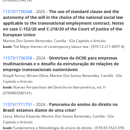
11573/1736348
- 2025 -
The use of standard clause and the
autonomy of the will in the choice of the national social law
applicable to the transnational employment contract. Notes
on case C-152/20 and C-218/20 of the Court of Justice of the
European Union
Martins Dos Santos Benevides, Camilla - 02a Capitolo o Articolo
book:
The Major themes of contemporary labour law - (979-12-211-8097-8)
11573/1736358
- 2024 -
Diretrizes da OCDE para empresas
multinacionais e o desafio da estruturação de relações de
emprego transnacionais sustentáveis
Knopik Ferraz, Miriam Olivia; Martins Dos Santos Benevides, Camilla - 02a
Capitolo o Articolo
book:
Nuevas Perspectivas del Derecho en Iberoamérica, vol. II -
(9789893580141)
11573/1711751
- 2024 -
Panorama do ensino do direito no
Brasil: estamos diante de uma crise?
Losso, Marlus Eduardo; Martins Dos Santos Benevides, Camilla - 02a
Capitolo o Articolo
book:
Fundamentos e Metodologia do ensino do direito - (978-85-5523-559-