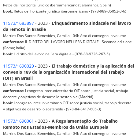
Retos del horizonte jurídico iberoamericano (Salamanca; Spain)
book:
Retos del horizonte jurídico iberoamericano - (978-989-35052-3-6)
11573/1683897
- 2023 -
L’inquadramento sindacale nel lavoro
da remoto in Brasile
Martins Dos Santos Benevides, Camilla - 04b Atto di convegno in volume
conference:
IL DIRITTO DEL LAVORO NELL’ERA DIGITALE - Seconda edizione
(Roma; Italia)
book:
Il diritto del lavoro nell'era digitale - (978-88-9326-267-5)
11573/1690029
- 2023 -
El trabajo doméstico y la aplicación del
convenio 189 de la organización internacional del Trabajo
(OIT) en Brasil
Martins Dos Santos Benevides, Camilla - 04b Atto di convegno in volume
conference:
I congreso interuniversitario OIT sobre justicia social, trabajo
decente y objetivos de desarrollo sostenible (Madrid)
book:
I congreso interuniversitario OIT sobre justicia social, trabajo decente
y objetivos de desarrollo sostenible - (978-84-8417-605-3)
11573/1690061
- 2023 -
A Regulamentação do Trabalho
Remoto nos Estados-Membros da União Europeia
Martins Dos Santos Benevides, Camilla - 04b Atto di convegno in volume