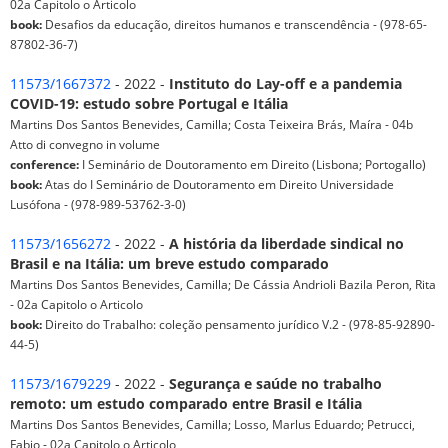
02a Capitolo o Articolo
book:
Desafios da educação, direitos humanos e transcendência - (978-65-
87802-36-7)
11573/1667372
- 2022 -
Instituto do Lay-off e a pandemia
COVID-19: estudo sobre Portugal e Itália
Martins Dos Santos Benevides, Camilla; Costa Teixeira Brás, Maíra - 04b
Atto di convegno in volume
conference:
I Seminário de Doutoramento em Direito (Lisbona; Portogallo)
book:
Atas do I Seminário de Doutoramento em Direito Universidade
Lusófona - (978-989-53762-3-0)
11573/1656272
- 2022 -
A história da liberdade sindical no
Brasil e na Itália: um breve estudo comparado
Martins Dos Santos Benevides, Camilla; De Cássia Andrioli Bazila Peron, Rita
- 02a Capitolo o Articolo
book:
Direito do Trabalho: coleção pensamento jurídico V.2 - (978-85-92890-
44-5)
11573/1679229
- 2022 -
Segurança e saúde no trabalho
remoto: um estudo comparado entre Brasil e Itália
Martins Dos Santos Benevides, Camilla; Losso, Marlus Eduardo; Petrucci,
Fabio - 02a Capitolo o Articolo