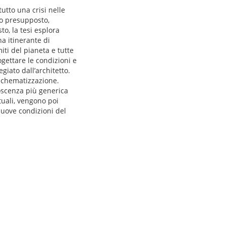
utto una crisi nelle
sto presupposto,
to, la tesi esplora
na itinerante di
iti del pianeta e tutte
gettare le condizioni e
giato dall’architetto.
a schematizzazione.
oscenza più generica
tuali, vengono poi
nuove condizioni del