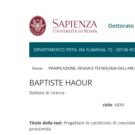
Dottorato
DIPARTIMENTO PDTA, VIA FLAMINIA, 72 - 00196 
Salta
al
Home
PIANIFICAZIONE, DESIGN E TECNOLOGIA DELL'AR
contenuto
principale
BAPTISTE HAOUR
Dottore di ricerca
ciclo
: XXXV
Titolo della tesi:
Progettare le condizioni di coesiste
prossimità.