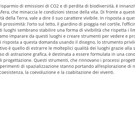
isparmio di emissioni di CO2 e di perdita di biodiversità, è innanzit
biosfera, che minaccia le condizioni stesse della vita. Di fronte a que
à della Terra, vale a dire il suo carattere vivibile. In risposta a ques
ossimità: l’orto sul tetto, il giardino di pioggia nel cortile, l’offici
ti luoghi sembrano stabilire una forma di vivibilità che rispetta i lim
iamo imparare da questi luoghi e creare strumenti per vedere e pro
 di risposta a questa domanda usando il disegno, lo strumento privile
ivo è quello di estrarre le molteplici qualità dei luoghi grazie all
so di astrazione grafica, è destinata a essere formulata in una con
i progettazione. Questi strumenti, che rinnovano i processi proget
perimenti di spazializzazione stanno portando all’esplorazione di 
a coesistenza, la coevoluzione e la coabitazione dei viventi.