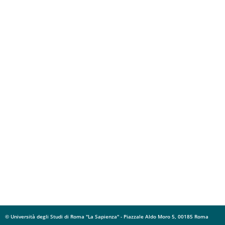
© Università degli Studi di Roma "La Sapienza" - Piazzale Aldo Moro 5, 00185 Roma