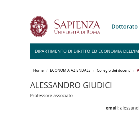
Dottorat
DIPARTIMENTO DI DIRITTO ED ECONOMIA DELL'I
Salta
al
Home
ECONOMIA AZIENDALE
Collegio dei docenti
A
contenuto
principale
ALESSANDRO GIUDICI
Professore associato
email
: alessand