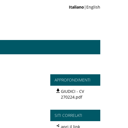
Italiano
|English
APPROFONDIMENTI
GIUDICI - CV
270224.pdf
SITI CORRELATI
apri il link