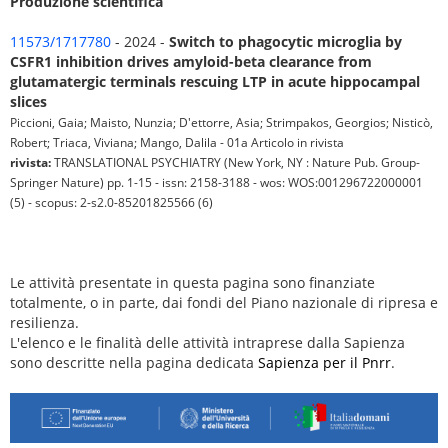
Produzione scientifica
11573/1717780
- 2024 -
Switch to phagocytic microglia by
CSFR1 inhibition drives amyloid-beta clearance from
glutamatergic terminals rescuing LTP in acute hippocampal
slices
Piccioni, Gaia; Maisto, Nunzia; D'ettorre, Asia; Strimpakos, Georgios; Nisticò,
Robert; Triaca, Viviana; Mango, Dalila - 01a Articolo in rivista
rivista:
TRANSLATIONAL PSYCHIATRY (New York, NY : Nature Pub. Group-
Springer Nature) pp. 1-15 - issn: 2158-3188 - wos: WOS:001296722000001
(5) - scopus: 2-s2.0-85201825566 (6)
Le attività presentate in questa pagina sono finanziate
totalmente, o in parte, dai fondi del Piano nazionale di ripresa e
resilienza.
L'elenco e le finalità delle attività intraprese dalla Sapienza
sono descritte nella pagina dedicata
Sapienza per il Pnrr
.