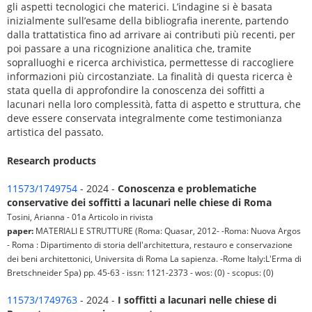
gli aspetti tecnologici che materici. L’indagine si è basata
inizialmente sull’esame della bibliografia inerente, partendo
dalla trattatistica fino ad arrivare ai contributi più recenti, per
poi passare a una ricognizione analitica che, tramite
sopralluoghi e ricerca archivistica, permettesse di raccogliere
informazioni più circostanziate. La finalità di questa ricerca è
stata quella di approfondire la conoscenza dei soffitti a
lacunari nella loro complessità, fatta di aspetto e struttura, che
deve essere conservata integralmente come testimonianza
artistica del passato.
Research products
11573/1749754
- 2024 -
Conoscenza e problematiche
conservative dei soffitti a lacunari nelle chiese di Roma
Tosini, Arianna - 01a Articolo in rivista
paper:
MATERIALI E STRUTTURE (Roma: Quasar, 2012- -Roma: Nuova Argos
- Roma : Dipartimento di storia dell'architettura, restauro e conservazione
dei beni architettonici, Universita di Roma La sapienza. -Rome Italy:L'Erma di
Bretschneider Spa) pp. 45-63 - issn: 1121-2373 - wos: (0) - scopus: (0)
11573/1749763
- 2024 -
I soffitti a lacunari nelle chiese di