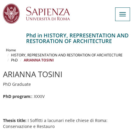
Togg
navig
Phd in HISTORY, REPRESENTATION AND
RESTORATION OF ARCHITECTURE
Salta
al
Home
contenuto
HISTORY, REPRESENTATION AND RESTORATION OF ARCHITECTURE
PhD
ARIANNA TOSINI
principale
ARIANNA TOSINI
PhD Graduate
PhD program:
: XXXIV
Thesis title:
I Soffitti a lacunari nelle chiese di Roma:
Conservazione e Restauro