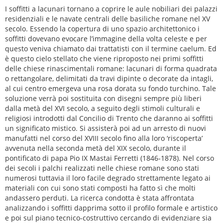
I soffitti a lacunari tornano a coprire le aule nobiliari dei palazzi
residenziali e le navate centrali delle basiliche romane nel XV
secolo. Essendo la copertura di uno spazio architettonico i
soffitti dovevano evocare l’immagine della volta celeste e per
questo veniva chiamato dai trattatisti con il termine caelum. Ed
è questo cielo stellato che viene riproposto nei primi soffitti
delle chiese rinascimentali romane: lacunari di forma quadrata
o rettangolare, delimitati da travi dipinte o decorate da intagli,
al cui centro emergeva una rosa dorata su fondo turchino. Tale
soluzione verrà poi sostituita con disegni sempre più liberi
dalla metà del XVI secolo, a seguito degli stimoli culturali e
religiosi introdotti dal Concilio di Trento che daranno ai soffitti
un significato mistico. Si assisterà poi ad un arresto di nuovi
manufatti nel corso del XVIII secolo fino alla loro ‘riscoperta’
avvenuta nella seconda metà del XIX secolo, durante il
pontificato di papa Pio IX Mastai Ferretti (1846-1878). Nel corso
dei secoli i palchi realizzati nelle chiese romane sono stati
numerosi tuttavia il loro facile degrado strettamente legato ai
materiali con cui sono stati composti ha fatto sì che molti
andassero perduti. La ricerca condotta è stata affrontata
analizzando i soffitti dapprima sotto il profilo formale e artistico
e poi sul piano tecnico-costruttivo cercando di evidenziare sia