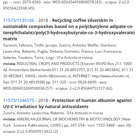
pp. - - issn: 2073-4360 - wos: WOS:000454456800078 (43) - scopus: 2-s2.0-
85056422938 (45)
11573/1135106
- 2018 -
Recycling coffee silverskin in
sustainable composites based on a poly(butylene adipate-co-
terephthalate)/poly(3-hydroxybutyrate-co-3-hydroxyvalerate)
matrix
Sarasini, Fabrizio; Tirillò, Jacopo; Zuorro, Antonio; Maffei, Gianluca;
Lavecchia, Roberto; Puglia, Debora; Dominici, Franco; Luzi, Francesca;
Valente, Teodoro; Torre, Luigi - 01a Articolo in rivista
rivista:
INDUSTRIAL CROPS AND PRODUCTS (Elsevier BV:PO Box 211, 1000
AE Amsterdam Netherlands:011 31 20 4853757, 011 31 20 4853642, 011 31
20 4853641, EMAIL: nlinfo-f@elsevier.nl, INTERNET: http://www.elsevier.nl,
Fax: 011 31 20 4853598) pp. 311-320 - issn: 0926-6690 - wos:
WOS:000433269500036 (57) - scopus: 2-s2.0-85044753727 (62)
11573/1246575
- 2018 -
Protection of human albumin against
UV-C irradiation by natural antioxidants
Zuorro, Antonio; Lavecchia, Roberto - 01a Articolo in rivista
rivista:
AMERICAN JOURNAL OF BIOCHEMISTRY & BIOTECHNOLOGY (New
York : Science Publications, c2005-) pp. 247-254 - issn: 1553-3468 - wos: (0) -
scopus: 2-s2.0-85059513922 (2)