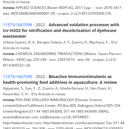
Articolo in rivista
rivista:
APPLIED SCIENCES (Basel: MDPI AG, 2011-) pp. - - issn: 2076-3417 -
wos: WOS:000824685600001 (9) - scopus: 2-s2.0-85133705008 (10)
11573/1667599
- 2022 -
Advanced oxidation processes with
Uv-H2O2 for nitrification and decolorization of dyehouse
wastewater
Urbina-Suarez, N. A.; Barajas-Solano, A. F.; Zuorro, A.; Machuca, F. - 01a
Articolo in rivista
rivista:
CHEMICAL ENGINEERING TRANSACTIONS (Milano : Sauro Pierucci
Milano : AIDIC) pp. 235-240 - issn: 2283-9216 - wos: (0) - scopus: 2-s2.0-
85143605321 (4)
11573/1667590
- 2022 -
Bioactive immunostimulants as
health-promoting feed additives in aquaculture. A review
Vijayaram, S.; Sun, Y. -Z.; Zuorro, A.; Ghafarifarsani, H.; Van Doan, H.;
Hoseinifar, S. H. - 01a Articolo in rivista
rivista:
FISH AND SHELLFISH IMMUNOLOGY (Elsevier Science
Limited:Oxford Fulfillment Center, PO Box 800, Kidlington Oxford OX5 1DX
United Kingdom:011 44 1865 843000, 011 44 1865 843699, EMAIL:
asianfo@elsevier.com, tcb@elsevier.co.UK, INTERNET:
http://www.elsevier.com, http://www.elsevier.com/locate/shpsa/, Fax: 011 44
1865 843010) pp. 294-308 - issn: 1050-4648 - wos: WOS:000867314300003