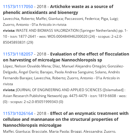
11573/1117050
- 2018 -
Artichoke waste as a source of
phenolic antioxidants and bioenergy
Lavecchia, Roberto; Maffei, Gianluca; Paccassoni, Federica; Piga, Luigi;
Zuorro, Antonio - 01a Articolo in rivista
rivista:
WASTE AND BIOMASS VALORIZATION (Springer Netherlands) pp. 1-
10 - issn: 1877-2641 - wos: WOS:000484946200020 (24) - scopus: 2-s2.0-
85045893831 (29)
11573/1182057
- 2018 -
Evaluation of the effect of flocculation
on harvesting of microalgae Nannochloropsis sp
López, Nelson Osvaldo Mena; Díaz, Manuel Alejandro Ortegón; González-
Delgado, Ángel Darío; Barajas, Paola Andrea Sanguino; Solano, Andrés
Fernando Barajas; Lavecchia, Roberto; Zuorro, Antonio - 01a Articolo in
rivista
rivista:
JOURNAL OF ENGINEERING AND APPLIED SCIENCES ([Islamabad] :
Asian Research Publishing Network) pp. 4475-4479 - issn: 1819-6608 - wos:
(0) - scopus: 2-s2.0-85051999343 (0)
11573/1026164
- 2018 -
Effect of an enzymatic treatment with
cellulase and mannanase on the structural properties of
Nannochloropsis microalgae
Maffei, Gianluca; Bracciale, Maria Paola; Broggi, Alessandra; Zuorro,