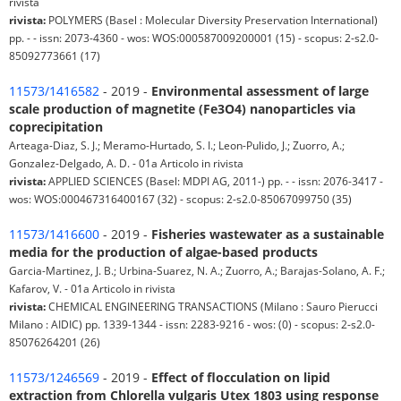
rivista
rivista:
POLYMERS (Basel : Molecular Diversity Preservation International)
pp. - - issn: 2073-4360 - wos: WOS:000587009200001 (15) - scopus: 2-s2.0-
85092773661 (17)
11573/1416582
- 2019 -
Environmental assessment of large
scale production of magnetite (Fe3O4) nanoparticles via
coprecipitation
Arteaga-Diaz, S. J.; Meramo-Hurtado, S. I.; Leon-Pulido, J.; Zuorro, A.;
Gonzalez-Delgado, A. D. - 01a Articolo in rivista
rivista:
APPLIED SCIENCES (Basel: MDPI AG, 2011-) pp. - - issn: 2076-3417 -
wos: WOS:000467316400167 (32) - scopus: 2-s2.0-85067099750 (35)
11573/1416600
- 2019 -
Fisheries wastewater as a sustainable
media for the production of algae-based products
Garcia-Martinez, J. B.; Urbina-Suarez, N. A.; Zuorro, A.; Barajas-Solano, A. F.;
Kafarov, V. - 01a Articolo in rivista
rivista:
CHEMICAL ENGINEERING TRANSACTIONS (Milano : Sauro Pierucci
Milano : AIDIC) pp. 1339-1344 - issn: 2283-9216 - wos: (0) - scopus: 2-s2.0-
85076264201 (26)
11573/1246569
- 2019 -
Effect of flocculation on lipid
extraction from Chlorella vulgaris Utex 1803 using response