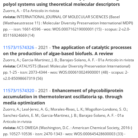
polyol systems using theoretical molecular descriptors
Zuorro, A. - 01a Articolo in rivista
rivista:
INTERNATIONAL JOURNAL OF MOLECULAR SCIENCES (Basel
(Matthaeustrasse 11) : Molecular Diversity Preservation International MDPI)
pp. - - issn: 1661-6596 - wos: WOS:000716219000001 (15) - scopus: 2-s2.0-
85116924669 (14)
11573/1574326
- 2021 -
The application of catalytic processes
on the production of algae-based biofuels. A review
Zuorro, A.; Garcia-Martinez, J. B.; Barajas-Solano, A. F. - 01a Articolo in rivista
rivista:
CATALYSTS (Basel: Molecular Diversity Preservation International)
pp. 1-25 - issn: 2073-4344 - wos: WOS:000610024900001 (48) - scopus: 2-
s2.0-85098667319 (56)
11573/1574320
- 2021 -
Enhancement of phycobiliprotein
accumulation in thermotolerant oscillatoria sp. through
media optimization
Zuorro, A.; Leal-Jerez, A. G.; Morales-Rivas, L. K.; Mogollon-Londono, S. O.;
Sanchez-Galvis, E. M.; Garcia-Martinez, J. B.; Barajas-Solano, A. F. - 01a
Articolo in rivista
rivista:
ACS OMEGA (Washington, D.C. : American Chemical Society, 2016-)
pp. 10527-10536 - issn: 2470-1343 - wos: WOS:000645428600003 (33) -