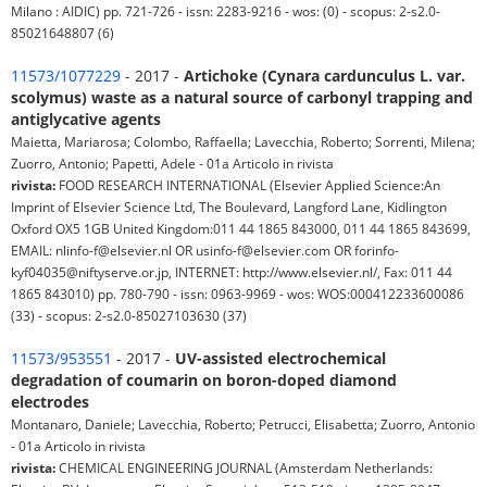
Milano : AIDIC) pp. 721-726 - issn: 2283-9216 - wos: (0) - scopus: 2-s2.0-
85021648807 (6)
11573/1077229
- 2017 -
Artichoke (Cynara cardunculus L. var.
scolymus) waste as a natural source of carbonyl trapping and
antiglycative agents
Maietta, Mariarosa; Colombo, Raffaella; Lavecchia, Roberto; Sorrenti, Milena;
Zuorro, Antonio; Papetti, Adele - 01a Articolo in rivista
rivista:
FOOD RESEARCH INTERNATIONAL (Elsevier Applied Science:An
Imprint of Elsevier Science Ltd, The Boulevard, Langford Lane, Kidlington
Oxford OX5 1GB United Kingdom:011 44 1865 843000, 011 44 1865 843699,
EMAIL: nlinfo-f@elsevier.nl OR usinfo-f@elsevier.com OR forinfo-
kyf04035@niftyserve.or.jp, INTERNET: http://www.elsevier.nl/, Fax: 011 44
1865 843010) pp. 780-790 - issn: 0963-9969 - wos: WOS:000412233600086
(33) - scopus: 2-s2.0-85027103630 (37)
11573/953551
- 2017 -
UV-assisted electrochemical
degradation of coumarin on boron-doped diamond
electrodes
Montanaro, Daniele; Lavecchia, Roberto; Petrucci, Elisabetta; Zuorro, Antonio
- 01a Articolo in rivista
rivista:
CHEMICAL ENGINEERING JOURNAL (Amsterdam Netherlands: