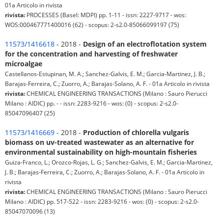
01a Articolo in rivista
rivista:
PROCESSES (Basel: MDPI) pp. 1-11 - issn: 2227-9717 - wos:
WOS:000467771400016 (62) - scopus: 2-s2.0-85066099197 (75)
11573/1416618
- 2018 -
Design of an electroflotation system
for the concentration and harvesting of freshwater
microalgae
Castellanos-Estupinan, M. A.; Sanchez-Galvis, E. M.; Garcia-Martinez, J. B.;
Barajas-Ferreira, C.; Zuorro, A.; Barajas-Solano, A. F. - 01a Articolo in rivista
rivista:
CHEMICAL ENGINEERING TRANSACTIONS (Milano : Sauro Pierucci
Milano : AIDIC) pp. - - issn: 2283-9216 - wos: (0) - scopus: 2-s2.0-
85047096407 (25)
11573/1416669
- 2018 -
Production of chlorella vulgaris
biomass on uv-treated wastewater as an alternative for
environmental sustainability on high-mountain fisheries
Guiza-Franco, L.; Orozco-Rojas, L. G.; Sanchez-Galvis, E. M.; Garcia-Martinez,
J. B.; Barajas-Ferreira, C.; Zuorro, A.; Barajas-Solano, A. F. - 01a Articolo in
rivista
rivista:
CHEMICAL ENGINEERING TRANSACTIONS (Milano : Sauro Pierucci
Milano : AIDIC) pp. 517-522 - issn: 2283-9216 - wos: (0) - scopus: 2-s2.0-
85047070096 (13)