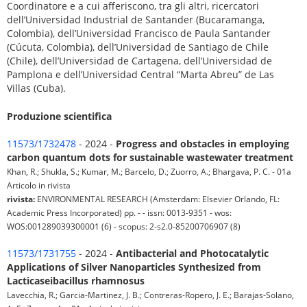
Coordinatore e a cui afferiscono, tra gli altri, ricercatori
dell’Universidad Industrial de Santander (Bucaramanga,
Colombia), dell’Universidad Francisco de Paula Santander
(Cúcuta, Colombia), dell’Universidad de Santiago de Chile
(Chile), dell’Universidad de Cartagena, dell’Universidad de
Pamplona e dell’Universidad Central “Marta Abreu” de Las
Villas (Cuba).
Produzione scientifica
11573/1732478
- 2024 -
Progress and obstacles in employing
carbon quantum dots for sustainable wastewater treatment
Khan, R.; Shukla, S.; Kumar, M.; Barcelo, D.; Zuorro, A.; Bhargava, P. C. - 01a
Articolo in rivista
rivista:
ENVIRONMENTAL RESEARCH (Amsterdam: Elsevier Orlando, FL:
Academic Press Incorporated) pp. - - issn: 0013-9351 - wos:
WOS:001289039300001 (6) - scopus: 2-s2.0-85200706907 (8)
11573/1731755
- 2024 -
Antibacterial and Photocatalytic
Applications of Silver Nanoparticles Synthesized from
Lacticaseibacillus rhamnosus
Lavecchia, R.; Garcia-Martinez, J. B.; Contreras-Ropero, J. E.; Barajas-Solano,