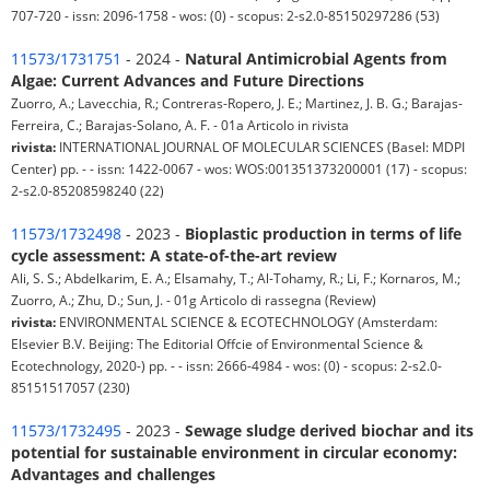
707-720 - issn: 2096-1758 - wos: (0) - scopus: 2-s2.0-85150297286 (53)
11573/1731751
- 2024 -
Natural Antimicrobial Agents from
Algae: Current Advances and Future Directions
Zuorro, A.; Lavecchia, R.; Contreras-Ropero, J. E.; Martinez, J. B. G.; Barajas-
Ferreira, C.; Barajas-Solano, A. F. - 01a Articolo in rivista
rivista:
INTERNATIONAL JOURNAL OF MOLECULAR SCIENCES (Basel: MDPI
Center) pp. - - issn: 1422-0067 - wos: WOS:001351373200001 (17) - scopus:
2-s2.0-85208598240 (22)
11573/1732498
- 2023 -
Bioplastic production in terms of life
cycle assessment: A state-of-the-art review
Ali, S. S.; Abdelkarim, E. A.; Elsamahy, T.; Al-Tohamy, R.; Li, F.; Kornaros, M.;
Zuorro, A.; Zhu, D.; Sun, J. - 01g Articolo di rassegna (Review)
rivista:
ENVIRONMENTAL SCIENCE & ECOTECHNOLOGY (Amsterdam:
Elsevier B.V. Beijing: The Editorial Offcie of Environmental Science &
Ecotechnology, 2020-) pp. - - issn: 2666-4984 - wos: (0) - scopus: 2-s2.0-
85151517057 (230)
11573/1732495
- 2023 -
Sewage sludge derived biochar and its
potential for sustainable environment in circular economy:
Advantages and challenges