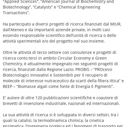
"Applied Sciences", “American Journal of Biochemistry and
Biotechnology”, “Catalysts” e “Chemical Engineering
Transactions”.
Ha partecipato a diversi progetti di ricerca finanziati dal MIUR,
dall’Ateneo e da importanti aziende private, in molti casi
essendo responsabile scientifico dell’unità di ricerca o delle
attività sperimentali e/o del progetto nel suo insieme.
Oltre le attività di terzo settore con consulenze e progetti di
ricerca conto terzi in ambito Circular Economy e Green
Chemistry, è attualmente impegnato nei seguenti progetti di
ricerca, finanziati dalla Regione Lazio: PROBIS – “PROcessi
Biotecnologici Innovativi e Sostenibili per il recupero di
molecole di interesse nutraceutico da scarti della filiera ittica” e
BEEP – “Biomasse algali come fonte di Energia E Pigmenti”.
E' autore di oltre 120 pubblicazioni scientifiche e coautore di
brevetti di invenzione industriale, nazionali ed internazionali.
La sua attività di ricerca si è sviluppata in diversi settori, tra i
quali la catalisi, la termodinamica chimica, la cinetica
enzimatica, l'ingegneria proteica ed i fenomeni di trasporto nei