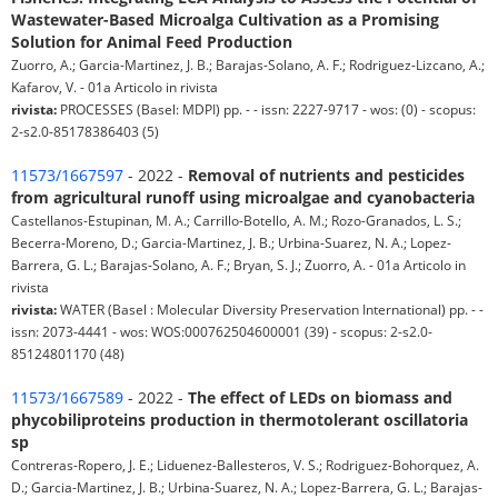
Wastewater-Based Microalga Cultivation as a Promising
Solution for Animal Feed Production
Zuorro, A.; Garcia-Martinez, J. B.; Barajas-Solano, A. F.; Rodriguez-Lizcano, A.;
Kafarov, V. - 01a Articolo in rivista
rivista:
PROCESSES (Basel: MDPI) pp. - - issn: 2227-9717 - wos: (0) - scopus:
2-s2.0-85178386403 (5)
11573/1667597
- 2022 -
Removal of nutrients and pesticides
from agricultural runoff using microalgae and cyanobacteria
Castellanos-Estupinan, M. A.; Carrillo-Botello, A. M.; Rozo-Granados, L. S.;
Becerra-Moreno, D.; Garcia-Martinez, J. B.; Urbina-Suarez, N. A.; Lopez-
Barrera, G. L.; Barajas-Solano, A. F.; Bryan, S. J.; Zuorro, A. - 01a Articolo in
rivista
rivista:
WATER (Basel : Molecular Diversity Preservation International) pp. - -
issn: 2073-4441 - wos: WOS:000762504600001 (39) - scopus: 2-s2.0-
85124801170 (48)
11573/1667589
- 2022 -
The effect of LEDs on biomass and
phycobiliproteins production in thermotolerant oscillatoria
sp
Contreras-Ropero, J. E.; Liduenez-Ballesteros, V. S.; Rodriguez-Bohorquez, A.
D.; Garcia-Martinez, J. B.; Urbina-Suarez, N. A.; Lopez-Barrera, G. L.; Barajas-