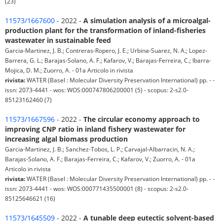
(23)
11573/1667600
- 2022 -
A simulation analysis of a microalgal-
production plant for the transformation of inland-fisheries
wastewater in sustainable feed
Garcia-Martinez, J. B.; Contreras-Ropero, J. E.; Urbina-Suarez, N. A.; Lopez-
Barrera, G. L.; Barajas-Solano, A. F.; Kafarov, V.; Barajas-Ferreira, C.; Ibarra-
Mojica, D. M.; Zuorro, A. - 01a Articolo in rivista
rivista:
WATER (Basel : Molecular Diversity Preservation International) pp. - -
issn: 2073-4441 - wos: WOS:000747806200001 (5) - scopus: 2-s2.0-
85123162460 (7)
11573/1667596
- 2022 -
The circular economy approach to
improving CNP ratio in inland fishery wastewater for
increasing algal biomass production
Garcia-Martinez, J. B.; Sanchez-Tobos, L. P.; Carvajal-Albarracin, N. A.;
Barajas-Solano, A. F.; Barajas-Ferreira, C.; Kafarov, V.; Zuorro, A. - 01a
Articolo in rivista
rivista:
WATER (Basel : Molecular Diversity Preservation International) pp. - -
issn: 2073-4441 - wos: WOS:000771435500001 (8) - scopus: 2-s2.0-
85125646621 (16)
11573/1645509
- 2022 -
A tunable deep eutectic solvent-based