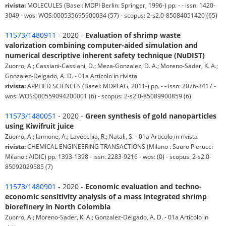
rivista:
MOLECULES (Basel: MDPI Berlin: Springer, 1996-) pp. - - issn: 1420-
3049 - wos: WOS:000535695900034 (57) - scopus: 2-s2.0-85084051420 (65)
11573/1480911
- 2020 -
Evaluation of shrimp waste
valorization combining computer-aided simulation and
numerical descriptive inherent safety technique (NuDIST)
Zuorro, A.; Cassiani-Cassiani, D.; Meza-Gonzalez, D. A.; Moreno-Sader, K. A.;
Gonzalez-Delgado, A. D. - 01a Articolo in rivista
rivista:
APPLIED SCIENCES (Basel: MDPI AG, 2011-) pp. - - issn: 2076-3417 -
wos: WOS:000559094200001 (6) - scopus: 2-s2.0-85089900859 (6)
11573/1480051
- 2020 -
Green synthesis of gold nanoparticles
using Kiwifruit juice
Zuorro, A.; Iannone, A.; Lavecchia, R.; Natali, S. - 01a Articolo in rivista
rivista:
CHEMICAL ENGINEERING TRANSACTIONS (Milano : Sauro Pierucci
Milano : AIDIC) pp. 1393-1398 - issn: 2283-9216 - wos: (0) - scopus: 2-s2.0-
85092029585 (7)
11573/1480901
- 2020 -
Economic evaluation and techno-
economic sensitivity analysis of a mass integrated shrimp
biorefinery in North Colombia
Zuorro, A.; Moreno-Sader, K. A.; Gonzalez-Delgado, A. D. - 01a Articolo in