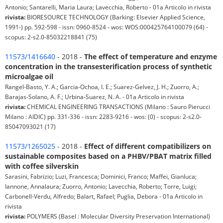
Antonio; Santarelli, Maria Laura; Lavecchia, Roberto - 01a Articolo in rivista
rivista:
BIORESOURCE TECHNOLOGY (Barking: Elsevier Applied Science,
1991-) pp. 592-598 - issn: 0960-8524 - wos: WOS:000425764100079 (64) -
scopus: 2-s2.0-85032218841 (75)
11573/1416640
- 2018 -
The effect of temperature and enzyme
concentration in the transesterification process of synthetic
microalgae oil
Rangel-Basto, Y. A.; Garcia-Ochoa, I. E.; Suarez-Gelvez, J. H.; Zuorro, A.;
Barajas-Solano, A. F.; Urbina-Suarez, N. A. - 01a Articolo in rivista
rivista:
CHEMICAL ENGINEERING TRANSACTIONS (Milano : Sauro Pierucci
Milano : AIDIC) pp. 331-336 - issn: 2283-9216 - wos: (0) - scopus: 2-s2.0-
85047093021 (17)
11573/1265025
- 2018 -
Effect of different compatibilizers on
sustainable composites based on a PHBV/PBAT matrix filled
with coffee silverskin
Sarasini, Fabrizio; Luzi, Francesca; Dominici, Franco; Maffei, Gianluca;
Iannone, Annalaura; Zuorro, Antonio; Lavecchia, Roberto; Torre, Luigi;
Carbonell-Verdu, Alfredo; Balart, Rafael; Puglia, Debora - 01a Articolo in
rivista
rivista:
POLYMERS (Basel : Molecular Diversity Preservation International)