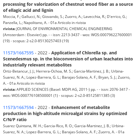
processing for valorization of chestnut wood fiber as a source
of ellagic acid and lignin
Moccia, F.; Gallucci, N.; Giovando, S.; Zuorro, A.; Lavecchia, R.; D'errico, G.;
Panzella, L.; Napolitano, A. - 01a Articolo in rivista
rivista:
JOURNAL OF ENVIRONMENTAL CHEMICAL ENGINEERING
(Amsterdam : Elsevier) pp. - - issn: 2213-3437 - wos: WOS:000796227600001
(19) - scopus: 2-s2.0-85130257403 (19)
11573/1667595
- 2022 -
Application of Chlorella sp. and
Scenedesmus sp. in the bioconversion of urban leachates into
industrially relevant metabolites
Ortiz-Betancur, J. J.; Herrera-Ochoa, M. S.; Garcia-Martinez, J. B.; Urbina-
Suarez, N. A.; Lopez-Barrera, G. L.; Barajas-Solano, A. F.; Bryan, S. J.; Zuorro,
A. - 01a Articolo in rivista
rivista:
APPLIED SCIENCES (Basel: MDPI AG, 2011-) pp. - - issn: 2076-3417 -
wos: WOS:000776108500001 (1) - scopus: 2-s2.0-85125811385 (3)
11573/1667594
- 2022 -
Enhancement of metabolite
production in high-altitude microalgal strains by optimized
C/N/P ratio
Suarez Quintana, W. H.; Garcia-Rico, R. O.; Garcia-Martinez, J. B.; Urbina-
Suarez, N. A.; Lopez-Barrera, G. L.; Barajas-Solano, A. F.; Zuorro, A. - 01a