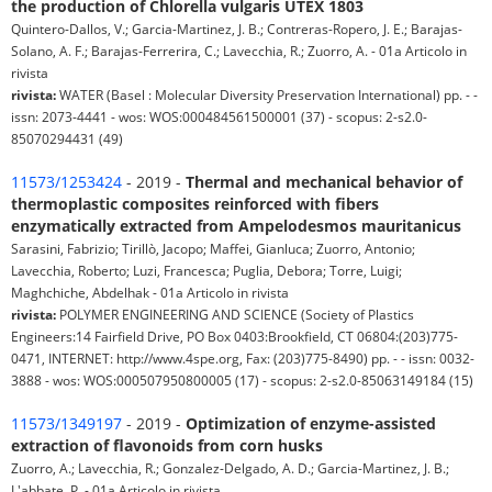
the production of Chlorella vulgaris UTEX 1803
Quintero-Dallos, V.; Garcia-Martinez, J. B.; Contreras-Ropero, J. E.; Barajas-
Solano, A. F.; Barajas-Ferrerira, C.; Lavecchia, R.; Zuorro, A. - 01a Articolo in
rivista
rivista:
WATER (Basel : Molecular Diversity Preservation International) pp. - -
issn: 2073-4441 - wos: WOS:000484561500001 (37) - scopus: 2-s2.0-
85070294431 (49)
11573/1253424
- 2019 -
Thermal and mechanical behavior of
thermoplastic composites reinforced with fibers
enzymatically extracted from Ampelodesmos mauritanicus
Sarasini, Fabrizio; Tirillò, Jacopo; Maffei, Gianluca; Zuorro, Antonio;
Lavecchia, Roberto; Luzi, Francesca; Puglia, Debora; Torre, Luigi;
Maghchiche, Abdelhak - 01a Articolo in rivista
rivista:
POLYMER ENGINEERING AND SCIENCE (Society of Plastics
Engineers:14 Fairfield Drive, PO Box 0403:Brookfield, CT 06804:(203)775-
0471, INTERNET: http://www.4spe.org, Fax: (203)775-8490) pp. - - issn: 0032-
3888 - wos: WOS:000507950800005 (17) - scopus: 2-s2.0-85063149184 (15)
11573/1349197
- 2019 -
Optimization of enzyme-assisted
extraction of flavonoids from corn husks
Zuorro, A.; Lavecchia, R.; Gonzalez-Delgado, A. D.; Garcia-Martinez, J. B.;
L'abbate, P. - 01a Articolo in rivista