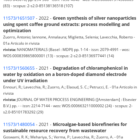
(83) - scopus: 2-s2.0-85138136518 (107)
11573/1651507
- 2022 -
Green synthesis of silver nanoparticles
using spent coffee ground extracts: process modelling and
optimization
Zuorro, Antonio; Iannone, Annalaura; Miglietta, Selenia; Lavecchia, Roberto -
01a Articolo in rivista
rivista:
NANOMATERIALS (Basel : MDPI) pp. 1-14 - issn: 2079-4991 - wos:
WOS:000839865800001 (13) - scopus: 2-s2.0-85136977441 (14)
11573/1560655
- 2021 -
Degradation of chloramphenicol in
water by oxidation on a boron-doped diamond electrode
under UV irradiation
Ennouri, R.; Lavecchia, R.; Zuorro, A.; Elaoud, S. C.; Petrucci, E. - 01a Articolo in
rivista
rivista:
JOURNAL OF WATER PROCESS ENGINEERING ([Amsterdam] : Elsevier
B.V.) pp. - - issn: 2214-7144 - wos: WOS:000663211000002 (24) - scopus: 2-
s2.0-85101783292 (29)
11573/1480054
- 2021 -
Microalgae-based biorefineries for
sustainable resource recovery from wastewater
Goswami, R. K.; Mehariya, S.; Verma, P.; Lavecchia, R.; Zuorro, A. - 01a