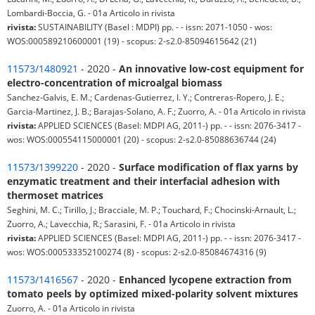
Lombardi-Boccia, G. - 01a Articolo in rivista
rivista:
SUSTAINABILITY (Basel : MDPI) pp. - - issn: 2071-1050 - wos:
WOS:000589210600001 (19) - scopus: 2-s2.0-85094615642 (21)
11573/1480921
- 2020 -
An innovative low-cost equipment for
electro-concentration of microalgal biomass
Sanchez-Galvis, E. M.; Cardenas-Gutierrez, I. Y.; Contreras-Ropero, J. E.;
Garcia-Martinez, J. B.; Barajas-Solano, A. F.; Zuorro, A. - 01a Articolo in rivista
rivista:
APPLIED SCIENCES (Basel: MDPI AG, 2011-) pp. - - issn: 2076-3417 -
wos: WOS:000554115000001 (20) - scopus: 2-s2.0-85088636744 (24)
11573/1399220
- 2020 -
Surface modification of flax yarns by
enzymatic treatment and their interfacial adhesion with
thermoset matrices
Seghini, M. C.; Tirillo, J.; Bracciale, M. P.; Touchard, F.; Chocinski-Arnault, L.;
Zuorro, A.; Lavecchia, R.; Sarasini, F. - 01a Articolo in rivista
rivista:
APPLIED SCIENCES (Basel: MDPI AG, 2011-) pp. - - issn: 2076-3417 -
wos: WOS:000533352100274 (8) - scopus: 2-s2.0-85084674316 (9)
11573/1416567
- 2020 -
Enhanced lycopene extraction from
tomato peels by optimized mixed-polarity solvent mixtures
Zuorro, A. - 01a Articolo in rivista