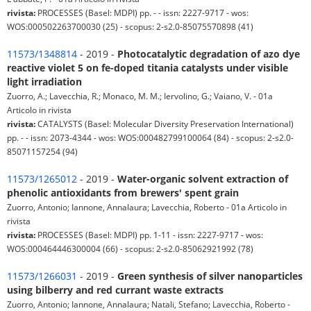
rivista:
PROCESSES (Basel: MDPI) pp. - - issn: 2227-9717 - wos:
WOS:000502263700030 (25) - scopus: 2-s2.0-85075570898 (41)
11573/1348814
- 2019 -
Photocatalytic degradation of azo dye
reactive violet 5 on fe-doped titania catalysts under visible
light irradiation
Zuorro, A.; Lavecchia, R.; Monaco, M. M.; Iervolino, G.; Vaiano, V. - 01a
Articolo in rivista
rivista:
CATALYSTS (Basel: Molecular Diversity Preservation International)
pp. - - issn: 2073-4344 - wos: WOS:000482799100064 (84) - scopus: 2-s2.0-
85071157254 (94)
11573/1265012
- 2019 -
Water-organic solvent extraction of
phenolic antioxidants from brewers' spent grain
Zuorro, Antonio; Iannone, Annalaura; Lavecchia, Roberto - 01a Articolo in
rivista
rivista:
PROCESSES (Basel: MDPI) pp. 1-11 - issn: 2227-9717 - wos:
WOS:000464446300004 (66) - scopus: 2-s2.0-85062921992 (78)
11573/1266031
- 2019 -
Green synthesis of silver nanoparticles
using bilberry and red currant waste extracts
Zuorro, Antonio; Iannone, Annalaura; Natali, Stefano; Lavecchia, Roberto -