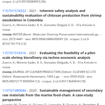
scopus: 2-s2.0-85105084953 (36)
11573/1574322
- 2021 -
Inherent safety analysis and
sustainability evaluation of chitosan production from shrimp
exoskeleton in Colombia
Zuorro, A.; Moreno-Sader, K. A.; Gonzalez-Delgad, A. D. - 01a Articolo in
rivista
rivista:
WATER (Basel : Molecular Diversity Preservation International) pp. - -
issn: 2073-4441 - wos: WOS:000624884300001 (9) - scopus: 2-s2.0-
85101761710 (13)
11573/1574316
- 2021 -
Evaluating the feasibility of a pilot-
scale shrimp biorefinery via techno-economic analysis
Zuorro, A.; Moreno-Sader, K. A.; Gonzalez-Delgado, A. D. - 01a Articolo in
rivista
rivista:
JOURNAL OF CLEANER PRODUCTION (Oxford : ELSEVIER SCI LTD
Oxford : Butterworth-Heinemann, 1993-) pp. - - issn: 0959-6526 - wos:
WOS:000721713000004 (12) - scopus: 2-s2.0-85113644034 (18)
11573/1480044
- 2020 -
Sustainable management of secondary
raw materials from the marine food-chain. A case-study
perspective
Lucarini, M.; Zuorro, A.; Di Lena, G.; Lavecchia, R.; Durazzo, A.; Benedetti, B.;