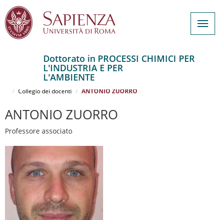
Togg
navig
Dottorato in PROCESSI CHIMICI PER
L'INDUSTRIA E PER
Salta
L'AMBIENTE
al
Home
PROCESSI CHIMICI PER L'INDUSTRIA E PER L'AMBIENTE
contenuto
Collegio dei docenti
ANTONIO ZUORRO
principale
ANTONIO ZUORRO
Professore associato