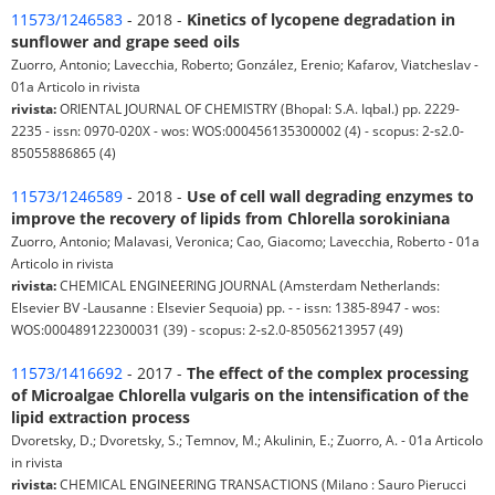
11573/1246583
- 2018 -
Kinetics of lycopene degradation in
sunflower and grape seed oils
Zuorro, Antonio; Lavecchia, Roberto; González, Erenio; Kafarov, Viatcheslav -
01a Articolo in rivista
rivista:
ORIENTAL JOURNAL OF CHEMISTRY (Bhopal: S.A. Iqbal.) pp. 2229-
2235 - issn: 0970-020X - wos: WOS:000456135300002 (4) - scopus: 2-s2.0-
85055886865 (4)
11573/1246589
- 2018 -
Use of cell wall degrading enzymes to
improve the recovery of lipids from Chlorella sorokiniana
Zuorro, Antonio; Malavasi, Veronica; Cao, Giacomo; Lavecchia, Roberto - 01a
Articolo in rivista
rivista:
CHEMICAL ENGINEERING JOURNAL (Amsterdam Netherlands:
Elsevier BV -Lausanne : Elsevier Sequoia) pp. - - issn: 1385-8947 - wos:
WOS:000489122300031 (39) - scopus: 2-s2.0-85056213957 (49)
11573/1416692
- 2017 -
The effect of the complex processing
of Microalgae Chlorella vulgaris on the intensification of the
lipid extraction process
Dvoretsky, D.; Dvoretsky, S.; Temnov, M.; Akulinin, E.; Zuorro, A. - 01a Articolo
in rivista
rivista:
CHEMICAL ENGINEERING TRANSACTIONS (Milano : Sauro Pierucci