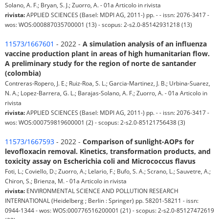
Solano, A. F.; Bryan, S. J.; Zuorro, A. - 01a Articolo in rivista
rivista:
APPLIED SCIENCES (Basel: MDPI AG, 2011-) pp. - - issn: 2076-3417 -
wos: WOS:000887035700001 (13) - scopus: 2-s2.0-85142931218 (13)
11573/1667601
- 2022 -
A simulation analysis of an influenza
vaccine production plant in areas of high humanitarian flow.
A preliminary study for the region of norte de santander
(colombia)
Contreras-Ropero, J. E.; Ruiz-Roa, S. L.; Garcia-Martinez, J. B.; Urbina-Suarez,
N. A.; Lopez-Barrera, G. L.; Barajas-Solano, A. F.; Zuorro, A. - 01a Articolo in
rivista
rivista:
APPLIED SCIENCES (Basel: MDPI AG, 2011-) pp. - - issn: 2076-3417 -
wos: WOS:000759819600001 (2) - scopus: 2-s2.0-85121756438 (3)
11573/1667593
- 2022 -
Comparison of sunlight-AOPs for
levofloxacin removal. Kinetics, transformation products, and
toxicity assay on Escherichia coli and Micrococcus flavus
Foti, L.; Coviello, D.; Zuorro, A.; Lelario, F.; Bufo, S. A.; Scrano, L.; Sauvetre, A.;
Chiron, S.; Brienza, M. - 01a Articolo in rivista
rivista:
ENVIRONMENTAL SCIENCE AND POLLUTION RESEARCH
INTERNATIONAL (Heidelberg ; Berlin : Springer) pp. 58201-58211 - issn:
0944-1344 - wos: WOS:000776516200001 (21) - scopus: 2-s2.0-85127472619