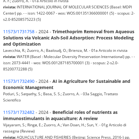
A. F.; Zuorro, A. - 01a Articolo in rivista
rivista:
INTERNATIONAL JOURNAL OF MOLECULAR SCIENCES (Basel: MDPI
Center) pp. - - issn: 1422-0067 - wos: WOS:001351366000001 (5) - scopus: 2-
s2.0-85208575223 (5)
11573/1731758
- 2024 -
Trimethoprim Removal from Aqueous
Solutions via Volcanic Ash-Soil Adsorption: Process Modeling
and Optimization
Lavecchia, R.; Zuorro, A.; Baaloudj, O.; Brienza, M. - 01a Articolo in rivista
rivista:
WATER (Basel : Molecular Diversity Preservation International) pp. - -
issn: 2073-4441 - wos: WOS:001287185700001 (3) - scopus: 2-s2.0-
85200772288 (5)
11573/1732490
- 2024 -
AI in Agriculture for Sustainable and
Economic Management
Potluri, S.; Satpathy, S.; Basa, S. S.; Zuorro, A. - 03a Saggio, Trattato
Scientifico
11573/1732482
- 2024 -
Beneficial roles of nutrients as
immunostimulants in aquaculture: A review
Vijayaram, S.; Ringø, E.; Zuorro, A.; Van Doan, H.; Sun, Y. - 01g Articolo di
rassegna (Review)
rivista:
AQUACULTURE AND FISHERIES (Beijing: Science Press, 2016-) pp.