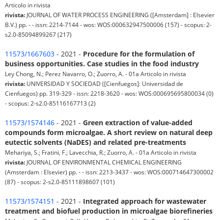
Articolo in rivista
rivista:
JOURNAL OF WATER PROCESS ENGINEERING ([Amsterdam] : Elsevier
B.V.) pp. - - issn: 2214-7144 - wos: WOS:000632947500006 (157) - scopus: 2-
s2.0-85094899267 (217)
11573/1667603
- 2021 -
Procedure for the formulation of
business opportunities. Case studies in the food industry
Ley Chong, N.; Perez Navarro, O.; Zuorro, A. - 01a Articolo in rivista
rivista:
UNIVERSIDAD Y SOCIEDAD ([Cienfuegos]: Universidad de
Cienfuegos) pp. 319-329 - issn: 2218-3620 - wos: WOS:000695695800034 (0)
- scopus: 2-s2.0-85116167713 (2)
11573/1574146
- 2021 -
Green extraction of value-added
compounds form microalgae. A short review on natural deep
eutectic solvents (NaDES) and related pre-treatments
Mehariya, S.; Fratini, F.; Lavecchia, R.; Zuorro, A. - 01a Articolo in rivista
rivista:
JOURNAL OF ENVIRONMENTAL CHEMICAL ENGINEERING
(Amsterdam : Elsevier) pp. - - issn: 2213-3437 - wos: WOS:000714647300002
(87) - scopus: 2-s2.0-85111898607 (101)
11573/1574151
- 2021 -
Integrated approach for wastewater
treatment and biofuel production in microalgae biorefineries