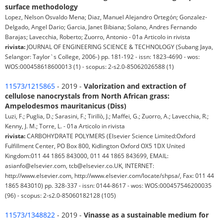
surface methodology
Lopez, Nelson Osvaldo Mena; Diaz, Manuel Alejandro Ortegón; Gonzalez-
Delgado, Angel Dario; Garcia, Janet Bibiana; Solano, Andres Fernando
Barajas; Lavecchia, Roberto; Zuorro, Antonio - 01a Articolo in rivista
rivista:
JOURNAL OF ENGINEERING SCIENCE & TECHNOLOGY (Subang Jaya,
Selangor: Taylor`s College, 2006-) pp. 181-192 - issn: 1823-4690 - wos:
WOS:000458618600013 (1) - scopus: 2-s2.0-85062026588 (1)
11573/1215865
- 2019 -
Valorization and extraction of
cellulose nanocrystals from North African grass:
Ampelodesmos mauritanicus (Diss)
Luzi, F.; Puglia, D.; Sarasini, F.; Tirillò, J.; Maffei, G.; Zuorro, A.; Lavecchia, R.;
Kenny, J. M.; Torre, L. - 01a Articolo in rivista
rivista:
CARBOHYDRATE POLYMERS (Elsevier Science Limited:Oxford
Fulfillment Center, PO Box 800, Kidlington Oxford OX5 1DX United
Kingdom:011 44 1865 843000, 011 44 1865 843699, EMAIL:
asianfo@elsevier.com, tcb@elsevier.co.UK, INTERNET:
http://www.elsevier.com, http://www.elsevier.com/locate/shpsa/, Fax: 011 44
1865 843010) pp. 328-337 - issn: 0144-8617 - wos: WOS:000457546200035
(96) - scopus: 2-s2.0-85060182128 (105)
11573/1348822
- 2019 -
Vinasse as a sustainable medium for