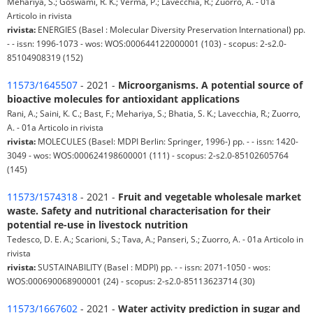
Mehariya, S.; Goswami, R. K.; Verma, P.; Lavecchia, R.; Zuorro, A. - 01a
Articolo in rivista
rivista:
ENERGIES (Basel : Molecular Diversity Preservation International) pp.
- - issn: 1996-1073 - wos: WOS:000644122000001 (103) - scopus: 2-s2.0-
85104908319 (152)
11573/1645507
- 2021 -
Microorganisms. A potential source of
bioactive molecules for antioxidant applications
Rani, A.; Saini, K. C.; Bast, F.; Mehariya, S.; Bhatia, S. K.; Lavecchia, R.; Zuorro,
A. - 01a Articolo in rivista
rivista:
MOLECULES (Basel: MDPI Berlin: Springer, 1996-) pp. - - issn: 1420-
3049 - wos: WOS:000624198600001 (111) - scopus: 2-s2.0-85102605764
(145)
11573/1574318
- 2021 -
Fruit and vegetable wholesale market
waste. Safety and nutritional characterisation for their
potential re-use in livestock nutrition
Tedesco, D. E. A.; Scarioni, S.; Tava, A.; Panseri, S.; Zuorro, A. - 01a Articolo in
rivista
rivista:
SUSTAINABILITY (Basel : MDPI) pp. - - issn: 2071-1050 - wos:
WOS:000690068900001 (24) - scopus: 2-s2.0-85113623714 (30)
11573/1667602
- 2021 -
Water activity prediction in sugar and