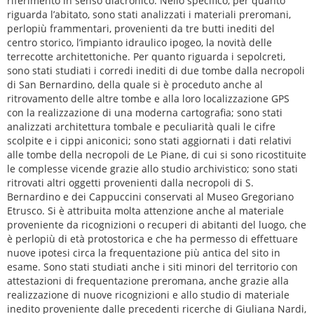
riferimento in senso diacronico. Nello specifico, per quanto
riguarda l’abitato, sono stati analizzati i materiali preromani,
perlopiù frammentari, provenienti da tre butti inediti del
centro storico, l’impianto idraulico ipogeo, la novità delle
terrecotte architettoniche. Per quanto riguarda i sepolcreti,
sono stati studiati i corredi inediti di due tombe dalla necropoli
di San Bernardino, della quale si è proceduto anche al
ritrovamento delle altre tombe e alla loro localizzazione GPS
con la realizzazione di una moderna cartografia; sono stati
analizzati architettura tombale e peculiarità quali le cifre
scolpite e i cippi aniconici; sono stati aggiornati i dati relativi
alle tombe della necropoli de Le Piane, di cui si sono ricostituite
le complesse vicende grazie allo studio archivistico; sono stati
ritrovati altri oggetti provenienti dalla necropoli di S.
Bernardino e dei Cappuccini conservati al Museo Gregoriano
Etrusco. Si è attribuita molta attenzione anche al materiale
proveniente da ricognizioni o recuperi di abitanti del luogo, che
è perlopiù di età protostorica e che ha permesso di effettuare
nuove ipotesi circa la frequentazione più antica del sito in
esame. Sono stati studiati anche i siti minori del territorio con
attestazioni di frequentazione preromana, anche grazie alla
realizzazione di nuove ricognizioni e allo studio di materiale
inedito proveniente dalle precedenti ricerche di Giuliana Nardi,