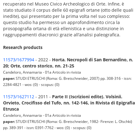
recuperato nel Museo Civico Archeologico di Orte. Infine, è
stato studiato il corpus delle 60 epigrafi ortane (otto delle quali
inedite), qui presentato per la prima volta nel suo complesso:
questo studio ha permesso un approfondimento circa la
prosopografia ortana di età ellenistica e una distinzione in
raggruppamenti diacronici grazie all’analisi paleografica.
Research products
11573/1677994
- 2022 -
Horta. Necropoli di San Bernardino, n.
20; Orte, centro storico, nn. 21-25
Candeloro, Annamaria - 01a Articolo in rivista
paper:
STUDI ETRUSCHI (Roma: G. Bretschneider, 2007) pp. 308-316 - issn:
2284-4821 - wos: (0) - scopus: (0)
11573/1627112
- 2011 -
Parte II (Iscrizioni edite). Volsinii.
Orvieto, Crocifisso del Tufo, nn. 142-146, in Rivista di Epigrafia
Etrusca
Candeloro, Annamaria - 01a Articolo in rivista
paper:
STUDI ETRUSCHI (Roma: G. Bretschneider, 1982- Firenze: L. Olschki)
pp. 389-391 - issn: 0391-7762 - wos: (0) - scopus: (0)