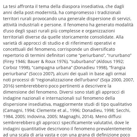
La tesi affronta il tema della diaspora insediativa, che dagli
anni della post-modernità, ha compromesso i tradizionali
territori rurali provocando una generale dispersione di servizi,
attività industriali e persone. Il fenomeno ha generato modalità
d’uso degli spazi rurali più complesse e organizzazioni
territoriali diverse da quelle storicamente consolidate. Alla
varietà di approcci di studio e di riferimenti operativi e
concettuali del fenomeno, corrisponde un diversificato
repertorio di termini definitori come “periurbano”, “rururbano”
(Firey 1946; Bauer & Roux 1976), “suburbano” (Aldous 1992;
Corboz 1998), “campagna urbana” (Donadieu 1998), “frangia
periurbana” (Socco 2007), alcuni dei quali in base agli ormai
noti processi di “regionalizzazione dell’urbano” (Soja 2000, 2007,
2016) sembrerebbero poco pertinenti a descrivere la
dimensione del fenomeno. Diversi sono stati gli approcci di
indagine nazionali e internazionali sul fenomeno della
dispersione insediativa, maggiormente studi di tipo qualitativo
(Camagni, 1994; Clemente et al., 1996; Donadieu, 1998; Secchi,
1984, 2005; Indovina, 2005; Magnaghi, 2014). Meno diffusi
sembrerebbero gli approcci specificamente valutativi, dove le
indagini quantitative descrivono il fenomeno prevalentemente
ad una scala di aria vasta e con una grana di definizione poco