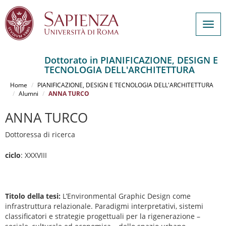
Togg
navig
Dottorato in PIANIFICAZIONE, DESIGN E
TECNOLOGIA DELL'ARCHITETTURA
Salta
al
Home
PIANIFICAZIONE, DESIGN E TECNOLOGIA DELL'ARCHITETTURA
contenuto
Alumni
ANNA TURCO
principale
ANNA TURCO
Dottoressa di ricerca
ciclo
: XXXVIII
Titolo della tesi:
L’Environmental Graphic Design come
infrastruttura relazionale. Paradigmi interpretativi, sistemi
classificatori e strategie progettuali per la rigenerazione –