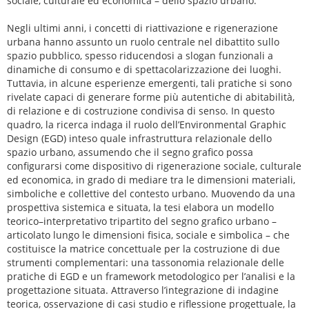
sociale, culturale ed economica – dello spazio urbano.
Negli ultimi anni, i concetti di riattivazione e rigenerazione
urbana hanno assunto un ruolo centrale nel dibattito sullo
spazio pubblico, spesso riducendosi a slogan funzionali a
dinamiche di consumo e di spettacolarizzazione dei luoghi.
Tuttavia, in alcune esperienze emergenti, tali pratiche si sono
rivelate capaci di generare forme più autentiche di abitabilità,
di relazione e di costruzione condivisa di senso. In questo
quadro, la ricerca indaga il ruolo dell’Environmental Graphic
Design (EGD) inteso quale infrastruttura relazionale dello
spazio urbano, assumendo che il segno grafico possa
configurarsi come dispositivo di rigenerazione sociale, culturale
ed economica, in grado di mediare tra le dimensioni materiali,
simboliche e collettive del contesto urbano. Muovendo da una
prospettiva sistemica e situata, la tesi elabora un modello
teorico–interpretativo tripartito del segno grafico urbano –
articolato lungo le dimensioni fisica, sociale e simbolica – che
costituisce la matrice concettuale per la costruzione di due
strumenti complementari: una tassonomia relazionale delle
pratiche di EGD e un framework metodologico per l’analisi e la
progettazione situata. Attraverso l’integrazione di indagine
teorica, osservazione di casi studio e riflessione progettuale, la