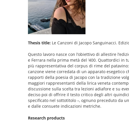
Thesis title:
Le Canzoni di Jacopo Sanguinacci. Edizion
Questo lavoro nasce con l’obiettivo di allestire l’ed
e Ferrara nella prima metà del ʼ400. Quattordici in 
più rappresentativa del corpus di rime del patavino: 
canzone viene corredata di un apparato esegetico che m
rapporti della poesia di Jacopo con la tradizione vol
maggiori rappresentanti della lirica veneta contem
discussione sulla scelta tra lezioni adiafore e su ev
deciso poi di offrire il testo critico degli altri quin
specificato nel sottotitolo –, ognuno preceduto da un
e dalle consuete indicazioni metriche.
Research products