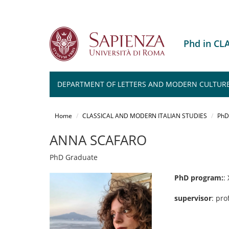
Phd in C
DEPARTMENT OF LETTERS AND MODERN CULTUR
Salta
al
Home
CLASSICAL AND MODERN ITALIAN STUDIES
PhD
contenuto
principale
ANNA SCAFARO
PhD Graduate
PhD program:
:
supervisor
: pro