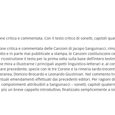
e critica e commentata. Con il testo critico di sonetti, capitoli quat
izione critica e commentata delle Canzoni di Jacopo Sanguinacci, rim
tutto e in parte mai pubblicate a stampa, le Canzoni costituiscono 
ricostruitone il testo per la prima volta sulla base dell’intero test
ira a illustrarne i principali aspetti linguistico-letterari e, al c
gare precedente, specie con le tre Corone e la rimeria tardo-trecent
poranea, Domizio Brocardo e Leonardo Giustinian. Nel commento tr
entuali emendamenti effettuati dai precedenti editori. Per ragioni d
dici componimenti attribuibili a Sanguinacci – sonetti, capitoli quater
 più un breve cappello introduttivo, finalizzato semplicemente a sin