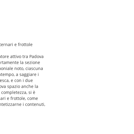
ernari e frottole
atore attivo tra Padova
certamente la sezione
imoniale noto, ciascuna
ontempo, a saggiare i
esca, e con i due
ova spazio anche la
i completezza, si è
nari e frottole, come
tetizzarne i contenuti,