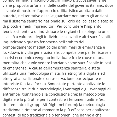
comportamenti a rischio o discriminatori. Successivamente
viene proposta un’analisi delle scelte del governo italiano, dove
si vuole dimostrare l’approccio utilitaristico adottato dalle
autorità, nel tentativo di salvaguardare non tanto gli anziani,
ma il sistema sanitario nazionale sull’orlo del collasso a scapito
di piccoli e medi imprenditori. Per concludere l’impianto
teorico, si tenterà di individuare le ragioni che spingono una
società a valutare degli individui essenziali e altri sacrificabili,
inquadrando questo fenomeno nell’ambito del
bombardamento mediatico dei primi mesi di emergenza e
lockdown; invidia generazionale, competizione per le risorse e
la crisi economica vengono individuate fra le cause di una
mentalità che vuole vedere l’anziano come sacrificabile in casi
di emergenza. A causa dell’emergenza sanitaria, è stata
utilizzata una metodologia mista, fra etnografia digitale ed
etnografia tradizionale (con osservazione partecipante e
interviste faccia a faccia). Sono state pertanto analizzate le
differenze tra le due metodologie, i vantaggi e gli svantaggi di
entrambe, giungendo alla conclusione che: la metodologia
digitale è la più utile per i contesti e i fenomeni online (es.
l’incremento di gruppi Alt-Right nei forum); la metodologia
tradizionale rimane al momento la più efficace per analizzare
contesti di tipo tradizionale o fenomeni che hanno a che