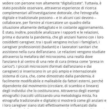
vedere con persone non altamente “digitalizzate”. Tuttavia, è
stato possibile osservare, attraverso esperienze di ricerca
complementari all’investigazione dottorale, che l’etnografia
digitale e tradizionale possono – e in alcuni casi devono –
collaborare, per fornire al ricercatore un quadro della
situazione altamente dettagliato e in costante aggiornamento.
È stato, inoltre, possibile analizzare i rapporti e le relazioni,
prima e durante la pandemia, che gli anziani hanno con i loro
cosiddetti caregiver, tra i quali vengono inclusi i famigliari, i
caregiver professionisti (badanti) e i lavoratori sanitari che
assistono nella cura dell’anziano. Le relazioni vengono studiate
attraverso la metafora del microcosmo, una realtà dove
l’anziano è al centro di una rete di cura (intesa come “presa in
carico”). I piccoli microcosmi (formati dall’anziano e dai
caregiver) si inseriscono in un più ampio e internazionale
sistema di cura, che, come dimostrato dalla pandemia, è
facilmente modificabile e malleabile da fattori esterni, perché
dipendente dal movimento (circolare, di scambio e lineare)
degli individui che lo costituiscono. Attraverso degli esempi
etnografici (raccolti utilizzando una metodologia mista, fra
etnografia tradizionale e digitale) si mostrerà come gli anziani e
i loro caregiver siano stati effettivamente influenzati dalla