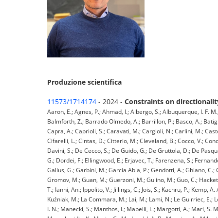
Produzione scientifica
11573/1714174
- 2024 -
Constraints on directionalit
Aaron, E.; Agnes, P.; Ahmad, I.; Albergo, S.; Albuquerque, I. F. M.;
Balmforth, Z.; Barrado Olmedo, A.; Barrillon, P.; Basco, A.; Batign
Capra, A.; Caprioli, S.; Caravati, M.; Cargioli, N.; Carlini, M.; Cas
Cifarelli, L.; Cintas, D.; Citterio, M.; Cleveland, B.; Cocco, V.; Co
Davini, S.; De Cecco, S.; De Guido, G.; De Gruttola, D.; De Pasqual
G.; Dordei, F.; Ellingwood, E.; Erjavec, T.; Farenzena, S.; Fernandez
Gallus, G.; Garbini, M.; Garcia Abia, P.; Gendotti, A.; Ghiano, C.;
Gromov, M.; Guan, M.; Guerzoni, M.; Gulino, M.; Guo, C.; Hackett, B
T.; Ianni, An.; Ippolito, V.; Jillings, C.; Jois, S.; Kachru, P.; Kemp
Kuźniak, M.; La Commara, M.; Lai, M.; Lami, N.; Le Guirriec, E.; Lea
I. N.; Manecki, S.; Manthos, I.; Mapelli, L.; Margotti, A.; Mari, S. 