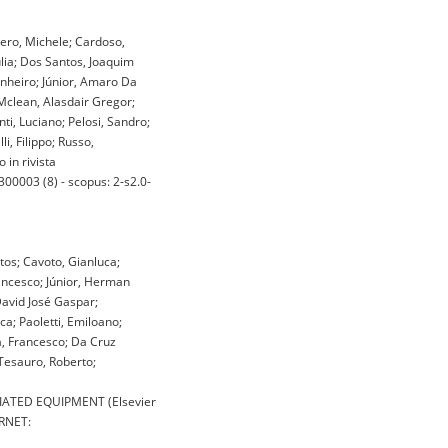
nero, Michele; Cardoso,
ulia; Dos Santos, Joaquim
inheiro; Júnior, Amaro Da
Mclean, Alasdair Gregor;
ti, Luciano; Pelosi, Sandro;
li, Filippo; Russo,
 in rivista
0003 (8) - scopus: 2-s2.0-
tos; Cavoto, Gianluca;
rancesco; Júnior, Herman
avid José Gaspar;
a; Paoletti, Emiloano;
ga, Francesco; Da Cruz
 Tesauro, Roberto;
ATED EQUIPMENT (Elsevier
ERNET: