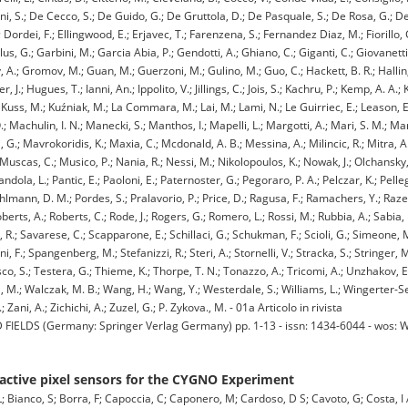
ni, S.; De Cecco, S.; De Guido, G.; De Gruttola, D.; De Pasquale, S.; De Rosa, G.; Del
 Dordei, F.; Ellingwood, E.; Erjavec, T.; Farenzena, S.; Fernandez Diaz, M.; Fiorillo, G
allus, G.; Garbini, M.; Garcia Abia, P.; Gendotti, A.; Ghiano, C.; Giganti, C.; Giovanet
, A.; Gromov, M.; Guan, M.; Guerzoni, M.; Gulino, M.; Guo, C.; Hackett, B. R.; Hallin,
 J.; Hugues, T.; Ianni, An.; Ippolito, V.; Jillings, C.; Jois, S.; Kachru, P.; Kemp, A. A.
Kuss, M.; Kuźniak, M.; La Commara, M.; Lai, M.; Lami, N.; Le Guirriec, E.; Leason, E.; 
; Machulin, I. N.; Manecki, S.; Manthos, I.; Mapelli, L.; Margotti, A.; Mari, S. M.; Mari
, G.; Mavrokoridis, K.; Maxia, C.; Mcdonald, A. B.; Messina, A.; Milincic, R.; Mitra, A
Muscas, C.; Musico, P.; Nania, R.; Nessi, M.; Nikolopoulos, K.; Nowak, J.; Olchansky, K
ndola, L.; Pantic, E.; Paoloni, E.; Paternoster, G.; Pegoraro, P. A.; Pelczar, K.; Pellegr
oehlmann, D. M.; Pordes, S.; Pralavorio, P.; Price, D.; Ragusa, F.; Ramachers, Y.; Raze
Roberts, A.; Roberts, C.; Rode, J.; Rogers, G.; Romero, L.; Rossi, M.; Rubbia, A.; Sabia,
, R.; Savarese, C.; Scapparone, E.; Schillaci, G.; Schukman, F.; Scioli, G.; Simeone, 
F.; Spangenberg, M.; Stefanizzi, R.; Steri, A.; Stornelli, V.; Stracka, S.; Stringer, M.
esco, S.; Testera, G.; Thieme, K.; Thorpe, T. N.; Tonazzo, A.; Tricomi, A.; Unzhakov, E. 
ada, M.; Walczak, M. B.; Wang, H.; Wang, Y.; Westerdale, S.; Williams, L.; Wingerter-Se
; Zani, A.; Zichichi, A.; Zuzel, G.; P. Zykova., M. - 01a Articolo in rivista
ELDS (Germany: Springer Verlag Germany) pp. 1-13 - issn: 1434-6044 - wos:
ctive pixel sensors for the CYGNO Experiment
L; Bianco, S; Borra, F; Capoccia, C; Caponero, M; Cardoso, D S; Cavoto, G; Costa, I 