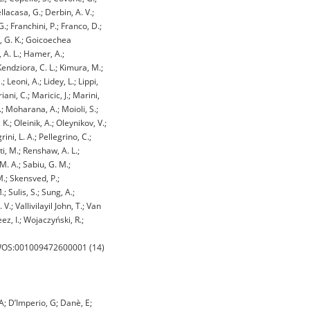
lacasa, G.; Derbin, A. V.;
.; Franchini, P.; Franco, D.;
ti, G. K.; Goicoechea
 A. L.; Hamer, A.;
; Kendziora, C. L.; Kimura, M.;
Leoni, A.; Lidey, L.; Lippi,
ani, C.; Maricic, J.; Marini,
.; Moharana, A.; Moioli, S.;
.; Oleinik, A.; Oleynikov, V.;
ini, L. A.; Pellegrino, C.;
ti, M.; Renshaw, A. L.;
 M. A.; Sabiu, G. M.;
M.; Skensved, P.;
; Sulis, S.; Sung, A.;
V.; Vallivilayil John, T.; Van
ez, I.; Wojaczyński, R.;
 WOS:001009472600001 (14)
A; D’Imperio, G; Danè, E;