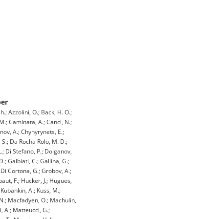
ber
.; Azzolini, O.; Back, H. O.;
 M.; Caminata, A.; Canci, N.;
rnov, A.; Chyhyrynets, E.;
a, S.; Da Rocha Rolo, M. D.;
L.; Di Stefano, P.; Dolganov,
.; Galbiati, C.; Gallina, G.;
i Di Cortona, G.; Grobov, A.;
baut, F.; Hucker, J.; Hugues,
; Kubankin, A.; Kuss, M.;
i, N.; Macfadyen, O.; Machulin,
i, A.; Matteucci, G.;