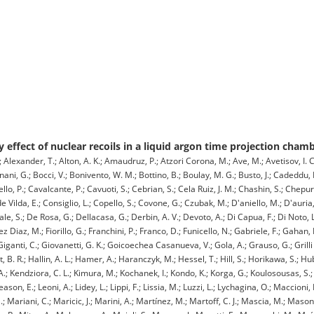
y effect of nuclear recoils in a liquid argon time projection cham
 Alexander, T.; Alton, A. K.; Amaudruz, P.; Atzori Corona, M.; Ave, M.; Avetisov, I. Ch
ani, G.; Bocci, V.; Bonivento, W. M.; Bottino, B.; Boulay, M. G.; Busto, J.; Cadeddu,
tello, P.; Cavalcante, P.; Cavuoti, S.; Cebrian, S.; Cela Ruiz, J. M.; Chashin, S.; Chepu
nde Vilda, E.; Consiglio, L.; Copello, S.; Covone, G.; Czubak, M.; D'aniello, M.; D'auri
e, S.; De Rosa, G.; Dellacasa, G.; Derbin, A. V.; Devoto, A.; Di Capua, F.; Di Noto, 
 Diaz, M.; Fiorillo, G.; Franchini, P.; Franco, D.; Funicello, N.; Gabriele, F.; Gahan, D
 Giganti, C.; Giovanetti, G. K.; Goicoechea Casanueva, V.; Gola, A.; Grauso, G.; Grill
. R.; Hallin, A. L.; Hamer, A.; Haranczyk, M.; Hessel, T.; Hill, S.; Horikawa, S.; Hu
, A. A.; Kendziora, C. L.; Kimura, M.; Kochanek, I.; Kondo, K.; Korga, G.; Koulosousas, S.
son, E.; Leoni, A.; Lidey, L.; Lippi, F.; Lissia, M.; Luzzi, L.; Lychagina, O.; Maccion
M.; Mariani, C.; Maricic, J.; Marini, A.; Martínez, M.; Martoff, C. J.; Mascia, M.; Mason