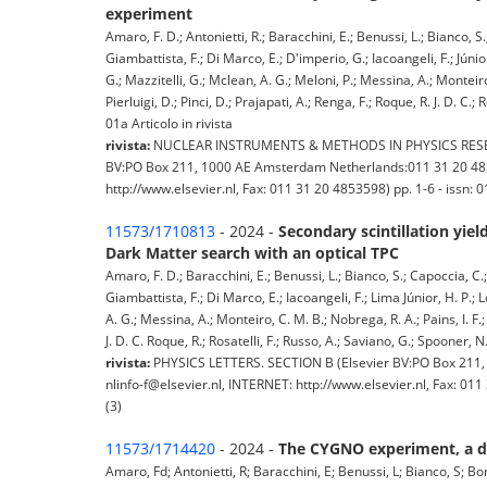
experiment
Amaro, F. D.; Antonietti, R.; Baracchini, E.; Benussi, L.; Bianco, S
Giambattista, F.; Di Marco, E.; D'imperio, G.; Iacoangeli, F.; Júni
G.; Mazzitelli, G.; Mclean, A. G.; Meloni, P.; Messina, A.; Monteiro, 
Pierluigi, D.; Pinci, D.; Prajapati, A.; Renga, F.; Roque, R. J. D. C.;
01a Articolo in rivista
rivista:
NUCLEAR INSTRUMENTS & METHODS IN PHYSICS RESE
BV:PO Box 211, 1000 AE Amsterdam Netherlands:011 31 20 4853
http://www.elsevier.nl, Fax: 011 31 20 4853598) pp. 1-6 - iss
11573/1710813
- 2024 -
Secondary scintillation yie
Dark Matter search with an optical TPC
Amaro, F. D.; Baracchini, E.; Benussi, L.; Bianco, S.; Capoccia, C.
Giambattista, F.; Di Marco, E.; Iacoangeli, F.; Lima Júnior, H. P.;
A. G.; Messina, A.; Monteiro, C. M. B.; Nobrega, R. A.; Pains, I. F.; P
J. D. C. Roque, R.; Rosatelli, F.; Russo, A.; Saviano, G.; Spooner, N.
rivista:
PHYSICS LETTERS. SECTION B (Elsevier BV:PO Box 211,
nlinfo-f@elsevier.nl, INTERNET: http://www.elsevier.nl, Fax: 
(3)
11573/1714420
- 2024 -
The CYGNO experiment, a di
Amaro, Fd; Antonietti, R; Baracchini, E; Benussi, L; Bianco, S; B