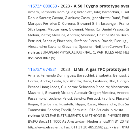
11573/1690659
- 2023 -
A 50 l Cygno prototype ove
Amaro, Fernando Domingues; Antonietti, Rita; Baracchini, Elisab
Danilo Santos; Cavoto, Gianluca; Costa, Igor Abritta; Dané, Emi
Marques Ferreira; Di Cortona, Giovanni Grilli; Iacoangeli, Fra
Silva Lopes; Maccarrone, Giovanni; Mano, Rui Daniel Passos; Gr
Meloni, Pietro; Messina, Andrea; Monteiro, Cristina Maria Berna
Petrucci, Fabrizio; Piacentini, Stefano; Piccolo, Davide; Pierluigi
Alessandro; Saviano, Giovanna; Spooner, Neil John Curwen; Tesau
rivista:
EUROPEAN PHYSICAL JOURNAL. C, PARTICLES AND FIELDS (H
85174593862 (9)
11573/1674521
- 2023 -
LIME. A gas TPC prototype 
Amaro, Fernando Domingues; Baracchini, Elisabetta; Benussi, Lu
Cortez, André; Costa, Igor Abritta; Dané, Emiliano; Dho, Giorgi
Pessoa Lima; Lopes, Guilherme Sebastiao Pinheiro; Maccarrone
Mazzitelli, Giovanni; Mclean, Alasdair Gregor; Messina, Andrea
Passamonti, Luciano; Pelosi, Sandro; Petrucci, Fabrizio; Piacenti
Roque, Rita Joanna; Rosatelli, Filippo; Russo, Alessandro; Dos
Tommasini, Sandro; Torelli, Samuele - 01a Articolo in rivista
rivista:
NUCLEAR INSTRUMENTS & METHODS IN PHYSICS RESE
BV:PO Box 211, 1000 AE Amsterdam Netherlands:011 31 20 4853
http://www.elsevier.nl, Fax: 011 31 20 4853598) pp. - - issn: