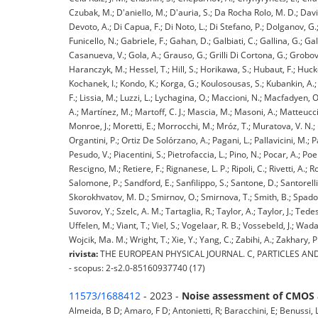
Czubak, M.; D'aniello, M.; D'auria, S.; Da Rocha Rolo, M. D.; Davi
Devoto, A.; Di Capua, F.; Di Noto, L.; Di Stefano, P.; Dolganov, G.;
Funicello, N.; Gabriele, F.; Gahan, D.; Galbiati, C.; Gallina, G.; G
Casanueva, V.; Gola, A.; Grauso, G.; Grilli Di Cortona, G.; Grobov
Haranczyk, M.; Hessel, T.; Hill, S.; Horikawa, S.; Hubaut, F.; Hucker,
Kochanek, I.; Kondo, K.; Korga, G.; Koulosousas, S.; Kubankin, A.; 
F.; Lissia, M.; Luzzi, L.; Lychagina, O.; Maccioni, N.; Macfadyen, O.
A.; Martínez, M.; Martoff, C. J.; Mascia, M.; Masoni, A.; Matteucci
Monroe, J.; Moretti, E.; Morrocchi, M.; Mróz, T.; Muratova, V. N.; 
Organtini, P.; Ortiz De Solórzano, A.; Pagani, L.; Pallavicini, M.; Pa
Pesudo, V.; Piacentini, S.; Pietrofaccia, L.; Pino, N.; Pocar, A.; P
Rescigno, M.; Retiere, F.; Rignanese, L. P.; Ripoli, C.; Rivetti, A.; 
Salomone, P.; Sandford, E.; Sanfilippo, S.; Santone, D.; Santorelli
Skorokhvatov, M. D.; Smirnov, O.; Smirnova, T.; Smith, B.; Spadoni, 
Suvorov, Y.; Szelc, A. M.; Tartaglia, R.; Taylor, A.; Taylor, J.; Ted
Uffelen, M.; Viant, T.; Viel, S.; Vogelaar, R. B.; Vossebeld, J.; W
Wojcik, Ma. M.; Wright, T.; Xie, Y.; Yang, C.; Zabihi, A.; Zakhary, P.
rivista:
THE EUROPEAN PHYSICAL JOURNAL. C, PARTICLES AND FI
- scopus: 2-s2.0-85160937740 (17)
11573/1688412
- 2023 -
Noise assessment of CMOS a
Almeida, B D; Amaro, F D; Antonietti, R; Baracchini, E; Benussi, 