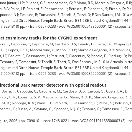
 Lima Júnior, H P; P Lopes, G S; Maccarrone, G; P Mano, R D; Marcelo Gregorio, R R;
; Pains, I F; Paoletti, E; Passamonti, L; Petrucci, F; Piacentini, S; Piccolo, D; Pierl
pooner, N J; Tesauro, R; Tomassini, S; Torelli, S; Tozzi, D; F Dos Santos, J M - 01a Ar
imited:Dirac House, Temple Back, Bristol BS1 6BE United Kingdom:011 44 1
17 9294318) pp. - - issn: 0957-0233 - wos: WOS:001065498600001 (2) - scopus: 
ect cosmic-ray tracks for the CYGNO experiment
Borra, F; Capoccia, C; Caponero, M; Cardoso, D S; Cavoto, G; Costa, I A; D’Imperio, 
r, H P; Lopes, G S P; Maccarrone, G; Mano, R D P; Marcelo Gregorio, R R; Marques, D
F; Paoletti, E; Passamonti, L; Petrucci, F; Piacentini, S; Piccolo, D; Pierluigi, D; Pin
Tesauro, R; Tomassini, S; Torelli, S; Tozzi, D; Dos Santos, J M F - 01a Articolo in riv
imited:Dirac House, Temple Back, Bristol BS1 6BE United Kingdom:011 44 1
17 9294318) pp. - - issn: 0957-0233 - wos: WOS:001060822200001 (2) - scopus: 
rectional Dark Matter detector with optical readout
.; Borra, F.; Capoccia, C.; Caponero, M.; Cardoso, D. S.; Cavoto, G.; Costa, I. A.; D'i
unior, H. P.; Lopes, G. S. P.; Maccarrone, G.; Mano, R. D. P.; Marcelo Gregorio, R. R.
. B.; Nobrega, R. A.; Pains, I. F.; Paoletti, E.; Passamonti, L.; Pelosi, S.; Petrucci, F.
 Rosatelli, F.; Russo, A.; Saviano, G.; Spooner, N. J. C.; Tesauro, R.; Tomassini, S.; Tor
Ltd, 2006-) pp. C09010- - issn: 1748-0221 - wos: WOS:001101133500003 (2) - s