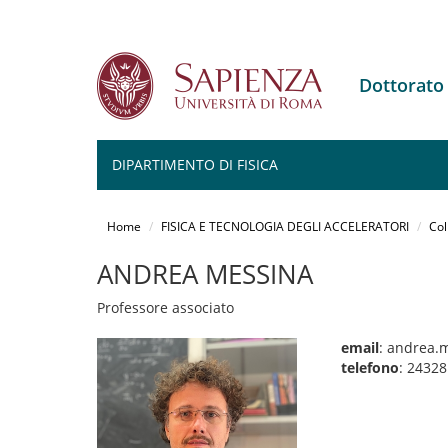
Dottorato
DIPARTIMENTO DI FISICA
Salta
al
Home
FISICA E TECNOLOGIA DEGLI ACCELERATORI
Col
contenuto
principale
ANDREA MESSINA
Professore associato
email
: andrea.
telefono
: 24328