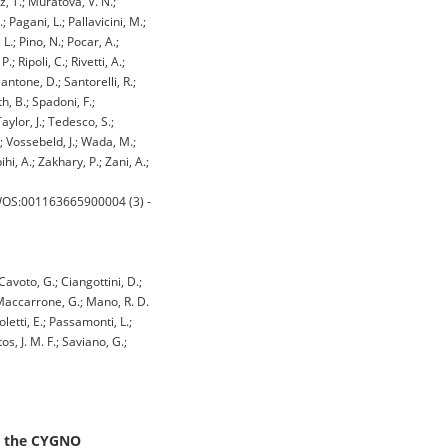
z, T.; Muratova, V. N.;
 Pagani, L.; Pallavicini, M.;
 L.; Pino, N.; Pocar, A.;
 Ripoli, C.; Rivetti, A.;
antone, D.; Santorelli, R.;
, B.; Spadoni, F.;
Taylor, J.; Tedesco, S.;
.; Vossebeld, J.; Wada, M.;
i, A.; Zakhary, P.; Zani, A.;
WOS:001163665900004 (3) -
Cavoto, G.; Ciangottini, D.;
; Maccarrone, G.; Mano, R. D.
letti, E.; Passamonti, L.;
tos, J. M. F.; Saviano, G.;
or the CYGNO