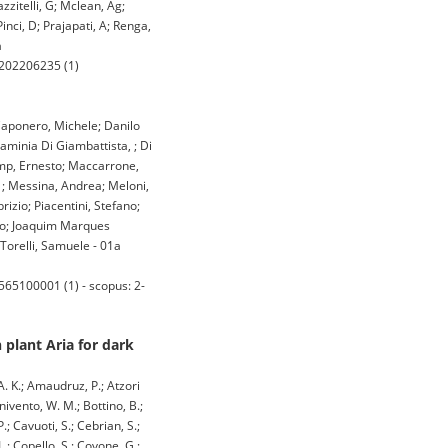
zitelli, G; Mclean, Ag;
Pinci, D; Prajapati, A; Renga,
a
5202206235 (1)
 Caponero, Michele; Danilo
aminia Di Giambattista, ; Di
emp, Ernesto; Maccarrone,
 ; Messina, Andrea; Meloni,
izio; Piacentini, Stefano;
ndro; Joaquim Marques
Torelli, Samuele - 01a
65100001 (1) - scopus: 2-
 plant Aria for dark
A. K.; Amaudruz, P.; Atzori
nivento, W. M.; Bottino, B.;
.; Cavuoti, S.; Cebrian, S.;
L.; Copello, S.; Covone, G.;