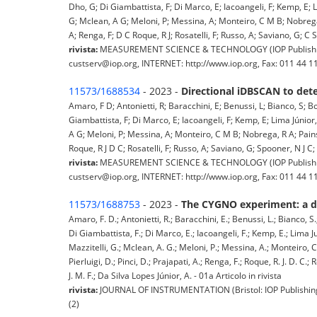
Dho, G; Di Giambattista, F; Di Marco, E; Iacoangeli, F; Kemp, E;
G; Mclean, A G; Meloni, P; Messina, A; Monteiro, C M B; Nobrega, R A
A; Renga, F; D C Roque, R J; Rosatelli, F; Russo, A; Saviano, G; C S
rivista:
MEASUREMENT SCIENCE & TECHNOLOGY (IOP Publishing L
custserv@iop.org, INTERNET: http://www.iop.org, Fax: 011 44 1
11573/1688534
- 2023 -
Directional iDBSCAN to det
Amaro, F D; Antonietti, R; Baracchini, E; Benussi, L; Bianco, S; 
Giambattista, F; Di Marco, E; Iacoangeli, F; Kemp, E; Lima Júnio
A G; Meloni, P; Messina, A; Monteiro, C M B; Nobrega, R A; Pains, I 
Roque, R J D C; Rosatelli, F; Russo, A; Saviano, G; Spooner, N J C; 
rivista:
MEASUREMENT SCIENCE & TECHNOLOGY (IOP Publishing L
custserv@iop.org, INTERNET: http://www.iop.org, Fax: 011 44 1
11573/1688753
- 2023 -
The CYGNO experiment: a di
Amaro, F. D.; Antonietti, R.; Baracchini, E.; Benussi, L.; Bianco, S
Di Giambattista, F.; Di Marco, E.; Iacoangeli, F.; Kemp, E.; Lima J
Mazzitelli, G.; Mclean, A. G.; Meloni, P.; Messina, A.; Monteiro, C. M
Pierluigi, D.; Pinci, D.; Prajapati, A.; Renga, F.; Roque, R. J. D. C.;
J. M. F.; Da Silva Lopes Júnior, A. - 01a Articolo in rivista
rivista:
JOURNAL OF INSTRUMENTATION (Bristol: IOP Publishing 
(2)