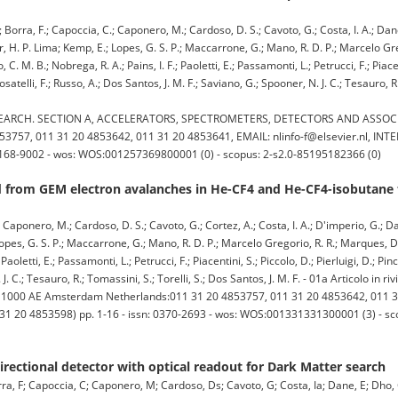
.; Borra, F.; Capoccia, C.; Caponero, M.; Cardoso, D. S.; Cavoto, G.; Costa, I. A.; Dané
or, H. P. Lima; Kemp, E.; Lopes, G. S. P.; Maccarrone, G.; Mano, R. D. P.; Marcelo Gre
C. M. B.; Nobrega, R. A.; Pains, I. F.; Paoletti, E.; Passamonti, L.; Petrucci, F.; Piacen
 Rosatelli, F.; Russo, A.; Dos Santos, J. M. F.; Saviano, G.; Spooner, N. J. C.; Tesauro, R.
ARCH. SECTION A, ACCELERATORS, SPECTROMETERS, DETECTORS AND ASSOCI
757, 011 31 20 4853642, 011 31 20 4853641, EMAIL: nlinfo-f@elsevier.nl, INT
n: 0168-9002 - wos: WOS:001257369800001 (0) - scopus: 2-s2.0-85195182366 (0)
ld from GEM electron avalanches in He-CF4 and He-CF4-isobutane 
; Caponero, M.; Cardoso, D. S.; Cavoto, G.; Cortez, A.; Costa, I. A.; D'imperio, G.; Da
 Lopes, G. S. P.; Maccarrone, G.; Mano, R. D. P.; Marcelo Gregorio, R. R.; Marques, D. 
aoletti, E.; Passamonti, L.; Petrucci, F.; Piacentini, S.; Piccolo, D.; Pierluigi, D.; Pinc
 J. C.; Tesauro, R.; Tomassini, S.; Torelli, S.; Dos Santos, J. M. F. - 01a Articolo in riv
 1000 AE Amsterdam Netherlands:011 31 20 4853757, 011 31 20 4853642, 011 3
011 31 20 4853598) pp. 1-16 - issn: 0370-2693 - wos: WOS:001331331300001 (3) - 
rectional detector with optical readout for Dark Matter search
orra, F; Capoccia, C; Caponero, M; Cardoso, Ds; Cavoto, G; Costa, Ia; Dane, E; Dho, 