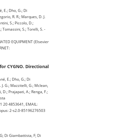
, E.; Dho, G.; Di
gorio, R. R.; Marques, D. J.
tini, S.; Piccolo, D.;
; Tomassini, S.; Torelli, S. -
ATED EQUIPMENT (Elsevier
ERNET:
for CYGNO. Directional
né, E.; Dho, G.; Di
J. G.; Mazzitelli, G.; Mclean,
i, D.; Prajapati, A.; Renga, F.;
ista
1 20 4853641, EMAIL:
scopus: 2-s2.0-85196276503
G; Di Giambattista, F; Di