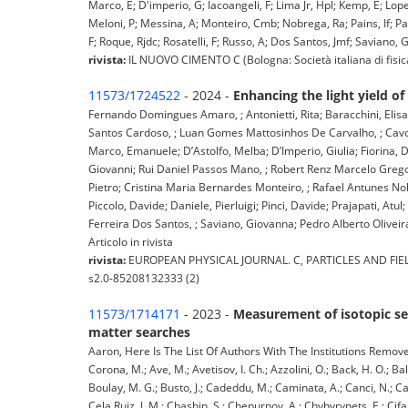
Marco, E; D'imperio, G; Iacoangeli, F; Lima Jr, Hpl; Kemp, E; L
Meloni, P; Messina, A; Monteiro, Cmb; Nobrega, Ra; Pains, If; Paolet
F; Roque, Rjdc; Rosatelli, F; Russo, A; Dos Santos, Jmf; Saviano, G
rivista:
IL NUOVO CIMENTO C (Bologna: Società italiana di fisic
11573/1724522
- 2024 -
Enhancing the light yield o
Fernando Domingues Amaro, ; Antonietti, Rita; Baracchini, Elis
Santos Cardoso, ; Luan Gomes Mattosinhos De Carvalho, ; Cavoto,
Marco, Emanuele; D’Astolfo, Melba; D’Imperio, Giulia; Fiorina,
Giovanni; Rui Daniel Passos Mano, ; Robert Renz Marcelo Gregor
Pietro; Cristina Maria Bernardes Monteiro, ; Rafael Antunes Nobre
Piccolo, Davide; Daniele, Pierluigi; Pinci, Davide; Prajapati, At
Ferreira Dos Santos, ; Saviano, Giovanna; Pedro Alberto Oliveir
Articolo in rivista
rivista:
EUROPEAN PHYSICAL JOURNAL. C, PARTICLES AND FIELDS (
s2.0-85208132333 (2)
11573/1714171
- 2023 -
Measurement of isotopic sep
matter searches
Aaron, Here Is The List Of Authors With The Institutions Removed: 
Corona, M.; Ave, M.; Avetisov, I. Ch.; Azzolini, O.; Back, H. O.; Ba
Boulay, M. G.; Busto, J.; Cadeddu, M.; Caminata, A.; Canci, N.; Capra
Cela Ruiz, J. M.; Chashin, S.; Chepurnov, A.; Chyhyrynets, E.; Cifare