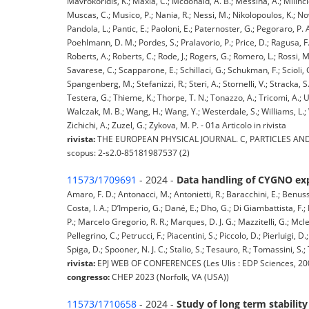
Mavrokoridis, K.; Maxia, C.; Mcdonald, A. B.; Messina, A.; Milincic
Muscas, C.; Musico, P.; Nania, R.; Nessi, M.; Nikolopoulos, K.; Nowa
Pandola, L.; Pantic, E.; Paoloni, E.; Paternoster, G.; Pegoraro, P. A.;
Poehlmann, D. M.; Pordes, S.; Pralavorio, P.; Price, D.; Ragusa, F.;
Roberts, A.; Roberts, C.; Rode, J.; Rogers, G.; Romero, L.; Rossi, M
Savarese, C.; Scapparone, E.; Schillaci, G.; Schukman, F.; Scioli,
Spangenberg, M.; Stefanizzi, R.; Steri, A.; Stornelli, V.; Stracka, S.;
Testera, G.; Thieme, K.; Thorpe, T. N.; Tonazzo, A.; Tricomi, A.; Unz
Walczak, M. B.; Wang, H.; Wang, Y.; Westerdale, S.; Williams, L.; Wi
Zichichi, A.; Zuzel, G.; Zykova, M. P. - 01a Articolo in rivista
rivista:
THE EUROPEAN PHYSICAL JOURNAL. C, PARTICLES AND FI
scopus: 2-s2.0-85181987537 (2)
11573/1709691
- 2024 -
Data handling of CYGNO ex
Amaro, F. D.; Antonacci, M.; Antonietti, R.; Baracchini, E.; Benuss
Costa, I. A.; D’Imperio, G.; Dané, E.; Dho, G.; Di Giambattista, F.
P.; Marcelo Gregorio, R. R.; Marques, D. J. G.; Mazzitelli, G.; Mcle
Pellegrino, C.; Petrucci, F.; Piacentini, S.; Piccolo, D.; Pierluigi, D.
Spiga, D.; Spooner, N. J. C.; Stalio, S.; Tesauro, R.; Tomassini, S.; 
rivista:
EPJ WEB OF CONFERENCES (Les Ulis : EDP Sciences, 2009
congresso:
CHEP 2023 (Norfolk, VA (USA))
11573/1710658
- 2024 -
Study of long term stabilit