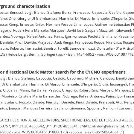
rground characterization
etta; Benussi, Luigi; Bianco, Stefano; Borra, Francesco; Capoccia, Cesidio; Capo
liano; Dho, Giorgio; Di Giambattista, Flaminia; Di Marco, Emanuele; D’Imperio, Gi
ncesco; Kemp, Ernesto; Júnior, Herman Pessoa Lima; Lopes, Guilherme Sebastiao P
egorio, Robert Renz Marcelo; Marques, David José Gaspar; Mazzitelli, Giovanni; 
rdes; Nobrega, Rafael Antunes; Pains, Igor Fonseca; Paoletti, Emiliano; Passamon
, Daniele; Pinci, Davide; Prajapati, Atul; Renga, Francesco; Roque, Rita Cruz; Rosatel
ro, Roberto; Tomassini, Sandro; Torelli, Samuele; Tozzi, Donatella - 01a Articolo
eidelberg ; Berlin : Springer) pp. - - issn: 1434-6052 - wos: WOS:00108771830
for directional Dark Matter search for the CYGNO experiment
igi; Bianco, Stefano; Capoccia, Cesidio; Caponero, Michele; Cardoso, Danilo San
o; Di Giambattista, Flaminia; Di Marco, Emanuele; D’Imperio, Giulia; Iacoangeli, F
, Giovanni; Mano, Rui Daniel Passos; Gregorio, Robert Renz Marcelo; Marques, D
; Monteiro, Cristina Maria Bernardes; Nobrega, Rafael Antunes; Pains, Igor Fonsec
ni, Stefano; Piccolo, Davide; Pierluigi, Daniele; Pinci, Davide; Prajapati, Atul; Ren
 Santos, Joaquim Marques Ferreira; Saviano, Giovanna; Spooner, Neil John Curwen;
ARCH. SECTION A, ACCELERATORS, SPECTROMETERS, DETECTORS AND ASSOCI
757, 011 31 20 4853642, 011 31 20 4853641, EMAIL: nlinfo-f@elsevier.nl, INT
 0168-9002 - wos: WOS:001041613100001 (0) - scopus: 2-s2.0-85150904861 (1)