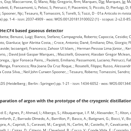
opes, Gsp; Maccarrone, G; Mano, Rdp; Gregorio, Rrm; Marques, Djg; Marques, Jg; Maz
ti, E; Passamonti, L; Pelosi, S; Petrucci, F; Piacentini, S; Piccolo, D; Pierluigi, D; 
; Spooner, Njc; Tesauro, R; Tomassini, S; Torelli, S; Tozzi, D - 01a Articolo in rivist
a) pp. 1-4 - issn: 2037-4909 - wos: WOS:001201813100022 (1) - scopus: 2-s2.0-8
f He:CF4 based gaseous detector
abetta; Benussi, Luigi; Bianco, Stefano; Campagnola, Roberto; Capoccia, Cesidio;
 Gianluca; Igor Abritta Costa, ; Croce, Antonio; Dané, Emiliano; Dho, Giorgio; Fl
 Davide; Iacoangeli, Francesco; Zahoor Ul Islam, ; Herman Pessoa Lima Jùnior, ; K
io, ; David José Gaspar Marques, ; Mazzitelli, Giovanni; Alasdair Gregor Mclean,
ga, ; Igor Fonseca Pains, ; Paoletti, Emiliano; Passamonti, Luciano; Petrucci, Fabr
ul; Renga, Francesco; Rita Joana Da Cruz Roque, ; Rosatelli, Filippo; Russo, Alessa
a Costa Silva, ; Neil John Curwen Spooner, ; Tesauro, Roberto; Tomassini, Sandro; 
Heidelberg ; Berlin : Springer) pp. 1-21 - issn: 1434-6052 - wos: WOS:0013445
aration of argon with the prototype of the cryogenic distillation
E.; Agnes, P.; Ahmad, I.; Albergo, S.; Albuquerque, I. F. M.; Alexander, T.; Alton, 
lmforth, Z.; Barrado Olmedo, A.; Barrillon, P.; Basco, A.; Batignani, G.; Bocci, V.; Bo
, A.; Caprioli, S.; Caravati, M.; Cargioli, N.; Carlini, M.; Castello, P.; Cavalcante, P
lli, L.; Cintas, D.; Citterio, M.; Cleveland, B.; Cocco, V.; Conde Vilda, E.; Consiglio, 