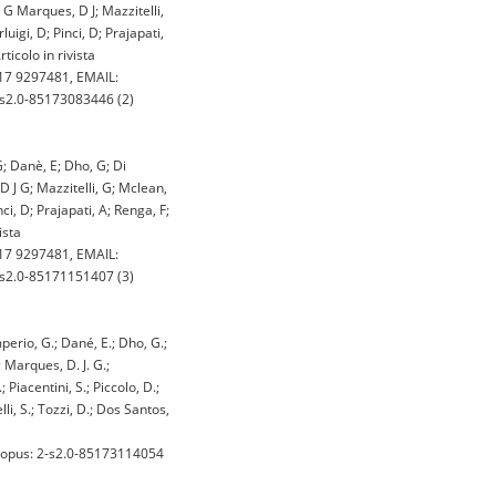
 G Marques, D J; Mazzitelli,
uigi, D; Pinci, D; Prajapati,
ticolo in rivista
17 9297481, EMAIL:
2-s2.0-85173083446 (2)
G; Danè, E; Dho, G; Di
 J G; Mazzitelli, G; Mclean,
ci, D; Prajapati, A; Renga, F;
ista
17 9297481, EMAIL:
2-s2.0-85171151407 (3)
mperio, G.; Dané, E.; Dho, G.;
; Marques, D. J. G.;
; Piacentini, S.; Piccolo, D.;
elli, S.; Tozzi, D.; Dos Santos,
copus: 2-s2.0-85173114054