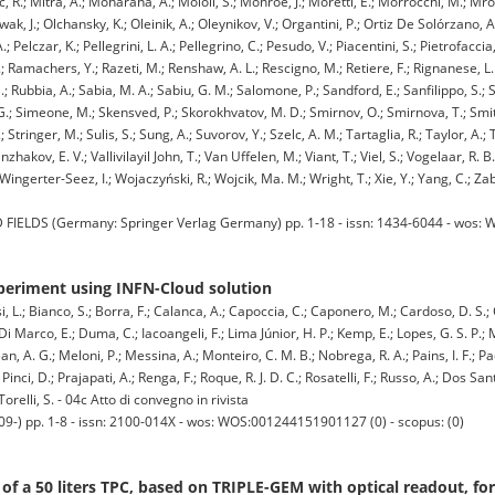
, R.; Mitra, A.; Moharana, A.; Moioli, S.; Monroe, J.; Moretti, E.; Morrocchi, M.; Mró
k, J.; Olchansky, K.; Oleinik, A.; Oleynikov, V.; Organtini, P.; Ortiz De Solórzano, A.;
 Pelczar, K.; Pellegrini, L. A.; Pellegrino, C.; Pesudo, V.; Piacentini, S.; Pietrofaccia,
 Ramachers, Y.; Razeti, M.; Renshaw, A. L.; Rescigno, M.; Retiere, F.; Rignanese, L. P.;
.; Rubbia, A.; Sabia, M. A.; Sabiu, G. M.; Salomone, P.; Sandford, E.; Sanfilippo, S.; S
 G.; Simeone, M.; Skensved, P.; Skorokhvatov, M. D.; Smirnov, O.; Smirnova, T.; Smith
 Stringer, M.; Sulis, S.; Sung, A.; Suvorov, Y.; Szelc, A. M.; Tartaglia, R.; Taylor, A.; 
hakov, E. V.; Vallivilayil John, T.; Van Uffelen, M.; Viant, T.; Viel, S.; Vogelaar, R. B
ngerter-Seez, I.; Wojaczyński, R.; Wojcik, Ma. M.; Wright, T.; Xie, Y.; Yang, C.; Zabih
ELDS (Germany: Springer Verlag Germany) pp. 1-18 - issn: 1434-6044 - wos: 
periment using INFN-Cloud solution
i, L.; Bianco, S.; Borra, F.; Calanca, A.; Capoccia, C.; Caponero, M.; Cardoso, D. S.; 
; Di Marco, E.; Duma, C.; Iacoangeli, F.; Lima Júnior, H. P.; Kemp, E.; Lopes, G. S. P.
an, A. G.; Meloni, P.; Messina, A.; Monteiro, C. M. B.; Nobrega, R. A.; Pains, I. F.; Pao
; Pinci, D.; Prajapati, A.; Renga, F.; Roque, R. J. D. C.; Rosatelli, F.; Russo, A.; Dos San
Torelli, S. - 04c Atto di convegno in rivista
-) pp. 1-8 - issn: 2100-014X - wos: WOS:001244151901127 (0) - scopus: (0)
y of a 50 liters TPC, based on TRIPLE-GEM with optical readout, f