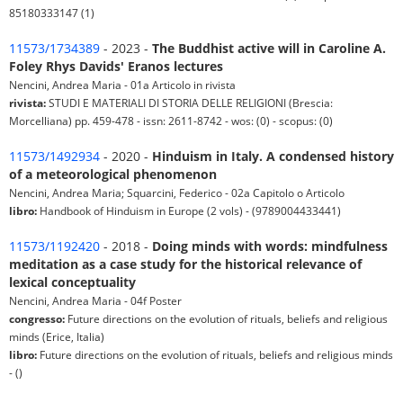
85180333147 (1)
11573/1734389
- 2023 -
The Buddhist active will in Caroline A.
Foley Rhys Davids' Eranos lectures
Nencini, Andrea Maria - 01a Articolo in rivista
rivista:
STUDI E MATERIALI DI STORIA DELLE RELIGIONI (Brescia:
Morcelliana) pp. 459-478 - issn: 2611-8742 - wos: (0) - scopus: (0)
11573/1492934
- 2020 -
Hinduism in Italy. A condensed history
of a meteorological phenomenon
Nencini, Andrea Maria; Squarcini, Federico - 02a Capitolo o Articolo
libro:
Handbook of Hinduism in Europe (2 vols) - (9789004433441)
11573/1192420
- 2018 -
Doing minds with words: mindfulness
meditation as a case study for the historical relevance of
lexical conceptuality
Nencini, Andrea Maria - 04f Poster
congresso:
Future directions on the evolution of rituals, beliefs and religious
minds (Erice, Italia)
libro:
Future directions on the evolution of rituals, beliefs and religious minds
- ()