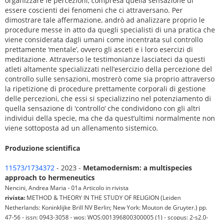
organizzare le percezioni, compresa quella sensazione di
essere coscienti dei fenomeni che ci attraversano. Per
dimostrare tale affermazione, andrò ad analizzare proprio le
procedure messe in atto da quegli specialisti di una pratica che
viene considerata dagli umani come incentrata sul controllo
prettamente ‘mentale’, ovvero gli asceti e i loro esercizi di
meditazione. Attraverso le testimonianze lasciateci da questi
atleti altamente specializzati nell’esercizio della percezione del
controllo sulle sensazioni, mostrerò come sia proprio attraverso
la ripetizione di procedure prettamente corporali di gestione
delle percezioni, che essi si specializzino nel potenziamento di
quella sensazione di ‘controllo’ che condividono con gli altri
individui della specie, ma che da quest’ultimi normalmente non
viene sottoposta ad un allenamento sistemico.
Produzione scientifica
11573/1734372
- 2023 -
Metamodernism: a multispecies
approach to hermeneutics
Nencini, Andrea Maria - 01a Articolo in rivista
rivista:
METHOD & THEORY IN THE STUDY OF RELIGION (Leiden
Netherlands: Koninklijke Brill NV Berlin; New York: Mouton de Gruyter.) pp.
47-56 - issn: 0943-3058 - wos: WOS:001396800300005 (1) - scopus: 2-s2.0-