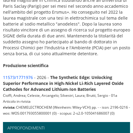
laurea magistrale in Chimica studiando anche all'università di
Paris Saclay (Parigi) per sei mesi nel secondo anno accademico
nell'ambito del progetto Ersmus+. Ho conseguito nel 2022 la
laurea magistrale con una tesi in elettrochimica sul tema delle
batterie al sodio metallico "anodeless". Dopo la laurea sono
risultato vincitore di un assegno di ricerca sul progetto europeo
SIGNE della durata di due anni. Mantenendo la titolarità del
suddetto assegno ho partecipato al bando di dottorato in
Processi Chimici per l'Industria e l'Ambiente (PCIA) per un posto
senza borsa, di cui sono attualmente detentore.
Produzione scientifica
11573/1771976
- 2026 -
The Synthetic Edge: Unlocking
Superior Performance in High‐Nickel Li‐Rich Layered Oxide
Cathodes for Advanced Lithium‐Ion Batteries
Cioffi, Andrea; Celeste, Arcangelo; Silvestri, Laura; Brutti, Sergio - 01a
Articolo in rivista
rivista:
CHEMELECTROCHEM (Weinheim: Wiley-VCH) pp. - - issn: 2196-0216 -
wos: WOS:001793055800001 (0) - scopus: 2-s2.0-105041686007 (0)
APPROFONDIMENTI