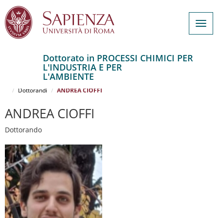
Togg
navig
Dottorato in PROCESSI CHIMICI PER
L'INDUSTRIA E PER
Salta
L'AMBIENTE
al
Home
PROCESSI CHIMICI PER L'INDUSTRIA E PER L'AMBIENTE
contenuto
Dottorandi
ANDREA CIOFFI
principale
ANDREA CIOFFI
Dottorando