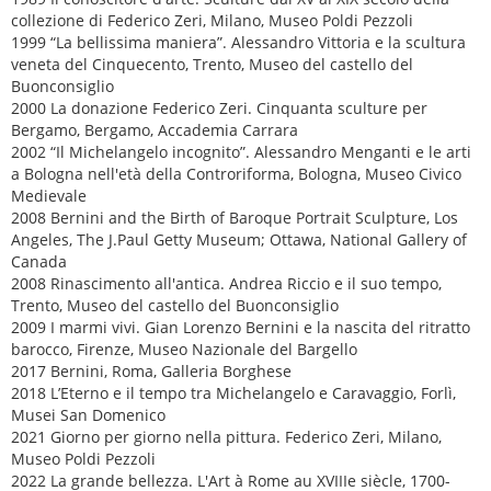
collezione di Federico Zeri, Milano, Museo Poldi Pezzoli
1999 “La bellissima maniera”. Alessandro Vittoria e la scultura
veneta del Cinquecento, Trento, Museo del castello del
Buonconsiglio
2000 La donazione Federico Zeri. Cinquanta sculture per
Bergamo, Bergamo, Accademia Carrara
2002 “Il Michelangelo incognito”. Alessandro Menganti e le arti
a Bologna nell'età della Controriforma, Bologna, Museo Civico
Medievale
2008 Bernini and the Birth of Baroque Portrait Sculpture, Los
Angeles, The J.Paul Getty Museum; Ottawa, National Gallery of
Canada
2008 Rinascimento all'antica. Andrea Riccio e il suo tempo,
Trento, Museo del castello del Buonconsiglio
2009 I marmi vivi. Gian Lorenzo Bernini e la nascita del ritratto
barocco, Firenze, Museo Nazionale del Bargello
2017 Bernini, Roma, Galleria Borghese
2018 L’Eterno e il tempo tra Michelangelo e Caravaggio, Forlì,
Musei San Domenico
2021 Giorno per giorno nella pittura. Federico Zeri, Milano,
Museo Poldi Pezzoli
2022 La grande bellezza. L'Art à Rome au XVIIIe siècle, 1700-