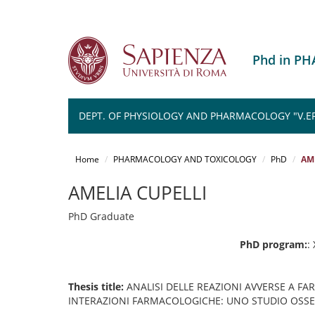
Phd in P
DEPT. OF PHYSIOLOGY AND PHARMACOLOGY "V.E
Salta
al
Home
PHARMACOLOGY AND TOXICOLOGY
PhD
AM
contenuto
principale
AMELIA CUPELLI
PhD Graduate
PhD program:
:
Thesis title:
ANALISI DELLE REAZIONI AVVERSE A FA
INTERAZIONI FARMACOLOGICHE: UNO STUDIO OSSE