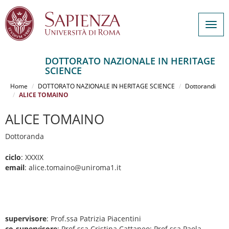
Togg
navig
DOTTORATO NAZIONALE IN HERITAGE
SCIENCE
Salta
al
Home
DOTTORATO NAZIONALE IN HERITAGE SCIENCE
Dottorandi
contenuto
ALICE TOMAINO
principale
ALICE TOMAINO
Dottoranda
ciclo
: XXXIX
email
: alice.tomaino@uniroma1.it
supervisore
: Prof.ssa Patrizia Piacentini
co-supervisore
: Prof.ssa Cristina Cattaneo; Prof.ssa Paola