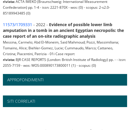
rivista:
ACTA IMEKO (Braunschweig: International Measurement
Confederation) pp. 1-4 - issn: 2221-870X - wos: (0) - scopus: 2-s2.0-
85189943485 (0)
11573/1709331
- 2022 -
Evidence of possible lower limb
amputation in a tomb in an ancient Egyptian necropolis: the
case report of an on-site radiographic analysis
Messina, Carmelo; Abd El-Moneim, Said Mahmoud; Pozzi, Massimiliana;
Tomaino, Alice; Biehler-Gomez, Lucie; Cummaudo, Marco; Cattaneo,
Cristina; Piacentini, Patrizia - 01i Case report
rivista:
BJR CASE REPORTS (London: British Institute of Radiology) pp. - - issn:
2055-7159 - wos: WOS:000890173800011 (1) - scopus: (0)
APPROFONDIMENTI
SITI CORRELATI