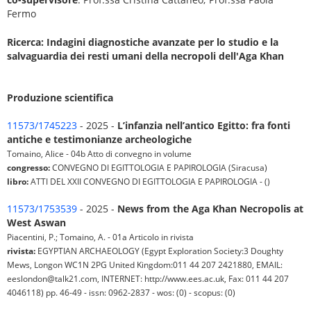
Fermo
Ricerca: Indagini diagnostiche avanzate per lo studio e la
salvaguardia dei resti umani della necropoli dell'Aga Khan
Produzione scientifica
11573/1745223
- 2025 -
L’infanzia nell’antico Egitto: fra fonti
antiche e testimonianze archeologiche
Tomaino, Alice - 04b Atto di convegno in volume
congresso:
CONVEGNO DI EGITTOLOGIA E PAPIROLOGIA (Siracusa)
libro:
ATTI DEL XXII CONVEGNO DI EGITTOLOGIA E PAPIROLOGIA - ()
11573/1753539
- 2025 -
News from the Aga Khan Necropolis at
West Aswan
Piacentini, P.; Tomaino, A. - 01a Articolo in rivista
rivista:
EGYPTIAN ARCHAEOLOGY (Egypt Exploration Society:3 Doughty
Mews, Longon WC1N 2PG United Kingdom:011 44 207 2421880, EMAIL:
eeslondon@talk21.com, INTERNET: http://www.ees.ac.uk, Fax: 011 44 207
4046118) pp. 46-49 - issn: 0962-2837 - wos: (0) - scopus: (0)