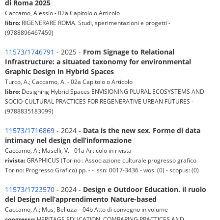
di Roma 2025
Caccamo, Alessio - 02a Capitolo o Articolo
libro:
RIGENERARE ROMA. Studi, sperimentazioni e progetti -
(9788896467459)
11573/1746791
- 2025 -
From Signage to Relational
Infrastructure: a situated taxonomy for environmental
Graphic Design in Hybrid Spaces
Turco, A.; Caccamo, A. - 02a Capitolo o Articolo
libro:
Designing Hybrid Spaces ENVISIONING PLURAL ECOSYSTEMS AND
SOCIO-CULTURAL PRACTICES FOR REGENERATIVE URBAN FUTURES -
(9788835183099)
11573/1716869
- 2024 -
Data is the new sex. Forme di data
intimacy nel design dell’informazione
Caccamo, A.; Maselli, V. - 01a Articolo in rivista
rivista:
GRAPHICUS (Torino : Associazione culturale progresso grafico
Torino: Progresso Grafico) pp. - - issn: 0017-3436 - wos: (0) - scopus: (0)
11573/1723570
- 2024 -
Design e Outdoor Education. il ruolo
del Design nell’apprendimento Nature-based
Caccamo, A.; Mus, Belluzzi - 04b Atto di convegno in volume
congresso:
HERITAGE EDUCATION. COMPARING PRACTICES AND