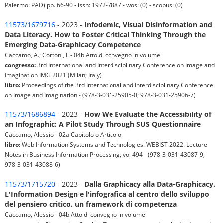
Palermo: PAD) pp. 66-90 - issn: 1972-7887 - wos: (0) - scopus: (0)
11573/1679716
- 2023 -
Infodemic, Visual Disinformation and
Data Literacy. How to Foster Critical Thinking Through the
Emerging Data-Graphicacy Competence
Caccamo, A.; Cortoni, I. - 04b Atto di convegno in volume
congresso:
3rd International and Interdisciplinary Conference on Image and
Imagination IMG 2021 (Milan; Italy)
libro:
Proceedings of the 3rd International and Interdisciplinary Conference
on Image and Imagination - (978-3-031-25905-0; 978-3-031-25906-7)
11573/1686894
- 2023 -
How We Evaluate the Accessibility of
an Infographic: A Pilot Study Through SUS Questionnaire
Caccamo, Alessio - 02a Capitolo o Articolo
libro:
Web Information Systems and Technologies. WEBIST 2022. Lecture
Notes in Business Information Processing, vol 494 - (978-3-031-43087-9;
978-3-031-43088-6)
11573/1715720
- 2023 -
Dalla Graphicacy alla Data-Graphicacy.
L'Information Design e l'infografica al centro dello sviluppo
del pensiero critico. un framework di competenza
Caccamo, Alessio - 04b Atto di convegno in volume