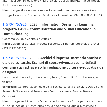
alternativi per l'innovazione / Plural Design. Cases and Alternative Models
for Innovation (Napoli)
libro:
Design Plurale. Casi e modelli alternativi per l'innovazione / Plural
Design. Cases and Alternative Models for Innovation - (978-88-6887-385-1)
11573/1757926
- 2025 -
Information Design for Learning. Il
progetto CAVE - Communication and Visual Education in
HomeSchooling
Caccamo, A. - 02a Capitolo o Articolo
libro:
Design for Survival. Progetti responsabili per un futuro oltre la crisi -
(9791223284285)
11573/1757917
- 2025 -
Archivi d’impresa, memoria storica e
dialogo culturale. Scenari di sopravvivenza degli artefatti
comunicativi attraverso la mediazione culturale-educativa del
designer
Caccamo, A.; Candida, F.; Carella, G.; Turco, Anna - 04b Atto di convegno in
volume
congresso:
Conferenza annuale della Società Italiana di Design. Design and
Research: Sources and Resources / Design e ricerca: Fonti e Risorse
(Venezia)
libro:
Design and Research: Sources and Resources / Design e ricerca: Fonti
e Risorse. Atti della Conferenza annuale Società Italiana di Design (SID) -