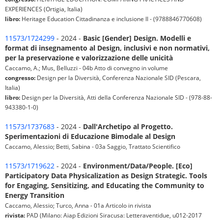
EXPERIENCES (Ortigia, Italia)
libro:
Heritage Education Cittadinanza e inclusione II - (9788846770608)
11573/1724299
- 2024 -
Basic [Gender] Design. Modelli e
format di insegnamento al Design, inclusivi e non normativi,
per la preservazione e valorizzazione delle unicità
Caccamo, A.; Mus, Belluzzi - 04b Atto di convegno in volume
congresso:
Design per la Diversità, Conferenza Nazionale SID (Pescara,
Italia)
libro:
Design per la Diversità, Atti della Conferenza Nazionale SID - (978-88-
943380-1-0)
11573/1737683
- 2024 -
Dall'Archetipo al Progetto.
Sperimentazioni di Educazione Bimodale al Design
Caccamo, Alessio; Betti, Sabina - 03a Saggio, Trattato Scientifico
11573/1719622
- 2024 -
Environment/Data/People. [Eco]
Participatory Data Physicalization as Design Strategic. Tools
for Engaging, Sensitizing, and Educating the Community to
Energy Transition
Caccamo, Alessio; Turco, Anna - 01a Articolo in rivista
rivista:
PAD (Milano: Aiap Edizioni Siracusa: Letteraventidue, u012-2017