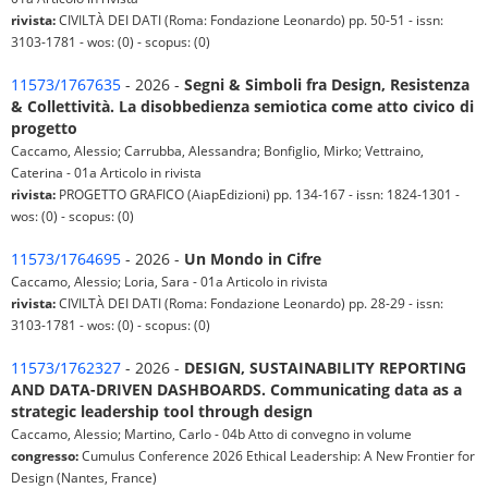
rivista:
CIVILTÀ DEI DATI (Roma: Fondazione Leonardo) pp. 50-51 - issn:
3103-1781 - wos: (0) - scopus: (0)
11573/1767635
- 2026 -
Segni & Simboli fra Design, Resistenza
& Collettività. La disobbedienza semiotica come atto civico di
progetto
Caccamo, Alessio; Carrubba, Alessandra; Bonfiglio, Mirko; Vettraino,
Caterina - 01a Articolo in rivista
rivista:
PROGETTO GRAFICO (AiapEdizioni) pp. 134-167 - issn: 1824-1301 -
wos: (0) - scopus: (0)
11573/1764695
- 2026 -
Un Mondo in Cifre
Caccamo, Alessio; Loria, Sara - 01a Articolo in rivista
rivista:
CIVILTÀ DEI DATI (Roma: Fondazione Leonardo) pp. 28-29 - issn:
3103-1781 - wos: (0) - scopus: (0)
11573/1762327
- 2026 -
DESIGN, SUSTAINABILITY REPORTING
AND DATA-DRIVEN DASHBOARDS. Communicating data as a
strategic leadership tool through design
Caccamo, Alessio; Martino, Carlo - 04b Atto di convegno in volume
congresso:
Cumulus Conference 2026 Ethical Leadership: A New Frontier for
Design (Nantes, France)