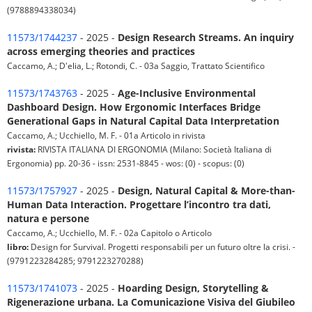
(9788894338034)
11573/1744237
- 2025 -
Design Research Streams. An inquiry
across emerging theories and practices
Caccamo, A.; D'elia, L.; Rotondi, C. - 03a Saggio, Trattato Scientifico
11573/1743763
- 2025 -
Age-Inclusive Environmental
Dashboard Design. How Ergonomic Interfaces Bridge
Generational Gaps in Natural Capital Data Interpretation
Caccamo, A.; Ucchiello, M. F. - 01a Articolo in rivista
rivista:
RIVISTA ITALIANA DI ERGONOMIA (Milano: Società Italiana di
Ergonomia) pp. 20-36 - issn: 2531-8845 - wos: (0) - scopus: (0)
11573/1757927
- 2025 -
Design, Natural Capital & More-than-
Human Data Interaction. Progettare l’incontro tra dati,
natura e persone
Caccamo, A.; Ucchiello, M. F. - 02a Capitolo o Articolo
libro:
Design for Survival. Progetti responsabili per un futuro oltre la crisi. -
(9791223284285; 9791223270288)
11573/1741073
- 2025 -
Hoarding Design, Storytelling &
Rigenerazione urbana. La Comunicazione Visiva del Giubileo