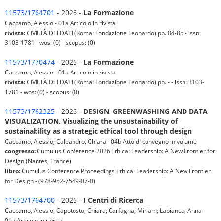
11573/1764701
- 2026 -
La Formazione
Caccamo, Alessio - 01a Articolo in rivista
rivista:
CIVILTÀ DEI DATI (Roma: Fondazione Leonardo) pp. 84-85 - issn:
3103-1781 - wos: (0) - scopus: (0)
11573/1770474
- 2026 -
La Formazione
Caccamo, Alessio - 01a Articolo in rivista
rivista:
CIVILTÀ DEI DATI (Roma: Fondazione Leonardo) pp. - - issn: 3103-
1781 - wos: (0) - scopus: (0)
11573/1762325
- 2026 -
DESIGN, GREENWASHING AND DATA
VISUALIZATION. Visualizing the unsustainability of
sustainability as a strategic ethical tool through design
Caccamo, Alessio; Caleandro, Chiara - 04b Atto di convegno in volume
congresso:
Cumulus Conference 2026 Ethical Leadership: A New Frontier for
Design (Nantes, France)
libro:
Cumulus Conference Proceedings Ethical Leadership: A New Frontier
for Design - (978-952-7549-07-0)
11573/1764700
- 2026 -
I Centri di Ricerca
Caccamo, Alessio; Capotosto, Chiara; Carfagna, Miriam; Labianca, Anna -
01a Articolo in rivista