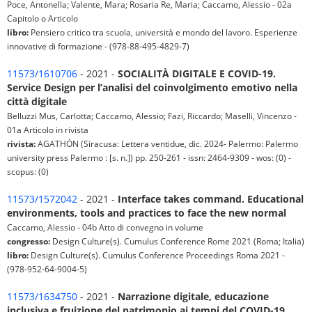
Poce, Antonella; Valente, Mara; Rosaria Re, Maria; Caccamo, Alessio - 02a
Capitolo o Articolo
libro:
Pensiero critico tra scuola, università e mondo del lavoro. Esperienze
innovative di formazione - (978-88-495-4829-7)
11573/1610706
- 2021 -
SOCIALITÀ DIGITALE E COVID-19.
Service Design per l’analisi del coinvolgimento emotivo nella
città digitale
Belluzzi Mus, Carlotta; Caccamo, Alessio; Fazi, Riccardo; Maselli, Vincenzo -
01a Articolo in rivista
rivista:
AGATHÓN (Siracusa: Lettera ventidue, dic. 2024- Palermo: Palermo
university press Palermo : [s. n.]) pp. 250-261 - issn: 2464-9309 - wos: (0) -
scopus: (0)
11573/1572042
- 2021 -
Interface takes command. Educational
environments, tools and practices to face the new normal
Caccamo, Alessio - 04b Atto di convegno in volume
congresso:
Design Culture(s). Cumulus Conference Rome 2021 (Roma; Italia)
libro:
Design Culture(s). Cumulus Conference Proceedings Roma 2021 -
(978-952-64-9004-5)
11573/1634750
- 2021 -
Narrazione digitale, educazione
inclusiva e fruizione del patrimonio ai tempi del COVID-19.