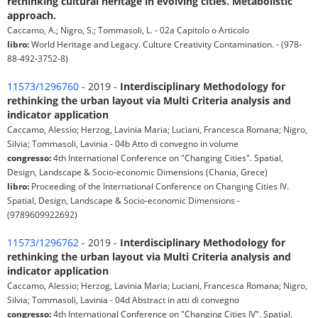
rethinking cultural heritage in evolving cities. Metabolistic
approach.
Caccamo, A.; Nigro, S.; Tommasoli, L. - 02a Capitolo o Articolo
libro:
World Heritage and Legacy. Culture Creativity Contamination. - (978-
88-492-3752-8)
11573/1296760
- 2019 -
Interdisciplinary Methodology for
rethinking the urban layout via Multi Criteria analysis and
indicator application
Caccamo, Alessio; Herzog, Lavinia Maria; Luciani, Francesca Romana; Nigro,
Silvia; Tommasoli, Lavinia - 04b Atto di convegno in volume
congresso:
4th International Conference on "Changing Cities". Spatial,
Design, Landscape & Socio-economic Dimensions (Chania, Grece)
libro:
Proceeding of the International Conference on Changing Cities IV.
Spatial, Design, Landscape & Socio-economic Dimensions -
(9789609922692)
11573/1296762
- 2019 -
Interdisciplinary Methodology for
rethinking the urban layout via Multi Criteria analysis and
indicator application
Caccamo, Alessio; Herzog, Lavinia Maria; Luciani, Francesca Romana; Nigro,
Silvia; Tommasoli, Lavinia - 04d Abstract in atti di convegno
congresso:
4th International Conference on "Changing Cities IV". Spatial,