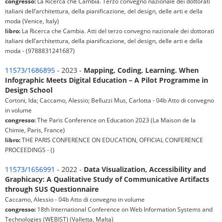
congresso:
La Ricerca che Cambia. Terzo convegno nazionale dei dottorati
italiani dell’architettura, della pianificazione, del design, delle arti e della
moda (Venice, Italy)
libro:
La Ricerca che Cambia. Atti del terzo convegno nazionale dei dottorati
italiani dell’architettura, della pianificazione, del design, delle arti e della
moda - (9788831241687)
11573/1686895
- 2023 -
Mapping, Coding, Learning. When
Infographic Meets Digital Education – A Pilot Programme in
Design School
Cortoni, Ida; Caccamo, Alessio; Belluzzi Mus, Carlotta - 04b Atto di convegno
in volume
congresso:
The Paris Conference on Education 2023 (La Maison de la
Chimie, Paris, France)
libro:
THE PARIS CONFERENCE ON EDUCATION, OFFICIAL CONFERENCE
PROCEEDINGS - ()
11573/1656991
- 2022 -
Data Visualization, Accessibility and
Graphicacy: A Qualitative Study of Communicative Artifacts
through SUS Questionnaire
Caccamo, Alessio - 04b Atto di convegno in volume
congresso:
18th International Conference on Web Information Systems and
Technologies (WEBIST) (Valletta, Malta)