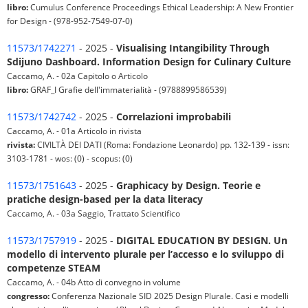
libro:
Cumulus Conference Proceedings Ethical Leadership: A New Frontier
for Design - (978-952-7549-07-0)
11573/1742271
- 2025 -
Visualising Intangibility Through
Sdijuno Dashboard. Information Design for Culinary Culture
Caccamo, A. - 02a Capitolo o Articolo
libro:
GRAF_I Grafie dell'immaterialità - (9788899586539)
11573/1742742
- 2025 -
Correlazioni improbabili
Caccamo, A. - 01a Articolo in rivista
rivista:
CIVILTÀ DEI DATI (Roma: Fondazione Leonardo) pp. 132-139 - issn:
3103-1781 - wos: (0) - scopus: (0)
11573/1751643
- 2025 -
Graphicacy by Design. Teorie e
pratiche design-based per la data literacy
Caccamo, A. - 03a Saggio, Trattato Scientifico
11573/1757919
- 2025 -
DIGITAL EDUCATION BY DESIGN. Un
modello di intervento plurale per l’accesso e lo sviluppo di
competenze STEAM
Caccamo, A. - 04b Atto di convegno in volume
congresso:
Conferenza Nazionale SID 2025 Design Plurale. Casi e modelli