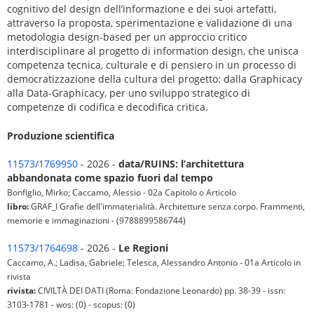
cognitivo del design dell’informazione e dei suoi artefatti,
attraverso la proposta, sperimentazione e validazione di una
metodologia design-based per un approccio critico
interdisciplinare al progetto di information design, che unisca
competenza tecnica, culturale e di pensiero in un processo di
democratizzazione della cultura del progetto: dalla Graphicacy
alla Data-Graphicacy, per uno sviluppo strategico di
competenze di codifica e decodifica critica.
Produzione scientifica
11573/1769950
- 2026 -
data/RUINS: l’architettura
abbandonata come spazio fuori dal tempo
Bonfiglio, Mirko; Caccamo, Alessio - 02a Capitolo o Articolo
libro:
GRAF_I Grafie dell'immaterialità. Architetture senza corpo. Frammenti,
memorie e immaginazioni - (9788899586744)
11573/1764698
- 2026 -
Le Regioni
Caccamo, A.; Ladisa, Gabriele; Telesca, Alessandro Antonio - 01a Articolo in
rivista
rivista:
CIVILTÀ DEI DATI (Roma: Fondazione Leonardo) pp. 38-39 - issn:
3103-1781 - wos: (0) - scopus: (0)