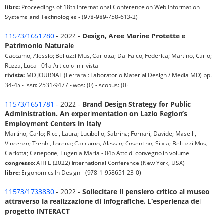
libro:
Proceedings of 18th International Conference on Web Information
Systems and Technologies - (978-989-758-613-2)
11573/1651780
- 2022 -
Design, Aree Marine Protette e
Patrimonio Naturale
Caccamo, Alessio; Belluzzi Mus, Carlotta; Dal Falco, Federica; Martino, Carlo;
Ruzza, Luca - 01a Articolo in rivista
rivista:
MD JOURNAL (Ferrara : Laboratorio Material Design / Media MD) pp.
34-45 - issn: 2531-9477 - wos: (0) - scopus: (0)
11573/1651781
- 2022 -
Brand Design Strategy for Public
Administration. An experimentation on Lazio Region’s
Employment Centers in Italy
Martino, Carlo; Ricci, Laura; Lucibello, Sabrina; Fornari, Davide; Maselli,
Vincenzo; Trebbi, Lorena; Caccamo, Alessio; Cosentino, Silvia; Belluzzi Mus,
Carlotta; Canepone, Eugenia Maria - 04b Atto di convegno in volume
congresso:
AHFE (2022) International Conference (New York, USA)
libro:
Ergonomics In Design - (978-1-958651-23-0)
11573/1733830
- 2022 -
Sollecitare il pensiero critico al museo
attraverso la realizzazione di infografiche. L’esperienza del
progetto INTERACT