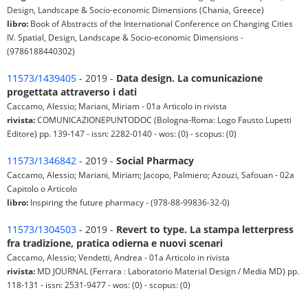
Design, Landscape & Socio-economic Dimensions (Chania, Greece)
libro:
Book of Abstracts of the International Conference on Changing Cities
IV. Spatial, Design, Landscape & Socio-economic Dimensions -
(9786188440302)
11573/1439405
- 2019 -
Data design. La comunicazione
progettata attraverso i dati
Caccamo, Alessio; Mariani, Miriam - 01a Articolo in rivista
rivista:
COMUNICAZIONEPUNTODOC (Bologna-Roma: Logo Fausto Lupetti
Editore) pp. 139-147 - issn: 2282-0140 - wos: (0) - scopus: (0)
11573/1346842
- 2019 -
Social Pharmacy
Caccamo, Alessio; Mariani, Miriam; Jacopo, Palmiero; Azouzi, Safouan - 02a
Capitolo o Articolo
libro:
Inspiring the future pharmacy - (978-88-99836-32-0)
11573/1304503
- 2019 -
Revert to type. La stampa letterpress
fra tradizione, pratica odierna e nuovi scenari
Caccamo, Alessio; Vendetti, Andrea - 01a Articolo in rivista
rivista:
MD JOURNAL (Ferrara : Laboratorio Material Design / Media MD) pp.
118-131 - issn: 2531-9477 - wos: (0) - scopus: (0)