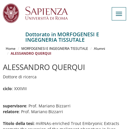
Togg
navig
Dottorato in MORFOGENESI E
INGEGNERIA TISSUTALE
Salta
al
Home
MORFOGENESI E INGEGNERIA TISSUTALE
Alumni
contenuto
ALESSANDRO QUERQUI
principale
ALESSANDRO QUERQUI
Dottore di ricerca
ciclo
: XXXVIII
supervisore
: Prof. Mariano Bizzarri
relatore
: Prof. Mariano Bizzarri
Titolo della tesi:
miRNAs-enriched Trout Embryonic Extracts