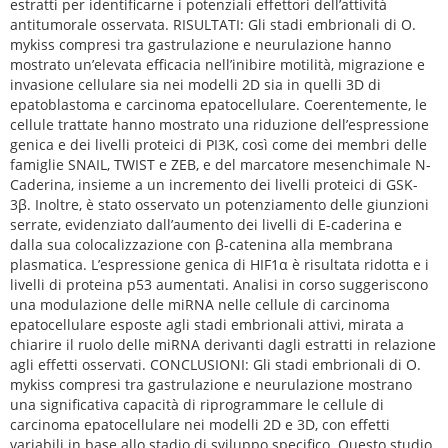
estratti per identificarne i potenziali effettori dell’attività
antitumorale osservata. RISULTATI: Gli stadi embrionali di O.
mykiss compresi tra gastrulazione e neurulazione hanno
mostrato un’elevata efficacia nell’inibire motilità, migrazione e
invasione cellulare sia nei modelli 2D sia in quelli 3D di
epatoblastoma e carcinoma epatocellulare. Coerentemente, le
cellule trattate hanno mostrato una riduzione dell’espressione
genica e dei livelli proteici di PI3K, così come dei membri delle
famiglie SNAIL, TWIST e ZEB, e del marcatore mesenchimale N-
Caderina, insieme a un incremento dei livelli proteici di GSK-
3β. Inoltre, è stato osservato un potenziamento delle giunzioni
serrate, evidenziato dall’aumento dei livelli di E-caderina e
dalla sua colocalizzazione con β-catenina alla membrana
plasmatica. L’espressione genica di HIF1α è risultata ridotta e i
livelli di proteina p53 aumentati. Analisi in corso suggeriscono
una modulazione delle miRNA nelle cellule di carcinoma
epatocellulare esposte agli stadi embrionali attivi, mirata a
chiarire il ruolo delle miRNA derivanti dagli estratti in relazione
agli effetti osservati. CONCLUSIONI: Gli stadi embrionali di O.
mykiss compresi tra gastrulazione e neurulazione mostrano
una significativa capacità di riprogrammare le cellule di
carcinoma epatocellulare nei modelli 2D e 3D, con effetti
variabili in base allo stadio di sviluppo specifico. Questo studio