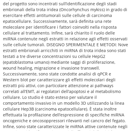
del progetto sono incentrati sull’identificazione degli stadi
embrionali della trota iridea (Oncorhynchus mykiss) in grado di
esercitare effetti antitumorali sulle cellule di carcinoma
epatocellulare. Successivamente, sarà definita una rete
molecolare per identificare i fattori coinvolti nella risposta
cellulare al trattamento. Infine, sarà chiarito il ruolo delle
miRNA contenute negli estratti in relazione agli effetti osservati
sulle cellule tumorali. DISEGNO SPERIMENTALE E METODI: Nove
estratti embrionali arricchiti in miRNA di trota iridea sono stati
testati a tre diverse concentrazioni su cellule HepG2
(epatoblastoma umano) mediante saggi di proliferazione,
wound healing, migrazione e invasione transwell.
Successivamente, sono state condotte analisi di qPCR e
Western blot per caratterizzare gli effetti molecolari degli
estratti più attivi, con particolare attenzione ai pathways
correlati all’EMT, ai regolatori dell’apoptosi e al metabolismo
cellulare. Lo studio è stato esteso per valutare il
comportamento invasivo in un modello 3D utilizzando la linea
cellulare Hep3B (carcinoma epatocellulare). È stata inoltre
effettuata la profilazione dell’espressione di specifiche miRNA
oncogeniche e oncosoppressori rilevanti nel cancro del fegato.
Infine, sono state caratterizzate le miRNA attive contenute negli