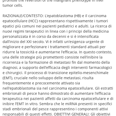
promote the reversion of the malignant phenotype in liver
tumor cells.
RAZIONALE/CONTESTO: L’epatoblastoma (HB) e il carcinoma
epatocellulare (HCC) rappresentano rispettivamente i tumori
epatici più comuni nei pazienti pediatrici e adulti. La ricerca di
nuovi regimi terapeutici in linea con i principi della medicina
personalizzata è in corso da decenni e si è intensificata
dall’inizio del XXI secolo. Vi è infatti un’esigenza urgente di
migliorare e perfezionare i trattamenti standard attuali per
ridurre la tossicità e aumentarne l’efficacia. In questo contesto,
una delle strategie più promettenti consiste nell’inibire la
ricorrenza e la formazione di metastasi fin dal momento della
diagnosi, a supporto dell’efficacia degli interventi farmacologici
e chirurgici. Il processo di transizione epitelio-mesenchimale
(EMT), cruciale nello sviluppo delle metastasi, risulta
frequentemente e precocemente attivato sia
nell’epatoblastoma sia nel carcinoma epatocellulare. Gli estratti
embrionali di pesce hanno dimostrato di aumentare l’efficacia
terapeutica nei pazienti affetti da carcinoma epatocellulare e di
inibire l’EMT in vitro. Sembra che le miRNA presenti in specifici
stadi embrionali del pesce rappresentino i componenti attivi
responsabili di questi effetti. OBIETTIVI GENERALI: Gli obiettivi