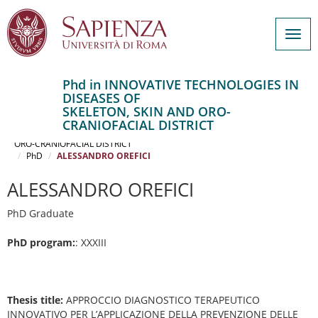
Togg
navig
Phd in INNOVATIVE TECHNOLOGIES IN
DISEASES OF
Salta
SKELETON, SKIN AND ORO-
al
Home
CRANIOFACIAL DISTRICT
contenuto
INNOVATIVE TECHNOLOGIES IN DISEASES OF SKELETON, SKIN AND
ORO-CRANIOFACIAL DISTRICT
principale
PhD
ALESSANDRO OREFICI
ALESSANDRO OREFICI
PhD Graduate
PhD program:
: XXXIII
Thesis title:
APPROCCIO DIAGNOSTICO TERAPEUTICO
INNOVATIVO PER L’APPLICAZIONE DELLA PREVENZIONE DELLE