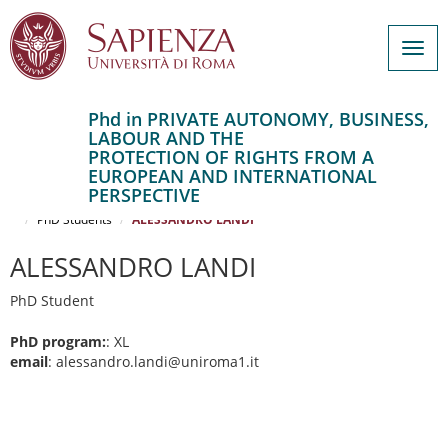
Togg
navig
Phd in PRIVATE AUTONOMY, BUSINESS,
LABOUR AND THE
Salta
PROTECTION OF RIGHTS FROM A
al
Home
EUROPEAN AND INTERNATIONAL
contenuto
PRIVATE AUTONOMY, BUSINESS, LABOUR AND THE PROTECTION OF
PERSPECTIVE
RIGHTS FROM A EUROPEAN AND INTERNATIONAL PERSPECTIVE
principale
PhD Students
ALESSANDRO LANDI
ALESSANDRO LANDI
PhD Student
PhD program:
: XL
email
: alessandro.landi@uniroma1.it