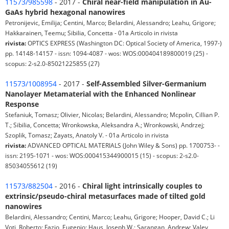
11573/985598
- 2017 -
Chiral near-field manipulation in Au-
GaAs hybrid hexagonal nanowires
Petronijevic, Emilija; Centini, Marco; Belardini, Alessandro; Leahu, Grigore;
Hakkarainen, Teemu; Sibilia, Concetta - 01a Articolo in rivista
rivista:
OPTICS EXPRESS (Washington DC: Optical Society of America, 1997-)
pp. 14148-14157 - issn: 1094-4087 - wos: WOS:000404189800019 (25) -
scopus: 2-s2.0-85021225855 (27)
11573/1008954
- 2017 -
Self-Assembled Silver-Germanium
Nanolayer Metamaterial with the Enhanced Nonlinear
Response
Stefaniuk, Tomasz; Olivier, Nicolas; Belardini, Alessandro; Mcpolin, Cillian P.
T.; Sibilia, Concetta; Wronkowska, Aleksandra A.; Wronkowski, Andrzej;
Szoplik, Tomasz; Zayats, Anatoly V. - 01a Articolo in rivista
rivista:
ADVANCED OPTICAL MATERIALS (John Wiley & Sons) pp. 1700753- -
issn: 2195-1071 - wos: WOS:000415344900015 (15) - scopus: 2-s2.0-
85034055612 (19)
11573/882504
- 2016 -
Chiral light intrinsically couples to
extrinsic/pseudo-chiral metasurfaces made of tilted gold
nanowires
Belardini, Alessandro; Centini, Marco; Leahu, Grigore; Hooper, David C.; Li
Voti, Roberto; Fazio, Eugenio; Haus, Joseph W.; Sarangan, Andrew; Valev,