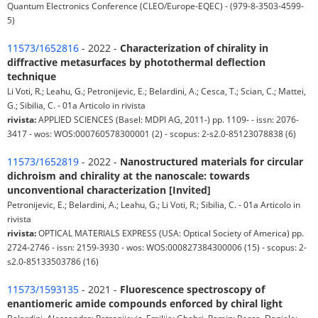
Quantum Electronics Conference (CLEO/Europe-EQEC) - (979-8-3503-4599-
5)
11573/1652816
- 2022 -
Characterization of chirality in
diffractive metasurfaces by photothermal deflection
technique
Li Voti, R.; Leahu, G.; Petronijevic, E.; Belardini, A.; Cesca, T.; Scian, C.; Mattei,
G.; Sibilia, C. - 01a Articolo in rivista
rivista:
APPLIED SCIENCES (Basel: MDPI AG, 2011-) pp. 1109- - issn: 2076-
3417 - wos: WOS:000760578300001 (2) - scopus: 2-s2.0-85123078838 (6)
11573/1652819
- 2022 -
Nanostructured materials for circular
dichroism and chirality at the nanoscale: towards
unconventional characterization [Invited]
Petronijevic, E.; Belardini, A.; Leahu, G.; Li Voti, R.; Sibilia, C. - 01a Articolo in
rivista
rivista:
OPTICAL MATERIALS EXPRESS (USA: Optical Society of America) pp.
2724-2746 - issn: 2159-3930 - wos: WOS:000827384300006 (15) - scopus: 2-
s2.0-85133503786 (16)
11573/1593135
- 2021 -
Fluorescence spectroscopy of
enantiomeric amide compounds enforced by chiral light
Belardini, Alessandro; Petronijevic, Emilija; Ghahri, Ramin; Rocco, Daniele;