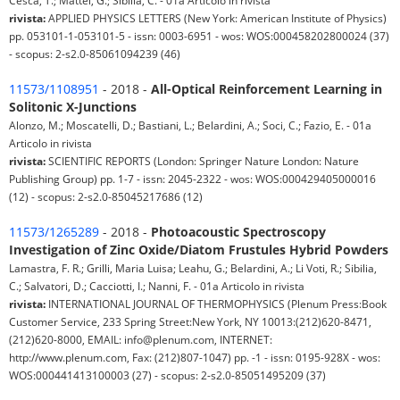
rivista:
APPLIED PHYSICS LETTERS (New York: American Institute of Physics)
pp. 053101-1-053101-5 - issn: 0003-6951 - wos: WOS:000458202800024 (37)
- scopus: 2-s2.0-85061094239 (46)
11573/1108951
- 2018 -
All-Optical Reinforcement Learning in
Solitonic X-Junctions
Alonzo, M.; Moscatelli, D.; Bastiani, L.; Belardini, A.; Soci, C.; Fazio, E. - 01a
Articolo in rivista
rivista:
SCIENTIFIC REPORTS (London: Springer Nature London: Nature
Publishing Group) pp. 1-7 - issn: 2045-2322 - wos: WOS:000429405000016
(12) - scopus: 2-s2.0-85045217686 (12)
11573/1265289
- 2018 -
Photoacoustic Spectroscopy
Investigation of Zinc Oxide/Diatom Frustules Hybrid Powders
Lamastra, F. R.; Grilli, Maria Luisa; Leahu, G.; Belardini, A.; Li Voti, R.; Sibilia,
C.; Salvatori, D.; Cacciotti, I.; Nanni, F. - 01a Articolo in rivista
rivista:
INTERNATIONAL JOURNAL OF THERMOPHYSICS (Plenum Press:Book
Customer Service, 233 Spring Street:New York, NY 10013:(212)620-8471,
(212)620-8000, EMAIL: info@plenum.com, INTERNET:
http://www.plenum.com, Fax: (212)807-1047) pp. -1 - issn: 0195-928X - wos:
WOS:000441413100003 (27) - scopus: 2-s2.0-85051495209 (37)