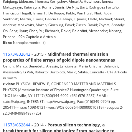
Kaiqiang; Ebbesen, Thomas; Kornyshev, Alexei A; Hutchison, James;
Matczyszyn, Katarzyna; Kumar, Samir; De Nijs, Bart; Rodríguez Fortuño,
Francisco; Hugall, James T.; De Roque, Pablo; Van Hulst, Niek; Kotni,
Santhosh; Martin, Olivier; García De Abajo, F. Javier; Flatté, Michael; Mount,
Andrew; Moskovits, Martin; Ginzburg, Pavel; Zueco, David; Zayats, Anatoly;
Oh, Sang Hyun; Chen, Yu; Richards, David; Belardini, Alessandro; Narang,
Prineha - 02a Capitolo o Articolo
libro:
Nanoplasmonics - ()
11573/832642
- 2015 -
Midinfrared thermal emission
properties of finite arrays of gold dipole nanoantennas
Centini, Marco; Benedetti, Alessio; Larciprete, Maria Cristina; Belardini,
Alessandro; Li Voti, Roberto; Bertolotti, Mario; Sibilia, Concetta - 01a Articolo
in rivista
rivista:
PHYSICAL REVIEW. B, CONDENSED MATTER AND MATERIALS
PHYSICS (American Institute of Physics:2 Huntington Quadrangle, Suite
1NO1:Melville, NY 11747:(800)344-6902, (631)576-2287, EMAIL:
subs@aip.org, INTERNET: http://www.aip.org, Fax: (516)349-9704) pp.
205411- - issn: 1098-0121 - wos: WOS:000364408000010 (19) - scopus: 2-
s2.0-84949894987 (25)
11573/652844
- 2014 -
Porous silicon technology, a
breakthrough for silicon photonics: From packaging to