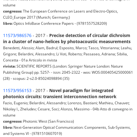
volume
congresso:
The European Conference on Lasers and Electro-Optics,
CLEO_Europe 2017 (Munich; Germany;)
libro:
Optics InfoBase Conference Papers - (9781557528209)
11573/986576
- 2017 -
Precise detection of circular dichroism
in a cluster of nano-helices by photoacoustic measurements
Benedetti, Alessio; Alam, Badrul; Esposito, Marco; Tasco, Vittorianna; Leahu,
Grigore; Belardini, Alessandro; Li Voti, Roberto; Passaseo, Adriana; Sibilia,
Concetta - 01a Articolo in rivista
rivista:
SCIENTIFIC REPORTS (London: Springer Nature London: Nature
Publishing Group) pp. 5257- - issn: 2045-2322 - wos: WOS:000405425000061
(28) - scopus: 2-s2.0-85024098894 (35)
11573/956153
- 2017 -
Novel paradigm for integrated
photonics circuits: transient interconnection network
Fazio, Eugenio; Belardini, Alessandro; Lorenzo, Bastiani; Mathieu, Chauvet;
Nikolay I., Zheludev; Cesare, Soci; Alonzo, Massimo - 04b Atto di convegno in
volume
congresso:
Photonic West (San Francisco)
libro:
Next-Generation Optical Communication: Components, Sub-Systems,
and Systems VI - (9781510607019)