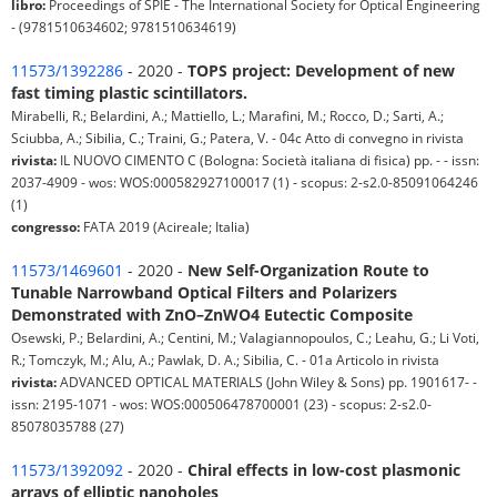
libro:
Proceedings of SPIE - The International Society for Optical Engineering
- (9781510634602; 9781510634619)
11573/1392286
- 2020 -
TOPS project: Development of new
fast timing plastic scintillators.
Mirabelli, R.; Belardini, A.; Mattiello, L.; Marafini, M.; Rocco, D.; Sarti, A.;
Sciubba, A.; Sibilia, C.; Traini, G.; Patera, V. - 04c Atto di convegno in rivista
rivista:
IL NUOVO CIMENTO C (Bologna: Società italiana di fisica) pp. - - issn:
2037-4909 - wos: WOS:000582927100017 (1) - scopus: 2-s2.0-85091064246
(1)
congresso:
FATA 2019 (Acireale; Italia)
11573/1469601
- 2020 -
New Self-Organization Route to
Tunable Narrowband Optical Filters and Polarizers
Demonstrated with ZnO–ZnWO4 Eutectic Composite
Osewski, P.; Belardini, A.; Centini, M.; Valagiannopoulos, C.; Leahu, G.; Li Voti,
R.; Tomczyk, M.; Alu, A.; Pawlak, D. A.; Sibilia, C. - 01a Articolo in rivista
rivista:
ADVANCED OPTICAL MATERIALS (John Wiley & Sons) pp. 1901617- -
issn: 2195-1071 - wos: WOS:000506478700001 (23) - scopus: 2-s2.0-
85078035788 (27)
11573/1392092
- 2020 -
Chiral effects in low-cost plasmonic
arrays of elliptic nanoholes