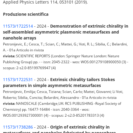
Applied Physics Letters 114, 053101 (2019).
Produzione scientifica
11573/1722514
- 2024 -
Demonstration of extrinsic chirality in
self-assembled asymmetric plasmonic metasurfaces and
nanohole arrays
Petronijevic, E.; Cesca, T.; Scian, C.; Mattei, G.; Voti, R. L.; Sibilia, C.; Belardini,
A. - 01a Articolo in rivista
rivista:
SCIENTIFIC REPORTS (London: Springer Nature London: Nature
Publishing Group) pp. - - issn: 2045-2322 - wos: WOS:001279108900050 (3) -
scopus: 2-s2.0-85199769947 (4)
11573/1722531
- 2024 -
Extrinsic chirality tailors Stokes
parameters in simple asymmetric metasurfaces
Petronijevic, Emilija; Cesca, Tiziana; Scian, Carlo; Mattei, Giovanni; Li Voti,
Roberto; Sibilia, Concita; Belardini, Alessandro - 01a Articolo in rivista
rivista:
NANOSCALE (Cambridge,UK: RCS PUBLISHING -Royal Society of
Chemistry) pp. 16477-16484 - issn: 2040-3364 - wos:
WOS:001293927300001 (4) - scopus: 2-s2.0-85201783313 (4)
11573/1738286
- 2024 -
Origin of extrinsic chirality in
metasurfaces and nanoholes fabricated by nanosphere