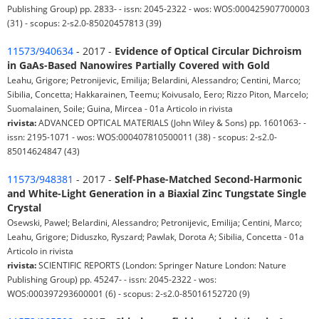
Publishing Group) pp. 2833- - issn: 2045-2322 - wos: WOS:000425907700003
(31) - scopus: 2-s2.0-85020457813 (39)
11573/940634
- 2017 -
Evidence of Optical Circular Dichroism
in GaAs-Based Nanowires Partially Covered with Gold
Leahu, Grigore; Petronijevic, Emilija; Belardini, Alessandro; Centini, Marco;
Sibilia, Concetta; Hakkarainen, Teemu; Koivusalo, Eero; Rizzo Piton, Marcelo;
Suomalainen, Soile; Guina, Mircea - 01a Articolo in rivista
rivista:
ADVANCED OPTICAL MATERIALS (John Wiley & Sons) pp. 1601063- -
issn: 2195-1071 - wos: WOS:000407810500011 (38) - scopus: 2-s2.0-
85014624847 (43)
11573/948381
- 2017 -
Self-Phase-Matched Second-Harmonic
and White-Light Generation in a Biaxial Zinc Tungstate Single
Crystal
Osewski, Pawel; Belardini, Alessandro; Petronijevic, Emilija; Centini, Marco;
Leahu, Grigore; Diduszko, Ryszard; Pawlak, Dorota A; Sibilia, Concetta - 01a
Articolo in rivista
rivista:
SCIENTIFIC REPORTS (London: Springer Nature London: Nature
Publishing Group) pp. 45247- - issn: 2045-2322 - wos:
WOS:000397293600001 (6) - scopus: 2-s2.0-85016152720 (9)