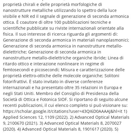
proprietà chirali e delle proprietà morfologiche di
nanostrutture metalliche utilizzando lo spettro della luce
visibile e NIR ed il segnale di generazione di seconda armonica
ottica. È coautore di oltre 100 pubblicazioni tecniche e
scientifiche pubblicate su riviste internazionali orientate alla
fisica. Il suo interesse di ricerca riguarda gli argomenti di:
Generazione di seconda armonica in materiali nanoplasmonici;
Generazione di seconda armonica in nanostrutture metallo-
dielettriche; Generazione di seconda armonica in
nanostrutture metallo-dielettriche organiche ibride; Linea di
ritardo ottico e interazione nonlineare in regime di
femtosecondi e picosecondi; Misura e caratterizzazione delle
proprietà elettro-ottiche delle molecole organiche; Solitoni
fotorifrattivi. È stato invitato in diverse conferenze
internazionali e ha presentato oltre 35 relazioni in Europa e
negli Stati Uniti. Membro del Consiglio di Presidenza della
Società di Ottica e Fotonica SIOF. Si riportano di seguito alcune
recenti publicazioni, il cui elenco completo si può visionare su:
https://scholar.google.it/citations?user=43QI6D0AAAAJ&hl=it 1)
Applied Sciences 12, 1109 (2022). 2) Advanced Optical Materials
9, 2100670 (2021). 3) Advanced Optical Materials 8, 2070027
(2020). 4) Advanced Optical Materials 8, 1901617 (2020). 5)