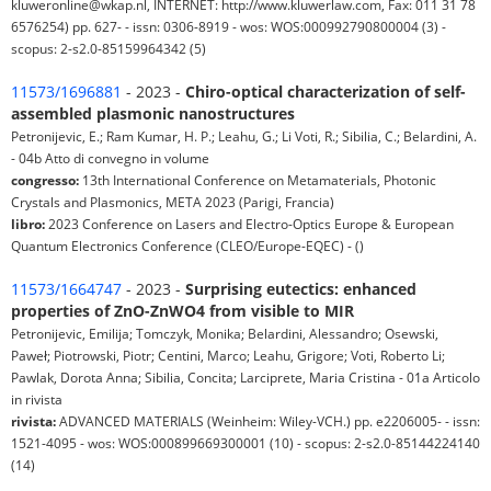
kluweronline@wkap.nl, INTERNET: http://www.kluwerlaw.com, Fax: 011 31 78
6576254) pp. 627- - issn: 0306-8919 - wos: WOS:000992790800004 (3) -
scopus: 2-s2.0-85159964342 (5)
11573/1696881
- 2023 -
Chiro-optical characterization of self-
assembled plasmonic nanostructures
Petronijevic, E.; Ram Kumar, H. P.; Leahu, G.; Li Voti, R.; Sibilia, C.; Belardini, A.
- 04b Atto di convegno in volume
congresso:
13th International Conference on Metamaterials, Photonic
Crystals and Plasmonics, META 2023 (Parigi, Francia)
libro:
2023 Conference on Lasers and Electro-Optics Europe & European
Quantum Electronics Conference (CLEO/Europe-EQEC) - ()
11573/1664747
- 2023 -
Surprising eutectics: enhanced
properties of ZnO-ZnWO4 from visible to MIR
Petronijevic, Emilija; Tomczyk, Monika; Belardini, Alessandro; Osewski,
Paweł; Piotrowski, Piotr; Centini, Marco; Leahu, Grigore; Voti, Roberto Li;
Pawlak, Dorota Anna; Sibilia, Concita; Larciprete, Maria Cristina - 01a Articolo
in rivista
rivista:
ADVANCED MATERIALS (Weinheim: Wiley-VCH.) pp. e2206005- - issn:
1521-4095 - wos: WOS:000899669300001 (10) - scopus: 2-s2.0-85144224140
(14)