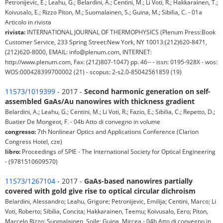
Petronijevic, E.; Leahu, G.; Belardini, A.; Centini, M.; Li Voti, R.; Hakkarainen, T.;
Koivusalo, E.; Rizzo Piton, M.; Suomalainen, S.; Guina, M.; Sibilia, C. - 01a
Articolo in rivista
rivista:
INTERNATIONAL JOURNAL OF THERMOPHYSICS (Plenum Press:Book
Customer Service, 233 Spring Street:New York, NY 10013:(212)620-8471,
(212)620-8000, EMAIL: info@plenum.com, INTERNET:
http://www.plenum.com, Fax: (212)807-1047) pp. 46-- - issn: 0195-928X - wos:
WOS:000428399700002 (21) - scopus: 2-s2.0-85042561859 (19)
11573/1019399
- 2017 -
Second harmonic generation on self-
assembled GaAs/Au nanowires with thickness gradient
Belardini, A.; Leahu, G.; Centini, M.; Li Voti, R.; Fazio, E.; Sibilia, C.; Repetto, D.;
Buatier De Mongeot, F. - 04b Atto di convegno in volume
congresso:
7th Nonlinear Optics and Applications Conference (Clarion
Congress Hotel, cze)
libro:
Proceedings of SPIE - The International Society for Optical Engineering
- (9781510609570)
11573/1267104
- 2017 -
GaAs-based nanowires partially
covered with gold give rise to optical circular dichroism
Belardini, Alessandro; Leahu, Grigore; Petronijevic, Emilija; Centini, Marco; Li
Voti, Roberto; Sibilia, Concita; Hakkarainen, Teemu; Koivusalo, Eero; Piton,
Marcelo Rizzo; Suomalainen, Soile; Guina, Mircea - 04b Atto di convegno in