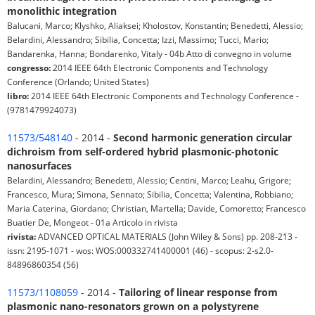
monolithic integration
Balucani, Marco; Klyshko, Aliaksei; Kholostov, Konstantin; Benedetti, Alessio;
Belardini, Alessandro; Sibilia, Concetta; Izzi, Massimo; Tucci, Mario;
Bandarenka, Hanna; Bondarenko, Vitaly - 04b Atto di convegno in volume
congresso:
2014 IEEE 64th Electronic Components and Technology
Conference (Orlando; United States)
libro:
2014 IEEE 64th Electronic Components and Technology Conference -
(9781479924073)
11573/548140
- 2014 -
Second harmonic generation circular
dichroism from self-ordered hybrid plasmonic-photonic
nanosurfaces
Belardini, Alessandro; Benedetti, Alessio; Centini, Marco; Leahu, Grigore;
Francesco, Mura; Simona, Sennato; Sibilia, Concetta; Valentina, Robbiano;
Maria Caterina, Giordano; Christian, Martella; Davide, Comoretto; Francesco
Buatier De, Mongeot - 01a Articolo in rivista
rivista:
ADVANCED OPTICAL MATERIALS (John Wiley & Sons) pp. 208-213 -
issn: 2195-1071 - wos: WOS:000332741400001 (46) - scopus: 2-s2.0-
84896860354 (56)
11573/1108059
- 2014 -
Tailoring of linear response from
plasmonic nano-resonators grown on a polystyrene