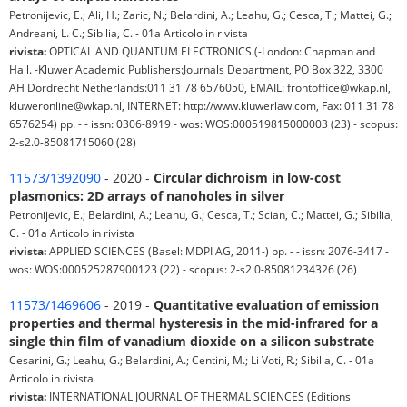
Petronijevic, E.; Ali, H.; Zaric, N.; Belardini, A.; Leahu, G.; Cesca, T.; Mattei, G.;
Andreani, L. C.; Sibilia, C. - 01a Articolo in rivista
rivista:
OPTICAL AND QUANTUM ELECTRONICS (-London: Chapman and
Hall. -Kluwer Academic Publishers:Journals Department, PO Box 322, 3300
AH Dordrecht Netherlands:011 31 78 6576050, EMAIL: frontoffice@wkap.nl,
kluweronline@wkap.nl, INTERNET: http://www.kluwerlaw.com, Fax: 011 31 78
6576254) pp. - - issn: 0306-8919 - wos: WOS:000519815000003 (23) - scopus:
2-s2.0-85081715060 (28)
11573/1392090
- 2020 -
Circular dichroism in low-cost
plasmonics: 2D arrays of nanoholes in silver
Petronijevic, E.; Belardini, A.; Leahu, G.; Cesca, T.; Scian, C.; Mattei, G.; Sibilia,
C. - 01a Articolo in rivista
rivista:
APPLIED SCIENCES (Basel: MDPI AG, 2011-) pp. - - issn: 2076-3417 -
wos: WOS:000525287900123 (22) - scopus: 2-s2.0-85081234326 (26)
11573/1469606
- 2019 -
Quantitative evaluation of emission
properties and thermal hysteresis in the mid-infrared for a
single thin film of vanadium dioxide on a silicon substrate
Cesarini, G.; Leahu, G.; Belardini, A.; Centini, M.; Li Voti, R.; Sibilia, C. - 01a
Articolo in rivista
rivista:
INTERNATIONAL JOURNAL OF THERMAL SCIENCES (Editions