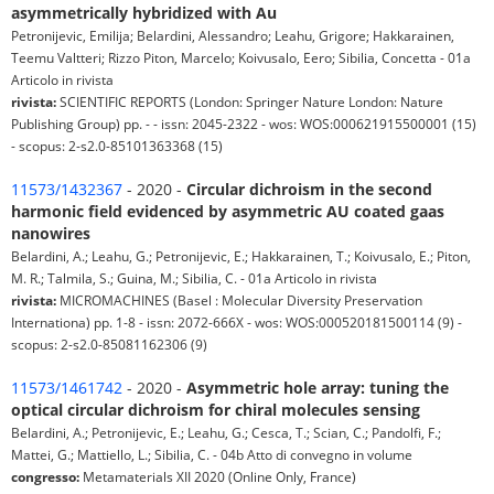
asymmetrically hybridized with Au
Petronijevic, Emilija; Belardini, Alessandro; Leahu, Grigore; Hakkarainen,
Teemu Valtteri; Rizzo Piton, Marcelo; Koivusalo, Eero; Sibilia, Concetta - 01a
Articolo in rivista
rivista:
SCIENTIFIC REPORTS (London: Springer Nature London: Nature
Publishing Group) pp. - - issn: 2045-2322 - wos: WOS:000621915500001 (15)
- scopus: 2-s2.0-85101363368 (15)
11573/1432367
- 2020 -
Circular dichroism in the second
harmonic field evidenced by asymmetric AU coated gaas
nanowires
Belardini, A.; Leahu, G.; Petronijevic, E.; Hakkarainen, T.; Koivusalo, E.; Piton,
M. R.; Talmila, S.; Guina, M.; Sibilia, C. - 01a Articolo in rivista
rivista:
MICROMACHINES (Basel : Molecular Diversity Preservation
Internationa) pp. 1-8 - issn: 2072-666X - wos: WOS:000520181500114 (9) -
scopus: 2-s2.0-85081162306 (9)
11573/1461742
- 2020 -
Asymmetric hole array: tuning the
optical circular dichroism for chiral molecules sensing
Belardini, A.; Petronijevic, E.; Leahu, G.; Cesca, T.; Scian, C.; Pandolfi, F.;
Mattei, G.; Mattiello, L.; Sibilia, C. - 04b Atto di convegno in volume
congresso:
Metamaterials XII 2020 (Online Only, France)