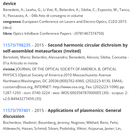
device
Benedetti, A.; Leahu, G.; Li Voti, R.; Belardini, A.; Sibilia, C.; Esposito, M.; Tasco,
V.; Passaseo, A. - 04b Atto di convegno in volume
congresso:
European Conference on Lasers and Electro-Optics, CLEO 2015
(deu)
libro:
Optics InfoBase Conference Papers - (9781467374750)
11573/798235
- 2015 -
Second harmonic circular dichroism by
self-assembled metasurfaces [Invited]
Bertolotti, Mario; Belardini, Alessandro; Benedetti, Alessio; Sibilia, Concetta -
01a Articolo in rivista
rivista:
JOURNAL OF THE OPTICAL SOCIETY OF AMERICA. B, OPTICAL
PHYSICS (Optical Society of America:2010 Massachusetts Avenue
Northwest:Washington, DC 20036:(800)762-6960, (202)223-8130, EMAIL:
custserv@osa.org, INTERNET: http://www.osa.org, Fax: (202)223-1096) pp.
1287-1293 - issn: 0740-3224 - wos: WOS:000358787000005 (30) - scopus: 2-
s2.0-84943277459 (35)
11573/797401
- 2015 -
Applications of plasmonics: General
discussion
Bochenkov, Vladimir; Baumberg, Jeremy; Noginov, Mikhail; Benz, Felix;
Aldewachi, Hasan; Schmid, Silvan; Podolskiy, Viktor; Aizpurua, Javier; Lin,