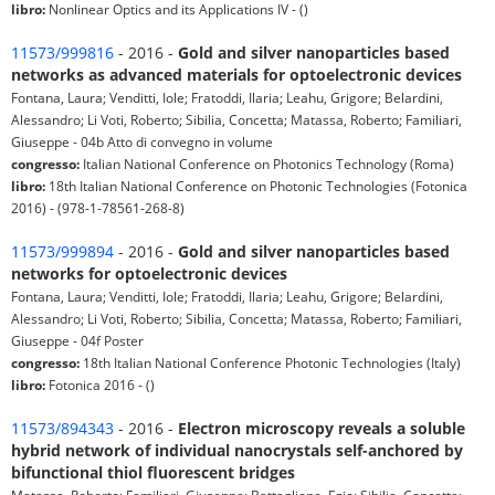
libro:
Nonlinear Optics and its Applications IV - ()
11573/999816
- 2016 -
Gold and silver nanoparticles based
networks as advanced materials for optoelectronic devices
Fontana, Laura; Venditti, Iole; Fratoddi, Ilaria; Leahu, Grigore; Belardini,
Alessandro; Li Voti, Roberto; Sibilia, Concetta; Matassa, Roberto; Familiari,
Giuseppe - 04b Atto di convegno in volume
congresso:
Italian National Conference on Photonics Technology (Roma)
libro:
18th Italian National Conference on Photonic Technologies (Fotonica
2016) - (978-1-78561-268-8)
11573/999894
- 2016 -
Gold and silver nanoparticles based
networks for optoelectronic devices
Fontana, Laura; Venditti, Iole; Fratoddi, Ilaria; Leahu, Grigore; Belardini,
Alessandro; Li Voti, Roberto; Sibilia, Concetta; Matassa, Roberto; Familiari,
Giuseppe - 04f Poster
congresso:
18th Italian National Conference Photonic Technologies (Italy)
libro:
Fotonica 2016 - ()
11573/894343
- 2016 -
Electron microscopy reveals a soluble
hybrid network of individual nanocrystals self-anchored by
bifunctional thiol fluorescent bridges
Matassa, Roberto; Familiari, Giuseppe; Battaglione, Ezio; Sibilia, Concetta;