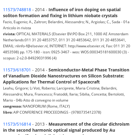
11573/748818
- 2014 -
Influence of iron doping on spatial
soliton formation and fixing in lithium niobate crystals
Fazio, Eugenio; A., Zaltron; Belardini, Alessandro; N., Argiolas; C., Sada - 01a
Articolo in rivista
rivista:
OPTICAL MATERIALS (Elsevier BV:PO Box 211, 1000 AE Amsterdam
Netherlands:011 31 20 4853757, 011 31 20 4853642, 011 31 20 4853641,
EMAIL: nlinfo-f@elsevier.nl, INTERNET: http://www.elsevier.nl, Fax: 011 31 20
4853598) pp. 175-180 - issn: 0925-3467 - wos: WOS:000345181600030 (3) -
scopus: 2-s2.0-84929031996 (4)
11573/618701
- 2014 -
Semiconductor-Metal Phase Transition
of Vanadium Dioxide Nanostructures on Silicon Substrate:
Applications for Thermal Control of Spacecraft
Leahu, Grigore; Li Voti, Roberto; Larciprete, Maria Cristina; Belardini,
Alessandro; Mura, Francesco; Fratoddi, Ilaria; Sibilia, Concetta; Bertolotti,
Mario - 04b Atto di convegno in volume
congresso:
NANOFORUM (Rome, ITALY)
libro:
AIP CONFERENCE PROCEEDINGS - (9780735412378)
11573/516814
- 2013 -
Measurement of the circular dichroism
in the second harmonic optical signal produced by Au