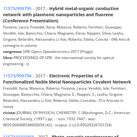
11573/999795
- 2017 -
Hybrid metal-organic conductive
network with plasmonic nanoparticles and fluorene
(Conference Presentation)
Fontana, Laura; Fratoddi, Ilaria; Matassa, Roberto; Familiari, Giuseppe;
Venditti, Iole; Batocchio, Chiara; Magnano, Elena; Nappini, Silvia; Leahu,
Grigore; Belardini, Alessandro; Li Voti, Roberto; Sibilia, Concita - 04b Atto di
convegno in volume
congresso:
SPIE Optics Optoelectronics 2017 (Praga)
libro:
PROCEEDINGS OF SPIE : the international society for optical
engineering - ()
11573/999794
- 2017 -
Electronic Properties of a
Functionalized Noble Metal Nanoparticles Covalent Network
Fratoddi, Ilaria; Matassa, Roberto; Fontana, Laura; Venditti, Iole; Familiari,
Giuseppe; Battocchio, Chiara; Magnano, E.; Nappini, S.; Leahu, Grigore;
Belardini, Alessandro; Li Voti, Roberto; Sibilia, Concetta - 01a Articolo in
rivista
rivista:
JOURNAL OF PHYSICAL CHEMISTRY. C (Washington, D.C.: American
Chemical Society, c1997-) pp. - - issn: 1932-7447 - wos:
WOS:000408598600058 (42) - scopus: 2-s2.0-85028326703 (54)
11573/1019394
- 2017 -
Photo-acoustic spectroscopy of