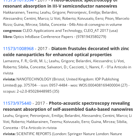
resonant absorption in III-V semiconductor nanowires
Hakkarainen, Teemu; Leahu, Grigore; Petronijevic, Emilija; Belardini,
Alessandro; Centini, Marco; Li Voti, Roberto; Koivusalo, Eero; Piton, Marcelo
Rizzo; Guina, Mircea; Sibilia, Concetta - 04b Atto di convegno in volume
congresso:
CLEO: Applications and Technology, CLEO_AT 2017 (usa)
libro:
Optics InfoBase Conference Papers - (9781943580279)
11573/1008968
- 2017 -
Diatom frustules decorated with zinc
oxide nanoparticles for enhanced optical properties
Lamastra, F. R.; Grilli, M. L.; Leahu, Grigore; Belardini, Alessandro; Li Voti,
Roberto; Sibilia, Concetta; Salvatori, D.; Cacciotti, I.; Nanni, F. - 01a Articolo in
rivista
rivista:
NANOTECHNOLOGY (Bristol, United Kingdom: IOP Publishing
Limited) pp. 375704- - issn: 0957-4484 - wos: WOS:000408169400004 (27) -
scopus: 2-s2.0-85028448985 (35)
11573/975440
- 2017 -
Photo-acoustic spectroscopy revealing
resonant absorption of self-assembled GaAs-based nanowires
Leahu, Grigore; Petronijevic, Emilija; Belardini, Alessandro; Centini, Marco; Li
Voti, Roberto; Hakkarainen, Teemu; Koivusalo, Eero; Guina, Mircea; Sibilia,
Concetta - 01a Articolo in rivista
rivista:
SCIENTIFIC REPORTS (London: Springer Nature London: Nature