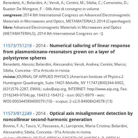
Benedetti, A.; Belardini, A.; Veroli, A.; Centini, M.; Sibilia, C.; Comoretto, D.;
Buatier De Mongeot, F. - 04b Atto di convegno in volume
congresso:
2014 8th International Congress on Advanced Electromagnetic
Materials in Microwaves and Optics, METAMATERIALS 2014 (Copenhagen)
libro:
Advanced Electromagnetic Materials in Microwaves and Optics
(METAMATERIALS), 2014 8th International Congress on - ()
11573/751218
- 2014 -
Numerical tailoring of linear response
from plasmonicnano-resonators grown on a layer of
polystyrene spheres
Benedetti, Alessio; Belardini, Alessandro; Veroli, Andrea; Centini, Marco;
Sibilia, Concetta - 01a Articolo in rivista
rivista:
JOURNAL OF APPLIED PHYSICS (American Institute of Physics:2
Huntington Quadrangle, Suite 1NO1:Melville, NY 11747:(800)344-6902,
(631)576-2287, EMAIL: subs@aip.org, INTERNET: http://www.aip.org, Fax:
(516)349-9704) pp. 164312-164312 - issn: 0021-8979 - wos:
WOS:000344589400079 (10) - scopus: 2-s2.0-84908424078 (13)
11573/812249
- 2014 -
Optical axis misalignment detection by
noncollinear second-harmonic generation
Bovino, F. A.; Tasco, V.; Passaseo, A.; Larciprete, Maria Cristina; Belardini,
Alessandro; Sibilia, Concetta - 01a Articolo in rivista
rivista:
JOURNAL OF THE OPTICAL SOCIETY OF AMERICA. B, OPTICAL