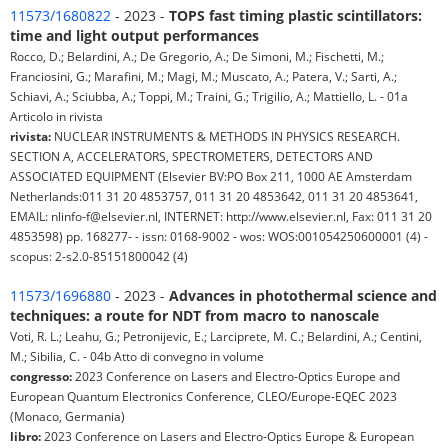
11573/1680822
- 2023 -
TOPS fast timing plastic scintillators:
time and light output performances
Rocco, D.; Belardini, A.; De Gregorio, A.; De Simoni, M.; Fischetti, M.;
Franciosini, G.; Marafini, M.; Magi, M.; Muscato, A.; Patera, V.; Sarti, A.;
Schiavi, A.; Sciubba, A.; Toppi, M.; Traini, G.; Trigilio, A.; Mattiello, L. - 01a
Articolo in rivista
rivista:
NUCLEAR INSTRUMENTS & METHODS IN PHYSICS RESEARCH.
SECTION A, ACCELERATORS, SPECTROMETERS, DETECTORS AND
ASSOCIATED EQUIPMENT (Elsevier BV:PO Box 211, 1000 AE Amsterdam
Netherlands:011 31 20 4853757, 011 31 20 4853642, 011 31 20 4853641,
EMAIL: nlinfo-f@elsevier.nl, INTERNET: http://www.elsevier.nl, Fax: 011 31 20
4853598) pp. 168277- - issn: 0168-9002 - wos: WOS:001054250600001 (4) -
scopus: 2-s2.0-85151800042 (4)
11573/1696880
- 2023 -
Advances in photothermal science and
techniques: a route for NDT from macro to nanoscale
Voti, R. L.; Leahu, G.; Petronijevic, E.; Larciprete, M. C.; Belardini, A.; Centini,
M.; Sibilia, C. - 04b Atto di convegno in volume
congresso:
2023 Conference on Lasers and Electro-Optics Europe and
European Quantum Electronics Conference, CLEO/Europe-EQEC 2023
(Monaco, Germania)
libro:
2023 Conference on Lasers and Electro-Optics Europe & European