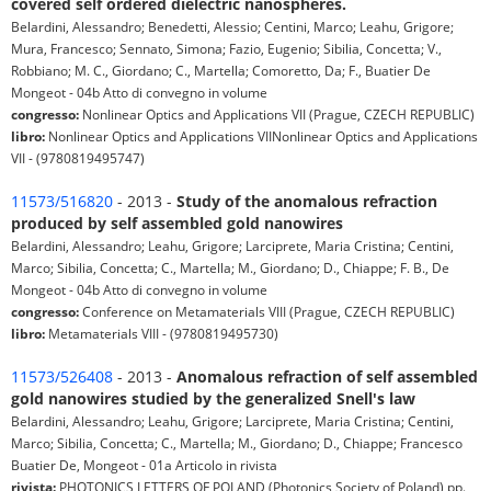
covered self ordered dielectric nanospheres.
Belardini, Alessandro; Benedetti, Alessio; Centini, Marco; Leahu, Grigore;
Mura, Francesco; Sennato, Simona; Fazio, Eugenio; Sibilia, Concetta; V.,
Robbiano; M. C., Giordano; C., Martella; Comoretto, Da; F., Buatier De
Mongeot - 04b Atto di convegno in volume
congresso:
Nonlinear Optics and Applications VII (Prague, CZECH REPUBLIC)
libro:
Nonlinear Optics and Applications VIINonlinear Optics and Applications
VII - (9780819495747)
11573/516820
- 2013 -
Study of the anomalous refraction
produced by self assembled gold nanowires
Belardini, Alessandro; Leahu, Grigore; Larciprete, Maria Cristina; Centini,
Marco; Sibilia, Concetta; C., Martella; M., Giordano; D., Chiappe; F. B., De
Mongeot - 04b Atto di convegno in volume
congresso:
Conference on Metamaterials VIII (Prague, CZECH REPUBLIC)
libro:
Metamaterials VIII - (9780819495730)
11573/526408
- 2013 -
Anomalous refraction of self assembled
gold nanowires studied by the generalized Snell's law
Belardini, Alessandro; Leahu, Grigore; Larciprete, Maria Cristina; Centini,
Marco; Sibilia, Concetta; C., Martella; M., Giordano; D., Chiappe; Francesco
Buatier De, Mongeot - 01a Articolo in rivista
rivista:
PHOTONICS LETTERS OF POLAND (Photonics Society of Poland) pp.