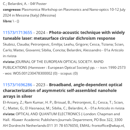
C.; Belardini, A. - 04f Poster
congresso:
Plasmonica Workshop on Plasmonics and Nano-optics 10-12 July
2024 in Messina (Italy) (Messina)
libro:
\ - ()
11573/1713655
- 2024 -
Photo-acoustic technique with widely
tuneable laser: metasurface circular dichroism response
Skubisz, Claudia; Petronijevic, Emilija; Leahu, Grigore; Cesca, Tiziana; Scian,
Carlo; Mattei, Giovanni; Sibilia, Concita; Belardini, Alessandro - 01a Articolo
in rivista
rivista:
JOURNAL OF THE EUROPEAN OPTICAL SOCIETY. RAPID
PUBLICATIONS (Hannover : European Optical Society) pp. - - issn: 1990-2573
- wos: WOS:001230478300002 (0) - scopus: (0)
11573/1696286
- 2023 -
Broadband, angle-dependent optical
characterization of asymmetric self-assembled nanohole
arrays in silver
El-Ansary, Z.; Ram Kumar, H. P.; Brioual, B.; Petronijevic, E.; Cesca, T.; Scian,
C.; Mattei, G.; El Hasnaoui, M.; Sibilia, C.; Belardini, A. - 01a Articolo in rivista
rivista:
OPTICAL AND QUANTUM ELECTRONICS (-London: Chapman and
Hall. -Kluwer Academic Publishers:Journals Department, PO Box 322, 3300
AH Dordrecht Netherlands:011 31 78 6576050, EMAIL: frontoffice@wkap.nl,