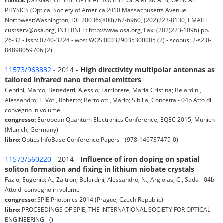
PHYSICS (Optical Society of America:2010 Massachusetts Avenue
Northwest:Washington, DC 20036:(800)762-6960, (202)223-8130, EMAIL:
custserv@osa.org, INTERNET: http://www.osa.org, Fax: (202)223-1096) pp.
26-32 - issn: 0740-3224 - wos: WOS:000329035300005 (2) - scopus: 2-s2.0-
84898059706 (2)
11573/963832
- 2014 -
High directivity multipolar antennas as
tailored infrared nano thermal emitters
Centini, Marco; Benedetti, Alessio; Larciprete, Maria Cristina; Belardini,
Alessandro; Li Voti, Roberto; Bertolotti, Mario; Sibilia, Concetta - 04b Atto di
convegno in volume
congresso:
European Quantum Electronics Conference, EQEC 2015; Munich
(Munich; Germany)
libro:
Optics InfoBase Conference Papers - (978-146737475-0)
11573/560220
- 2014 -
Influence of iron doping on spatial
soliton formation and fixing in lithium niobate crystals
Fazio, Eugenio; A., Zaltron; Belardini, Alessandro; N., Argiolas; C., Sada - 04b
Atto di convegno in volume
congresso:
SPIE Photonics 2014 (Prague; Czech Republic)
libro:
PROCEEDINGS OF SPIE, THE INTERNATIONAL SOCIETY FOR OPTICAL
ENGINEERING - ()