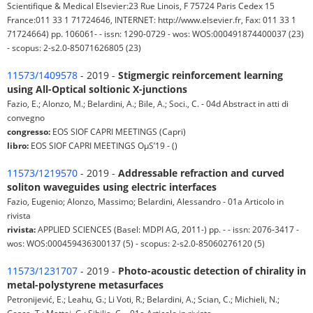
Scientifique & Medical Elsevier:23 Rue Linois, F 75724 Paris Cedex 15
France:011 33 1 71724646, INTERNET: http://www.elsevier.fr, Fax: 011 33 1
71724664) pp. 106061- - issn: 1290-0729 - wos: WOS:000491874400037 (23)
- scopus: 2-s2.0-85071626805 (23)
11573/1409578
- 2019 -
Stigmergic reinforcement learning
using All-Optical soltionic X-junctions
Fazio, E.; Alonzo, M.; Belardini, A.; Bile, A.; Soci., C. - 04d Abstract in atti di
convegno
congresso:
EOS SIOF CAPRI MEETINGS (Capri)
libro:
EOS SIOF CAPRI MEETINGS OµS’19 - ()
11573/1219570
- 2019 -
Addressable refraction and curved
soliton waveguides using electric interfaces
Fazio, Eugenio; Alonzo, Massimo; Belardini, Alessandro - 01a Articolo in
rivista
rivista:
APPLIED SCIENCES (Basel: MDPI AG, 2011-) pp. - - issn: 2076-3417 -
wos: WOS:000459436300137 (5) - scopus: 2-s2.0-85060276120 (5)
11573/1231707
- 2019 -
Photo-acoustic detection of chirality in
metal-polystyrene metasurfaces
Petronijević, E.; Leahu, G.; Li Voti, R.; Belardini, A.; Scian, C.; Michieli, N.;
Cesca, T.; Mattei, G.; Sibilia, C. - 01a Articolo in rivista