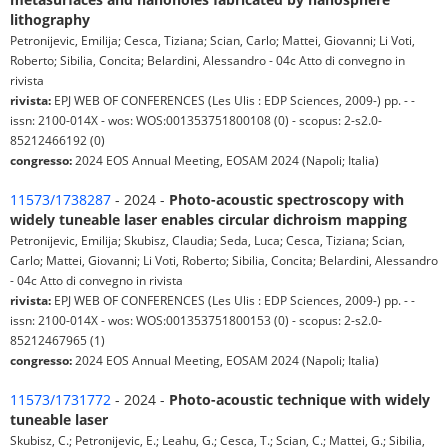
lithography
Petronijevic, Emilija; Cesca, Tiziana; Scian, Carlo; Mattei, Giovanni; Li Voti,
Roberto; Sibilia, Concita; Belardini, Alessandro - 04c Atto di convegno in
rivista
rivista:
EPJ WEB OF CONFERENCES (Les Ulis : EDP Sciences, 2009-) pp. - -
issn: 2100-014X - wos: WOS:001353751800108 (0) - scopus: 2-s2.0-
85212466192 (0)
congresso:
2024 EOS Annual Meeting, EOSAM 2024 (Napoli; Italia)
11573/1738287
- 2024 -
Photo-acoustic spectroscopy with
widely tuneable laser enables circular dichroism mapping
Petronijevic, Emilija; Skubisz, Claudia; Seda, Luca; Cesca, Tiziana; Scian,
Carlo; Mattei, Giovanni; Li Voti, Roberto; Sibilia, Concita; Belardini, Alessandro
- 04c Atto di convegno in rivista
rivista:
EPJ WEB OF CONFERENCES (Les Ulis : EDP Sciences, 2009-) pp. - -
issn: 2100-014X - wos: WOS:001353751800153 (0) - scopus: 2-s2.0-
85212467965 (1)
congresso:
2024 EOS Annual Meeting, EOSAM 2024 (Napoli; Italia)
11573/1731772
- 2024 -
Photo-acoustic technique with widely
tuneable laser
Skubisz, C.; Petronijevic, E.; Leahu, G.; Cesca, T.; Scian, C.; Mattei, G.; Sibilia,