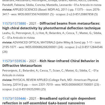
Pandolfi, Fabiana; Sibilia, Concita; Mattiello, Leonardo - 01a Articolo in rivista
rivista:
APPLIED SCIENCES (Basel: MDPI AG, 2011-) pp. 11375- - issn: 2076-
3417 - wos: WOS:000735674300001 (5) - scopus: 2-s2.0-85120887858 (5)
11573/1573880
- 2021 -
Diffracted beams from metasurfaces:
high chiral detectivity by photothermal deflection technique
Leahu, G.; Petronijevic, E.; Li Voti, R.; Belardini, A.; Cesca, T.; Mattei, G.; Sibilia,
C. - 01a Articolo in rivista
rivista:
ADVANCED OPTICAL MATERIALS (John Wiley & Sons) pp. 1-11 - issn:
2195-1071 - wos: WOS:000686268200001 (24) - scopus: 2-s2.0-85112844546
(26)
11573/1559536
- 2021 -
Rich Near-Infrared Chiral Behavior in
Diffractive Metasurfaces
Petronijevic, E.; Belardini, A.; Cesca, T.; Scian, C.; Mattei, G.; Sibilia, C. - 01a
Articolo in rivista
rivista:
PHYSICAL REVIEW APPLIED (College Park, MD : American Physical
Society, [2014-]) pp. - - issn: 2331-7019 - wos: WOS:000669031700001 (23) -
scopus: 2-s2.0-85109352990 (25)
11573/1559446
- 2021 -
Broadband optical spin dependent
reflection in self-assembled GaAs-based nanowires