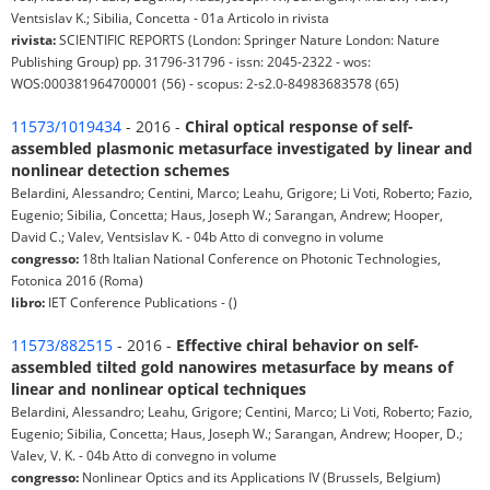
Ventsislav K.; Sibilia, Concetta - 01a Articolo in rivista
rivista:
SCIENTIFIC REPORTS (London: Springer Nature London: Nature
Publishing Group) pp. 31796-31796 - issn: 2045-2322 - wos:
WOS:000381964700001 (56) - scopus: 2-s2.0-84983683578 (65)
11573/1019434
- 2016 -
Chiral optical response of self-
assembled plasmonic metasurface investigated by linear and
nonlinear detection schemes
Belardini, Alessandro; Centini, Marco; Leahu, Grigore; Li Voti, Roberto; Fazio,
Eugenio; Sibilia, Concetta; Haus, Joseph W.; Sarangan, Andrew; Hooper,
David C.; Valev, Ventsislav K. - 04b Atto di convegno in volume
congresso:
18th Italian National Conference on Photonic Technologies,
Fotonica 2016 (Roma)
libro:
IET Conference Publications - ()
11573/882515
- 2016 -
Effective chiral behavior on self-
assembled tilted gold nanowires metasurface by means of
linear and nonlinear optical techniques
Belardini, Alessandro; Leahu, Grigore; Centini, Marco; Li Voti, Roberto; Fazio,
Eugenio; Sibilia, Concetta; Haus, Joseph W.; Sarangan, Andrew; Hooper, D.;
Valev, V. K. - 04b Atto di convegno in volume
congresso:
Nonlinear Optics and its Applications IV (Brussels, Belgium)