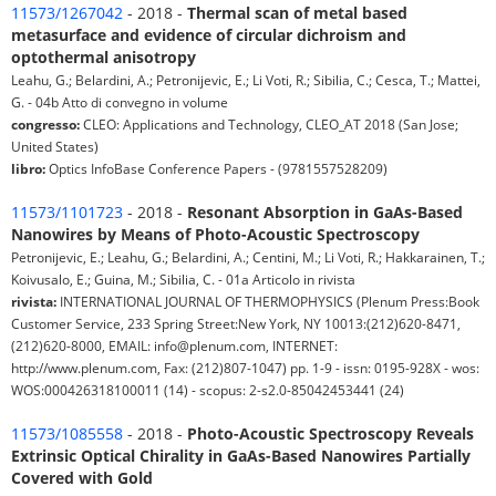
11573/1267042
- 2018 -
Thermal scan of metal based
metasurface and evidence of circular dichroism and
optothermal anisotropy
Leahu, G.; Belardini, A.; Petronijevic, E.; Li Voti, R.; Sibilia, C.; Cesca, T.; Mattei,
G. - 04b Atto di convegno in volume
congresso:
CLEO: Applications and Technology, CLEO_AT 2018 (San Jose;
United States)
libro:
Optics InfoBase Conference Papers - (9781557528209)
11573/1101723
- 2018 -
Resonant Absorption in GaAs-Based
Nanowires by Means of Photo-Acoustic Spectroscopy
Petronijevic, E.; Leahu, G.; Belardini, A.; Centini, M.; Li Voti, R.; Hakkarainen, T.;
Koivusalo, E.; Guina, M.; Sibilia, C. - 01a Articolo in rivista
rivista:
INTERNATIONAL JOURNAL OF THERMOPHYSICS (Plenum Press:Book
Customer Service, 233 Spring Street:New York, NY 10013:(212)620-8471,
(212)620-8000, EMAIL: info@plenum.com, INTERNET:
http://www.plenum.com, Fax: (212)807-1047) pp. 1-9 - issn: 0195-928X - wos:
WOS:000426318100011 (14) - scopus: 2-s2.0-85042453441 (24)
11573/1085558
- 2018 -
Photo-Acoustic Spectroscopy Reveals
Extrinsic Optical Chirality in GaAs-Based Nanowires Partially
Covered with Gold