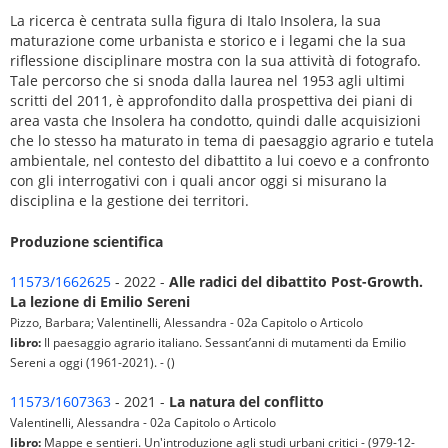
La ricerca è centrata sulla figura di Italo Insolera, la sua
maturazione come urbanista e storico e i legami che la sua
riflessione disciplinare mostra con la sua attività di fotografo.
Tale percorso che si snoda dalla laurea nel 1953 agli ultimi
scritti del 2011, è approfondito dalla prospettiva dei piani di
area vasta che Insolera ha condotto, quindi dalle acquisizioni
che lo stesso ha maturato in tema di paesaggio agrario e tutela
ambientale, nel contesto del dibattito a lui coevo e a confronto
con gli interrogativi con i quali ancor oggi si misurano la
disciplina e la gestione dei territori.
Produzione scientifica
11573/1662625
- 2022 -
Alle radici del dibattito Post-Growth.
La lezione di Emilio Sereni
Pizzo, Barbara; Valentinelli, Alessandra - 02a Capitolo o Articolo
libro:
Il paesaggio agrario italiano. Sessant’anni di mutamenti da Emilio
Sereni a oggi (1961-2021). - ()
11573/1607363
- 2021 -
La natura del conflitto
Valentinelli, Alessandra - 02a Capitolo o Articolo
libro:
Mappe e sentieri. Un'introduzione agli studi urbani critici - (979-12-