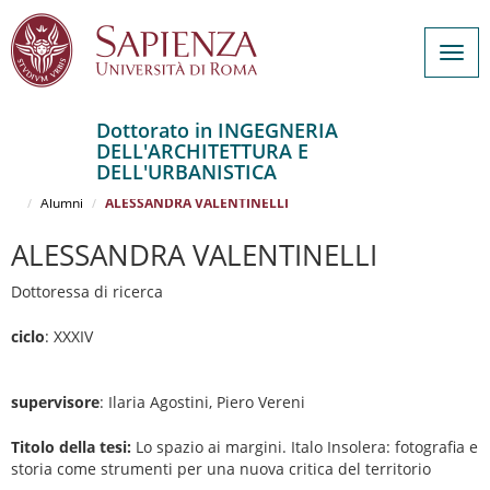
Togg
navig
Dottorato in INGEGNERIA
DELL'ARCHITETTURA E
Salta
DELL'URBANISTICA
al
Home
INGEGNERIA DELL'ARCHITETTURA E DELL'URBANISTICA
contenuto
Alumni
ALESSANDRA VALENTINELLI
principale
ALESSANDRA VALENTINELLI
Dottoressa di ricerca
ciclo
: XXXIV
supervisore
: Ilaria Agostini, Piero Vereni
Titolo della tesi:
Lo spazio ai margini. Italo Insolera: fotografia e
storia come strumenti per una nuova critica del territorio